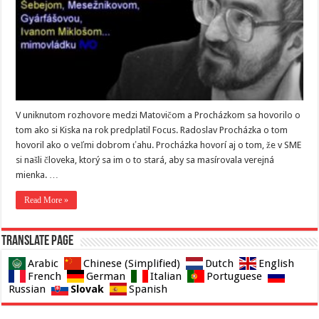
V uniknutom rozhovore medzi Matovičom a Procházkom sa hovorilo o
tom ako si Kiska na rok predplatil Focus. Radoslav Procházka o tom
hovoril ako o veľmi dobrom ťahu. Procházka hovorí aj o tom, že v SME
si našli človeka, ktorý sa im o to stará, aby sa masírovala verejná
mienka. …
Read More »
Translate page
Arabic
Chinese (Simplified)
Dutch
English
French
German
Italian
Portuguese
Slovak
Russian
Spanish