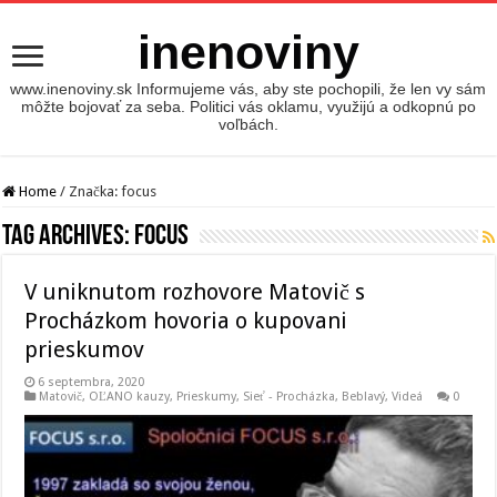
inenoviny
www.inenoviny.sk Informujeme vás, aby ste pochopili, že len vy sám
môžte bojovať za seba. Politici vás oklamu, využijú a odkopnú po
voľbách.
Home
/
Značka:
focus
Tag Archives:
focus
V uniknutom rozhovore Matovič s
Procházkom hovoria o kupovani
prieskumov
6 septembra, 2020
Matovič, OĽANO kauzy
,
Prieskumy
,
Sieť - Procházka, Beblavý
,
Videá
0