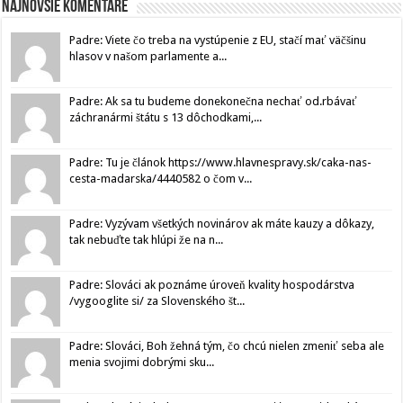
Najnovšie komentáre
Padre: Viete čo treba na vystúpenie z EU, stačí mať väčšinu
hlasov v našom parlamente a...
Padre: Ak sa tu budeme donekonečna nechať od.rbávať
záchranármi štátu s 13 dôchodkami,...
Padre: Tu je článok https://www.hlavnespravy.sk/caka-nas-
cesta-madarska/4440582 o čom v...
Padre: Vyzývam všetkých novinárov ak máte kauzy a dôkazy,
tak nebuďte tak hlúpi že na n...
Padre: Slováci ak poznáme úroveň kvality hospodárstva
/vygooglite si/ za Slovenského št...
Padre: Slováci, Boh žehná tým, čo chcú nielen zmeniť seba ale
menia svojimi dobrými sku...