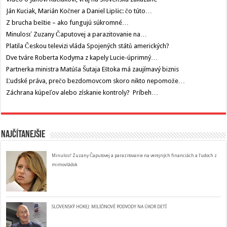
Ján Kuciak, Marián Kočner a Daniel Lipšic: čo túto…
Z brucha beštie – ako fungujú súkromné…
Minulosť Zuzany Čaputovej a parazitovanie na…
Platila Českou televizi vláda Spojených států amerických?
Dve tváre Roberta Kodyma z kapely Lucie-úprimný…
Partnerka ministra Matúša Šutaja Eštoka má zaujímavý biznis
Ľudské práva, prečo bezdomovcom skoro nikto nepomože…
Záchrana kúpeľov alebo získanie kontroly? Príbeh…
Najčítanejšie
Minulosť Zuzany Čaputovej a parazitovanie na verejných financiách a ľudoch z
mimovládok
SLOVENSKÝ HOKEJ: MILIÓNOVÉ PODVODY NA ÚKOR DETÍ