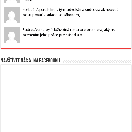
100m...
korbáč: A paralelne s tým, advokáti a sudcovia ak nebudú
postupovať v súlade so zákonom,...
Padre: Ak má byť doživotná renta pre premiéra, akýmsi
ocenením jeho práce pre národ a o...
Navštívte nás aj na Facebooku