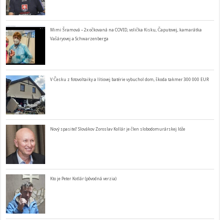
Mimi Šramová – 2x očkovaná na COVID, volička Kisku, Čaputovej, kamarátka
Vašáryovej a Schwarzenberga
V Česku z fotovoltaiky a lítiovej batérie vybuchol dom, škoda takmer 300 000 EUR
Nový spasiteľ Slovákov Zoroslav Kollár je člen slobodomurárskej lóže
Kto je Peter Kotlár (pôvodná verzia)