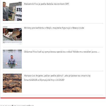
Podvodník Fico je podľa Babiša vlastníkom SPP
Milióny pre kafilérku v Mojši, majitelia figurujú v Rotary clube
Oklamal Fico ľudí aj vymyslenou operáciou srdca? Nikde mu nevidieť jazvu…
Horiace Los Angeles, požiar podľa plánu? ..ako príprava na smart city
SmartLA2028 a Olympijské hry v LA 2028?