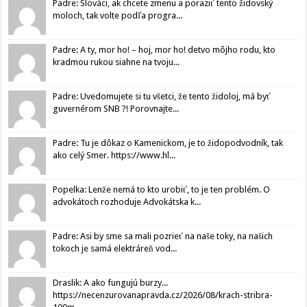
Padre: Slováci, ak chcete zmenu a poraziť tento židovský
moloch, tak volte podľa progra...
Padre: A ty, mor ho! – hoj, mor ho! detvo môjho rodu, kto
kradmou rukou siahne na tvoju...
Padre: Uvedomujete si tu všetci, že tento židoloj, má byť
guvernérom SNB ?! Porovnajte...
Padre: Tu je dôkaz o Kamenickom, je to židopodvodník, tak
ako celý Smer. https://www.hl...
Popelka: Lenže nemá to kto urobiť, to je ten problém. O
advokátoch rozhoduje Advokátska k...
Padre: Asi by sme sa mali pozrieť na naše toky, na našich
tokoch je samá elektráreň vod...
Draslik: A ako fungujú burzy...
https://necenzurovanapravda.cz/2026/08/krach-stribra-