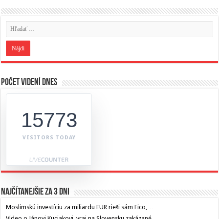
Počet videní dnes
15773
VISITORS TODAY
Najčítanejšie za 3 dni
Moslimskú investíciu za miliardu EUR rieši sám Fico,…
Video o Jánovi Kuciakovi, vraj na Slovensku zakázané