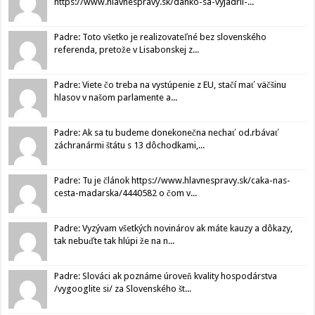
https://www.hlavnespravy.sk/danko-sa-vyjadril-...
Padre: Toto všetko je realizovateľné bez slovenského
referenda, pretože v Lisabonskej z...
Padre: Viete čo treba na vystúpenie z EU, stačí mať väčšinu
hlasov v našom parlamente a...
Padre: Ak sa tu budeme donekonečna nechať od.rbávať
záchranármi štátu s 13 dôchodkami,...
Padre: Tu je článok https://www.hlavnespravy.sk/caka-nas-
cesta-madarska/4440582 o čom v...
Padre: Vyzývam všetkých novinárov ak máte kauzy a dôkazy,
tak nebuďte tak hlúpi že na n...
Padre: Slováci ak poznáme úroveň kvality hospodárstva
/vygooglite si/ za Slovenského št...