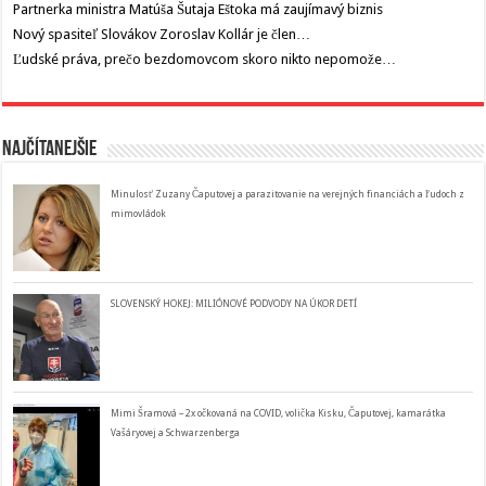
Partnerka ministra Matúša Šutaja Eštoka má zaujímavý biznis
Nový spasiteľ Slovákov Zoroslav Kollár je člen…
Ľudské práva, prečo bezdomovcom skoro nikto nepomože…
Najčítanejšie
Minulosť Zuzany Čaputovej a parazitovanie na verejných financiách a ľudoch z
mimovládok
SLOVENSKÝ HOKEJ: MILIÓNOVÉ PODVODY NA ÚKOR DETÍ
Mimi Šramová – 2x očkovaná na COVID, volička Kisku, Čaputovej, kamarátka
Vašáryovej a Schwarzenberga