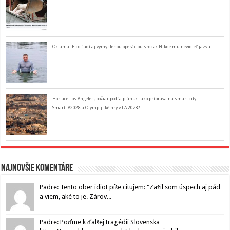
Oklamal Fico ľudí aj vymyslenou operáciou srdca? Nikde mu nevidieť jazvu…
Horiace Los Angeles, požiar podľa plánu? ..ako príprava na smart city
SmartLA2028 a Olympijské hry v LA 2028?
Najnovšie komentáre
Padre: Tento ober idiot píše citujem: "Zažil som úspech aj pád
a viem, aké to je. Zárov...
Padre: Poďme k ďalšej tragédii Slovenska