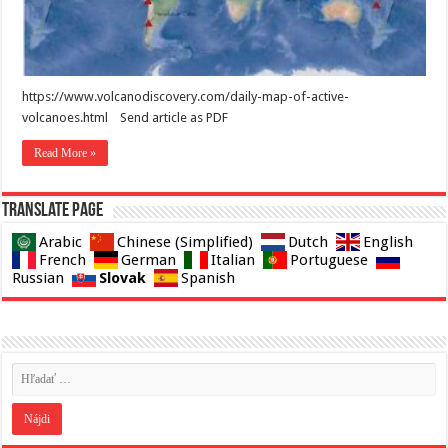
https://www.volcanodiscovery.com/daily-map-of-active-
volcanoes.html Send article as PDF
Read More »
Translate page
Arabic
Chinese (Simplified)
Dutch
English
French
German
Italian
Portuguese
Slovak
Russian
Spanish