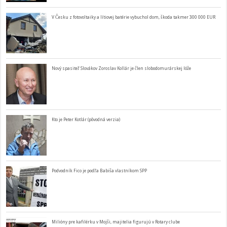
V Česku z fotovoltaiky a lítiovej batérie vybuchol dom, škoda takmer 300 000 EUR
Nový spasiteľ Slovákov Zoroslav Kollár je člen slobodomurárskej lóže
Kto je Peter Kotlár (pôvodná verzia)
Podvodník Fico je podľa Babiša vlastníkom SPP
Milióny pre kafilérku v Mojši, majitelia figurujú v Rotary clube