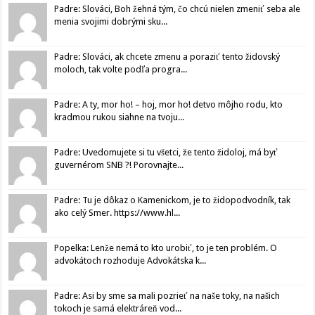
Padre: Slováci, Boh žehná tým, čo chcú nielen zmeniť seba ale
menia svojimi dobrými sku...
Padre: Slováci, ak chcete zmenu a poraziť tento židovský
moloch, tak volte podľa progra...
Padre: A ty, mor ho! – hoj, mor ho! detvo môjho rodu, kto
kradmou rukou siahne na tvoju...
Padre: Uvedomujete si tu všetci, že tento židoloj, má byť
guvernérom SNB ?! Porovnajte...
Padre: Tu je dôkaz o Kamenickom, je to židopodvodník, tak
ako celý Smer. https://www.hl...
Popelka: Lenže nemá to kto urobiť, to je ten problém. O
advokátoch rozhoduje Advokátska k...
Padre: Asi by sme sa mali pozrieť na naše toky, na našich
tokoch je samá elektráreň vod...