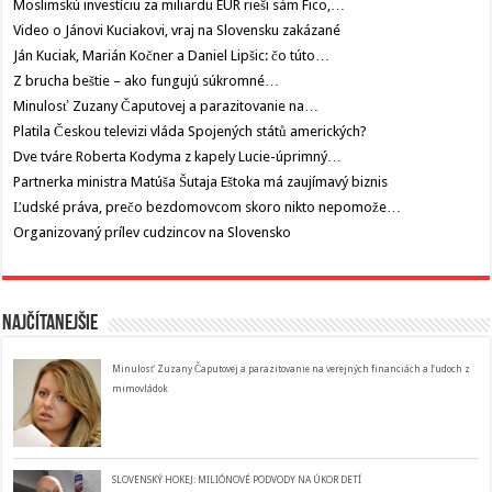
Moslimskú investíciu za miliardu EUR rieši sám Fico,…
Video o Jánovi Kuciakovi, vraj na Slovensku zakázané
Ján Kuciak, Marián Kočner a Daniel Lipšic: čo túto…
Z brucha beštie – ako fungujú súkromné…
Minulosť Zuzany Čaputovej a parazitovanie na…
Platila Českou televizi vláda Spojených států amerických?
Dve tváre Roberta Kodyma z kapely Lucie-úprimný…
Partnerka ministra Matúša Šutaja Eštoka má zaujímavý biznis
Ľudské práva, prečo bezdomovcom skoro nikto nepomože…
Organizovaný prílev cudzincov na Slovensko
Najčítanejšie
Minulosť Zuzany Čaputovej a parazitovanie na verejných financiách a ľudoch z
mimovládok
SLOVENSKÝ HOKEJ: MILIÓNOVÉ PODVODY NA ÚKOR DETÍ