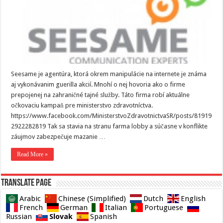
Seesame je agentúra, ktorá okrem manipulácie na internete je známa
aj vykonávanim guerilla akcií. Mnohí o nej hovoria ako o firme
prepojenej na zahraničné tajné služby. Táto firma robí aktuálne
očkovaciu kampaň pre ministerstvo zdravotníctva.
https://www.facebook.com/MinisterstvoZdravotnictvaSR/posts/81919
2922282819 Tak sa stavia na stranu farma lobby a súčasne v konflikte
záujmov zabezpečuje mazanie …
Read More »
Translate page
Arabic
Chinese (Simplified)
Dutch
English
French
German
Italian
Portuguese
Slovak
Russian
Spanish