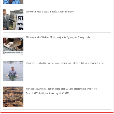
Podvodník Fico je podľa Babiša vlastníkom SPP
Milióny pre kafilérku v Mojši, majitelia figurujú v Rotary clube
Oklamal Fico ľudí aj vymyslenou operáciou srdca? Nikde mu nevidieť jazvu…
Horiace Los Angeles, požiar podľa plánu? ..ako príprava na smart city
SmartLA2028 a Olympijské hry v LA 2028?