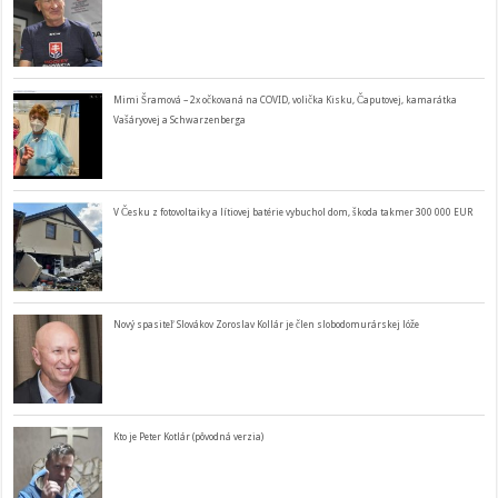
Mimi Šramová – 2x očkovaná na COVID, volička Kisku, Čaputovej, kamarátka
Vašáryovej a Schwarzenberga
V Česku z fotovoltaiky a lítiovej batérie vybuchol dom, škoda takmer 300 000 EUR
Nový spasiteľ Slovákov Zoroslav Kollár je člen slobodomurárskej lóže
Kto je Peter Kotlár (pôvodná verzia)