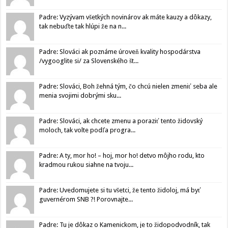
Padre: Vyzývam všetkých novinárov ak máte kauzy a dôkazy,
tak nebuďte tak hlúpi že na n...
Padre: Slováci ak poznáme úroveň kvality hospodárstva
/vygooglite si/ za Slovenského št...
Padre: Slováci, Boh žehná tým, čo chcú nielen zmeniť seba ale
menia svojimi dobrými sku...
Padre: Slováci, ak chcete zmenu a poraziť tento židovský
moloch, tak volte podľa progra...
Padre: A ty, mor ho! – hoj, mor ho! detvo môjho rodu, kto
kradmou rukou siahne na tvoju...
Padre: Uvedomujete si tu všetci, že tento židoloj, má byť
guvernérom SNB ?! Porovnajte...
Padre: Tu je dôkaz o Kamenickom, je to židopodvodník, tak