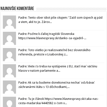
Najnovšie komentáre
Padre: Tento ober idiot píše citujem: "Zažil som úspech aj pád
a viem, aké to je. Zárov...
Padre: Poďme k ďalšej tragédii Slovenska
https://www.hlavnespravy.sk/danko-sa-vyjadril-...
Padre: Toto všetko je realizovateľné bez slovenského
referenda, pretože v Lisabonskej z...
Padre: Viete čo treba na vystúpenie z EU, stačí mať väčšinu
hlasov v našom parlamente a...
Padre: Ak sa tu budeme donekonečna nechať od.rbávať
záchranármi štátu s 13 dôchodkami,...
Padre: Tu je článok https://www.hlavnespravy.sk/caka-nas-
cesta-madarska/4440582 o čom v...