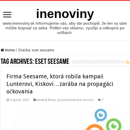
inenoviny
www.inenoviny.sk Informujeme vás, aby ste pochopili, že len vy sám
môžte bojovať za seba. Politici vás oklamu, využijú a odkopnú po
voľbách.
Home
/
Značka:
eset seesame
Tag Archives:
eset seesame
Firma Seesame, ktorá robila kampaň
Lunterovi, Kiskovi…zarába na propagáci
očkovania
5 apríla, 2021
Andrej Kiska
,
prostislovenská činnosť
1