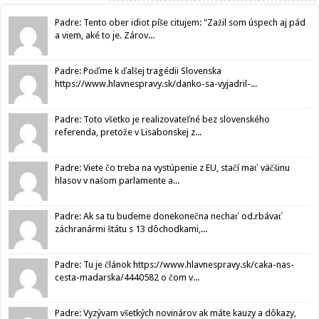
Padre: Tento ober idiot píše citujem: "Zažil som úspech aj pád
a viem, aké to je. Zárov...
Padre: Poďme k ďalšej tragédii Slovenska
https://www.hlavnespravy.sk/danko-sa-vyjadril-...
Padre: Toto všetko je realizovateľné bez slovenského
referenda, pretože v Lisabonskej z...
Padre: Viete čo treba na vystúpenie z EU, stačí mať väčšinu
hlasov v našom parlamente a...
Padre: Ak sa tu budeme donekonečna nechať od.rbávať
záchranármi štátu s 13 dôchodkami,...
Padre: Tu je článok https://www.hlavnespravy.sk/caka-nas-
cesta-madarska/4440582 o čom v...
Padre: Vyzývam všetkých novinárov ak máte kauzy a dôkazy,