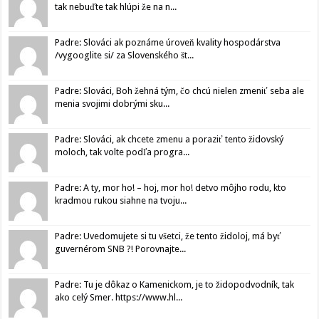
tak nebuďte tak hlúpi že na n...
Padre: Slováci ak poznáme úroveň kvality hospodárstva
/vygooglite si/ za Slovenského št...
Padre: Slováci, Boh žehná tým, čo chcú nielen zmeniť seba ale
menia svojimi dobrými sku...
Padre: Slováci, ak chcete zmenu a poraziť tento židovský
moloch, tak volte podľa progra...
Padre: A ty, mor ho! – hoj, mor ho! detvo môjho rodu, kto
kradmou rukou siahne na tvoju...
Padre: Uvedomujete si tu všetci, že tento židoloj, má byť
guvernérom SNB ?! Porovnajte...
Padre: Tu je dôkaz o Kamenickom, je to židopodvodník, tak
ako celý Smer. https://www.hl...