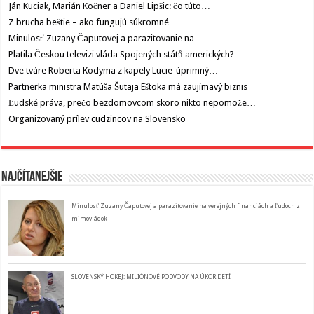
Ján Kuciak, Marián Kočner a Daniel Lipšic: čo túto…
Z brucha beštie – ako fungujú súkromné…
Minulosť Zuzany Čaputovej a parazitovanie na…
Platila Českou televizi vláda Spojených států amerických?
Dve tváre Roberta Kodyma z kapely Lucie-úprimný…
Partnerka ministra Matúša Šutaja Eštoka má zaujímavý biznis
Ľudské práva, prečo bezdomovcom skoro nikto nepomože…
Organizovaný prílev cudzincov na Slovensko
Najčítanejšie
Minulosť Zuzany Čaputovej a parazitovanie na verejných financiách a ľudoch z
mimovládok
SLOVENSKÝ HOKEJ: MILIÓNOVÉ PODVODY NA ÚKOR DETÍ