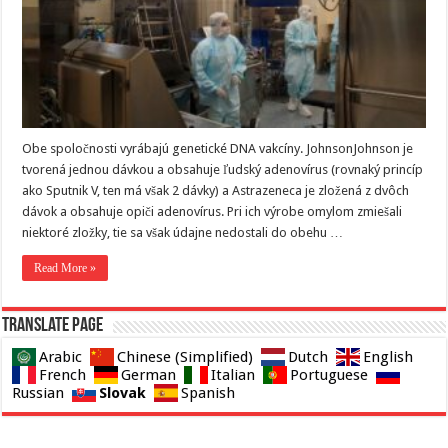
Obe spoločnosti vyrábajú genetické DNA vakcíny. JohnsonJohnson je
tvorená jednou dávkou a obsahuje ľudský adenovírus (rovnaký princíp
ako Sputnik V, ten má však 2 dávky) a Astrazeneca je zložená z dvôch
dávok a obsahuje opiči adenovírus. Pri ich výrobe omylom zmiešali
niektoré zložky, tie sa však údajne nedostali do obehu …
Read More »
Translate page
Arabic
Chinese (Simplified)
Dutch
English
French
German
Italian
Portuguese
Slovak
Russian
Spanish