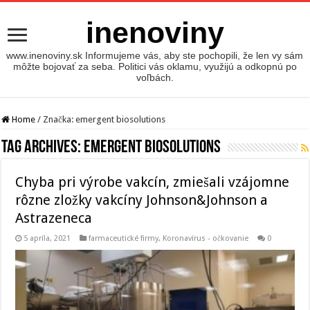
inenoviny
www.inenoviny.sk Informujeme vás, aby ste pochopili, že len vy sám
môžte bojovať za seba. Politici vás oklamu, využijú a odkopnú po
voľbách.
Home
/
Značka:
emergent biosolutions
Tag Archives:
emergent biosolutions
Chyba pri výrobe vakcín, zmiešali vzájomne
rôzne zložky vakcíny Johnson&Johnson a
Astrazeneca
5 apríla, 2021
farmaceutické firmy
,
Koronavírus - očkovanie
0