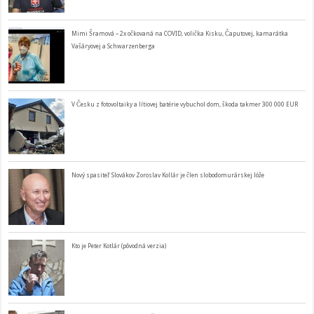
Mimi Šramová – 2x očkovaná na COVID, volička Kisku, Čaputovej, kamarátka
Vašáryovej a Schwarzenberga
V Česku z fotovoltaiky a lítiovej batérie vybuchol dom, škoda takmer 300 000 EUR
Nový spasiteľ Slovákov Zoroslav Kollár je člen slobodomurárskej lóže
Kto je Peter Kotlár (pôvodná verzia)