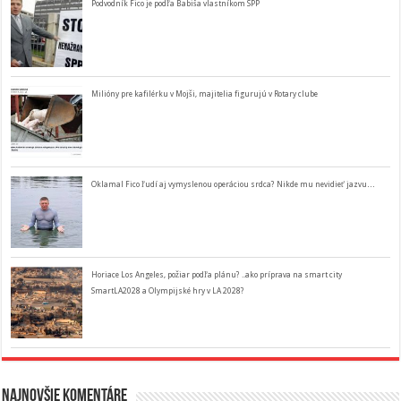
Podvodník Fico je podľa Babiša vlastníkom SPP
Milióny pre kafilérku v Mojši, majitelia figurujú v Rotary clube
Oklamal Fico ľudí aj vymyslenou operáciou srdca? Nikde mu nevidieť jazvu…
Horiace Los Angeles, požiar podľa plánu? ..ako príprava na smart city
SmartLA2028 a Olympijské hry v LA 2028?
Najnovšie komentáre