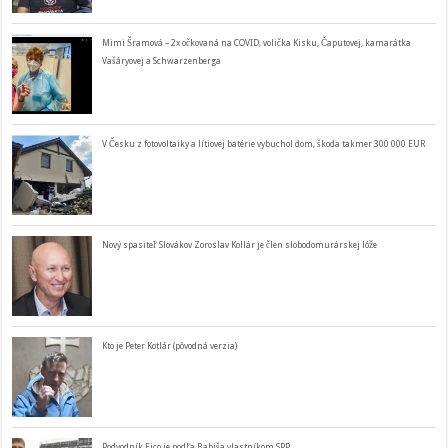
Mimi Šramová – 2x očkovaná na COVID, volička Kisku, Čaputovej, kamarátka
Vašáryovej a Schwarzenberga
V Česku z fotovoltaiky a lítiovej batérie vybuchol dom, škoda takmer 300 000 EUR
Nový spasiteľ Slovákov Zoroslav Kollár je člen slobodomurárskej lóže
Kto je Peter Kotlár (pôvodná verzia)
Podvodník Fico je podľa Babiša vlastníkom SPP