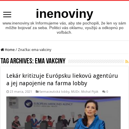
inenoviny
www.inenoviny.sk Informujeme vás, aby ste pochopili, že len vy sám
môžte bojovať za seba. Politici vás oklamu, využijú a odkopnú po
voľbách.
Home
/
Značka:
ema vakciny
Tag Archives:
ema vakciny
Lekár kritizuje Európsku liekovú agentúru
a jej napojenie na farma lobby
23 marca, 2021
farmaceutická lobby
,
MUDr. Michal Piják
0