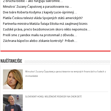
Z brucha beštie – ako fungujú súkromné…
Minulosť Zuzany Čaputovej a parazitovanie na…
Dve tváre Roberta Kodyma z kapely Lucie-úprimný…
Platila Českou televizi vláda Spojených států amerických?
Partnerka ministra Matúša Šutaja Eštoka má zaujímavý biznis
Ľudské práva, prečo bezdomovcom skoro nikto nepomože…
Prešli sme z yandex mailu na protonmail z dôvodu…
Záchrana kúpeľov alebo získanie kontroly? Príbeh…
Najčítanejšie
Minulosť Zuzany Čaputovej a parazitovanie na verejných financiách a ľudoch z
mimovládok
SLOVENSKÝ HOKEJ: MILIÓNOVÉ PODVODY NA ÚKOR DETÍ