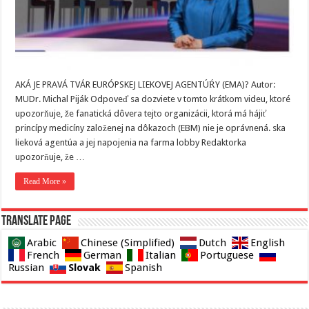
AKÁ JE PRAVÁ TVÁR EURÓPSKEJ LIEKOVEJ AGENTÚŔY (EMA)? Autor:
MUDr. Michal Piják Odpoveď sa dozviete v tomto krátkom videu, ktoré
upozorňuje, že fanatická dôvera tejto organizácii, ktorá má hájiť
princípy medicíny založenej na dôkazoch (EBM) nie je oprávnená. ska
lieková agentúa a jej napojenia na farma lobby Redaktorka
upozorňuje, že …
Read More »
Translate page
Arabic
Chinese (Simplified)
Dutch
English
French
German
Italian
Portuguese
Slovak
Russian
Spanish