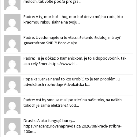
moloch, tak volte podľa progra...
Padre: A ty, mor ho! – hoj, mor ho! detvo môjho rodu, kto
kradmou rukou siahne na tvoju...
Padre: Uvedomujete si tu všetci, že tento židoloj, má byť
guvernérom SNB ?! Porovnajte...
Padre: Tu je dôkaz o Kamenickom, je to židopodvodník, tak
ako celý Smer. https://www.hl...
Popelka: Lenže nemá to kto urobiť, to je ten problém. O
advokátoch rozhoduje Advokátska k...
Padre: Asi by sme sa mali pozrieť na naše toky, na našich
tokoch je samá elektráreň vod...
Draslik: A ako fungujú burzy...
https://necenzurovanapravda.cz/2026/08/krach-stribra-
100m...