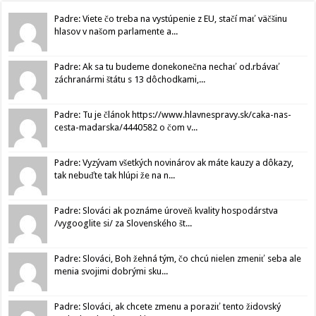
Padre: Viete čo treba na vystúpenie z EU, stačí mať väčšinu
hlasov v našom parlamente a...
Padre: Ak sa tu budeme donekonečna nechať od.rbávať
záchranármi štátu s 13 dôchodkami,...
Padre: Tu je článok https://www.hlavnespravy.sk/caka-nas-
cesta-madarska/4440582 o čom v...
Padre: Vyzývam všetkých novinárov ak máte kauzy a dôkazy,
tak nebuďte tak hlúpi že na n...
Padre: Slováci ak poznáme úroveň kvality hospodárstva
/vygooglite si/ za Slovenského št...
Padre: Slováci, Boh žehná tým, čo chcú nielen zmeniť seba ale
menia svojimi dobrými sku...
Padre: Slováci, ak chcete zmenu a poraziť tento židovský