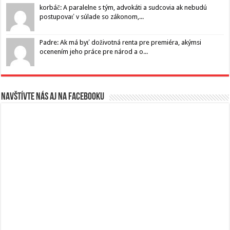
korbáč: A paralelne s tým, advokáti a sudcovia ak nebudú
postupovať v súlade so zákonom,...
Padre: Ak má byť doživotná renta pre premiéra, akýmsi
ocenením jeho práce pre národ a o...
Navštívte nás aj na Facebooku