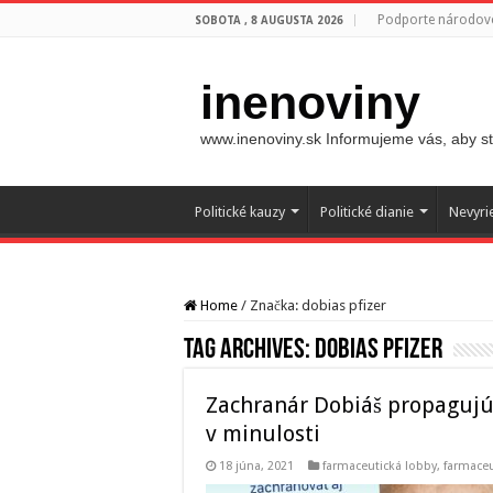
Podporte národovc
SOBOTA , 8 AUGUSTA 2026
inenoviny
www.inenoviny.sk Informujeme vás, aby ste
Politické kauzy
Politické dianie
Nevyri
Home
/
Značka:
dobias pfizer
Tag Archives:
dobias pfizer
Zachranár Dobiáš propagujúc
v minulosti
18 júna, 2021
farmaceutická lobby
,
farmaceu