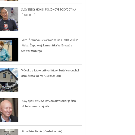
SLOVENSKÝ HOKEJ: MILIÓNOVÉ PODVODY NA
ÚKOR DETÍ
Mimi Šramová – 2x očkovaná na COVID, volička
Kisku, Čaputovej, kamarátka Vašáryovej a
Schwarzenberga
V Česku z fotovoltaiky a lítiovej batérie vybuchol
dom, škoda takmer 300 000 EUR
Nový spasiteľ Slovákov Zoroslav Kollár je člen
slobodomurárskej lóže
Kto je Peter Kotlár (pôvodná verzia)