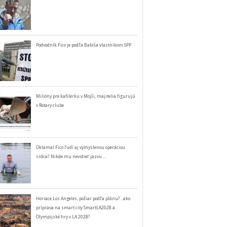
Podvodník Fico je podľa Babiša vlastníkom SPP
Milióny pre kafilérku v Mojši, majitelia figurujú
v Rotary clube
Oklamal Fico ľudí aj vymyslenou operáciou
srdca? Nikde mu nevidieť jazvu…
Horiace Los Angeles, požiar podľa plánu? ..ako
príprava na smart city SmartLA2028 a
Olympijské hry v LA 2028?