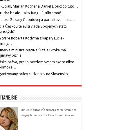
 Kuciak, Marián Kočner a Daniel Lipšic: čo túto…
rucha beštie – ako fungujú súkromné…
ulosť Zuzany Čaputovej a parazitovanie na…
tila Českou televizi vláda Spojených států
erických?
 tváre Roberta Kodyma z kapely Lucie-
rimný…
tnerka ministra Matúša Šutaja Eštoka má
jímavý biznis
dské práva, prečo bezdomovcom skoro nikto
pomože…
anizovaný prílev cudzincov na Slovensko
ítanejšie
Minulosť Zuzany Čaputovej a parazitovanie na
verejných financiách a ľudoch z mimovládok