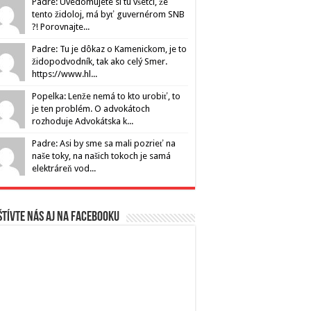
Padre: Uvedomujete si tu všetci, že
tento židoloj, má byť guvernérom SNB
?! Porovnajte...
Padre: Tu je dôkaz o Kamenickom, je to
židopodvodník, tak ako celý Smer.
https://www.hl...
Popelka: Lenže nemá to kto urobiť, to
je ten problém. O advokátoch
rozhoduje Advokátska k...
Padre: Asi by sme sa mali pozrieť na
naše toky, na našich tokoch je samá
elektráreň vod...
tívte nás aj na Facebooku