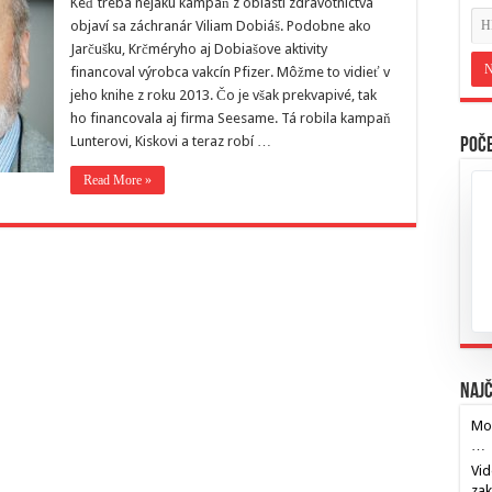
Keď treba nejakú kampaň z oblasti zdravotníctva
objaví sa záchranár Viliam Dobiáš. Podobne ako
Jarčušku, Krčméryho aj Dobiašove aktivity
financoval výrobca vakcín Pfizer. Môžme to vidieť v
jeho knihe z roku 2013. Čo je však prekvapivé, tak
ho financovala aj firma Seesame. Tá robila kampaň
Lunterovi, Kiskovi a teraz robí …
Poče
Read More »
Najč
Mos
…
Vid
za