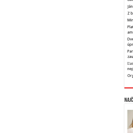
Ján
Z b
Min
Pla
am
Dve
úp
Par
zau
Ľu
ne
Org
Najč