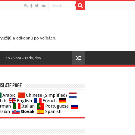
 využijú a odkopnú po voľbách.
Zo života – rady, tipy
slate page
Arabic
Chinese (Simplified)
tch
English
French
rman
Italian
Portuguese
Slovak
ssian
Spanish