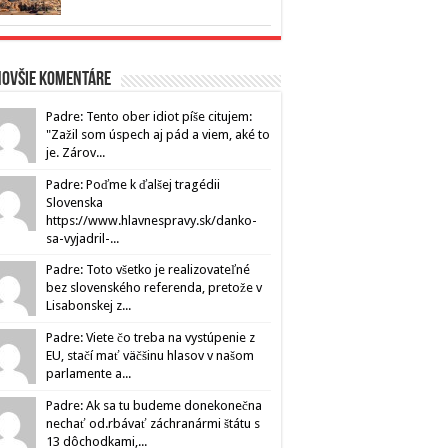
novšie komentáre
Padre: Tento ober idiot píše citujem:
"Zažil som úspech aj pád a viem, aké to
je. Zárov...
Padre: Poďme k ďalšej tragédii
Slovenska
https://www.hlavnespravy.sk/danko-
sa-vyjadril-...
Padre: Toto všetko je realizovateľné
bez slovenského referenda, pretože v
Lisabonskej z...
Padre: Viete čo treba na vystúpenie z
EU, stačí mať väčšinu hlasov v našom
parlamente a...
Padre: Ak sa tu budeme donekonečna
nechať od.rbávať záchranármi štátu s
13 dôchodkami,...