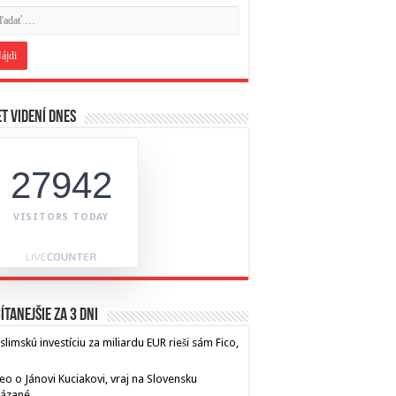
t videní dnes
27942
VISITORS TODAY
ítanejšie za 3 dni
limskú investíciu za miliardu EUR rieši sám Fico,
eo o Jánovi Kuciakovi, vraj na Slovensku
kázané