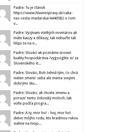
Padre: Tu je článok
https://www.hlavnespravy.sk/caka-
nas-cesta-madarska/4440582 o čom
v...
Padre: Vyzývam všetkých novinárov ak
máte kauzy a dôkazy, tak nebuďte tak
hlúpi že na n...
Padre: Slováci ak poznáme úroveň
kvality hospodárstva /vygooglite si/ za
Slovenského št...
Padre: Slováci, Boh žehná tým, čo chcú
nielen zmeniť seba ale menia svojimi
dobrými sku...
Padre: Slováci, ak chcete zmenu a
poraziť tento židovský moloch, tak
volte podľa progra...
Padre: A ty, mor ho! – hoj, mor ho!
detvo môjho rodu, kto kradmou rukou
siahne na tvoju...