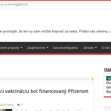
ov a investigatívcov
 pochopili, že len vy sám môžte bojovať za seba. Politici vás oklamu,
ešené prípady
Zaujímavosti
naša investigatíva
zdravie
O nás
Tran
Du
Ge
i vakcináciu bol financovaný Pfizerom
Ru
tické firmy
1