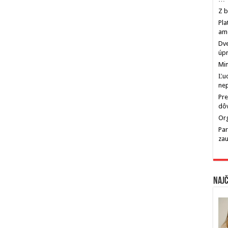
Z b
Pla
am
Dve
úp
Min
Ľu
ne
Pre
dô
Org
Par
zau
Najč