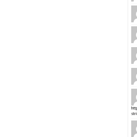
htt
str