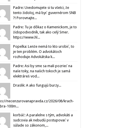
Padre: Uvedomujete si tu všetci, že
tento židoloj, má byť guvernérom SNB
?! Porovnajte...
Padre: Tu je dôkaz o Kamenickom, je to
židopodvodník, tak ako celý Smer.
https://www.hl...
Popelka: Lenže nemá to kto urobiť, to
je ten problém. O advokátoch
rozhoduje Advokátska k...
Padre: Asi by sme sa mali pozrieť na
naše toky, na našich tokoch je samá
elektráreň vod...
Draslik: A ako fungujú burzy...
ps://necenzurovanapravda.cz/2026/08/krach-
ibra-100m...
korbáč: A paralelne s tým, advokáti a
sudcovia ak nebudú postupovať v
súlade so zákonom,...