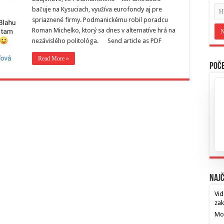
bačuje na Kysuciach, využíva eurofondy aj pre
spriaznené firmy. Podmanickému robil poradcu
Roman Michelko, ktorý sa dnes v alternatíve hrá na
nezávislého politológa. Send article as PDF
Read More »
Poče
Najč
Vid
za
Mos
…