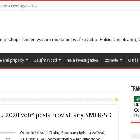
ov a investigatívcov
 pochopili, že len vy sám môžte bojovať za seba. Politici vás oklamu,
ešené prípady
Zaujímavosti
naša investigatíva
zdravie
O nás
Tran
Du
Ge
u 2020 voliť poslancov strany SMER-SD
Ru
Odporúčal voliť Blahu, Podmanického a Vaľovú.
Zaujímavé, že Podmanického – ten dlhodobo