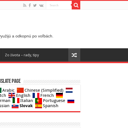
 využijú a odkopnú po voľbách.
Zo života – rady, tipy
slate page
Arabic
Chinese (Simplified)
tch
English
French
rman
Italian
Portuguese
Slovak
ssian
Spanish