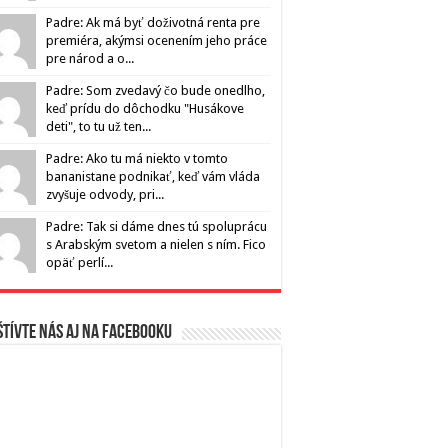
Padre: Ak má byť doživotná renta pre
premiéra, akýmsi ocenením jeho práce
pre národ a o...
Padre: Som zvedavý čo bude onedlho,
keď prídu do dôchodku "Husákove
deti", to tu už ten...
Padre: Ako tu má niekto v tomto
bananistane podnikať, keď vám vláda
zvyšuje odvody, pri...
Padre: Tak si dáme dnes tú spoluprácu
s Arabským svetom a nielen s ním. Fico
opäť perlí...
tívte nás aj na Facebooku