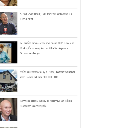
SLOVENSKÝ HOKEJ: MILIÓNOVÉ PODVODY NA
ÚKOR DETÍ
Mimi Šramová – 2x očkovaná na COVID, volička
Kisku, Čaputovej, kamarátka Vašáryovej a
Schwarzenberga
V Česku z fotovoltaiky a lítiovej batérie vybuchol
dom, škoda takmer 300 000 EUR
Nový spasiteľ Slovákov Zoroslav Kollár je člen
slobodomurárskej lóže