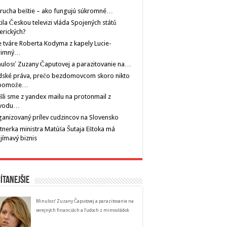
rucha beštie – ako fungujú súkromné…
tila Českou televizi vláda Spojených států
erických?
 tváre Roberta Kodyma z kapely Lucie-
rimný…
ulosť Zuzany Čaputovej a parazitovanie na…
dské práva, prečo bezdomovcom skoro nikto
pomože…
šli sme z yandex mailu na protonmail z
vodu…
anizovaný prílev cudzincov na Slovensko
tnerka ministra Matúša Šutaja Eštoka má
jímavý biznis
ítanejšie
Minulosť Zuzany Čaputovej a parazitovanie na
verejných financiách a ľudoch z mimovládok