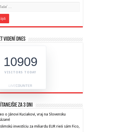
t videní dnes
10909
VISITORS TODAY
ítanejšie za 3 dni
eo o Jánovi Kuciakovi, vraj na Slovensku
kázané
limskú investíciu za miliardu EUR rieši sám Fico,