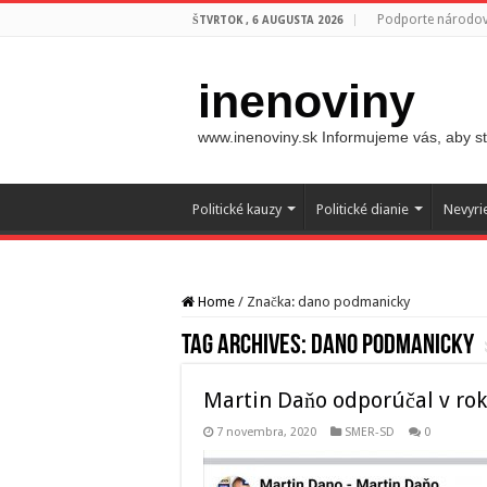
Podporte národovc
ŠTVRTOK , 6 AUGUSTA 2026
inenoviny
www.inenoviny.sk Informujeme vás, aby ste
Politické kauzy
Politické dianie
Nevyri
Home
/
Značka:
dano podmanicky
Tag Archives:
dano podmanicky
Martin Daňo odporúčal v rok
7 novembra, 2020
SMER-SD
0