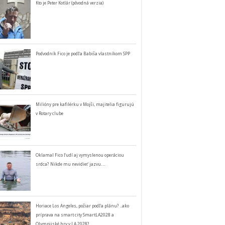
Kto je Peter Kotlár (pôvodná verzia)
Podvodník Fico je podľa Babiša vlastníkom SPP
Milióny pre kafilérku v Mojši, majitelia figurujú
v Rotary clube
Oklamal Fico ľudí aj vymyslenou operáciou
srdca? Nikde mu nevidieť jazvu…
Horiace Los Angeles, požiar podľa plánu? ..ako
príprava na smart city SmartLA2028 a
Olympijské hry v LA 2028?