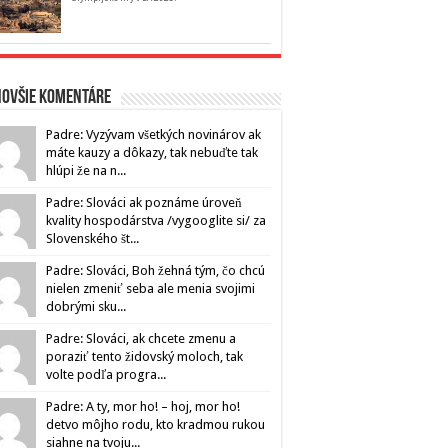
novšie komentáre
Padre: Vyzývam všetkých novinárov ak
máte kauzy a dôkazy, tak nebuďte tak
hlúpi že na n...
Padre: Slováci ak poznáme úroveň
kvality hospodárstva /vygooglite si/ za
Slovenského št...
Padre: Slováci, Boh žehná tým, čo chcú
nielen zmeniť seba ale menia svojimi
dobrými sku...
Padre: Slováci, ak chcete zmenu a
poraziť tento židovský moloch, tak
volte podľa progra...
Padre: A ty, mor ho! – hoj, mor ho!
detvo môjho rodu, kto kradmou rukou
siahne na tvoju...