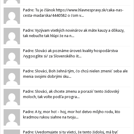
Padre: Tu je článok https://www.hlavnespravy.sk/caka-nas-
cesta-madarska/4440582 o čom v...
Padre: Vyzývam všetkých novinárov ak máte kauzy a dôkazy,
tak nebuďte tak hlúpi že na n...
Padre: Slováci ak poznáme úroveň kvality hospodárstva
/vygooglite si/ za Slovenského št...
Padre: Slováci, Boh žehná tým, čo chcú nielen zmeniť seba ale
menia svojimi dobrými sku...
Padre: Slováci, ak chcete zmenu a poraziť tento židovský
moloch, tak volte podľa progra...
Padre: A ty, mor ho! – hoj, mor ho! detvo môjho rodu, kto
kradmou rukou siahne na tvoju...
Padre: Uvedomujete si tu všetci, že tento židoloj, má byť