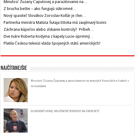
Minulosť Zuzany Čaputovej a parazitovanie na…
Z brucha beštie – ako fungujú súkromné…
Nový spasiteľ Slovákov Zoroslav Kollár je člen…
Partnerka ministra Matúša Šutaja Eštoka má zaujímavý biznis
Záchrana kúpeľov alebo získanie kontroly? Príbeh…
Dve tváre Roberta Kodyma z kapely Lucie-úprimný…
Platila Českou televizi vláda Spojených států amerických?
Najčítanejšie
Minulosť Zuzany Čaputovej a parazitovanie na verejných financiách a ľudoch z
mimovládok
SLOVENSKÝ HOKEJ: MILIÓNOVÉ PODVODY NA ÚKOR DETÍ