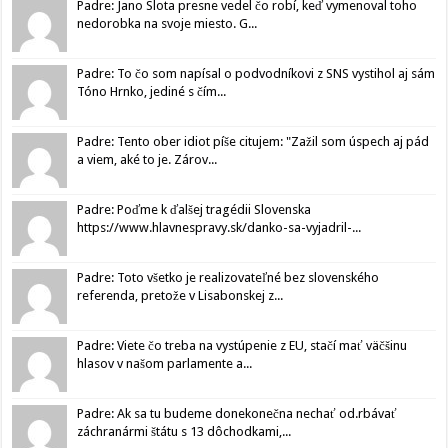
Padre: Jano Slota presne vedel čo robí, keď vymenoval toho
nedorobka na svoje miesto. G...
Padre: To čo som napísal o podvodníkovi z SNS vystihol aj sám
Tóno Hrnko, jediné s čím...
Padre: Tento ober idiot píše citujem: "Zažil som úspech aj pád
a viem, aké to je. Zárov...
Padre: Poďme k ďalšej tragédii Slovenska
https://www.hlavnespravy.sk/danko-sa-vyjadril-...
Padre: Toto všetko je realizovateľné bez slovenského
referenda, pretože v Lisabonskej z...
Padre: Viete čo treba na vystúpenie z EU, stačí mať väčšinu
hlasov v našom parlamente a...
Padre: Ak sa tu budeme donekonečna nechať od.rbávať
záchranármi štátu s 13 dôchodkami,...