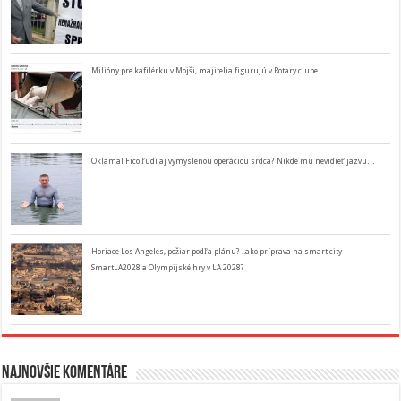
Milióny pre kafilérku v Mojši, majitelia figurujú v Rotary clube
Oklamal Fico ľudí aj vymyslenou operáciou srdca? Nikde mu nevidieť jazvu…
Horiace Los Angeles, požiar podľa plánu? ..ako príprava na smart city
SmartLA2028 a Olympijské hry v LA 2028?
Najnovšie komentáre