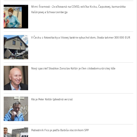
Mimi Šramová – 2x očkovaná na COVID, volička Kisku, Čaputovej, kamarátka
Vašáryovej a Schwarzenberga
V Česku z fotovoltaiky a lítiovej batérie vybuchol dom, škoda takmer 300 000 EUR
Nový spasiteľ Slovákov Zoroslav Kollár je člen slobodomurárskej lóže
Kto je Peter Kotlár (pôvodná verzia)
Podvodník Fico je podľa Babiša vlastníkom SPP