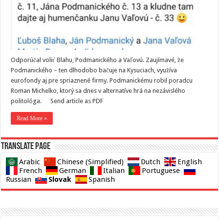
Odporúčal voliť Blahu, Podmanického a Vaľovú. Zaujímavé, že
Podmanického – ten dlhodobo bačuje na Kysuciach, využíva
eurofondy aj pre spriaznené firmy. Podmanickému robil poradcu
Roman Michelko, ktorý sa dnes v alternatíve hrá na nezávislého
politológa. Send article as PDF
Read More »
Translate page
Arabic
Chinese (Simplified)
Dutch
English
French
German
Italian
Portuguese
Slovak
Russian
Spanish