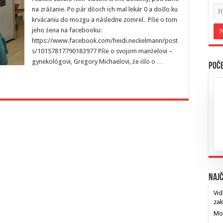
na zrážanie. Po pár dňoch ich mal lekár 0 a došlo ku
krvácaniu do mozgu a následne zomrel. Píše o tom
jeho žena na facebooku:
https://www.facebook.com/heidi.neckelmann/post
s/10157817790183977 Píše o svojom manželovi –
gynekológovi, Gregory Michaelovi, že išlo o …
Poče
Najč
Vid
za
Mos
…