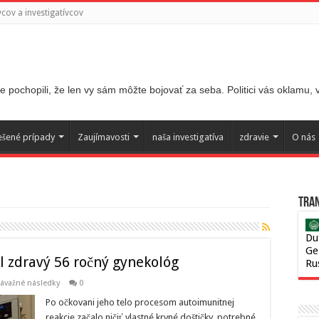
ov a investigatívcov
 pochopili, že len vy sám môžte bojovať za seba. Politici vás oklamu,
ešené prípady
Zaujímavosti
naša investigatíva
zdravie
O nás
Tran
Du
Ge
 zdravý 56 ročný gynekológ
Ru
závažné následky
0
Po očkovani jeho telo procesom autoimunitnej
reakcie začalo ničiť vlastné krvné doštičky, potrebné