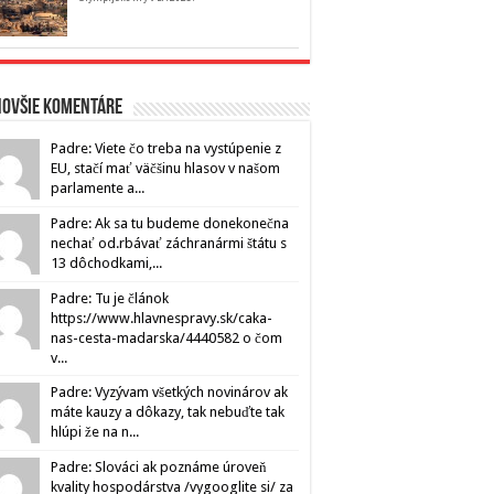
novšie komentáre
Padre: Viete čo treba na vystúpenie z
EU, stačí mať väčšinu hlasov v našom
parlamente a...
Padre: Ak sa tu budeme donekonečna
nechať od.rbávať záchranármi štátu s
13 dôchodkami,...
Padre: Tu je článok
https://www.hlavnespravy.sk/caka-
nas-cesta-madarska/4440582 o čom
v...
Padre: Vyzývam všetkých novinárov ak
máte kauzy a dôkazy, tak nebuďte tak
hlúpi že na n...
Padre: Slováci ak poznáme úroveň
kvality hospodárstva /vygooglite si/ za