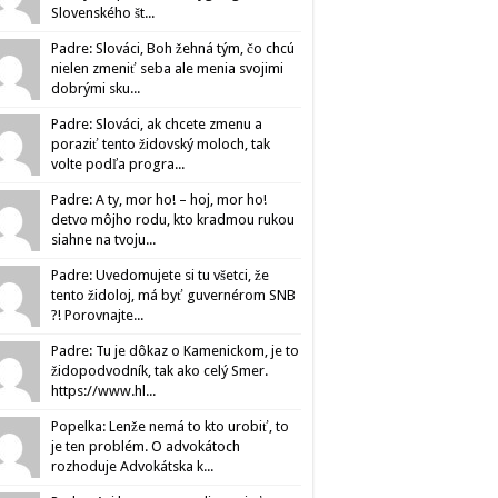
Slovenského št...
Padre: Slováci, Boh žehná tým, čo chcú
nielen zmeniť seba ale menia svojimi
dobrými sku...
Padre: Slováci, ak chcete zmenu a
poraziť tento židovský moloch, tak
volte podľa progra...
Padre: A ty, mor ho! – hoj, mor ho!
detvo môjho rodu, kto kradmou rukou
siahne na tvoju...
Padre: Uvedomujete si tu všetci, že
tento židoloj, má byť guvernérom SNB
?! Porovnajte...
Padre: Tu je dôkaz o Kamenickom, je to
židopodvodník, tak ako celý Smer.
https://www.hl...
Popelka: Lenže nemá to kto urobiť, to
je ten problém. O advokátoch
rozhoduje Advokátska k...