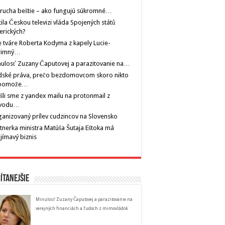
rucha beštie – ako fungujú súkromné…
tila Českou televizi vláda Spojených států
erických?
 tváre Roberta Kodyma z kapely Lucie-
rimný…
ulosť Zuzany Čaputovej a parazitovanie na…
dské práva, prečo bezdomovcom skoro nikto
pomože…
šli sme z yandex mailu na protonmail z
vodu…
anizovaný prílev cudzincov na Slovensko
tnerka ministra Matúša Šutaja Eštoka má
jímavý biznis
ítanejšie
Minulosť Zuzany Čaputovej a parazitovanie na
verejných financiách a ľudoch z mimovládok