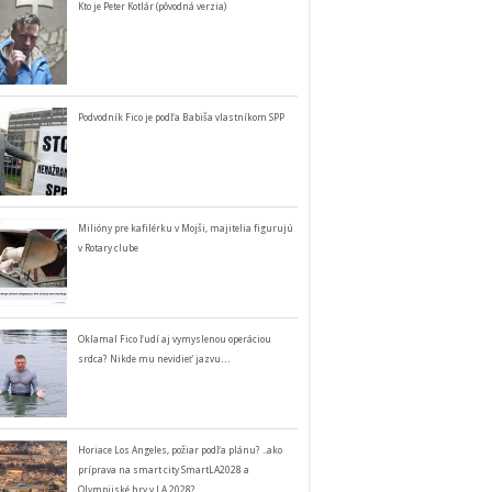
Kto je Peter Kotlár (pôvodná verzia)
Podvodník Fico je podľa Babiša vlastníkom SPP
Milióny pre kafilérku v Mojši, majitelia figurujú
v Rotary clube
Oklamal Fico ľudí aj vymyslenou operáciou
srdca? Nikde mu nevidieť jazvu…
Horiace Los Angeles, požiar podľa plánu? ..ako
príprava na smart city SmartLA2028 a
Olympijské hry v LA 2028?