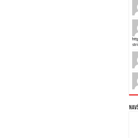
htt
str
Navš