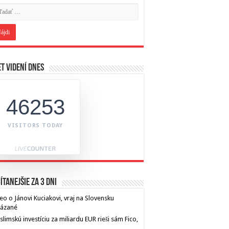
t videní dnes
46253
VISITORS TODAY
ítanejšie za 3 dni
eo o Jánovi Kuciakovi, vraj na Slovensku
kázané
limskú investíciu za miliardu EUR rieši sám Fico,