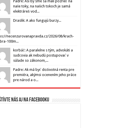
Padre: Asi by sme sa mali pozrieť na
naše toky, na našich tokoch je samá
elektráreň vod...
Draslik: A ako fungujú burzy...
ps://necenzurovanapravda.cz/2026/08/krach-
ibra-100m...
korbáč: A paralelne s tým, advokáti a
sudcovia ak nebudú postupovať v
súlade so zákonom,...
Padre: Ak má byť doživotná renta pre
premiéra, akýmsi ocenením jeho práce
pre národ a o...
tívte nás aj na Facebooku