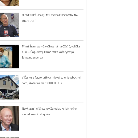
SLOVENSKÝ HOKEJ: MILIÓNOVÉ PODVODY NA
ÚKOR DETÍ
Mimi Šramová – 2x očkovaná na COVID, volička
Kisku, Čaputovej, kamarátka Vašáryovej a
Schwarzenberga
V Česku z fotovoltaiky a lítiovej batérie vybuchol
dom, škoda takmer 300 000 EUR
Nový spasiteľ Slovákov Zoroslav Kollár je člen
slobodomurárskej lóže