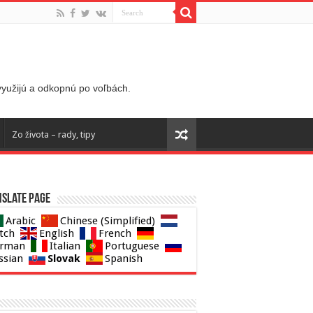
 využijú a odkopnú po voľbách.
Zo života – rady, tipy
slate page
Arabic
Chinese (Simplified)
tch
English
French
rman
Italian
Portuguese
Slovak
ssian
Spanish