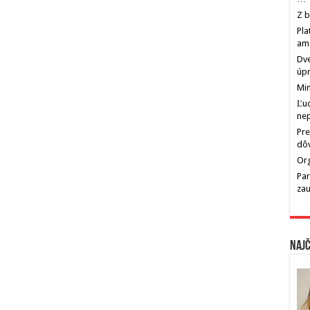
Z b
Pla
am
Dve
úp
Min
Ľu
ne
Pre
dô
Org
Par
zau
Najč