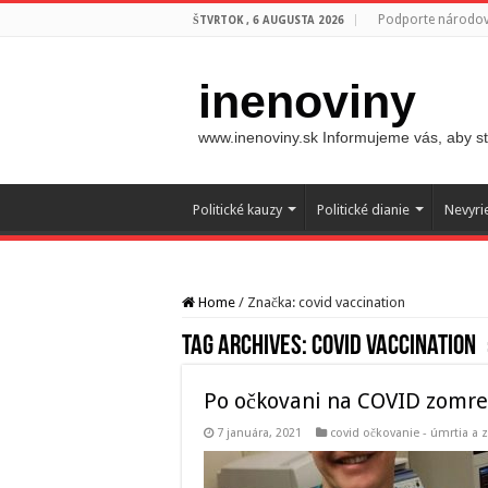
Podporte národovc
ŠTVRTOK , 6 AUGUSTA 2026
inenoviny
www.inenoviny.sk Informujeme vás, aby ste
Politické kauzy
Politické dianie
Nevyri
Home
/
Značka:
covid vaccination
Tag Archives:
covid vaccination
Po očkovani na COVID zomrel
7 januára, 2021
covid očkovanie - úmrtia a 