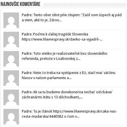
Najnovšie komentáre
Padre: Tento ober idiot píše citujem: "Zažil som úspech aj pád
a viem, aké to je. Zárov...
Padre: Poďme k ďalšej tragédii Slovenska
https://www.hlavnespravy.sk/danko-sa-vyjadril-...
Padre: Toto všetko je realizovateľné bez slovenského
referenda, pretože v Lisabonskej z...
Padre: Viete čo treba na vystúpenie z EU, stačí mať väčšinu
hlasov v našom parlamente a...
Padre: Ak sa tu budeme donekonečna nechať od.rbávať
záchranármi štátu s 13 dôchodkami,...
Padre: Tu je článok https://www.hlavnespravy.sk/caka-nas-
cesta-madarska/4440582 o čom v...