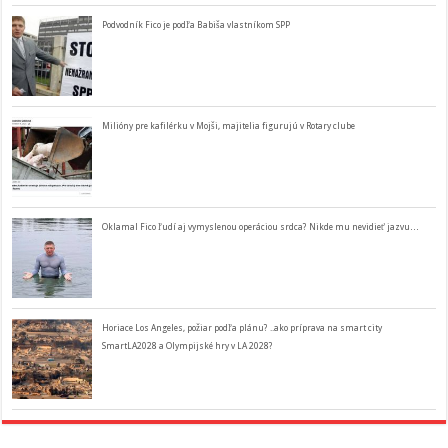
Podvodník Fico je podľa Babiša vlastníkom SPP
Milióny pre kafilérku v Mojši, majitelia figurujú v Rotary clube
Oklamal Fico ľudí aj vymyslenou operáciou srdca? Nikde mu nevidieť jazvu…
Horiace Los Angeles, požiar podľa plánu? ..ako príprava na smart city
SmartLA2028 a Olympijské hry v LA 2028?