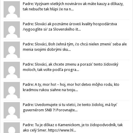
Padre: Vyzývam všetkých novinárov ak máte kauzy a dôkazy,
tak nebuďte tak hlúpi že na n...
Padre: Slováci ak poznáme úroveň kvality hospodárstva
/vygooglite si/ za Slovenského št...
Padre: Slováci, Boh žehná tým, čo chcú nielen zmeniť seba ale
menia svojimi dobrými sku...
Padre: Slováci, ak chcete zmenu a poraziť tento židovský
moloch, tak volte podľa progra...
Padre: A ty, mor ho! – hoj, mor ho! detvo môjho rodu, kto
kradmou rukou siahne na tvoju...
Padre: Uvedomujete si tu všetci, že tento židoloj, má byť
guvernérom SNB ?! Porovnajte...
Padre: Tu je dôkaz o Kamenickom, je to židopodvodník, tak
ako celý Smer. https://www.hl...