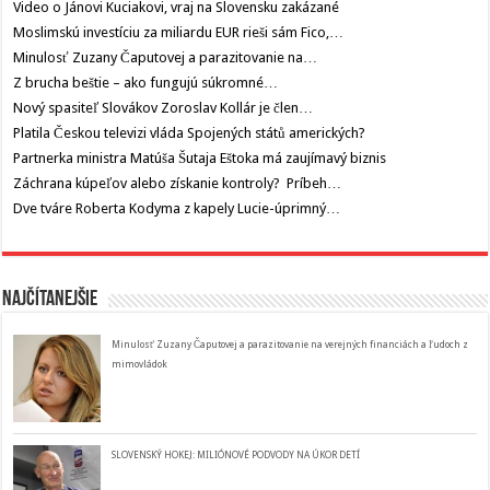
Video o Jánovi Kuciakovi, vraj na Slovensku zakázané
Moslimskú investíciu za miliardu EUR rieši sám Fico,…
Minulosť Zuzany Čaputovej a parazitovanie na…
Z brucha beštie – ako fungujú súkromné…
Nový spasiteľ Slovákov Zoroslav Kollár je člen…
Platila Českou televizi vláda Spojených států amerických?
Partnerka ministra Matúša Šutaja Eštoka má zaujímavý biznis
Záchrana kúpeľov alebo získanie kontroly? Príbeh…
Dve tváre Roberta Kodyma z kapely Lucie-úprimný…
Najčítanejšie
Minulosť Zuzany Čaputovej a parazitovanie na verejných financiách a ľudoch z
mimovládok
SLOVENSKÝ HOKEJ: MILIÓNOVÉ PODVODY NA ÚKOR DETÍ