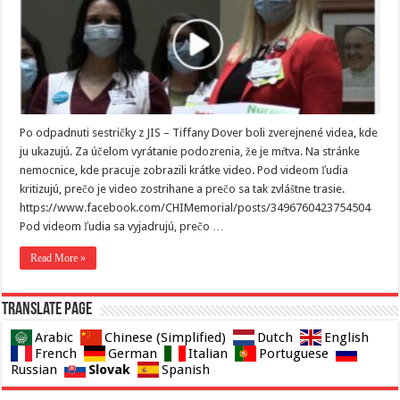
Po odpadnuti sestričky z JIS – Tiffany Dover boli zverejnené videa, kde
ju ukazujú. Za účelom vyrátanie podozrenia, že je mŕtva. Na stránke
nemocnice, kde pracuje zobrazili krátke video. Pod videom ľudia
kritizujú, prečo je video zostrihane a prečo sa tak zvláštne trasie.
https://www.facebook.com/CHIMemorial/posts/3496760423754504
Pod videom ľudia sa vyjadrujú, prečo …
Read More »
Translate page
Arabic
Chinese (Simplified)
Dutch
English
French
German
Italian
Portuguese
Slovak
Russian
Spanish