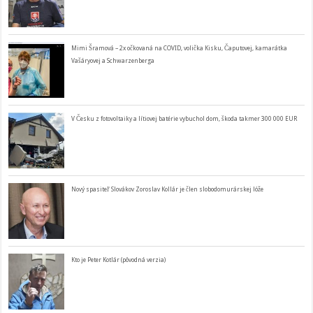
Mimi Šramová – 2x očkovaná na COVID, volička Kisku, Čaputovej, kamarátka
Vašáryovej a Schwarzenberga
V Česku z fotovoltaiky a lítiovej batérie vybuchol dom, škoda takmer 300 000 EUR
Nový spasiteľ Slovákov Zoroslav Kollár je člen slobodomurárskej lóže
Kto je Peter Kotlár (pôvodná verzia)