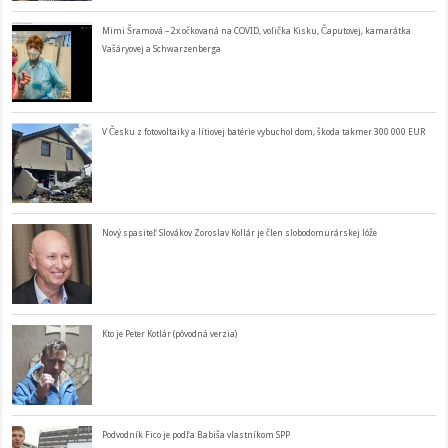
Mimi Šramová – 2x očkovaná na COVID, volička Kisku, Čaputovej, kamarátka
Vašáryovej a Schwarzenberga
V Česku z fotovoltaiky a lítiovej batérie vybuchol dom, škoda takmer 300 000 EUR
Nový spasiteľ Slovákov Zoroslav Kollár je člen slobodomurárskej lóže
Kto je Peter Kotlár (pôvodná verzia)
Podvodník Fico je podľa Babiša vlastníkom SPP