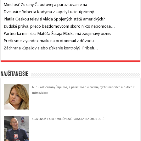
Minulosť Zuzany Čaputovej a parazitovanie na…
Dve tváre Roberta Kodyma z kapely Lucie-úprimný…
Platila Českou televizi vláda Spojených států amerických?
Ľudské práva, prečo bezdomovcom skoro nikto nepomože…
Partnerka ministra Matúša Šutaja Eštoka má zaujímavý biznis
Prešli sme z yandex mailu na protonmail z dôvodu…
Záchrana kúpeľov alebo získanie kontroly? Príbeh…
Najčítanejšie
Minulosť Zuzany Čaputovej a parazitovanie na verejných financiách a ľudoch z
mimovládok
SLOVENSKÝ HOKEJ: MILIÓNOVÉ PODVODY NA ÚKOR DETÍ