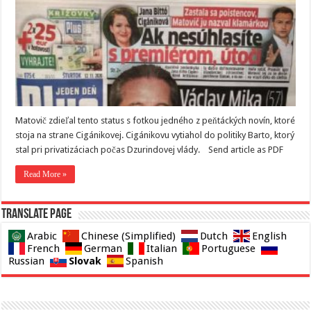
Matovič zdieľal tento status s fotkou jedného z peňtáckých novín, ktoré
stoja na strane Cigánikovej. Cigánikovu vytiahol do politiky Barto, ktorý
stal pri privatizáciach počas Dzurindovej vlády. Send article as PDF
Read More »
Translate page
Arabic
Chinese (Simplified)
Dutch
English
French
German
Italian
Portuguese
Slovak
Russian
Spanish