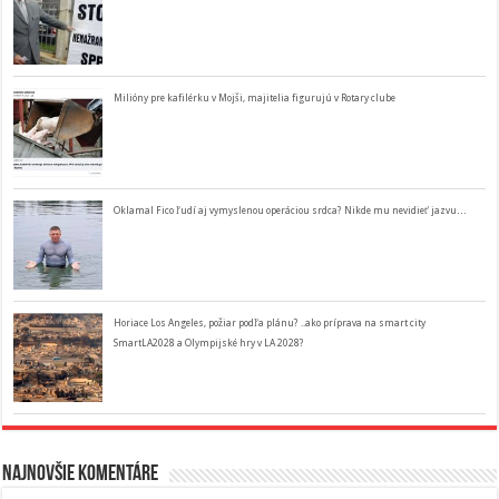
Milióny pre kafilérku v Mojši, majitelia figurujú v Rotary clube
Oklamal Fico ľudí aj vymyslenou operáciou srdca? Nikde mu nevidieť jazvu…
Horiace Los Angeles, požiar podľa plánu? ..ako príprava na smart city
SmartLA2028 a Olympijské hry v LA 2028?
Najnovšie komentáre