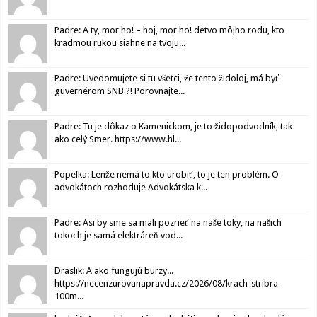
Padre: A ty, mor ho! – hoj, mor ho! detvo môjho rodu, kto
kradmou rukou siahne na tvoju...
Padre: Uvedomujete si tu všetci, že tento židoloj, má byť
guvernérom SNB ?! Porovnajte...
Padre: Tu je dôkaz o Kamenickom, je to židopodvodník, tak
ako celý Smer. https://www.hl...
Popelka: Lenže nemá to kto urobiť, to je ten problém. O
advokátoch rozhoduje Advokátska k...
Padre: Asi by sme sa mali pozrieť na naše toky, na našich
tokoch je samá elektráreň vod...
Draslik: A ako fungujú burzy...
https://necenzurovanapravda.cz/2026/08/krach-stribra-
100m...