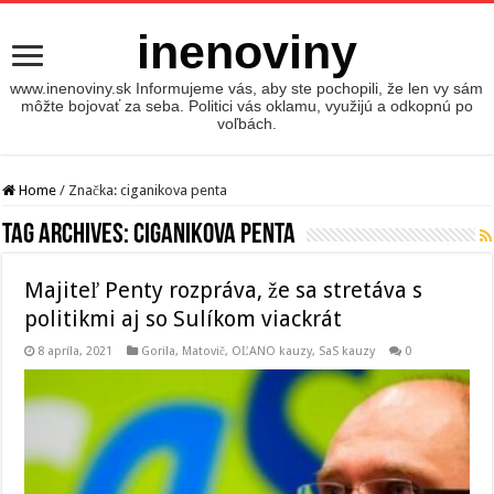
inenoviny
www.inenoviny.sk Informujeme vás, aby ste pochopili, že len vy sám
môžte bojovať za seba. Politici vás oklamu, využijú a odkopnú po
voľbách.
Home
/
Značka:
ciganikova penta
Tag Archives:
ciganikova penta
Majiteľ Penty rozpráva, že sa stretáva s
politikmi aj so Sulíkom viackrát
8 apríla, 2021
Gorila
,
Matovič, OĽANO kauzy
,
SaS kauzy
0