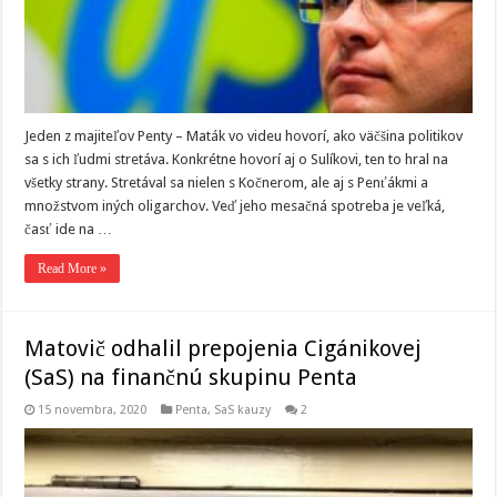
Jeden z majiteľov Penty – Maták vo videu hovorí, ako väčšina politikov
sa s ich ľudmi stretáva. Konkrétne hovorí aj o Sulíkovi, ten to hral na
všetky strany. Stretával sa nielen s Kočnerom, ale aj s Penťákmi a
množstvom iných oligarchov. Veď jeho mesačná spotreba je veľká,
časť ide na …
Read More »
Matovič odhalil prepojenia Cigánikovej
(SaS) na finančnú skupinu Penta
15 novembra, 2020
Penta
,
SaS kauzy
2