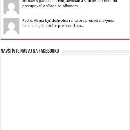
korbáč: A paralelne s tým, advokáti a sudcovia ak nebudú
postupovať v súlade so zákonom,...
Padre: Ak má byť doživotná renta pre premiéra, akýmsi
ocenením jeho práce pre národ a o...
Navštívte nás aj na Facebooku