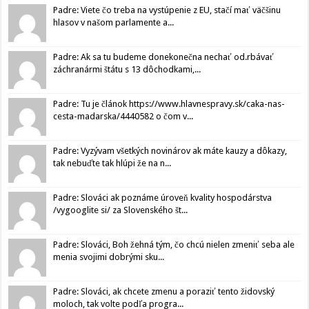
Padre: Viete čo treba na vystúpenie z EU, stačí mať väčšinu
hlasov v našom parlamente a...
Padre: Ak sa tu budeme donekonečna nechať od.rbávať
záchranármi štátu s 13 dôchodkami,...
Padre: Tu je článok https://www.hlavnespravy.sk/caka-nas-
cesta-madarska/4440582 o čom v...
Padre: Vyzývam všetkých novinárov ak máte kauzy a dôkazy,
tak nebuďte tak hlúpi že na n...
Padre: Slováci ak poznáme úroveň kvality hospodárstva
/vygooglite si/ za Slovenského št...
Padre: Slováci, Boh žehná tým, čo chcú nielen zmeniť seba ale
menia svojimi dobrými sku...
Padre: Slováci, ak chcete zmenu a poraziť tento židovský
moloch, tak volte podľa progra...