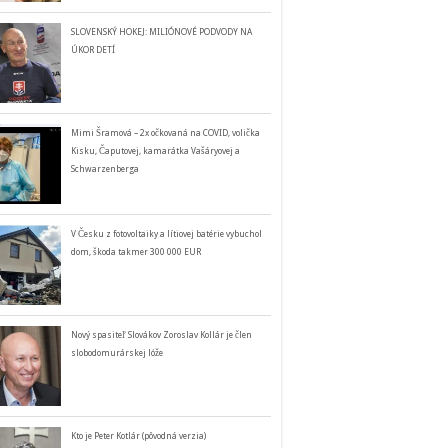
SLOVENSKÝ HOKEJ: MILIÓNOVÉ PODVODY NA
ÚKOR DETÍ
Mimi Šramová – 2x očkovaná na COVID, volička
Kisku, Čaputovej, kamarátka Vašáryovej a
Schwarzenberga
V Česku z fotovoltaiky a lítiovej batérie vybuchol
dom, škoda takmer 300 000 EUR
Nový spasiteľ Slovákov Zoroslav Kollár je člen
slobodomurárskej lóže
Kto je Peter Kotlár (pôvodná verzia)