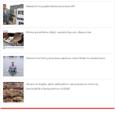
Podvodník Fico je podľa Babiša vlastníkom SPP
Milióny pre kafilérku v Mojši, majitelia figurujú v Rotary clube
Oklamal Fico ľudí aj vymyslenou operáciou srdca? Nikde mu nevidieť jazvu…
Horiace Los Angeles, požiar podľa plánu? ..ako príprava na smart city
SmartLA2028 a Olympijské hry v LA 2028?