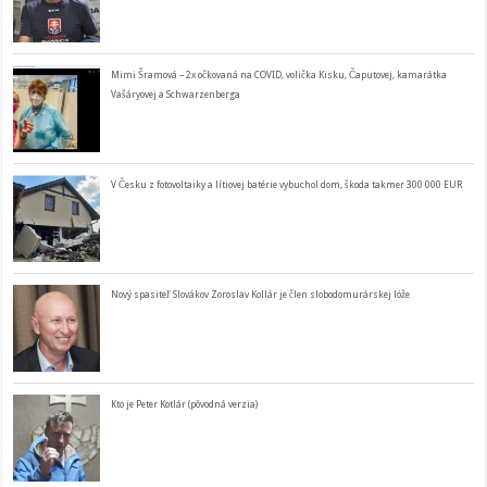
Mimi Šramová – 2x očkovaná na COVID, volička Kisku, Čaputovej, kamarátka
Vašáryovej a Schwarzenberga
V Česku z fotovoltaiky a lítiovej batérie vybuchol dom, škoda takmer 300 000 EUR
Nový spasiteľ Slovákov Zoroslav Kollár je člen slobodomurárskej lóže
Kto je Peter Kotlár (pôvodná verzia)