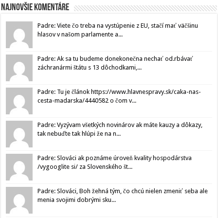
Najnovšie komentáre
Padre: Viete čo treba na vystúpenie z EU, stačí mať väčšinu
hlasov v našom parlamente a...
Padre: Ak sa tu budeme donekonečna nechať od.rbávať
záchranármi štátu s 13 dôchodkami,...
Padre: Tu je článok https://www.hlavnespravy.sk/caka-nas-
cesta-madarska/4440582 o čom v...
Padre: Vyzývam všetkých novinárov ak máte kauzy a dôkazy,
tak nebuďte tak hlúpi že na n...
Padre: Slováci ak poznáme úroveň kvality hospodárstva
/vygooglite si/ za Slovenského št...
Padre: Slováci, Boh žehná tým, čo chcú nielen zmeniť seba ale
menia svojimi dobrými sku...