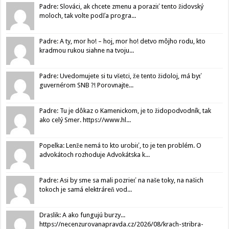
Padre: Slováci, ak chcete zmenu a poraziť tento židovský
moloch, tak volte podľa progra...
Padre: A ty, mor ho! – hoj, mor ho! detvo môjho rodu, kto
kradmou rukou siahne na tvoju...
Padre: Uvedomujete si tu všetci, že tento židoloj, má byť
guvernérom SNB ?! Porovnajte...
Padre: Tu je dôkaz o Kamenickom, je to židopodvodník, tak
ako celý Smer. https://www.hl...
Popelka: Lenže nemá to kto urobiť, to je ten problém. O
advokátoch rozhoduje Advokátska k...
Padre: Asi by sme sa mali pozrieť na naše toky, na našich
tokoch je samá elektráreň vod...
Draslik: A ako fungujú burzy...
https://necenzurovanapravda.cz/2026/08/krach-stribra-