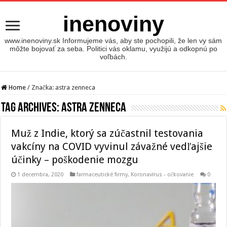
inenoviny
www.inenoviny.sk Informujeme vás, aby ste pochopili, že len vy sám
môžte bojovať za seba. Politici vás oklamu, využijú a odkopnú po
voľbách.
Home
/
Značka:
astra zenneca
Tag Archives:
astra zenneca
Muž z Indie, ktorý sa zúčastnil testovania
vakcíny na COVID vyvinul závažné vedľajšie
účinky – poškodenie mozgu
1 decembra, 2020
farmaceutické firmy
,
Koronavírus - očkovanie
0