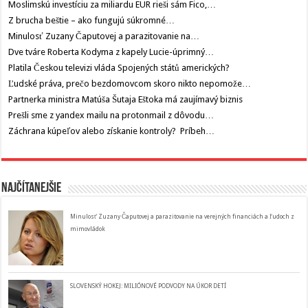
Moslimskú investíciu za miliardu EUR rieši sám Fico,…
Z brucha beštie – ako fungujú súkromné…
Minulosť Zuzany Čaputovej a parazitovanie na…
Dve tváre Roberta Kodyma z kapely Lucie-úprimný…
Platila Českou televizi vláda Spojených států amerických?
Ľudské práva, prečo bezdomovcom skoro nikto nepomože…
Partnerka ministra Matúša Šutaja Eštoka má zaujímavý biznis
Prešli sme z yandex mailu na protonmail z dôvodu…
Záchrana kúpeľov alebo získanie kontroly? Príbeh…
Najčítanejšie
Minulosť Zuzany Čaputovej a parazitovanie na verejných financiách a ľudoch z
mimovládok
SLOVENSKÝ HOKEJ: MILIÓNOVÉ PODVODY NA ÚKOR DETÍ