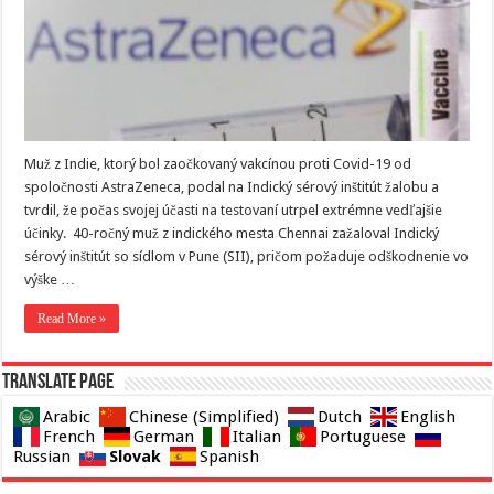
Muž z Indie, ktorý bol zaočkovaný vakcínou proti Covid-19 od
spoločnosti AstraZeneca, podal na Indický sérový inštitút žalobu a
tvrdil, že počas svojej účasti na testovaní utrpel extrémne vedľajšie
účinky. 40-ročný muž z indického mesta Chennai zažaloval Indický
sérový inštitút so sídlom v Pune (SII), pričom požaduje odškodnenie vo
výške …
Read More »
Translate page
Arabic
Chinese (Simplified)
Dutch
English
French
German
Italian
Portuguese
Slovak
Russian
Spanish