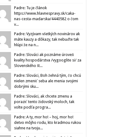
Padre: Tu je článok
https://www.hlavnespravy.sk/caka-
nas-cesta-madarska/4440582 o čom
v...
Padre: Vyzývam všetkých novinárov ak
máte kauzy a dôkazy, tak nebuďte tak
hlúpi že na n...
Padre: Slováci ak poznáme úroveň
kvality hospodárstva /vygooglite si/ za
Slovenského št...
Padre: Slováci, Boh žehná tým, čo chcú
nielen zmeniť seba ale menia svojimi
dobrými sku...
Padre: Slováci, ak chcete zmenu a
poraziť tento židovský moloch, tak
volte podľa progra...
Padre: A ty, mor ho! – hoj, mor ho!
detvo môjho rodu, kto kradmou rukou
siahne na tvoju...