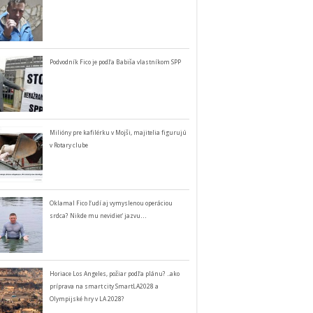
Podvodník Fico je podľa Babiša vlastníkom SPP
Milióny pre kafilérku v Mojši, majitelia figurujú
v Rotary clube
Oklamal Fico ľudí aj vymyslenou operáciou
srdca? Nikde mu nevidieť jazvu…
Horiace Los Angeles, požiar podľa plánu? ..ako
príprava na smart city SmartLA2028 a
Olympijské hry v LA 2028?