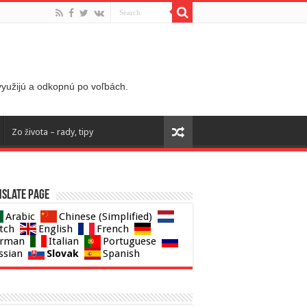
 využijú a odkopnú po voľbách.
Zo života – rady, tipy
slate page
Arabic
Chinese (Simplified)
tch
English
French
rman
Italian
Portuguese
Slovak
ssian
Spanish