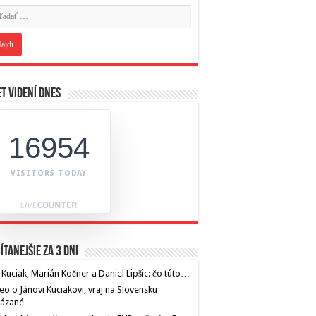
t videní dnes
16954
VISITORS TODAY
ítanejšie za 3 dni
 Kuciak, Marián Kočner a Daniel Lipšic: čo túto…
eo o Jánovi Kuciakovi, vraj na Slovensku
kázané