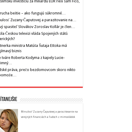
limskú investíciu za miliardu EUR rieši sám Fico,
rucha beštie – ako fungujú súkromné…
ulosť Zuzany Čaputovej a parazitovanie na…
ý spasiteľ Slovákov Zoroslav Kollár je člen…
tila Českou televizi vláda Spojených států
erických?
tnerka ministra Matúša Šutaja Eštoka má
jímavý biznis
 tváre Roberta Kodyma z kapely Lucie-
rimný…
dské práva, prečo bezdomovcom skoro nikto
pomože…
ítanejšie
Minulosť Zuzany Čaputovej a parazitovanie na
verejných financiách a ľudoch z mimovládok