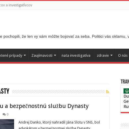
ov a investigatívcov
 pochopili, že len vy sám môžte bojovať za seba. Politici vás oklamu,
ešené prípady
Zaujímavosti
naša investigatíva
zdravie
O nás
Tran
asty
Du
Ge
u a bezpečnostnú službu Dynasty
Ru
0
Andrej Danko, ktorý nahradil Jána Slotu v SNS, bol
advokátom v bezpečnostnej službe Dynasty,