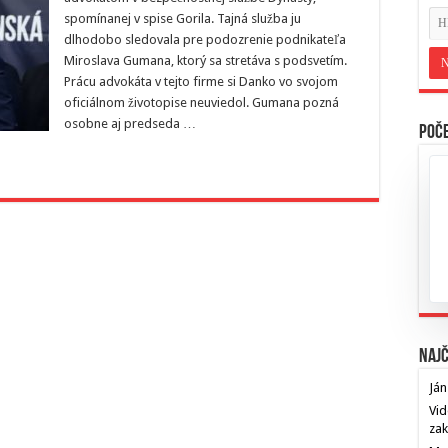
spomínanej v spise Gorila. Tajná služba ju
dlhodobo sledovala pre podozrenie podnikateľa
Miroslava Gumana, ktorý sa stretáva s podsvetím.
Prácu advokáta v tejto firme si Danko vo svojom
oficiálnom životopise neuviedol. Gumana pozná
osobne aj predseda …
Poče
Najč
Ján
Vid
za