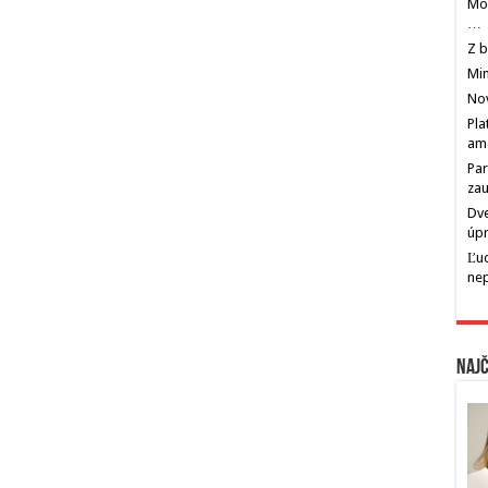
Mos
…
Z b
Min
Nov
Pla
am
Par
zau
Dve
úp
Ľu
ne
Najč