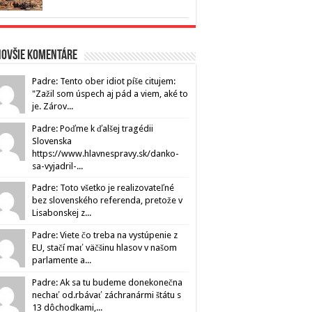
novšie komentáre
Padre: Tento ober idiot píše citujem:
"Zažil som úspech aj pád a viem, aké to
je. Zárov...
Padre: Poďme k ďalšej tragédii
Slovenska
https://www.hlavnespravy.sk/danko-
sa-vyjadril-...
Padre: Toto všetko je realizovateľné
bez slovenského referenda, pretože v
Lisabonskej z...
Padre: Viete čo treba na vystúpenie z
EU, stačí mať väčšinu hlasov v našom
parlamente a...
Padre: Ak sa tu budeme donekonečna
nechať od.rbávať záchranármi štátu s
13 dôchodkami,...