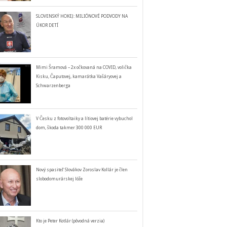
SLOVENSKÝ HOKEJ: MILIÓNOVÉ PODVODY NA
ÚKOR DETÍ
Mimi Šramová – 2x očkovaná na COVID, volička
Kisku, Čaputovej, kamarátka Vašáryovej a
Schwarzenberga
V Česku z fotovoltaiky a lítiovej batérie vybuchol
dom, škoda takmer 300 000 EUR
Nový spasiteľ Slovákov Zoroslav Kollár je člen
slobodomurárskej lóže
Kto je Peter Kotlár (pôvodná verzia)