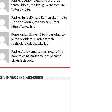
Padre: Uvedomujete si tu všetci, že
tento židoloj, má byť guvernérom SNB
?! Porovnajte...
Padre: Tu je dôkaz o Kamenickom, je to
židopodvodník, tak ako celý Smer.
https://www.hl...
Popelka: Lenže nemá to kto urobiť, to
je ten problém. O advokátoch
rozhoduje Advokátska k...
Padre: Asi by sme sa mali pozrieť na
naše toky, na našich tokoch je samá
elektráreň vod...
tívte nás aj na Facebooku