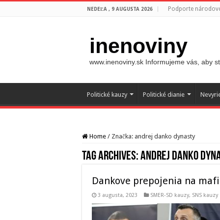
Podporte národovc
NEDEĽA , 9 AUGUSTA 2026
inenoviny
www.inenoviny.sk Informujeme vás, aby ste
Politické kauzy
Politické dianie
Nevyri
Home
/
Značka:
andrej danko dynasty
Tag Archives:
andrej danko dyn
Dankove prepojenia na mafi
3 augusta, 2023
SMER-SD kauzy
,
SNS kauzy