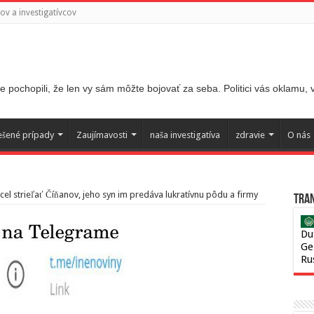
v a investigatívcov
 pochopili, že len vy sám môžte bojovať za seba. Politici vás oklamu,
ešené prípady
Zaujímavosti
naša investigatíva
zdravie
O nás
cel strieľať Číňanov, jeho syn im predáva lukratívnu pôdu a firmy
Tran
Du
Ge
Ru