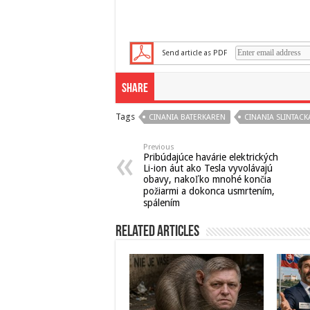
Send article as PDF
Share
Tags
CINANIA BATERKAREN
CINANIA SLINTACK
Previous
Pribúdajúce havárie elektrických
Li-ion áut ako Tesla vyvolávajú
obavy, nakoľko mnohé končia
požiarmi a dokonca usmrtením,
spálením
Related Articles