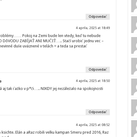
Odpovedať
4 apríla, 2025 at 18:49
problémy…… Pokoj na Zemi bude len vtedy, keď tu nebude
O DôVODU ZABÍJAŤ ANI MUČIŤ….. Stačí urobiť jednu vec –
evinné duše uväznené v telách = a teda sa prestať
Odpovedať
e
4 apríla, 2025 at 18:50
 aj tak ťažko v p*či….. NIKDY jej nezáležalo na spokojnosti
Odpovedať
4 apríla, 2025 at 08:52
m ksichte. Elán a aRaz robili velku kampan Smeru pred 2016, Raz