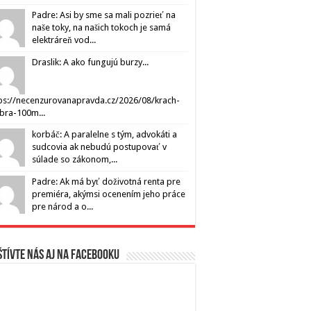
Padre: Asi by sme sa mali pozrieť na
naše toky, na našich tokoch je samá
elektráreň vod...
Draslik: A ako fungujú burzy...
ps://necenzurovanapravda.cz/2026/08/krach-
ibra-100m...
korbáč: A paralelne s tým, advokáti a
sudcovia ak nebudú postupovať v
súlade so zákonom,...
Padre: Ak má byť doživotná renta pre
premiéra, akýmsi ocenením jeho práce
pre národ a o...
tívte nás aj na Facebooku