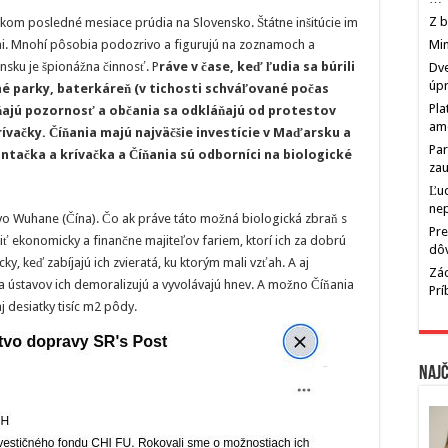
Z b
ľkom posledné mesiace prúdia na Slovensko. Štátne inšitúcie im
i. Mnohí pôsobia podozrivo a figurujú na zoznamoch a
Min
sku je špionážna činnosť. P
ráve v čase, keď ľudia sa búrili
Dve
úp
né parky, baterkáreň (v tichosti schváľované počas
Pla
áňajú pozornosť a občania sa odkláňajú od protestov
am
krívačky. Číňania majú najväčšie investície v Maďarsku a
Par
intačka a krívačka a Číňania sú odborníci na biologické
zau
Ľu
ne
vo Wuhane (Čína). Čo ak práve táto možná biologická zbraň s
Pre
čiť ekonomicky a finančne majiteľov fariem, ktorí ich za dobrú
dô
y, keď zabíjajú ich zvieratá, ku ktorým mali vzťah. A aj
Zác
 a ústavov ich demoralizujú a vyvolávajú hnev. A možno Číňania
Pr
aj desiatky tisíc m2 pôdy.
Najč