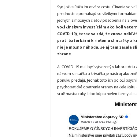
Syn Jožka Ráža im otvára cestu. Čínania vo ve
prednostne pomáhajú so všetkými formalitam
jedných z možnych cieľov pôsobenia na Sloven
voči čínskym investíciám ako boli veter
COVID-19), teraz sa zdá, že znova odkľ
proti baterkárni k riešeniu slintačky a 
nie je možno náhoda, že aj tam začala sl
zbrane.
Aj COVID-19 mal byť vytvorený v laboratóriu 
názvom slintačka a krívačka je nástroj ako zni
ponuku predajú. Jednak toto ich položí psychick
psychopatické opatrenia vrahov na čele štátu
si už mastia ruky, lebo kúpia nielen farmy ale 