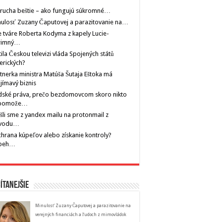
rucha beštie – ako fungujú súkromné…
ulosť Zuzany Čaputovej a parazitovanie na…
 tváre Roberta Kodyma z kapely Lucie-
rimný…
tila Českou televizi vláda Spojených států
erických?
tnerka ministra Matúša Šutaja Eštoka má
jímavý biznis
dské práva, prečo bezdomovcom skoro nikto
pomože…
šli sme z yandex mailu na protonmail z
vodu…
hrana kúpeľov alebo získanie kontroly?
íbeh…
ítanejšie
Minulosť Zuzany Čaputovej a parazitovanie na
verejných financiách a ľudoch z mimovládok