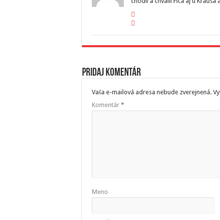
chodil a chvalil Fica aj u Krausa
Pridaj komentár
Vaša e-mailová adresa nebude zverejnená.
Vy
Komentár
*
Meno