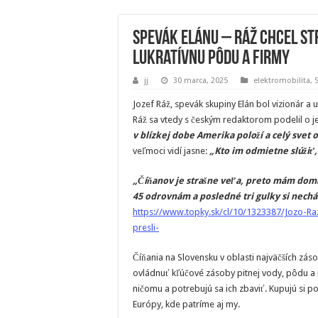
Spevák Elánu – Ráž chcel str
lukratívnu pôdu a firmy
jj
30 marca, 2025
elektromobilita
,
Jozef Ráž, spevák skupiny Elán bol vizionár a 
Ráž sa vtedy s českým redaktorom podelil o j
v blízkej dobe Amerika položí a celý svet 
veľmoci vidí jasne:
„Kto im odmietne slúžiť, 
„Číňanov je strašne veľa, preto mám doma 
45 odrovnám a posledné tri gulky si nechá
https://www.topky.sk/cl/10/1323387/Jozo-Ra
presli-
Číňania na Slovensku v oblasti najväčších zás
ovládnuť kľúčové zásoby pitnej vody, pôdu a n
ničomu a potrebujú sa ich zbaviť. Kupujú si po
Európy, kde patríme aj my.