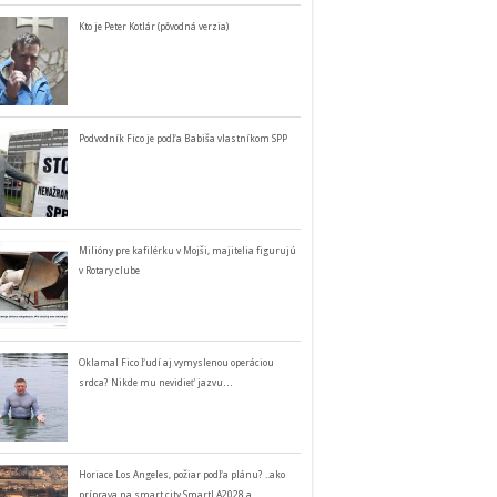
Kto je Peter Kotlár (pôvodná verzia)
Podvodník Fico je podľa Babiša vlastníkom SPP
Milióny pre kafilérku v Mojši, majitelia figurujú
v Rotary clube
Oklamal Fico ľudí aj vymyslenou operáciou
srdca? Nikde mu nevidieť jazvu…
Horiace Los Angeles, požiar podľa plánu? ..ako
príprava na smart city SmartLA2028 a