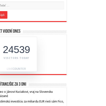
t videní dnes
24539
VISITORS TODAY
ítanejšie za 3 dni
eo o Jánovi Kuciakovi, vraj na Slovensku
kázané
limskú investíciu za miliardu EUR rieši sám Fico,