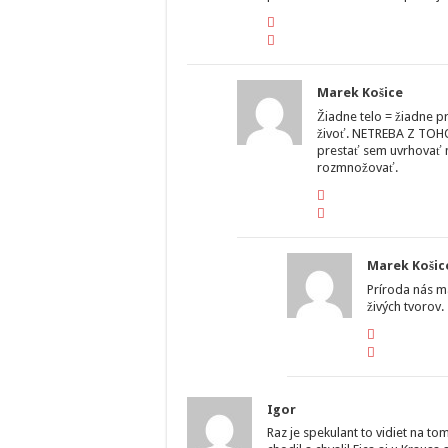
Marek Košice
Žiadne telo = žiadne 
živoť. NETREBA Z TOH
prestať sem uvrhovať n
rozmnožovať.
Marek Košic
Príroda nás má
živých tvorov.
Igor
Raz je spekulant to vidiet na to