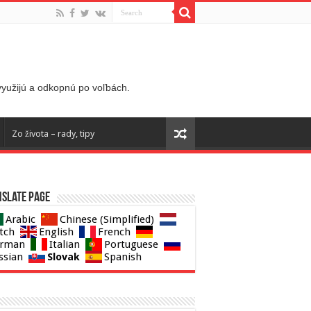
 využijú a odkopnú po voľbách.
Zo života – rady, tipy
slate page
Arabic
Chinese (Simplified)
tch
English
French
rman
Italian
Portuguese
Slovak
ssian
Spanish