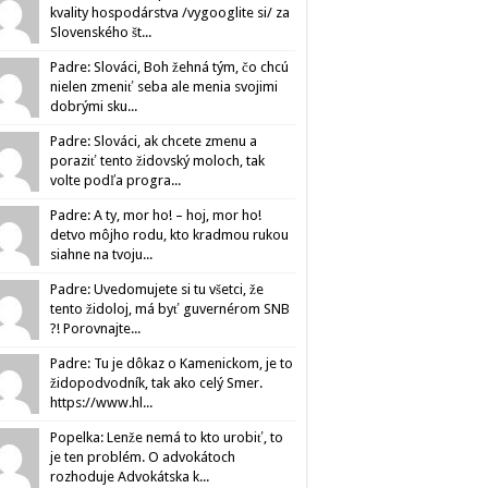
kvality hospodárstva /vygooglite si/ za
Slovenského št...
Padre: Slováci, Boh žehná tým, čo chcú
nielen zmeniť seba ale menia svojimi
dobrými sku...
Padre: Slováci, ak chcete zmenu a
poraziť tento židovský moloch, tak
volte podľa progra...
Padre: A ty, mor ho! – hoj, mor ho!
detvo môjho rodu, kto kradmou rukou
siahne na tvoju...
Padre: Uvedomujete si tu všetci, že
tento židoloj, má byť guvernérom SNB
?! Porovnajte...
Padre: Tu je dôkaz o Kamenickom, je to
židopodvodník, tak ako celý Smer.
https://www.hl...
Popelka: Lenže nemá to kto urobiť, to
je ten problém. O advokátoch
rozhoduje Advokátska k...