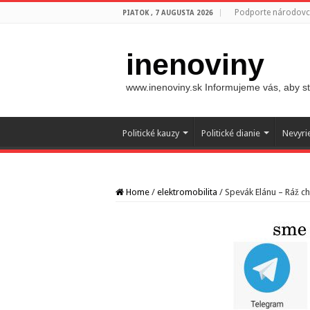
Podporte národovco
PIATOK , 7 AUGUSTA 2026
inenoviny
www.inenoviny.sk Informujeme vás, aby ste
Politické kauzy
Politické dianie
Nevyri
Home
/
elektromobilita
/
Spevák Elánu – Ráž ch