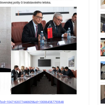
y_fbid=1047163077446609&id=100064587793848