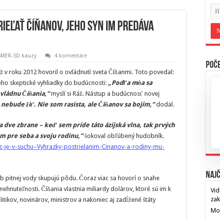
ieľať Číňanov, jeho syn im predáva
SMER-SD kauzy
4 komentáre
Poče
už v roku 2012 hovoril o ovládnutí sveta Číňanmi. Toto povedal:
eho skeptické vyhliadky do budúcnosti:
„Podľa mňa sa
ovládnu Číňania,“
myslí si Ráž. Nástup a budúcnosť novej
nebude žiť. Nie som rasista, ale Číňanov sa bojím,“
dodal.
dve zbrane – keď sem príde táto ázijská vlna, tak prvých
m pre seba a svoju rodinu,“
šokoval obľúbený hudobník.
z-je-v-suchu–Vyhrazky-postrielanim-Cinanov-a-rodiny-mu-
Najč
ob pitnej vody skupujú pôdu. Čoraz viac sa hovorí o snahe
ehnuteľnosti. Číňania vlastnia miliardy dolárov, ktoré sú im k
Vid
za
litikov, novinárov, ministrov a nakoniec aj zadĺžené štáty
Mos
…