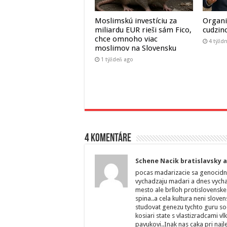
Moslimskú investíciu za
Organi
miliardu EUR rieši sám Fico,
cudzin
chce omnoho viac
4 týžd
moslimov na Slovensku
1 týždeň ago
4 komentáre
Schene Nacik bratislavsky 
pocas madarizacie sa genocidny 
vychadzaju madari a dnes vycha
mesto ale brlloh protislovenske
spina..a cela kultura neni slove
studovat genezu tychto guru so
kosiari state s vlastizradcami v
pavukovi..Inak nas caka pri naj