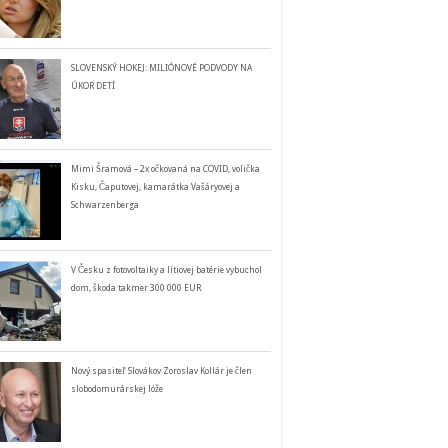
SLOVENSKÝ HOKEJ: MILIÓNOVÉ PODVODY NA
ÚKOR DETÍ
Mimi Šramová – 2x očkovaná na COVID, volička
Kisku, Čaputovej, kamarátka Vašáryovej a
Schwarzenberga
V Česku z fotovoltaiky a lítiovej batérie vybuchol
dom, škoda takmer 300 000 EUR
Nový spasiteľ Slovákov Zoroslav Kollár je člen
slobodomurárskej lóže