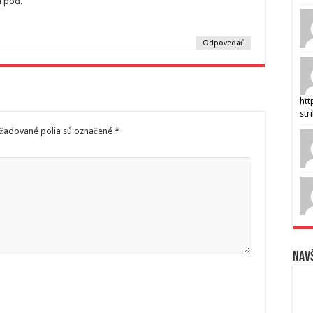
 a pod.
Odpovedať
htt
str
žadované polia sú označené
*
Navš