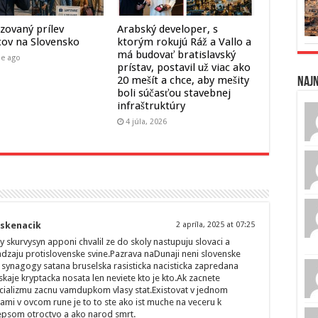
zovaný prílev
Arabský developer, s
cov na Slovensko
ktorým rokujú Ráž a Vallo a
má budovať bratislavský
ne ago
prístav, postavil už viac ako
20 mešít a chce, aby mešity
Naj
boli súčasťou stavebnej
infraštruktúry
4 júla, 2026
askenacik
2 apríla, 2025 at 07:25
skurvysyn apponi chvalil ze do skoly nastupuju slovaci a
dzaju protislovenske svine.Pazrava naDunaji neni slovenske
 synagogy satana bruselska rasisticka nacisticka zapredana
nskaje kryptacka nosata len neviete kto je kto.Ak zacnete
cializmu zacnu vamdupkom vlasy stat.Existovat v jednom
lkami v ovcom rune je to to ste ako ist muche na veceru k
lepsom otroctvo a ako narod smrt.