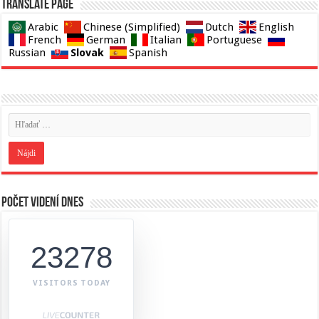
Translate page
Arabic
Chinese (Simplified)
Dutch
English
French
German
Italian
Portuguese
Slovak
Russian
Spanish
Počet videní dnes
23278
VISITORS TODAY