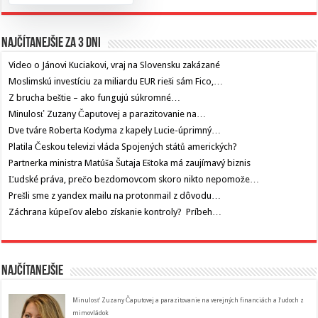
Najčítanejšie za 3 dni
Video o Jánovi Kuciakovi, vraj na Slovensku zakázané
Moslimskú investíciu za miliardu EUR rieši sám Fico,…
Z brucha beštie – ako fungujú súkromné…
Minulosť Zuzany Čaputovej a parazitovanie na…
Dve tváre Roberta Kodyma z kapely Lucie-úprimný…
Platila Českou televizi vláda Spojených států amerických?
Partnerka ministra Matúša Šutaja Eštoka má zaujímavý biznis
Ľudské práva, prečo bezdomovcom skoro nikto nepomože…
Prešli sme z yandex mailu na protonmail z dôvodu…
Záchrana kúpeľov alebo získanie kontroly? Príbeh…
Najčítanejšie
Minulosť Zuzany Čaputovej a parazitovanie na verejných financiách a ľudoch z
mimovládok