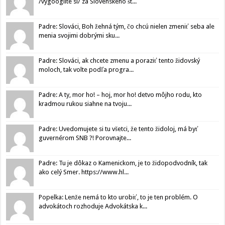
/vygooglite si/ za Slovenského št...
Padre: Slováci, Boh žehná tým, čo chcú nielen zmeniť seba ale
menia svojimi dobrými sku...
Padre: Slováci, ak chcete zmenu a poraziť tento židovský
moloch, tak volte podľa progra...
Padre: A ty, mor ho! – hoj, mor ho! detvo môjho rodu, kto
kradmou rukou siahne na tvoju...
Padre: Uvedomujete si tu všetci, že tento židoloj, má byť
guvernérom SNB ?! Porovnajte...
Padre: Tu je dôkaz o Kamenickom, je to židopodvodník, tak
ako celý Smer. https://www.hl...
Popelka: Lenže nemá to kto urobiť, to je ten problém. O
advokátoch rozhoduje Advokátska k...