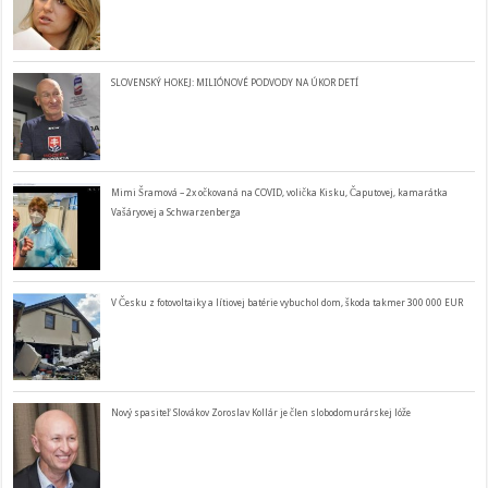
SLOVENSKÝ HOKEJ: MILIÓNOVÉ PODVODY NA ÚKOR DETÍ
Mimi Šramová – 2x očkovaná na COVID, volička Kisku, Čaputovej, kamarátka
Vašáryovej a Schwarzenberga
V Česku z fotovoltaiky a lítiovej batérie vybuchol dom, škoda takmer 300 000 EUR
Nový spasiteľ Slovákov Zoroslav Kollár je člen slobodomurárskej lóže