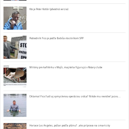
Kto je Peter Kotlár (pôvodná verzia)
Podvodník Fico je podľa Babiša vlastníkom SPP
Milióny pre kafilérku v Mojši, majitelia figurujú v Rotary clube
Oklamal Fico ľudí aj vymyslenou operáciou srdca? Nikde mu nevidieť jazvu…
Horiace Los Angeles, požiar podľa plánu? ..ako príprava na smart city