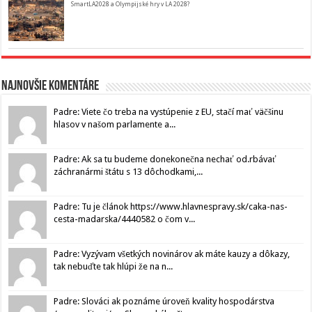
SmartLA2028 a Olympijské hry v LA 2028?
Najnovšie komentáre
Padre: Viete čo treba na vystúpenie z EU, stačí mať väčšinu
hlasov v našom parlamente a...
Padre: Ak sa tu budeme donekonečna nechať od.rbávať
záchranármi štátu s 13 dôchodkami,...
Padre: Tu je článok https://www.hlavnespravy.sk/caka-nas-
cesta-madarska/4440582 o čom v...
Padre: Vyzývam všetkých novinárov ak máte kauzy a dôkazy,
tak nebuďte tak hlúpi že na n...
Padre: Slováci ak poznáme úroveň kvality hospodárstva