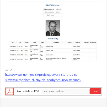
zdroj:
https://www.upn.gov.sk/projekty/utvary-stb-a-ps-na-
slovensku/priebeh-sluzby/?id_osoby=2508&pismeno=S
Send article as PDF