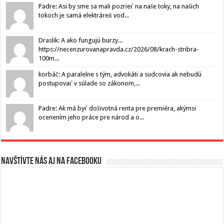
Padre: Asi by sme sa mali pozrieť na naše toky, na našich
tokoch je samá elektráreň vod...
Draslik: A ako fungujú burzy...
https://necenzurovanapravda.cz/2026/08/krach-stribra-
100m...
korbáč: A paralelne s tým, advokáti a sudcovia ak nebudú
postupovať v súlade so zákonom,...
Padre: Ak má byť doživotná renta pre premiéra, akýmsi
ocenením jeho práce pre národ a o...
Navštívte nás aj na Facebooku