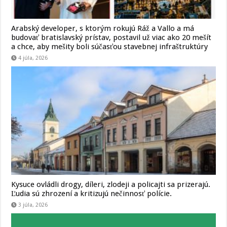
Arabský developer, s ktorým rokujú Ráž a Vallo a má
budovať bratislavský prístav, postavil už viac ako 20 mešít
a chce, aby mešity boli súčasťou stavebnej infraštruktúry
4 júla, 2026
Kysuce ovládli drogy, díleri, zlodeji a policajti sa prizerajú.
Ľudia sú zhrození a kritizujú nečinnosť polície.
3 júla, 2026