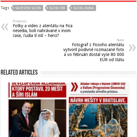
Tags
SILVESTER SLOTA
SLOTA STB
SLOTA ZILINA
Previous
Fotky a video z atentátu na Fica
nesedia, boli nahrávané v inom
čase, ľudia tí istí – herci?
Next
Fotograf z Ficovho atentátu
vytvoril podivné rozmazané foto
a vo februári dostal vyše 80 000
EUR od štátu
Related Articles