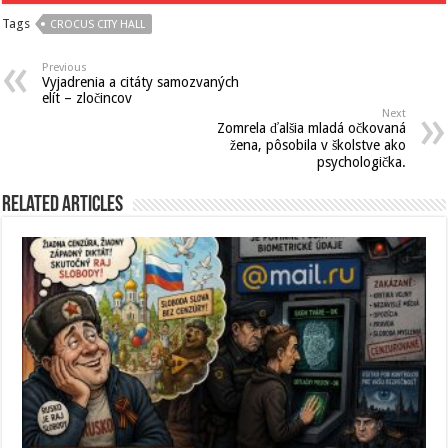
Tags
CROCUS CITY HALL
Previous
Vyjadrenia a citáty samozvaných
elít – zločincov
Next
Zomrela ďalšia mladá očkovaná
žena, pôsobila v školstve ako
psychologička.
Related Articles