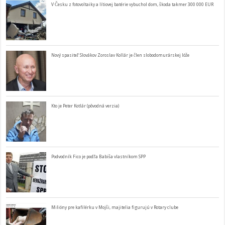
V Česku z fotovoltaiky a lítiovej batérie vybuchol dom, škoda takmer 300 000 EUR
Nový spasiteľ Slovákov Zoroslav Kollár je člen slobodomurárskej lóže
Kto je Peter Kotlár (pôvodná verzia)
Podvodník Fico je podľa Babiša vlastníkom SPP
Milióny pre kafilérku v Mojši, majitelia figurujú v Rotary clube