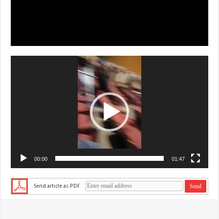
Video
prehrávač
00:00
01:47
Send article as PDF