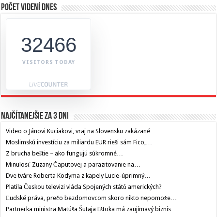
Počet videní dnes
32466
VISITORS TODAY
Najčítanejšie za 3 dni
Video o Jánovi Kuciakovi, vraj na Slovensku zakázané
Moslimskú investíciu za miliardu EUR rieši sám Fico,…
Z brucha beštie – ako fungujú súkromné…
Minulosť Zuzany Čaputovej a parazitovanie na…
Dve tváre Roberta Kodyma z kapely Lucie-úprimný…
Platila Českou televizi vláda Spojených států amerických?
Ľudské práva, prečo bezdomovcom skoro nikto nepomože…
Partnerka ministra Matúša Šutaja Eštoka má zaujímavý biznis