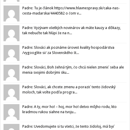
Padre: Tu je článok https://www.hlavnespravy.sk/caka-nas-
cesta-madarska/4440582 o čom v...
Padre: Vyzývam všetkých novinárov ak máte kauzy a dôkazy,
tak nebuďte tak hlúpi že na n...
Padre: Slováci ak poznáme úroveň kvality hospodárstva
/vygooglite si/ za Slovenského št...
Padre: Slováci, Boh žehná tým, čo chcú nielen zmeniť seba ale
menia svojimi dobrými sku...
Padre: Slováci, ak chcete zmenu a poraziť tento židovský
moloch, tak volte podľa progra...
Padre: A ty, mor ho! – hoj, mor ho! detvo môjho rodu, kto
kradmou rukou siahne na tvoju...
Padre: Uvedomujete si tu všetci, že tento židoloj, má byť