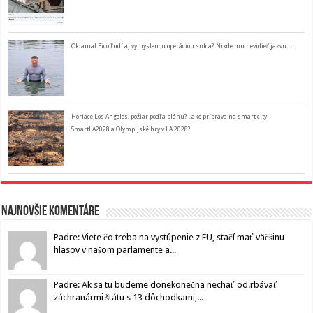
Oklamal Fico ľudí aj vymyslenou operáciou srdca? Nikde mu nevidieť jazvu…
Horiace Los Angeles, požiar podľa plánu? ..ako príprava na smart city
SmartLA2028 a Olympijské hry v LA 2028?
Najnovšie komentáre
Padre: Viete čo treba na vystúpenie z EU, stačí mať väčšinu
hlasov v našom parlamente a...
Padre: Ak sa tu budeme donekonečna nechať od.rbávať
záchranármi štátu s 13 dôchodkami,...