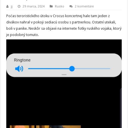
jj
29 marca, 2024
Rusko
2 komentáre
Počas teroristického útoku v Crocus koncertnej hale tam jeden z
divákov nahral v pokoji sediacú osobu s partnerkou. Ostatní utekali,
boli v panike. Neskôr sa objavii na internete fotky ruského vojaka, ktorý
je podobný tomuto.