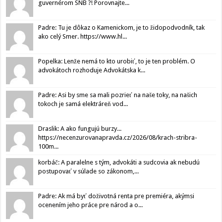
guvernérom SNB ?! Porovnajte...
Padre: Tu je dôkaz o Kamenickom, je to židopodvodník, tak
ako celý Smer. https://www.hl...
Popelka: Lenže nemá to kto urobiť, to je ten problém. O
advokátoch rozhoduje Advokátska k...
Padre: Asi by sme sa mali pozrieť na naše toky, na našich
tokoch je samá elektráreň vod...
Draslik: A ako fungujú burzy...
https://necenzurovanapravda.cz/2026/08/krach-stribra-
100m...
korbáč: A paralelne s tým, advokáti a sudcovia ak nebudú
postupovať v súlade so zákonom,...
Padre: Ak má byť doživotná renta pre premiéra, akýmsi
ocenením jeho práce pre národ a o...