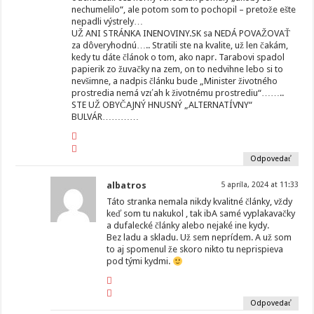
nechumelilo“, ale potom som to pochopil – pretože ešte
nepadli výstrely…
UŽ ANI STRÁNKA INENOVINY.SK sa NEDÁ POVAŽOVAŤ
za dôveryhodnú….. Stratili ste na kvalite, už len čakám,
kedy tu dáte článok o tom, ako napr. Tarabovi spadol
papierik zo žuvačky na zem, on to nedvihne lebo si to
nevšimne, a nadpis článku bude „Minister životného
prostredia nemá vzťah k životnému prostrediu“……..
STE UŽ OBYČAJNÝ HNUSNÝ „ALTERNATÍVNY“
BULVÁR…………
Odpovedať
albatros
5 apríla, 2024 at 11:33
Táto stranka nemala nikdy kvalitné články, vždy
keď som tu nakukol , tak ibA samé vyplakavačky
a dufalecké články alebo nejaké ine kydy.
Bez ladu a skladu. Už sem neprídem. A už som
to aj spomenul že skoro nikto tu neprispieva
pod tými kydmi.
Odpovedať