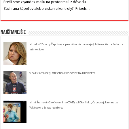
Prešli sme z yandex mailu na protonmail z dôvodu…
Záchrana kúpeľov alebo získanie kontroly? Príbeh…
Najčítanejšie
Minulosť Zuzany Čaputovej a parazitovanie na verejných financiách a ľudoch z
mimovládok
SLOVENSKÝ HOKEJ: MILIÓNOVÉ PODVODY NA ÚKOR DETÍ
Mimi Šramová – 2x očkovaná na COVID, volička Kisku, Čaputovej, kamarátka
Vašáryovej a Schwarzenberga