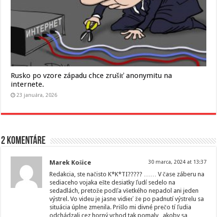
Rusko po vzore západu chce zrušiť anonymitu na
internete.
23 januára, 2026
2 komentáre
Marek Košice
30 marca, 2024 at 13:37
Redakcia, ste načisto K*K*TI????? …… V čase záberu na
sediaceho vojaka ešte desiatky ľudí sedelo na
sedadlách, pretože podľa všetkého nepadol ani jeden
výstrel. Vo videu je jasne vidieť že po padnutí výstrelu sa
situácia úplne zmenila. Prišlo mi divné prečo tí ľudia
odchádzali cez horný vchod tak pomaly „akoby sa