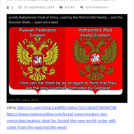
jj
24 septembra, 2024
Rusko
8 komentárov
zdroj:
https://x.com/OmarZaidMD/status/552128263766560768
https://www.riotimesonline.com/brazil-news/modern-day-
censorship/analysis-dont-be-fooled-the-new-world-order-will-
come-from-the-east-not-the-west/