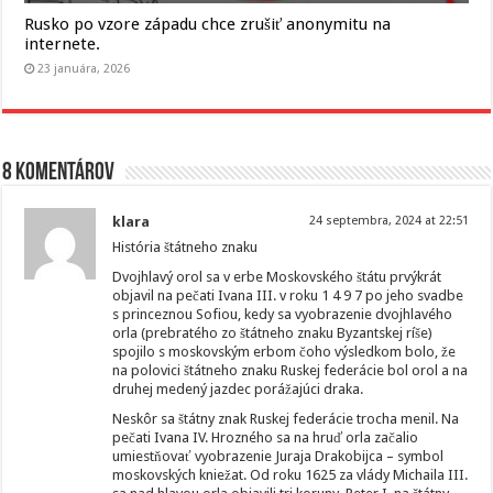
Rusko po vzore západu chce zrušiť anonymitu na
internete.
23 januára, 2026
8 komentárov
klara
24 septembra, 2024 at 22:51
História štátneho znaku
Dvojhlavý orol sa v erbe Moskovského štátu prvýkrát
objavil na pečati Ivana III. v roku 1 4 9 7 po jeho svadbe
s princeznou Sofiou, kedy sa vyobrazenie dvojhlavého
orla (prebratého zo štátneho znaku Byzantskej ríše)
spojilo s moskovským erbom čoho výsledkom bolo, že
na polovici štátneho znaku Ruskej federácie bol orol a na
druhej medený jazdec porážajúci draka.
Neskôr sa štátny znak Ruskej federácie trocha menil. Na
pečati Ivana IV. Hrozného sa na hruď orla začalio
umiestňovať vyobrazenie Juraja Drakobijca – symbol
moskovských kniežat. Od roku 1625 za vlády Michaila III.