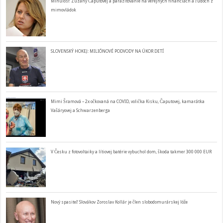
Minulosť Zuzany Čaputovej a parazitovanie na verejných financiách a ľudoch z
mimovládok
SLOVENSKÝ HOKEJ: MILIÓNOVÉ PODVODY NA ÚKOR DETÍ
Mimi Šramová – 2x očkovaná na COVID, volička Kisku, Čaputovej, kamarátka
Vašáryovej a Schwarzenberga
V Česku z fotovoltaiky a lítiovej batérie vybuchol dom, škoda takmer 300 000 EUR
Nový spasiteľ Slovákov Zoroslav Kollár je člen slobodomurárskej lóže