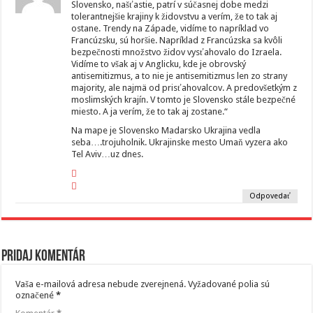
Slovensko, našťastie, patrí v súčasnej dobe medzi
tolerantnejšie krajiny k židovstvu a verím, že to tak aj
ostane. Trendy na Západe, vidíme to napríklad vo
Francúzsku, sú horšie. Napríklad z Francúzska sa kvôli
bezpečnosti množstvo židov vysťahovalo do Izraela.
Vidíme to však aj v Anglicku, kde je obrovský
antisemitizmus, a to nie je antisemitizmus len zo strany
majority, ale najmä od prisťahovalcov. A predovšetkým z
moslimských krajín. V tomto je Slovensko stále bezpečné
miesto. A ja verím, že to tak aj zostane.“
Na mape je Slovensko Madarsko Ukrajina vedla
seba….trojuholnik. Ukrajinske mesto Umaň vyzera ako
Tel Aviv…uz dnes.
Odpovedať
Pridaj komentár
Vaša e-mailová adresa nebude zverejnená.
Vyžadované polia sú
označené
*