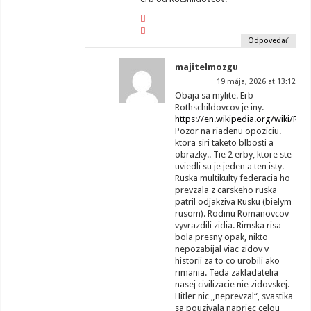
Odpovedať
majitelmozgu
19 mája, 2026 at 13:12
Obaja sa mylite. Erb
Rothschildovcov je iny.
https://en.wikipedia.org/wiki/Roth
Pozor na riadenu opoziciu.
ktora siri taketo blbosti a
obrazky.. Tie 2 erby, ktore ste
uviedli su je jeden a ten isty.
Ruska multikulty federacia ho
prevzala z carskeho ruska
patril odjakziva Rusku (bielym
rusom). Rodinu Romanovcov
vyvrazdili zidia. Rimska risa
bola presny opak, nikto
nepozabijal viac zidov v
historii za to co urobili ako
rimania. Teda zakladatelia
nasej civilizacie nie zidovskej.
Hitler nic „neprevzal“, svastika
sa pouzivala napriec celou