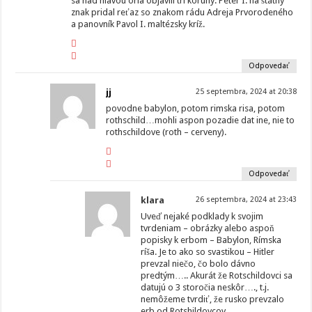
sa nad hlavou orla objavili tri koruny. Peter I. na štátny
znak pridal reťaz so znakom rádu Adreja Prvorodeného
a panovník Pavol I. maltézsky kríž.
Odpovedať
jj
25 septembra, 2024 at 20:38
povodne babylon, potom rimska risa, potom
rothschild…mohli aspon pozadie dat ine, nie to
rothschildove (roth – cerveny).
Odpovedať
klara
26 septembra, 2024 at 23:43
Uveď nejaké podklady k svojim
tvrdeniam – obrázky alebo aspoň
popisky k erbom – Babylon, Rímska
ríša. Je to ako so svastikou – Hitler
prevzal niečo, čo bolo dávno
predtým….. Akurát že Rotschildovci sa
datujú o 3 storočia neskôr…., t.j.
nemôžeme tvrdiť, že rusko prevzalo
erb od Rotshildovcov.