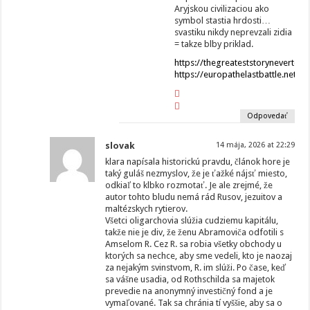
Aryjskou civilizaciou ako
symbol stastia hrdosti…
svastiku nikdy neprevzali zidia
= takze blby priklad.
https://thegreateststorynevertold.
https://europathelastbattle.net/
Odpovedať
slovak
14 mája, 2026 at 22:29
klara napísala historickú pravdu, článok hore je
taký guláš nezmyslov, že je ťažké nájsť miesto,
odkiaľ to klbko rozmotať. Je ale zrejmé, že
autor tohto bludu nemá rád Rusov, jezuitov a
maltézskych rytierov.
Všetci oligarchovia slúžia cudziemu kapitálu,
takže nie je div, že ženu Abramoviča odfotili s
Amselom R. Cez R. sa robia všetky obchody u
ktorých sa nechce, aby sme vedeli, kto je naozaj
za nejakým svinstvom, R. im slúži. Po čase, keď
sa vášne usadia, od Rothschilda sa majetok
prevedie na anonymný investičný fond a je
vymaľované. Tak sa chránia tí vyššie, aby sa o