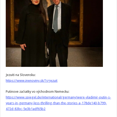
Jezuiti na Slovensku:
https://www.inenoviny.sk/?s=jezuit
Putinove začiatky vo východnom Nemecku:
https://www.spiegel.de/international/germany/were-vladimir-putin-s-
years-in-germany-less-thrilling-than-the-stories-a-178de140-b799-
472d-83bc-5e3b1adf65b2