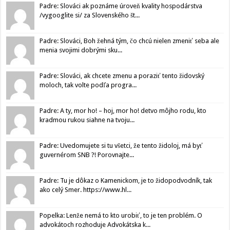
Padre: Slováci ak poznáme úroveň kvality hospodárstva
/vygooglite si/ za Slovenského št...
Padre: Slováci, Boh žehná tým, čo chcú nielen zmeniť seba ale
menia svojimi dobrými sku...
Padre: Slováci, ak chcete zmenu a poraziť tento židovský
moloch, tak volte podľa progra...
Padre: A ty, mor ho! – hoj, mor ho! detvo môjho rodu, kto
kradmou rukou siahne na tvoju...
Padre: Uvedomujete si tu všetci, že tento židoloj, má byť
guvernérom SNB ?! Porovnajte...
Padre: Tu je dôkaz o Kamenickom, je to židopodvodník, tak
ako celý Smer. https://www.hl...
Popelka: Lenže nemá to kto urobiť, to je ten problém. O
advokátoch rozhoduje Advokátska k...