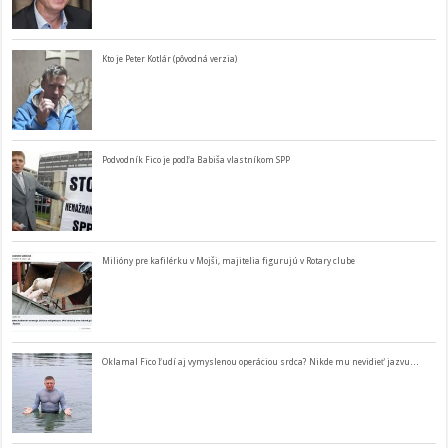
Kto je Peter Kotlár (pôvodná verzia)
Podvodník Fico je podľa Babiša vlastníkom SPP
Milióny pre kafilérku v Mojši, majitelia figurujú v Rotary clube
Oklamal Fico ľudí aj vymyslenou operáciou srdca? Nikde mu nevidieť jazvu…