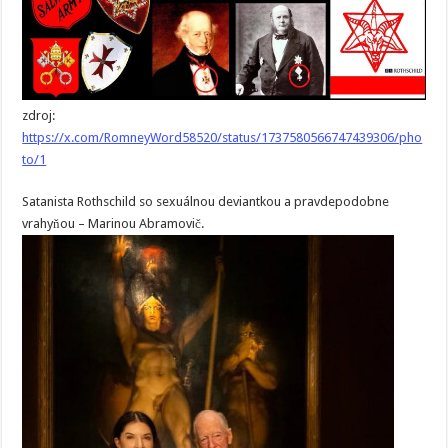
zdroj:
https://x.com/RomneyWord58520/status/1737580566747439306/pho
to/1
Satanista Rothschild so sexuálnou deviantkou a pravdepodobne
vrahyňou – Marinou Abramovič.