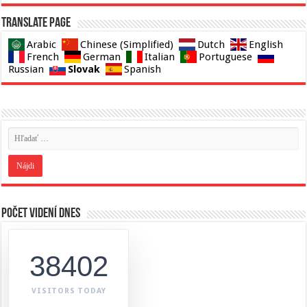
Translate page
Arabic
Chinese (Simplified)
Dutch
English
French
German
Italian
Portuguese
Slovak
Russian
Spanish
Počet videní dnes
38402
VISITORS TODAY