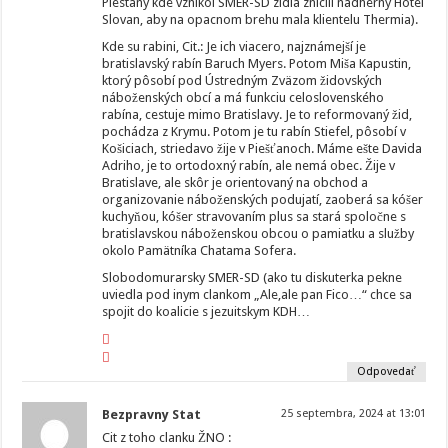
Piestany kde vznikol SMER-SD zidia znicili nadherny Hotel
Slovan, aby na opacnom brehu mala klientelu Thermia).
Kde su rabini, Cit.: Je ich viacero, najznámejší je
bratislavský rabín Baruch Myers. Potom Miša Kapustin,
ktorý pôsobí pod Ústredným Zväzom židovských
náboženských obcí a má funkciu celoslovenského
rabína, cestuje mimo Bratislavy. Je to reformovaný žid,
pochádza z Krymu. Potom je tu rabín Stiefel, pôsobí v
Košiciach, striedavo žije v Piešťanoch. Máme ešte Davida
Adriho, je to ortodoxný rabín, ale nemá obec. Žije v
Bratislave, ale skôr je orientovaný na obchod a
organizovanie náboženských podujatí, zaoberá sa kóšer
kuchyňou, kóšer stravovaním plus sa stará spoločne s
bratislavskou náboženskou obcou o pamiatku a služby
okolo Pamätníka Chatama Sofera.
Slobodomurarsky SMER-SD (ako tu diskuterka pekne
uviedla pod inym clankom „Ale,ale pan Fico…“ chce sa
spojit do koalicie s jezuitskym KDH…
Odpovedať
Bezpravny Stat
25 septembra, 2024 at 13:01
Cit z toho clanku ŽNO :