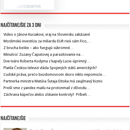
Najčítanejšie za 3 dni
Video o Jánovi Kuciakovi, vraj na Slovensku zakázané
Moslimskú investíciu za miliardu EUR rieši sám Fico,…
Z brucha beštie – ako fungujú súkromné…
Minulosť Zuzany Čaputovej a parazitovanie na…
Dve tváre Roberta Kodyma z kapely Lucie-úprimný…
Platila Českou televizi vláda Spojených států amerických?
Ľudské práva, prečo bezdomovcom skoro nikto nepomože…
Partnerka ministra Matúša Šutaja Eštoka má zaujímavý biznis
Prešli sme z yandex mailu na protonmail z dôvodu…
Záchrana kúpeľov alebo získanie kontroly? Príbeh…
Najčítanejšie