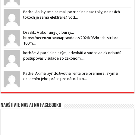
Padre: Asi by sme sa mali pozrieť na naše toky, na našich
tokoch je samá elektráreň vod...
Draslik: A ako fungujú burzy...
https://necenzurovanapravda.cz/2026/08/krach-stribra-
100m...
korbáč: A paralelne s tým, advokáti a sudcovia ak nebudú
postupovať v súlade so zákonom,...
Padre: Ak má byť doživotná renta pre premiéra, akýmsi
ocenením jeho práce pre národ a o...
Navštívte nás aj na Facebooku