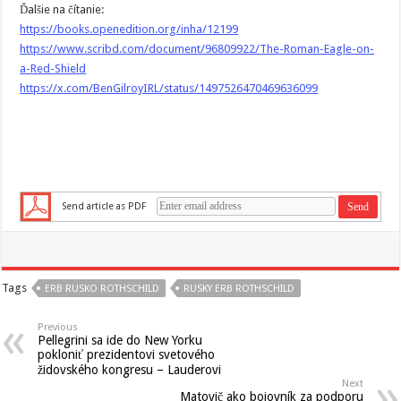
Ďalšie na čítanie:
https://books.openedition.org/inha/12199
https://www.scribd.com/document/96809922/The-Roman-Eagle-on-
a-Red-Shield
https://x.com/BenGilroyIRL/status/1497526470469636099
Send article as PDF
Tags
ERB RUSKO ROTHSCHILD
RUSKY ERB ROTHSCHILD
Previous
Pellegrini sa ide do New Yorku
pokloniť prezidentovi svetového
židovského kongresu – Lauderovi
Next
Matovič ako bojovník za podporu