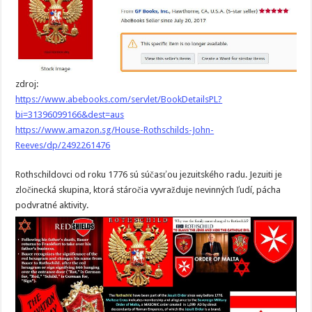
zdroj:
https://www.abebooks.com/servlet/BookDetailsPL?
bi=31396099166&dest=aus
https://www.amazon.sg/House-Rothschilds-John-
Reeves/dp/2492261476
Rothschildovci od roku 1776 sú súčasťou jezuitského radu. Jezuiti je
zločinecká skupina, ktorá stáročia vyvražduje nevinných ľudí, pácha
podvratné aktivity.