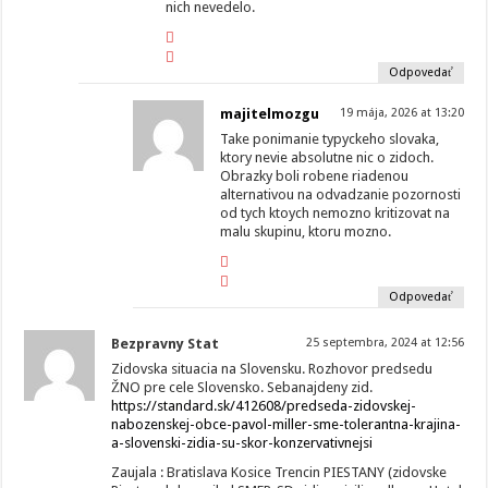
nich nevedelo.
Odpovedať
majitelmozgu
19 mája, 2026 at 13:20
Take ponimanie typyckeho slovaka,
ktory nevie absolutne nic o zidoch.
Obrazky boli robene riadenou
alternativou na odvadzanie pozornosti
od tych ktoych nemozno kritizovat na
malu skupinu, ktoru mozno.
Odpovedať
Bezpravny Stat
25 septembra, 2024 at 12:56
Zidovska situacia na Slovensku. Rozhovor predsedu
ŽNO pre cele Slovensko. Sebanajdeny zid.
https://standard.sk/412608/predseda-zidovskej-
nabozenskej-obce-pavol-miller-sme-tolerantna-krajina-
a-slovenski-zidia-su-skor-konzervativnejsi
Zaujala : Bratislava Kosice Trencin PIESTANY (zidovske