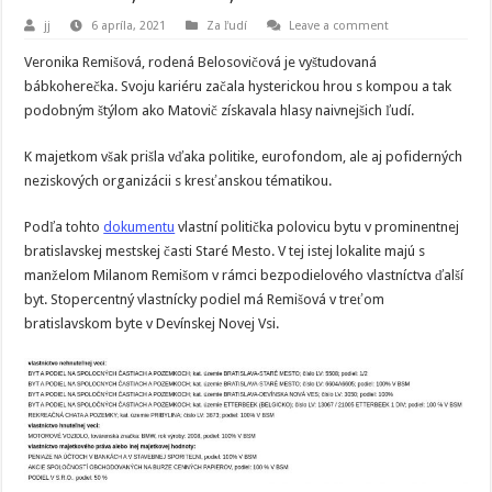
jj
6 apríla, 2021
Za ľudí
Leave a comment
Veronika Remišová, rodená Belosovičová je vyštudovaná
bábkoherečka. Svoju kariéru začala hysterickou hrou s kompou a tak
podobným štýlom ako Matovič získavala hlasy naivnejšich ľudí.
K majetkom však prišla vďaka politike, eurofondom, ale aj pofiderných
neziskových organizácii s kresťanskou tématikou.
Podľa tohto
dokumentu
vlastní politička polovicu bytu v prominentnej
bratislavskej mestskej časti Staré Mesto. V tej istej lokalite majú s
manželom Milanom Remišom v rámci bezpodielového vlastníctva ďalší
byt. Stopercentný vlastnícky podiel má Remišová v treťom
bratislavskom byte v Devínskej Novej Vsi.