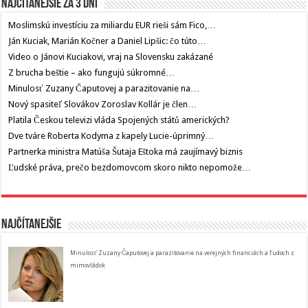
Najčítanejšie za 3 dni
Moslimskú investíciu za miliardu EUR rieši sám Fico,…
Ján Kuciak, Marián Kočner a Daniel Lipšic: čo túto…
Video o Jánovi Kuciakovi, vraj na Slovensku zakázané
Z brucha beštie – ako fungujú súkromné…
Minulosť Zuzany Čaputovej a parazitovanie na…
Nový spasiteľ Slovákov Zoroslav Kollár je člen…
Platila Českou televizi vláda Spojených států amerických?
Dve tváre Roberta Kodyma z kapely Lucie-úprimný…
Partnerka ministra Matúša Šutaja Eštoka má zaujímavý biznis
Ľudské práva, prečo bezdomovcom skoro nikto nepomože…
Najčítanejšie
Minulosť Zuzany Čaputovej a parazitovanie na verejných financiách a ľudoch z
mimovládok