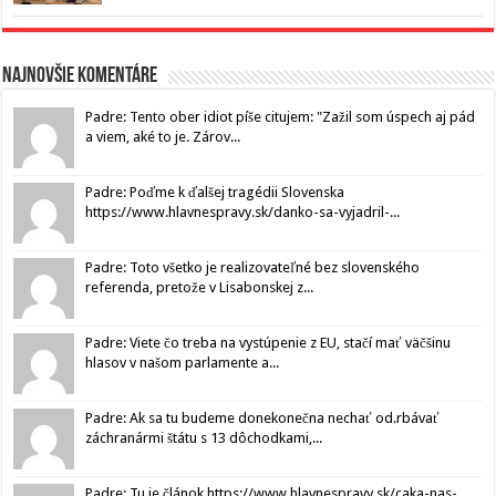
Najnovšie komentáre
Padre: Tento ober idiot píše citujem: "Zažil som úspech aj pád
a viem, aké to je. Zárov...
Padre: Poďme k ďalšej tragédii Slovenska
https://www.hlavnespravy.sk/danko-sa-vyjadril-...
Padre: Toto všetko je realizovateľné bez slovenského
referenda, pretože v Lisabonskej z...
Padre: Viete čo treba na vystúpenie z EU, stačí mať väčšinu
hlasov v našom parlamente a...
Padre: Ak sa tu budeme donekonečna nechať od.rbávať
záchranármi štátu s 13 dôchodkami,...
Padre: Tu je článok https://www.hlavnespravy.sk/caka-nas-