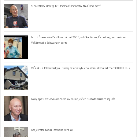
SLOVENSKÝ HOKEJ: MILIÓNOVÉ PODVODY NA ÚKOR DETÍ
Mimi Šramová – 2x očkovaná na COVID, volička Kisku, Čaputovej, kamarátka
Vašáryovej a Schwarzenberga
V Česku z fotovoltaiky a lítiovej batérie vybuchol dom, škoda takmer 300 000 EUR
Nový spasiteľ Slovákov Zoroslav Kollár je člen slobodomurárskej lóže
Kto je Peter Kotlár (pôvodná verzia)