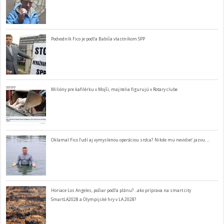
Podvodník Fico je podľa Babiša vlastníkom SPP
Milióny pre kafilérku v Mojši, majitelia figurujú v Rotary clube
Oklamal Fico ľudí aj vymyslenou operáciou srdca? Nikde mu nevidieť jazvu…
Horiace Los Angeles, požiar podľa plánu? ..ako príprava na smart city
SmartLA2028 a Olympijské hry v LA 2028?