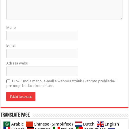
Meno
E-mail
Adresa webu
Uložiť moje meno, e-mail a webovú stránku v tomto prehliadači
pre moje budúce komentáre.
Translate page
Arabic
Chinese (Simplified)
Dutch
English