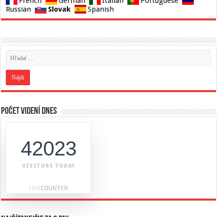
French
German
Italian
Portuguese
Slovak
Russian
Spanish
Počet videní dnes
42023
VISITORS TODAY