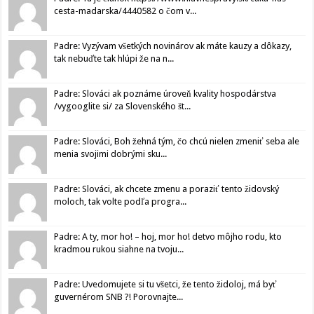
cesta-madarska/4440582 o čom v...
Padre: Vyzývam všetkých novinárov ak máte kauzy a dôkazy,
tak nebuďte tak hlúpi že na n...
Padre: Slováci ak poznáme úroveň kvality hospodárstva
/vygooglite si/ za Slovenského št...
Padre: Slováci, Boh žehná tým, čo chcú nielen zmeniť seba ale
menia svojimi dobrými sku...
Padre: Slováci, ak chcete zmenu a poraziť tento židovský
moloch, tak volte podľa progra...
Padre: A ty, mor ho! – hoj, mor ho! detvo môjho rodu, kto
kradmou rukou siahne na tvoju...
Padre: Uvedomujete si tu všetci, že tento židoloj, má byť
guvernérom SNB ?! Porovnajte...