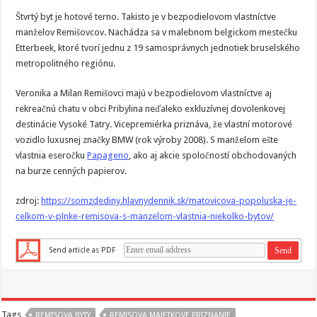
Štvrtý byt je hotové terno. Takisto je v bezpodielovom vlastníctve
manželov Remišovcov. Nachádza sa v malebnom belgickom mestečku
Etterbeek, ktoré tvorí jednu z 19 samosprávnych jednotiek bruselského
metropolitného regiónu.
Veronika a Milan Remišovci majú v bezpodielovom vlastníctve aj
rekreačnú chatu v obci Pribylina neďaleko exkluzívnej dovolenkovej
destinácie Vysoké Tatry. Vicepremiérka priznáva, že vlastní motorové
vozidlo luxusnej značky BMW (rok výroby 2008). S manželom ešte
vlastnia eseročku
Papageno
, ako aj akcie spoločností obchodovaných
na burze cenných papierov.
zdroj:
https://somzdediny.hlavnydennik.sk/matovicova-popoluska-je-
celkom-v-plnke-remisova-s-manzelom-vlastnia-niekolko-bytov/
Send article as PDF
Tags
REMISOVA BYTY
REMISOVA MAJETKOVE PRIZNANIE