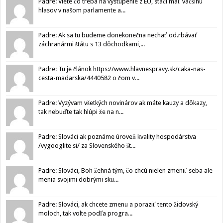
Padre: Viete čo treba na vystúpenie z EU, stačí mať väčšinu
hlasov v našom parlamente a...
Padre: Ak sa tu budeme donekonečna nechať od.rbávať
záchranármi štátu s 13 dôchodkami,...
Padre: Tu je článok https://www.hlavnespravy.sk/caka-nas-
cesta-madarska/4440582 o čom v...
Padre: Vyzývam všetkých novinárov ak máte kauzy a dôkazy,
tak nebuďte tak hlúpi že na n...
Padre: Slováci ak poznáme úroveň kvality hospodárstva
/vygooglite si/ za Slovenského št...
Padre: Slováci, Boh žehná tým, čo chcú nielen zmeniť seba ale
menia svojimi dobrými sku...
Padre: Slováci, ak chcete zmenu a poraziť tento židovský
moloch, tak volte podľa progra...