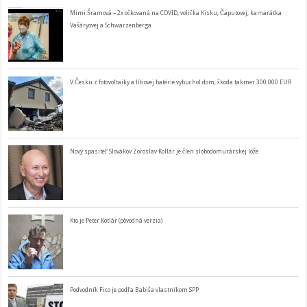
Mimi Šramová – 2x očkovaná na COVID, volička Kisku, Čaputovej, kamarátka
Vašáryovej a Schwarzenberga
V Česku z fotovoltaiky a lítiovej batérie vybuchol dom, škoda takmer 300 000 EUR
Nový spasiteľ Slovákov Zoroslav Kollár je člen slobodomurárskej lóže
Kto je Peter Kotlár (pôvodná verzia)
Podvodník Fico je podľa Babiša vlastníkom SPP