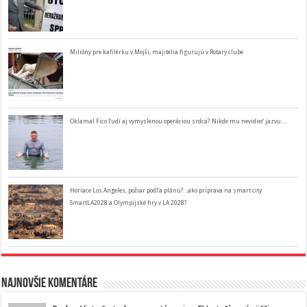
Milióny pre kafilérku v Mojši, majitelia figurujú v Rotary clube
Oklamal Fico ľudí aj vymyslenou operáciou srdca? Nikde mu nevidieť jazvu…
Horiace Los Angeles, požiar podľa plánu? ..ako príprava na smart city
SmartLA2028 a Olympijské hry v LA 2028?
Najnovšie komentáre