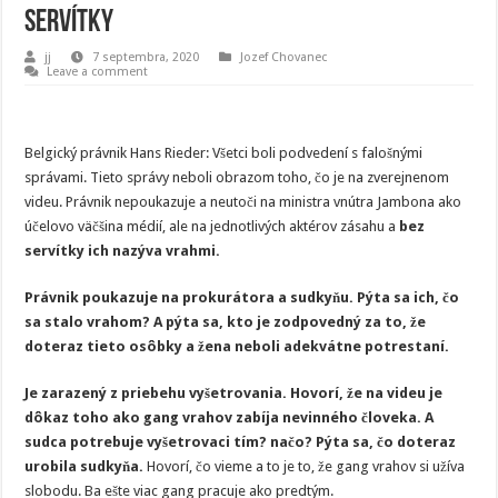
servítky
jj
7 septembra, 2020
Jozef Chovanec
Leave a comment
Belgický právnik Hans Rieder: Všetci boli podvedení s falošnými
správami. Tieto správy neboli obrazom toho, čo je na zverejnenom
videu. Právnik nepoukazuje a neutoči na ministra vnútra Jambona ako
účelovo väčšina médií, ale na jednotlivých aktérov zásahu a
bez
servítky ich nazýva vrahmi.
Právnik poukazuje na prokurátora a sudkyňu. Pýta sa ich, čo
sa stalo vrahom? A pýta sa, kto je zodpovedný za to, že
doteraz tieto osôbky a žena neboli adekvátne potrestaní.
Je zarazený z priebehu vyšetrovania. Hovorí, že na videu je
dôkaz toho ako gang vrahov zabíja nevinného človeka. A
sudca potrebuje vyšetrovaci tím? načo? Pýta sa, čo doteraz
urobila sudkyňa.
Hovorí, čo vieme a to je to, že gang vrahov si užíva
slobodu. Ba ešte viac gang pracuje ako predtým.