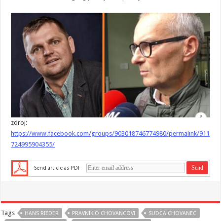
zdroj:
https://www.facebook.com/groups/903018746774980/permalink/911
724995904355/
Send article as PDF
Tags
HANS RIEDER
PRAVNIK O CHOVANCOVI
SUDCA CHOVANEC