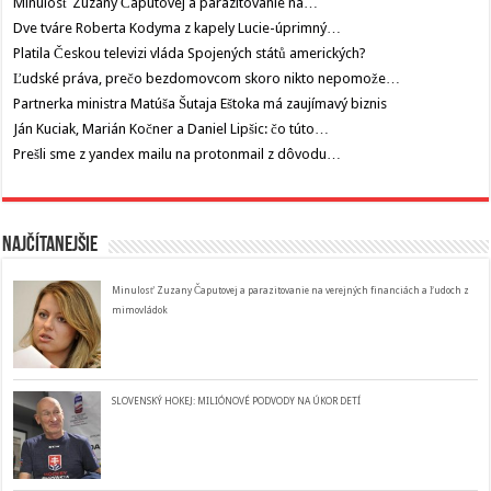
Minulosť Zuzany Čaputovej a parazitovanie na…
Dve tváre Roberta Kodyma z kapely Lucie-úprimný…
Platila Českou televizi vláda Spojených států amerických?
Ľudské práva, prečo bezdomovcom skoro nikto nepomože…
Partnerka ministra Matúša Šutaja Eštoka má zaujímavý biznis
Ján Kuciak, Marián Kočner a Daniel Lipšic: čo túto…
Prešli sme z yandex mailu na protonmail z dôvodu…
Najčítanejšie
Minulosť Zuzany Čaputovej a parazitovanie na verejných financiách a ľudoch z
mimovládok
SLOVENSKÝ HOKEJ: MILIÓNOVÉ PODVODY NA ÚKOR DETÍ