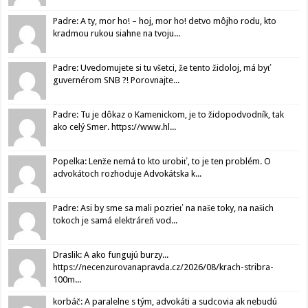
Padre: A ty, mor ho! – hoj, mor ho! detvo môjho rodu, kto
kradmou rukou siahne na tvoju...
Padre: Uvedomujete si tu všetci, že tento židoloj, má byť
guvernérom SNB ?! Porovnajte...
Padre: Tu je dôkaz o Kamenickom, je to židopodvodník, tak
ako celý Smer. https://www.hl...
Popelka: Lenže nemá to kto urobiť, to je ten problém. O
advokátoch rozhoduje Advokátska k...
Padre: Asi by sme sa mali pozrieť na naše toky, na našich
tokoch je samá elektráreň vod...
Draslik: A ako fungujú burzy...
https://necenzurovanapravda.cz/2026/08/krach-stribra-
100m...
korbáč: A paralelne s tým, advokáti a sudcovia ak nebudú