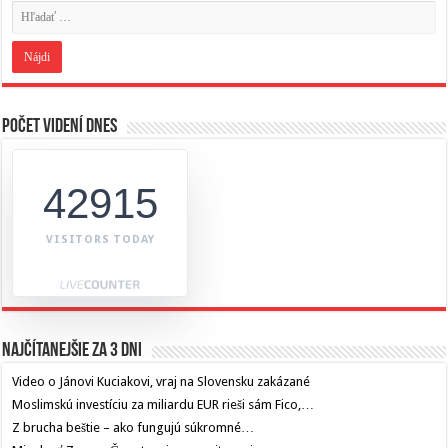
Počet videní dnes
42915
VISITORS TODAY
Najčítanejšie za 3 dni
Video o Jánovi Kuciakovi, vraj na Slovensku zakázané
Moslimskú investíciu za miliardu EUR rieši sám Fico,…
Z brucha beštie – ako fungujú súkromné…