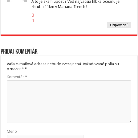
A to je aka hlupost ? Ved najvacsia hlbka oceanu je
zhruba 11km v Mariana Trench !
Odpovedať
Pridaj komentár
Vaša e-mailová adresa nebude zverejnená.
Vyžadované polia sú
označené
*
Komentár
*
Meno