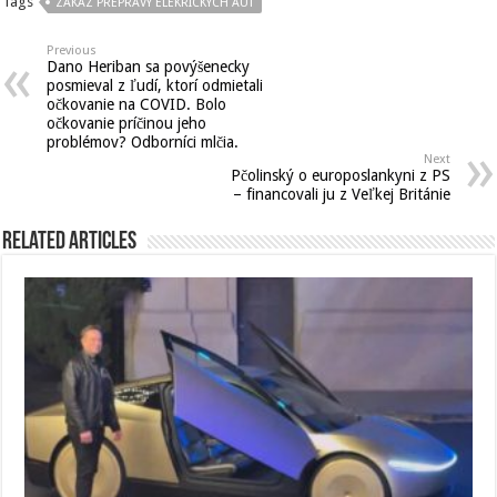
Tags
ZAKAZ PREPRAVY ELEKRICKYCH AUT
Previous
Dano Heriban sa povýšenecky
posmieval z ľudí, ktorí odmietali
očkovanie na COVID. Bolo
očkovanie príčinou jeho
problémov? Odborníci mlčia.
Next
Pčolinský o europoslankyni z PS
– financovali ju z Veľkej Británie
Related Articles