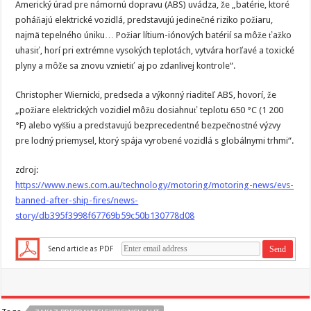
Americký úrad pre námornú dopravu (ABS) uvádza, že „batérie, ktoré
poháňajú elektrické vozidlá, predstavujú jedinečné riziko požiaru,
najmä tepelného úniku… Požiar lítium-iónových batérií sa môže ťažko
uhasiť, horí pri extrémne vysokých teplotách, vytvára horľavé a toxické
plyny a môže sa znovu vznietiť aj po zdanlivej kontrole“.
Christopher Wiernicki, predseda a výkonný riaditeľ ABS, hovorí, že
„požiare elektrických vozidiel môžu dosiahnuť teplotu 650 °C (1 200
°F) alebo vyššiu a predstavujú bezprecedentné bezpečnostné výzvy
pre lodný priemysel, ktorý spája vyrobené vozidlá s globálnymi trhmi“.
zdroj:
https://www.news.com.au/technology/motoring/motoring-news/evs-
banned-after-ship-fires/news-
story/db395f3998f67769b59c50b130778d08
Send article as PDF