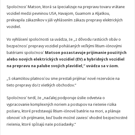
Spoločnosť Matson, ktorá sa špecializuje na prepravu tovaru vrátane
vozidiel medzi pevninou USA, Havajom, Guamom a Aljaškou,
prekvapila zákazníkov v júli vyhlásením zákazu prepravy elektrických
vozidiel.
Vo vyhlásení spoločnosti sa uvádza, že „z dôvodu rastúcich obáv o
bezpečnosť prepravy vozidiel poháňaných veľkými lítium-iónovými
batériami spoločnosť
Matson pozastavuje prijímanie použitých
alebo nových elektrických vozidiel (EV) a hybridných vozidiel
na prepravu na palube svojich plavidiel,“ uvádza sa v ňom.
„S okamžitou platnosťou sme prestali prijímať nové rezervácie na
tieto prepravy do/z všetkých obchodov.“
Spoločnosť tvrdí, že „naďalej podporuje úsilie odvetvia o
vypracovanie komplexných noriem a postupov na riešenie rizika
požiaru, ktoré predstavujú lítium-iónové batérie na mori, a plánuje
obnoviť ich prijímanie, keď bude možné zaviesť vhodné bezpečnostné
riešenia, ktoré spĺňajú naše požiadavky.“