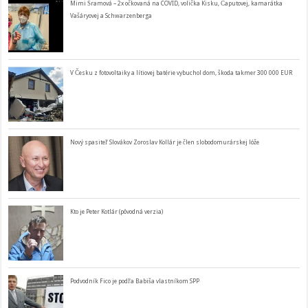
Mimi Šramová – 2x očkovaná na COVID, volička Kisku, Čaputovej, kamarátka
Vašáryovej a Schwarzenberga
V Česku z fotovoltaiky a lítiovej batérie vybuchol dom, škoda takmer 300 000 EUR
Nový spasiteľ Slovákov Zoroslav Kollár je člen slobodomurárskej lóže
Kto je Peter Kotlár (pôvodná verzia)
Podvodník Fico je podľa Babiša vlastníkom SPP