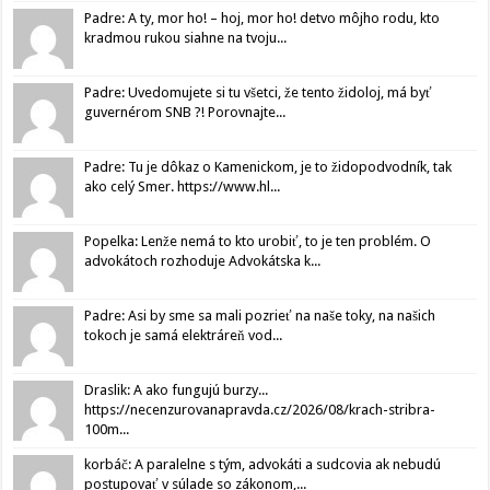
Padre: A ty, mor ho! – hoj, mor ho! detvo môjho rodu, kto
kradmou rukou siahne na tvoju...
Padre: Uvedomujete si tu všetci, že tento židoloj, má byť
guvernérom SNB ?! Porovnajte...
Padre: Tu je dôkaz o Kamenickom, je to židopodvodník, tak
ako celý Smer. https://www.hl...
Popelka: Lenže nemá to kto urobiť, to je ten problém. O
advokátoch rozhoduje Advokátska k...
Padre: Asi by sme sa mali pozrieť na naše toky, na našich
tokoch je samá elektráreň vod...
Draslik: A ako fungujú burzy...
https://necenzurovanapravda.cz/2026/08/krach-stribra-
100m...
korbáč: A paralelne s tým, advokáti a sudcovia ak nebudú
postupovať v súlade so zákonom,...