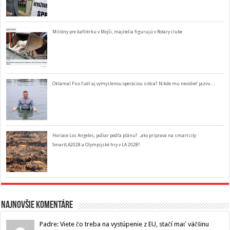
Milióny pre kafilérku v Mojši, majitelia figurujú v Rotary clube
Oklamal Fico ľudí aj vymyslenou operáciou srdca? Nikde mu nevidieť jazvu…
Horiace Los Angeles, požiar podľa plánu? ..ako príprava na smart city
SmartLA2028 a Olympijské hry v LA 2028?
Najnovšie komentáre
Padre: Viete čo treba na vystúpenie z EU, stačí mať väčšinu