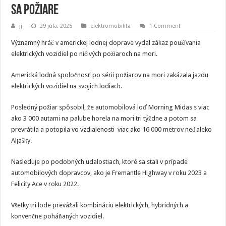
sa požiare
jj
29 júla, 2025
elektromobilita
1 Comment
Významný hráč v americkej lodnej doprave vydal zákaz používania
elektrických vozidiel po ničivých požiaroch na mori.
Americká lodná spoločnosť po sérii požiarov na mori zakázala jazdu
elektrických vozidiel na svojich lodiach.
Posledný požiar spôsobil, že automobilová loď Morning Midas s viac
ako 3 000 autami na palube horela na mori tri týždne a potom sa
prevrátila a potopila vo vzdialenosti viac ako 16 000 metrov neďaleko
Aljašky.
Nasleduje po podobných udalostiach, ktoré sa stali v prípade
automobilových dopravcov, ako je Fremantle Highway v roku 2023 a
Felicity Ace v roku 2022.
Všetky tri lode prevážali kombináciu elektrických, hybridných a
konvenčne poháňaných vozidiel.