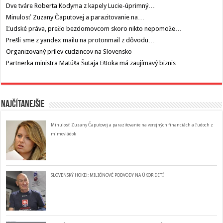
Dve tváre Roberta Kodyma z kapely Lucie-úprimný…
Minulosť Zuzany Čaputovej a parazitovanie na…
Ľudské práva, prečo bezdomovcom skoro nikto nepomože…
Prešli sme z yandex mailu na protonmail z dôvodu…
Organizovaný prílev cudzincov na Slovensko
Partnerka ministra Matúša Šutaja Eštoka má zaujímavý biznis
Najčítanejšie
Minulosť Zuzany Čaputovej a parazitovanie na verejných financiách a ľudoch z
mimovládok
SLOVENSKÝ HOKEJ: MILIÓNOVÉ PODVODY NA ÚKOR DETÍ