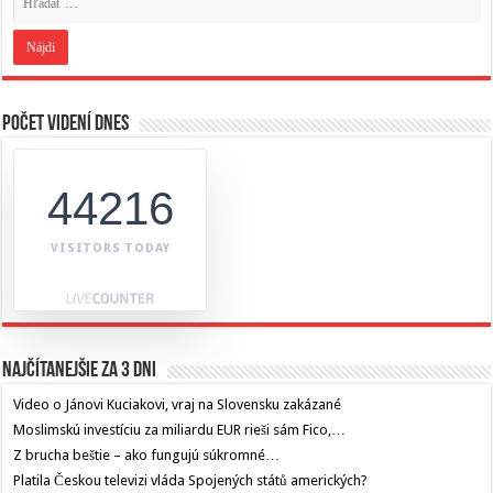
Počet videní dnes
44216
VISITORS TODAY
Najčítanejšie za 3 dni
Video o Jánovi Kuciakovi, vraj na Slovensku zakázané
Moslimskú investíciu za miliardu EUR rieši sám Fico,…
Z brucha beštie – ako fungujú súkromné…
Platila Českou televizi vláda Spojených států amerických?