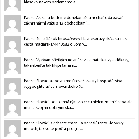
hlasov v našom parlamente a...
Padre: Ak sa tu budeme donekonečna nechať od.rbávať
záchranármi štátu s 13 dôchodkami,...
Padre: Tu je článok https://www.hlavnespravy.sk/caka-nas-
cesta-madarska/4440582 o čom v...
Padre: Vyzývam všetkých novinárov ak máte kauzy a dôkazy,
tak nebuďte tak hlúpi že na n...
Padre: Slováci ak poznáme úroveň kvality hospodárstva
/vygooglite si/ za Slovenského št...
Padre: Slováci, Boh žehná tým, čo chcú nielen zmeniť seba ale
menia svojimi dobrými sku...
Padre: Slováci, ak chcete zmenu a poraziť tento židovský
moloch, tak volte podľa progra...