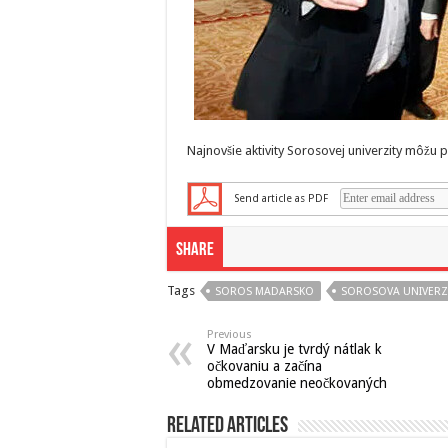
Najnovšie aktivity Sorosovej univerzity môžu
Send article as PDF
Share
Tags
SOROS MADARSKO
SOROSOVA UNIVERZ
Previous
V Maďarsku je tvrdý nátlak k
očkovaniu a začína
obmedzovanie neočkovaných
Related Articles