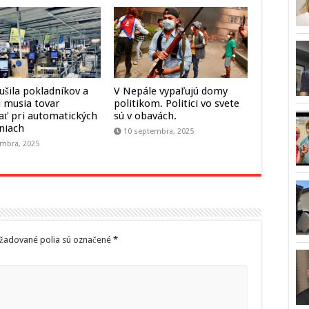
ušila pokladníkov a
V Nepále vypaľujú domy
i musia tovar
politikom. Politici vo svete
ať pri automatických
sú v obavách.
niach
10 septembra, 2025
mbra, 2025
žadované polia sú označené
*