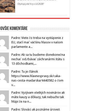
Olympijské hry v LA 2028?
novšie komentáre
Padre: Viete čo treba na vystúpenie z
EU, stačí mať väčšinu hlasov v našom
parlamente a...
Padre: Ak sa tu budeme donekonečna
nechať od.rbávať záchranármi štátu s
13 dôchodkami,...
Padre: Tu je článok
https://www.hlavnespravy.sk/caka-
nas-cesta-madarska/4440582 o čom
v...
Padre: Vyzývam všetkých novinárov ak
máte kauzy a dôkazy, tak nebuďte tak
hlúpi že na n...
Padre: Slováci ak poznáme úroveň