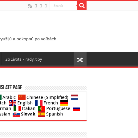
 využijú a odkopnú po voľbách.
Zo života – rady, tipy
slate page
Arabic
Chinese (Simplified)
tch
English
French
rman
Italian
Portuguese
Slovak
ssian
Spanish