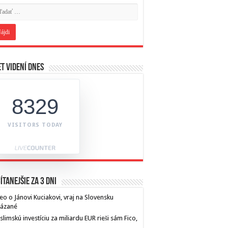
t videní dnes
8329
VISITORS TODAY
ítanejšie za 3 dni
eo o Jánovi Kuciakovi, vraj na Slovensku
kázané
limskú investíciu za miliardu EUR rieši sám Fico,