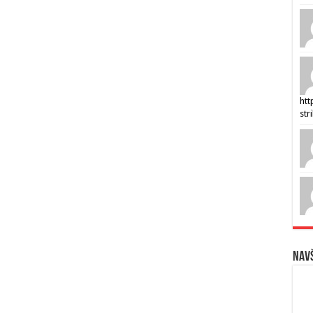
htt
str
Navš