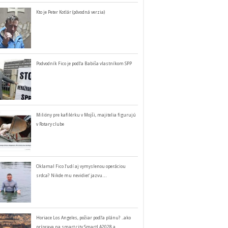
Kto je Peter Kotlár (pôvodná verzia)
Podvodník Fico je podľa Babiša vlastníkom SPP
Milióny pre kafilérku v Mojši, majitelia figurujú
v Rotary clube
Oklamal Fico ľudí aj vymyslenou operáciou
srdca? Nikde mu nevidieť jazvu…
Horiace Los Angeles, požiar podľa plánu? ..ako
príprava na smart city SmartLA2028 a