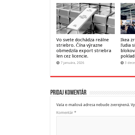
Vo svete dochádza reálne
Ikea zr
striebro. Čína výrazne
ľudia s
obmedzila export striebra
blokov
len cez licencie.
poklad
7 januára, 2026
3 dece
Pridaj komentár
Vaša e-mailová adresa nebude zverejnená.
Vy
Komentár
*