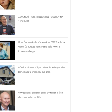
SLOVENSKÝ HOKEJ: MILIÓNOVÉ PODVODY NA
ÚKOR DETÍ
Mimi Šramová – 2x očkovaná na COVID, volička
Kisku, Čaputovej, kamarátka Vašáryovej a
Schwarzenberga
V Česku z fotovoltaiky a lítiovej batérie vybuchol
dom, škoda takmer 300 000 EUR
Nový spasiteľ Slovákov Zoroslav Kollár je člen
slobodomurárskej lóže