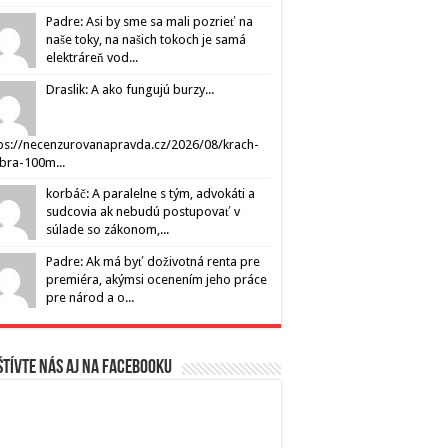
Padre: Asi by sme sa mali pozrieť na
naše toky, na našich tokoch je samá
elektráreň vod...
Draslik: A ako fungujú burzy...
ps://necenzurovanapravda.cz/2026/08/krach-
ibra-100m...
korbáč: A paralelne s tým, advokáti a
sudcovia ak nebudú postupovať v
súlade so zákonom,...
Padre: Ak má byť doživotná renta pre
premiéra, akýmsi ocenením jeho práce
pre národ a o...
tívte nás aj na Facebooku