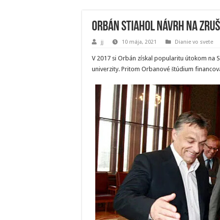
Orbán stiahol návrh na zruš
jj
10 mája, 2021
Dianie vo svete
V 2017 si Orbán získal popularitu útokom na S
univerzity. Pritom Orbanové štúdium financov