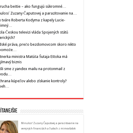
rucha beštie – ako fungujú súkromné…
ulosť Zuzany Čaputovej a parazitovanie na…
 tváre Roberta Kodyma z kapely Lucie-
rimný…
tila Českou televizi vláda Spojených států
erických?
dské práva, prečo bezdomovcom skoro nikto
pomože…
tnerka ministra Matúša Šutaja Eštoka má
jímavý biznis
šli sme z yandex mailu na protonmail z
vodu…
hrana kúpeľov alebo získanie kontroly?
íbeh…
ítanejšie
Minulosť Zuzany Čaputovej a parazitovanie na
verejných financiách a ľudoch z mimovládok