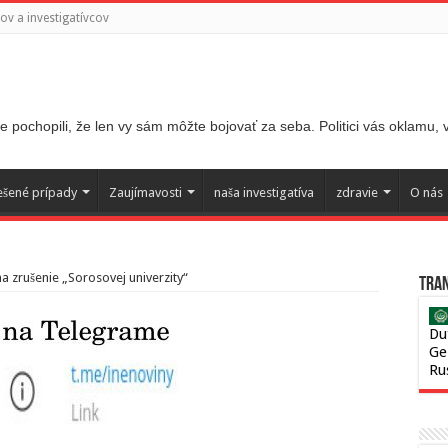
v a investigatívcov
 pochopili, že len vy sám môžte bojovať za seba. Politici vás oklamu,
ešené prípady
Zaujímavosti
naša investigatíva
zdravie
O nás
a zrušenie „Sorosovej univerzity“
Tran
Du
Ge
Ru