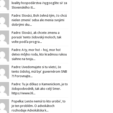
kvality hospodárstva /vygooglite si/ za
Slovenského št...
Padre: Slováci, Boh žehná tým, čo chcú
nielen zmeniť seba ale menia svojimi
dobrými sku...
Padre: Slováci, ak chcete zmenu a
poraziť tento židovský moloch, tak
volte podľa progra...
Padre: A ty, mor ho! – hoj, mor ho!
detvo môjho rodu, kto kradmou rukou
siahne na tvoju...
Padre: Uvedomujete si tu všetci, že
tento židoloj, má byť guvernérom SNB
?! Porovnajte...
Padre: Tu je dôkaz o Kamenickom, je to
židopodvodník, tak ako celý Smer.
https://www.hl...
Popelka: Lenže nemá to kto urobiť, to
je ten problém. O advokátoch
rozhoduje Advokátska k...