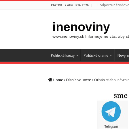
Podporte národovco
PIATOK , 7 AUGUSTA 2026
inenoviny
www.inenoviny.sk Informujeme vás, aby ste
Politické kauzy
Politické dianie
Nevyri
Home
/
Dianie vo svete
/
Orbán stiahol návrh n