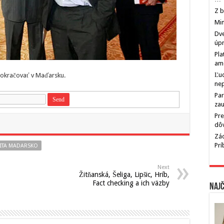
Z b
Min
Dve
úp
Pla
am
Ľu
 pokračovať v Maďarsku.
ne
Par
zau
Pre
dô
Zác
Pr
ITA MADARSKO
Next
Žitňanská, Šeliga, Lipšic, Hríb,
Fact checking a ich väzby
Najč