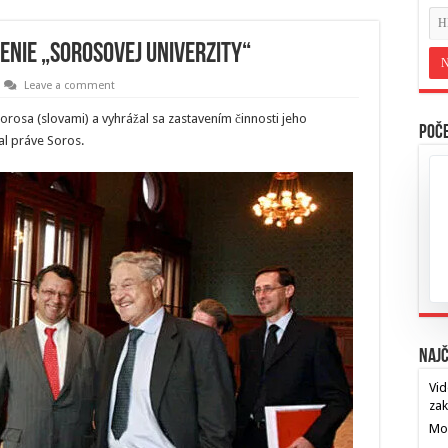
enie „Sorosovej univerzity“
Leave a comment
orosa (slovami) a vyhrážal sa zastavením činnosti jeho
Poče
al práve Soros.
Najč
Vid
za
Mos
…