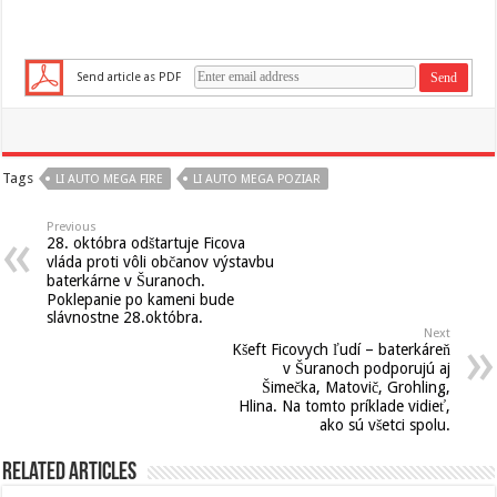
Send article as PDF
Tags
LI AUTO MEGA FIRE
LI AUTO MEGA POZIAR
Previous
28. októbra odštartuje Ficova
vláda proti vôli občanov výstavbu
baterkárne v Šuranoch.
Poklepanie po kameni bude
slávnostne 28.októbra.
Next
Kšeft Ficovych ľudí – baterkáreň
v Šuranoch podporujú aj
Šimečka, Matovič, Grohling,
Hlina. Na tomto príklade vidieť,
ako sú všetci spolu.
Related Articles