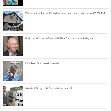
V Česku z fotovoltaiky a lítiovej batérie vybuchol dom, škoda takmer 300 000 EUR
Nový spasiteľ Slovákov Zoroslav Kollár je člen slobodomurárskej lóže
Kto je Peter Kotlár (pôvodná verzia)
Podvodník Fico je podľa Babiša vlastníkom SPP