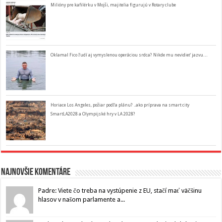
Milióny pre kafilérku v Mojši, majitelia figurujú v Rotary clube
Oklamal Fico ľudí aj vymyslenou operáciou srdca? Nikde mu nevidieť jazvu…
Horiace Los Angeles, požiar podľa plánu? ..ako príprava na smart city
SmartLA2028 a Olympijské hry v LA 2028?
Najnovšie komentáre
Padre: Viete čo treba na vystúpenie z EU, stačí mať väčšinu
hlasov v našom parlamente a...