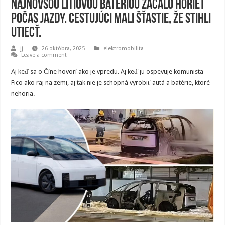
najnovšou lítiovou batériou začalo horieť
počas jazdy. Cestujúci mali šťastie, že stihli
utiecť.
jj
26 októbra, 2025
elektromobilita
Leave a comment
Aj keď sa o Číne hovorí ako je vpredu. Aj keď ju ospevuje komunista
Fico ako raj na zemi, aj tak nie je schopná vyrobiť autá a batérie, ktoré
nehoria.