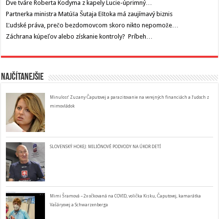
Dve tváre Roberta Kodyma z kapely Lucie-úprimný…
Partnerka ministra Matúša Šutaja Eštoka má zaujímavý biznis
Ľudské práva, prečo bezdomovcom skoro nikto nepomože…
Záchrana kúpeľov alebo získanie kontroly? Príbeh…
Najčítanejšie
Minulosť Zuzany Čaputovej a parazitovanie na verejných financiách a ľudoch z
mimovládok
SLOVENSKÝ HOKEJ: MILIÓNOVÉ PODVODY NA ÚKOR DETÍ
Mimi Šramová – 2x očkovaná na COVID, volička Kisku, Čaputovej, kamarátka
Vašáryovej a Schwarzenberga