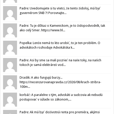
Padre: Uvedomujete si tu všetci, že tento židoloj, má byť
guvernérom SNB ?! Porovnajte...
Padre: Tu je dôkaz o Kamenickom, je to židopodvodník, tak
ako celý Smer. https://www.hl...
Popelka: Lenže nemá to kto urobiť, to je ten problém. O
advokátoch rozhoduje Advokátska k...
Padre: Asi by sme sa mali pozrieť na naše toky, na našich
tokoch je samá elektráreň vod...
Draslik: A ako fungujú burzy...
https://necenzurovanapravda.cz/2026/08/krach-stribra-
100m...
korbáč: A paralelne s tým, advokáti a sudcovia ak nebudú
postupovať v súlade so zákonom,...
Padre: Ak má byť doživotná renta pre premiéra, akýmsi