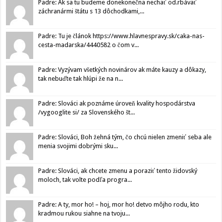
Padre: Ak sa tu budeme donekonečna nechať od.rbávať
záchranármi štátu s 13 dôchodkami,...
Padre: Tu je článok https://www.hlavnespravy.sk/caka-nas-
cesta-madarska/4440582 o čom v...
Padre: Vyzývam všetkých novinárov ak máte kauzy a dôkazy,
tak nebuďte tak hlúpi že na n...
Padre: Slováci ak poznáme úroveň kvality hospodárstva
/vygooglite si/ za Slovenského št...
Padre: Slováci, Boh žehná tým, čo chcú nielen zmeniť seba ale
menia svojimi dobrými sku...
Padre: Slováci, ak chcete zmenu a poraziť tento židovský
moloch, tak volte podľa progra...
Padre: A ty, mor ho! – hoj, mor ho! detvo môjho rodu, kto
kradmou rukou siahne na tvoju...