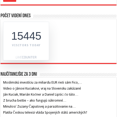
Počet videní dnes
15445
VISITORS TODAY
Najčítanejšie za 3 dni
Moslimskú investíciu za miliardu EUR rieši sám Fico,…
Video o Jánovi Kuciakovi, vraj na Slovensku zakázané
Ján Kuciak, Marián Kočner a Daniel Lipšic: čo túto…
Z brucha beštie – ako fungujú súkromné…
Minulosť Zuzany Čaputovej a parazitovanie na…
Platila Českou televizi vláda Spojených států amerických?