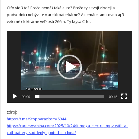
Cifo vidíš to? Prečo nemáš také auto? Prečo ty a tvoji zlodeji a
podvodníci nebývate v areáli baterkárne? A nemáte tam rovno aj 3
veterné elektrárne veľkosti 266m. Ty krysa Cifo.
Video
prehrávač
00:00
00:45
zdroj:
https://t.me/Stopparazitom/5944
https://carnewschina.com/2025/10/24/li-mega-electric-mpv-with-a-
catl-battery-suddenly-ignited-in-china/