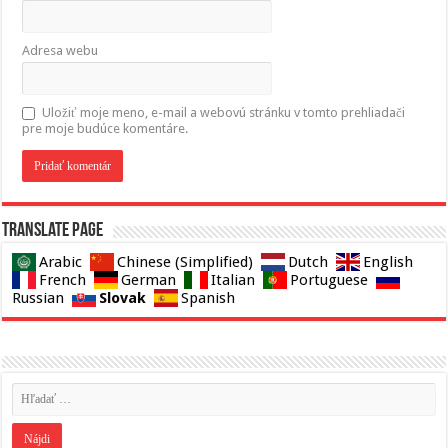
Adresa webu
Uložiť moje meno, e-mail a webovú stránku v tomto prehliadači
pre moje budúce komentáre.
Translate page
Arabic
Chinese (Simplified)
Dutch
English
French
German
Italian
Portuguese
Slovak
Russian
Spanish