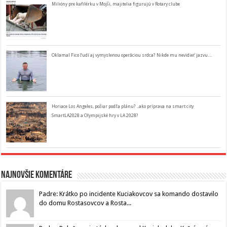
Milióny pre kafilérku v Mojši, majitelia figurujú v Rotary clube
Oklamal Fico ľudí aj vymyslenou operáciou srdca? Nikde mu nevidieť jazvu…
Horiace Los Angeles, požiar podľa plánu? ..ako príprava na smart city
SmartLA2028 a Olympijské hry v LA 2028?
Najnovšie komentáre
Padre: Krátko po incidente Kuciakovcov sa komando dostavilo
do domu Rostasovcov a Rosta...