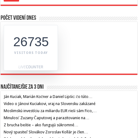
Počet videní dnes
26735
VISITORS TODAY
Najčítanejšie za 3 dni
Ján Kuciak, Marián Kočner a Daniel Lipšic: čo túto…
Video o Jánovi Kuciakovi, vraj na Slovensku zakázané
Moslimskú investíciu za miliardu EUR rieši sám Fico,…
Minulosť Zuzany Čaputovej a parazitovanie na…
Z brucha beštie – ako fungujú súkromné…
Nový spasiteľ Slovákov Zoroslav Kollár je člen…