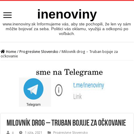
inenoviny
www.inenoviny.sk Informujeme vás, aby ste pochopili, že len vy sám
môžte bojovať za seba. Politici vás oklamu, využijú a odkopnú po
voľbách.
Home
/
Progresívne Slovensko
/
Milovník drog – Truban bojuje za
očkovanie
Milovník drog – Truban bojuje za očkovanie
jj
1 júla, 2021
Progresívne Slovensko