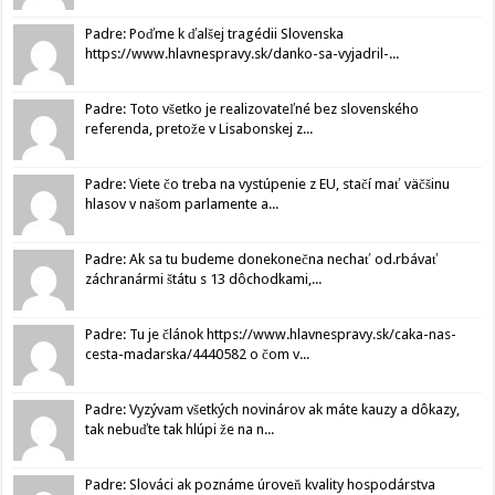
Padre: Poďme k ďalšej tragédii Slovenska
https://www.hlavnespravy.sk/danko-sa-vyjadril-...
Padre: Toto všetko je realizovateľné bez slovenského
referenda, pretože v Lisabonskej z...
Padre: Viete čo treba na vystúpenie z EU, stačí mať väčšinu
hlasov v našom parlamente a...
Padre: Ak sa tu budeme donekonečna nechať od.rbávať
záchranármi štátu s 13 dôchodkami,...
Padre: Tu je článok https://www.hlavnespravy.sk/caka-nas-
cesta-madarska/4440582 o čom v...
Padre: Vyzývam všetkých novinárov ak máte kauzy a dôkazy,
tak nebuďte tak hlúpi že na n...
Padre: Slováci ak poznáme úroveň kvality hospodárstva