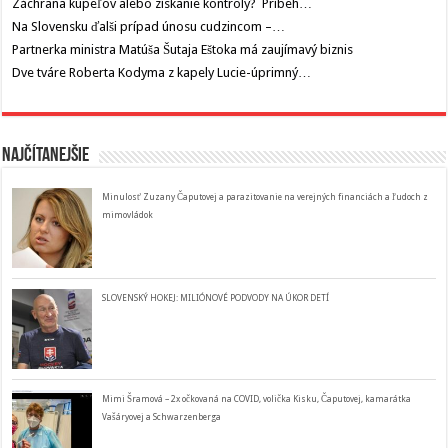
Záchrana kúpeľov alebo získanie kontroly? Príbeh…
Na Slovensku ďalši prípad únosu cudzincom –…
Partnerka ministra Matúša Šutaja Eštoka má zaujímavý biznis
Dve tváre Roberta Kodyma z kapely Lucie-úprimný…
Najčítanejšie
Minulosť Zuzany Čaputovej a parazitovanie na verejných financiách a ľudoch z
mimovládok
SLOVENSKÝ HOKEJ: MILIÓNOVÉ PODVODY NA ÚKOR DETÍ
Mimi Šramová – 2x očkovaná na COVID, volička Kisku, Čaputovej, kamarátka
Vašáryovej a Schwarzenberga