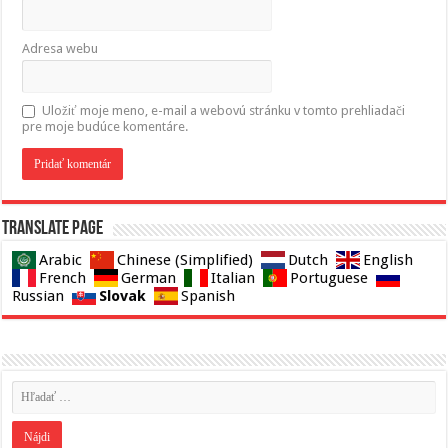
Adresa webu
Uložiť moje meno, e-mail a webovú stránku v tomto prehliadači
pre moje budúce komentáre.
Translate page
Arabic
Chinese (Simplified)
Dutch
English
French
German
Italian
Portuguese
Slovak
Russian
Spanish