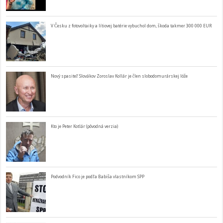
V Česku z fotovoltaiky a lítiovej batérie vybuchol dom, škoda takmer 300 000 EUR
Nový spasiteľ Slovákov Zoroslav Kollár je člen slobodomurárskej lóže
Kto je Peter Kotlár (pôvodná verzia)
Podvodník Fico je podľa Babiša vlastníkom SPP