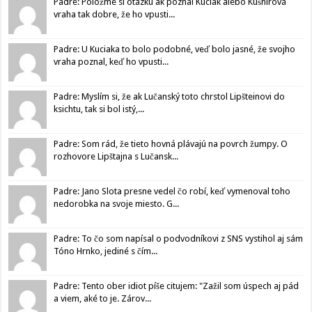
Padre: Položme si otázku ak poznal Kuciak alebo Kušnírová
vraha tak dobre, že ho vpusti...
Padre: U Kuciaka to bolo podobné, veď bolo jasné, že svojho
vraha poznal, keď ho vpusti...
Padre: Myslím si, že ak Lučanský toto chrstol Lipšteinovi do
ksichtu, tak si bol istý,...
Padre: Som rád, že tieto hovná plávajú na povrch žumpy. O
rozhovore Lipštajna s Lučansk...
Padre: Jano Slota presne vedel čo robí, keď vymenoval toho
nedorobka na svoje miesto. G...
Padre: To čo som napísal o podvodníkovi z SNS vystihol aj sám
Tóno Hrnko, jediné s čím...
Padre: Tento ober idiot píše citujem: "Zažil som úspech aj pád
a viem, aké to je. Zárov...