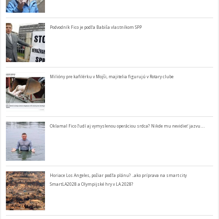
Podvodník Fico je podľa Babiša vlastníkom SPP
Milióny pre kafilérku v Mojši, majitelia figurujú v Rotary clube
Oklamal Fico ľudí aj vymyslenou operáciou srdca? Nikde mu nevidieť jazvu…
Horiace Los Angeles, požiar podľa plánu? ..ako príprava na smart city
SmartLA2028 a Olympijské hry v LA 2028?