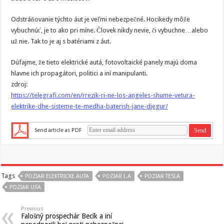
Odstráňovanie týchto áut je veľmi nebezpečné. Hocikedy môže
vybuchnúť, je to ako pri míne. Človek nikdy nevie, či vybuchne…alebo
už nie. Tak to je aj s batériami z áut.
Dúfajme, že tieto elektrické autá, fotovoltaické panely majú doma
hlavne ich propagátori, politici a iní manipulanti.
zdroj:
https://telegrafi.com/en/rrezik-ri-ne-los-angeles-shume-vetura-
elektrike-dhe-sisteme-te-medha-baterish-jane-djegur/
Send article as PDF
Tags
POZIAR ELEKTRICKE AUTA
POZIAR L.A
POZIAR TESLA
POZIAR USA
Previous
Falošný prospechár Becík a iní