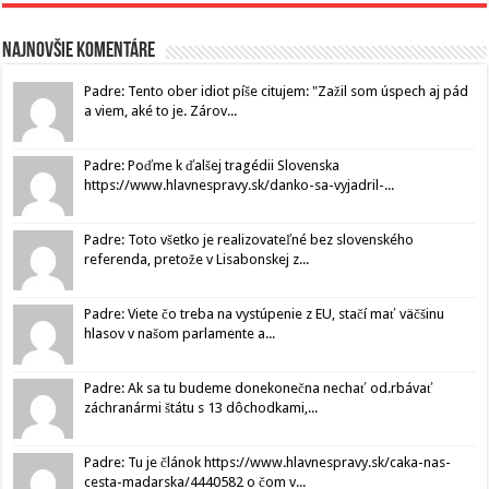
Najnovšie komentáre
Padre: Tento ober idiot píše citujem: "Zažil som úspech aj pád
a viem, aké to je. Zárov...
Padre: Poďme k ďalšej tragédii Slovenska
https://www.hlavnespravy.sk/danko-sa-vyjadril-...
Padre: Toto všetko je realizovateľné bez slovenského
referenda, pretože v Lisabonskej z...
Padre: Viete čo treba na vystúpenie z EU, stačí mať väčšinu
hlasov v našom parlamente a...
Padre: Ak sa tu budeme donekonečna nechať od.rbávať
záchranármi štátu s 13 dôchodkami,...
Padre: Tu je článok https://www.hlavnespravy.sk/caka-nas-
cesta-madarska/4440582 o čom v...