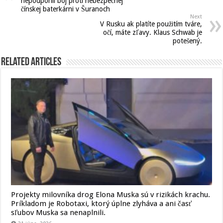
nepodporili boj proti nebezpečnej
čínskej baterkárni v Šuranoch
Next
V Rusku ak platíte použitím tváre,
očí, máte zľavy. Klaus Schwab je
potešený.
Related Articles
Projekty milovníka drog Elona Muska sú v rizikách krachu.
Príkladom je Robotaxi, ktorý úplne zlyháva a ani časť
sľubov Muska sa nenaplnili.