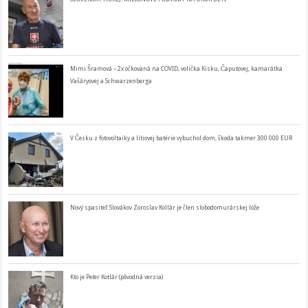
Mimi Šramová – 2x očkovaná na COVID, volička Kisku, Čaputovej, kamarátka
Vašáryovej a Schwarzenberga
V Česku z fotovoltaiky a lítiovej batérie vybuchol dom, škoda takmer 300 000 EUR
Nový spasiteľ Slovákov Zoroslav Kollár je člen slobodomurárskej lóže
Kto je Peter Kotlár (pôvodná verzia)