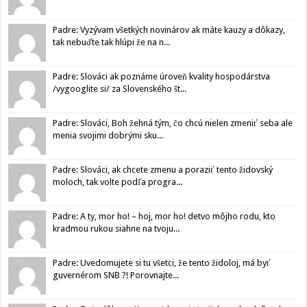
Padre: Vyzývam všetkých novinárov ak máte kauzy a dôkazy,
tak nebuďte tak hlúpi že na n...
Padre: Slováci ak poznáme úroveň kvality hospodárstva
/vygooglite si/ za Slovenského št...
Padre: Slováci, Boh žehná tým, čo chcú nielen zmeniť seba ale
menia svojimi dobrými sku...
Padre: Slováci, ak chcete zmenu a poraziť tento židovský
moloch, tak volte podľa progra...
Padre: A ty, mor ho! – hoj, mor ho! detvo môjho rodu, kto
kradmou rukou siahne na tvoju...
Padre: Uvedomujete si tu všetci, že tento židoloj, má byť
guvernérom SNB ?! Porovnajte...