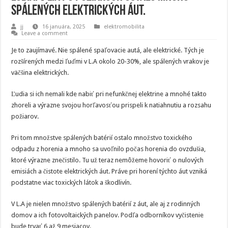
spálených elektrických áut.
jj
16 januára, 2025
elektromobilita
Leave a comment
Je to zaujímavé. Nie spálené spaľovacie autá, ale elektrické. Tých je
rozšírených medzi ľuďmi v L.A okolo 20-30%, ale spálených vrakov je
väčšina elektrických.
Ľudia si ich nemali kde nabiť pri nefunkčnej elektrine a mnohé takto
zhoreli a výrazne svojou horľavosťou prispeli k natiahnutiu a rozsahu
požiarov.
Pri tom množstve spálených batérií ostalo množstvo toxického
odpadu z horenia a mnoho sa uvoľnilo počas horenia do ovzdušia,
ktoré výrazne znečistilo. Tu už teraz nemôžeme hovoriť o nulových
emisiách a čistote elektrických áut. Práve pri horení týchto áut vzniká
podstatne viac toxických látok a škodlivín.
V L.A je nielen množstvo spálených batérií z áut, ale aj z rodinných
domov a ich fotovoltaických panelov. Podľa odborníkov vyčistenie
bude trvať 6 až 9 mesiacov.