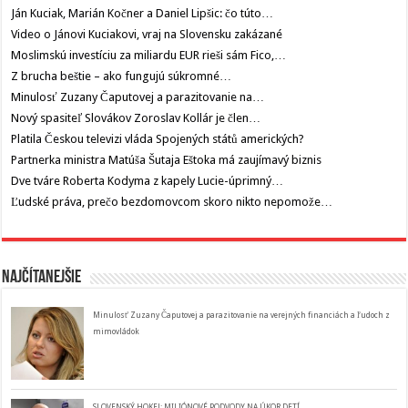
Ján Kuciak, Marián Kočner a Daniel Lipšic: čo túto…
Video o Jánovi Kuciakovi, vraj na Slovensku zakázané
Moslimskú investíciu za miliardu EUR rieši sám Fico,…
Z brucha beštie – ako fungujú súkromné…
Minulosť Zuzany Čaputovej a parazitovanie na…
Nový spasiteľ Slovákov Zoroslav Kollár je člen…
Platila Českou televizi vláda Spojených států amerických?
Partnerka ministra Matúša Šutaja Eštoka má zaujímavý biznis
Dve tváre Roberta Kodyma z kapely Lucie-úprimný…
Ľudské práva, prečo bezdomovcom skoro nikto nepomože…
Najčítanejšie
Minulosť Zuzany Čaputovej a parazitovanie na verejných financiách a ľudoch z
mimovládok
SLOVENSKÝ HOKEJ: MILIÓNOVÉ PODVODY NA ÚKOR DETÍ