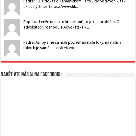
Padre: Tu je dôkaz o Kamenickom, je to židopodvodník, tak
ako celý Smer. https://www.hl...
Popelka: Lenže nemá to kto urobiť, to je ten problém. O
advokátoch rozhoduje Advokátska k...
Padre: Asi by sme sa mali pozrieť na naše toky, na našich
tokoch je samá elektráreň vod...
Navštívte nás aj na Facebooku