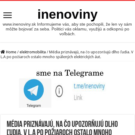
inenoviny
www.inenoviny.sk Informujeme vás, aby ste pochopili, že len vy sám
môžte bojovať za seba. Politici vás oklamu, využijú a odkopnú po
voľbách.
Home
/
elektromobilita
/
Média priznávajú, na čo upozorňujú dlho ľudia. V
L.A po požiaroch ostalo mnoho spálených elektrických áut.
Média priznávajú, na čo upozorňujú dlho
ľudia. V L.A po požiaroch ostalo mnoho