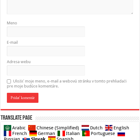
Meno
E-mail
Adresa webu
Uložiť moje meno, e-mail a webovú stránku v tomto prehliadači
pre moje budúce komentáre.
Translate page
Arabic
Chinese (Simplified)
Dutch
English
French
German
Italian
Portuguese
Slovak
Russian
Spanish