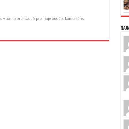
ku v tomto prehliadači pre moje budúce komentáre.
Naj