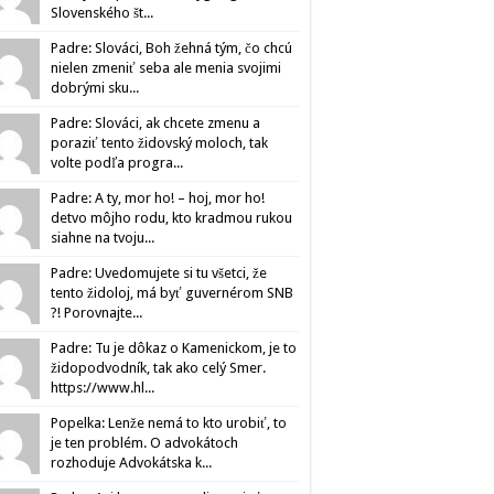
Slovenského št...
Padre: Slováci, Boh žehná tým, čo chcú
nielen zmeniť seba ale menia svojimi
dobrými sku...
Padre: Slováci, ak chcete zmenu a
poraziť tento židovský moloch, tak
volte podľa progra...
Padre: A ty, mor ho! – hoj, mor ho!
detvo môjho rodu, kto kradmou rukou
siahne na tvoju...
Padre: Uvedomujete si tu všetci, že
tento židoloj, má byť guvernérom SNB
?! Porovnajte...
Padre: Tu je dôkaz o Kamenickom, je to
židopodvodník, tak ako celý Smer.
https://www.hl...
Popelka: Lenže nemá to kto urobiť, to
je ten problém. O advokátoch
rozhoduje Advokátska k...