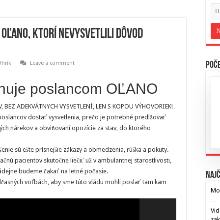
OĽANO, ktorí nevysvetlili dôvod
Uhrík
Leave a comment
Poče
onuje poslancom OĽANO
, BEZ ADEKVÁTNYCH VYSVETLENÍ, LEN S KOPOU VÝHOVORIEK!
poslancov dostať vysvetlenia, prečo je potrebné predlžovať
ých nárekov a obviňovaní opozície za stav, do ktorého
šenie sú ešte prísnejšie zákazy a obmedzenia, rúška a pokuty.
čnú pacientov skutočne liečiť už v ambulantnej starostlivosti,
nádejne budeme čakať na letné počasie.
Najč
časných voľbách, aby sme túto vládu mohli poslať tam kam
Mos
…
Vid
za