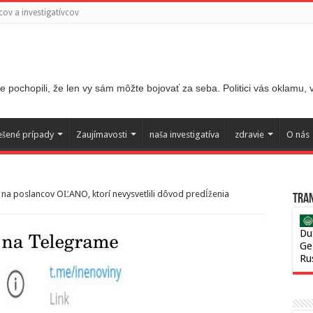
ov a investigatívcov
 pochopili, že len vy sám môžte bojovať za seba. Politici vás oklamu,
ešené prípady
Zaujímavosti
naša investigatíva
zdravie
O nás
 na poslancov OĽANO, ktorí nevysvetlili dôvod predĺženia
Tran
Du
Ge
Ru