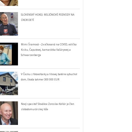
SLOVENSKÝ HOKEJ: MILIÓNOVÉ PODVODY NA
ÚKOR DETÍ
Mimi Šramová – 2x očkovaná na COVID, volička
Kisku, Čaputovej, kamarátka Vašáryovej a
Schwarzenberga
V Česku z fotovoltaiky a lítiovej batérie vybuchol
dom, škoda takmer 300 000 EUR
Nový spasiteľ Slovákov Zoroslav Kollár je člen
slobodomurárskej lóže