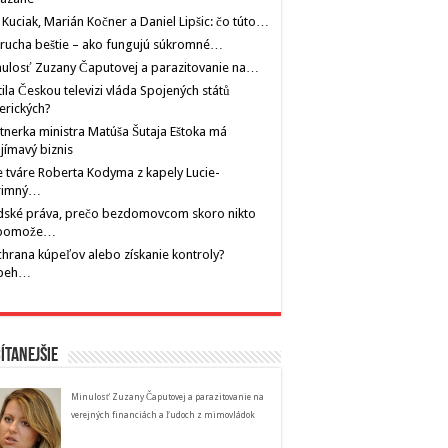
 Kuciak, Marián Kočner a Daniel Lipšic: čo túto…
rucha beštie – ako fungujú súkromné…
ulosť Zuzany Čaputovej a parazitovanie na…
tila Českou televizi vláda Spojených států
erických?
tnerka ministra Matúša Šutaja Eštoka má
jímavý biznis
 tváre Roberta Kodyma z kapely Lucie-
rimný…
dské práva, prečo bezdomovcom skoro nikto
pomože…
hrana kúpeľov alebo získanie kontroly?
íbeh…
ítanejšie
Minulosť Zuzany Čaputovej a parazitovanie na
verejných financiách a ľudoch z mimovládok