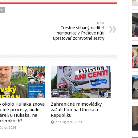
EK
Next
Trestne stíhaný riaditeľ
nemocnice v Prešove núti
upratovať zdravotné sestry
o okolo Huliaka znova
Zahraničné mimovládky
a iné procesy, bude
začali hon na Uhríka a
áreň u Huliaka, na
Republiku
pozemkoch?
27 augusta, 2023
óbra, 2024