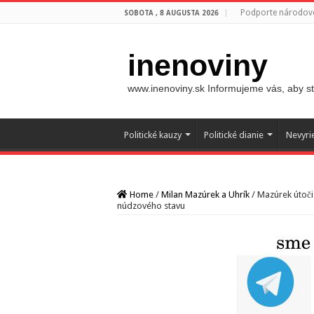
Podporte národovc
SOBOTA , 8 AUGUSTA 2026
inenoviny
www.inenoviny.sk Informujeme vás, aby ste
Politické kauzy
Politické dianie
Nevyri
Home
/
Milan Mazúrek a Uhrík
/
Mazúrek útoči
núdzového stavu