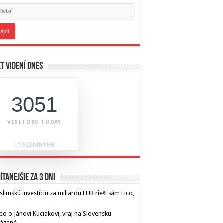
t videní dnes
3051
VISITORS TODAY
ítanejšie za 3 dni
limskú investíciu za miliardu EUR rieši sám Fico,
eo o Jánovi Kuciakovi, vraj na Slovensku
kázané