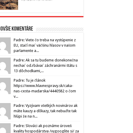
novšie komentáre
Padre: Viete čo treba na vystúpenie z
EU, stačí mať väčšinu hlasov v našom
parlamente a...
Padre: Ak sa tu budeme donekonečna
nechať od.rbávať záchranármi štátu s
13 dôchodkami,...
Padre: Tu je článok
https://www.hlavnespravy.sk/caka-
nas-cesta-madarska/4440582 o čom
v...
Padre: Vyzývam všetkých novinárov ak
máte kauzy a dôkazy, tak nebuďte tak
hlúpi že na n...
Padre: Slováci ak poznáme úroveň
kvality hospodárstva /vygooglite si/ za