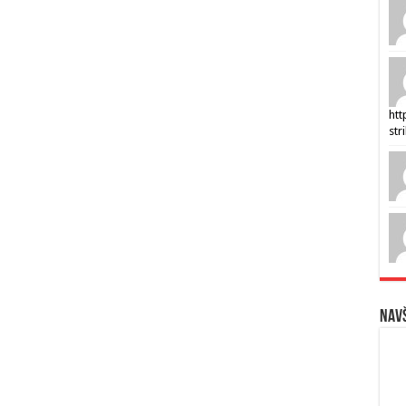
htt
str
Navš