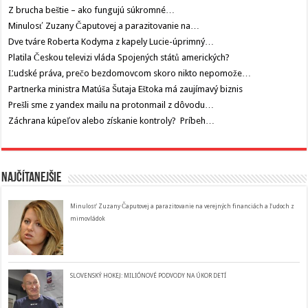
Z brucha beštie – ako fungujú súkromné…
Minulosť Zuzany Čaputovej a parazitovanie na…
Dve tváre Roberta Kodyma z kapely Lucie-úprimný…
Platila Českou televizi vláda Spojených států amerických?
Ľudské práva, prečo bezdomovcom skoro nikto nepomože…
Partnerka ministra Matúša Šutaja Eštoka má zaujímavý biznis
Prešli sme z yandex mailu na protonmail z dôvodu…
Záchrana kúpeľov alebo získanie kontroly? Príbeh…
Najčítanejšie
Minulosť Zuzany Čaputovej a parazitovanie na verejných financiách a ľudoch z
mimovládok
SLOVENSKÝ HOKEJ: MILIÓNOVÉ PODVODY NA ÚKOR DETÍ