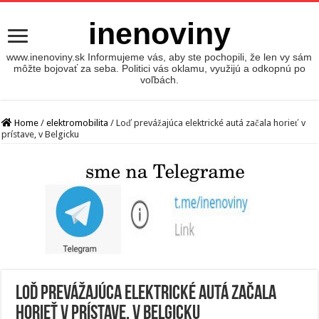
inenoviny
www.inenoviny.sk Informujeme vás, aby ste pochopili, že len vy sám
môžte bojovať za seba. Politici vás oklamu, využijú a odkopnú po
voľbách.
Home
/
elektromobilita
/
Loď prevážajúca elektrické autá začala horieť v
prístave, v Belgicku
Loď prevážajúca elektrické autá začala
horieť v prístave, v Belgicku