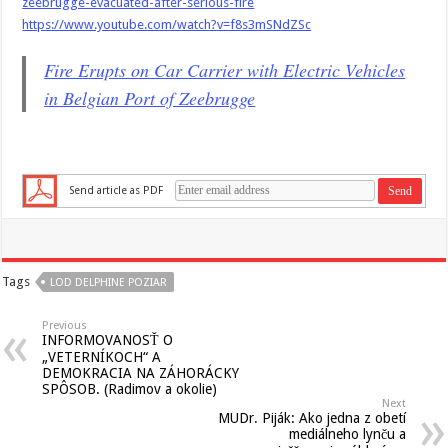
zeebrugge-evacuated-after-serious-fire
https://www.youtube.com/watch?v=f8s3mSNdZSc
Fire Erupts on Car Carrier with Electric Vehicles
in Belgian Port of Zeebrugge
Send article as PDF
Tags
LOD DELPHINE POZIAR
Previous
INFORMOVANOSŤ O
„VETERNÍKOCH“ A
DEMOKRACIA NA ZÁHORÁCKY
SPÔSOB. (Radimov a okolie)
Next
MUDr. Piják: Ako jedna z obetí
mediálneho lynču a