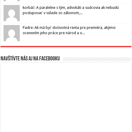
korbáč: A paralelne s tým, advokáti a sudcovia ak nebudú
postupovať v súlade so zákonom,...
Padre: Ak má byť doživotná renta pre premiéra, akýmsi
ocenením jeho práce pre národ a o...
Navštívte nás aj na Facebooku