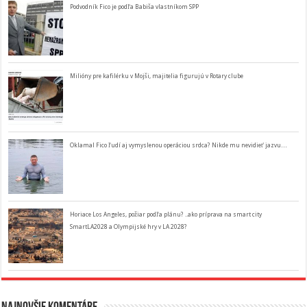
Podvodník Fico je podľa Babiša vlastníkom SPP
Milióny pre kafilérku v Mojši, majitelia figurujú v Rotary clube
Oklamal Fico ľudí aj vymyslenou operáciou srdca? Nikde mu nevidieť jazvu…
Horiace Los Angeles, požiar podľa plánu? ..ako príprava na smart city
SmartLA2028 a Olympijské hry v LA 2028?