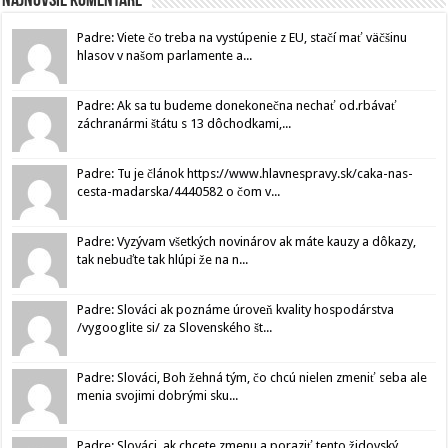
Najnovšie komentáre
Padre: Viete čo treba na vystúpenie z EU, stačí mať väčšinu
hlasov v našom parlamente a...
Padre: Ak sa tu budeme donekonečna nechať od.rbávať
záchranármi štátu s 13 dôchodkami,...
Padre: Tu je článok https://www.hlavnespravy.sk/caka-nas-
cesta-madarska/4440582 o čom v...
Padre: Vyzývam všetkých novinárov ak máte kauzy a dôkazy,
tak nebuďte tak hlúpi že na n...
Padre: Slováci ak poznáme úroveň kvality hospodárstva
/vygooglite si/ za Slovenského št...
Padre: Slováci, Boh žehná tým, čo chcú nielen zmeniť seba ale
menia svojimi dobrými sku...
Padre: Slováci, ak chcete zmenu a poraziť tento židovský