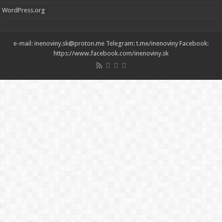
WordPress.org
e-mail: inenoviny.sk@proton.me Telegram: t.me/inenoviny Facebook:
https://www.facebook.com/inenoviny.sk