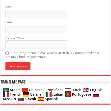
Meno
E-mail
Adresa webu
Uložiť moje meno, e-mail a webovú stránku v tomto prehliadači
pre moje budúce komentáre.
Translate page
Arabic
Chinese (Simplified)
Dutch
English
French
German
Italian
Portuguese
Slovak
Russian
Spanish