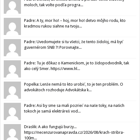
moloch, tak volte podľa progra...
Padre: A ty, mor ho! – hoj, mor ho! detvo môjho rodu, kto
kradmou rukou siahne na tvoju...
Padre: Uvedomujete si tu všetci, že tento židoloj, má byť
guvernérom SNB ?! Porovnajte...
Padre: Tu je dôkaz o Kamenickom, je to židopodvodník, tak
ako celý Smer. https://www.hl...
Popelka: Lenže nemá to kto urobiť, to je ten problém. O
advokátoch rozhoduje Advokátska k...
Padre: Asi by sme sa mali pozrieť na naše toky, na našich
tokoch je samá elektráreň vod...
Draslik: A ako fungujú burzy...
https://necenzurovanapravda.cz/2026/08/krach-stribra-
100m...