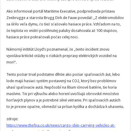
Ako informoval portál Maritime Executive, podpredseda prístavu
Zeebrugge a starosta Brugg Dirk de Fauw povedal: „Z elektromobilov
sa šírilo veľa dymu, čo tiež sťažovalo hasiace práce. Vzhľadom na to,
že teplota vo vnútri postihnutej paluby dosahovala až 100 stupňov,
hasiace práce pokračovali počas celej noci.
Námorný inštitút Lloyd’s poznamenal, že „tento incident znovu
vyvoláva kritické otázky o rizikách prepravy elektrických vozidiel na
mori“.
Tento požiar trval podstatne dlhšie ako požiar spaľovacích áut, lebo
lode majú hasiaci systém postavený na CO2, ktorý bez problémov
uhasí spaľovacie autá. Nepôsobí na lítium iónové batérie, tie horia
masívne. Tie pri výbuchu alebo horení uvoľňujú obrovské množstvo
horľavých plynov a je potrebné silné vetranie. Pri spaľovacích autách
to je presne opačne, obmedzí sa prísun kyslíka a dochádza k uhaseniu.
zdroje:
https://www.thefpa.co.uk/news/cargo-ship-carrying-vehicles-at-