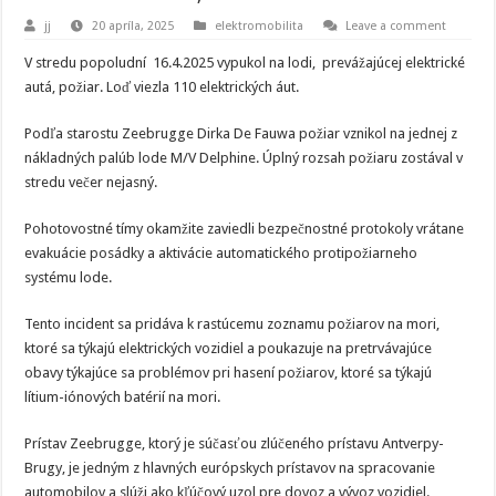
jj
20 apríla, 2025
elektromobilita
Leave a comment
V stredu popoludní 16.4.2025 vypukol na lodi, prevážajúcej elektrické
autá, požiar. Loď viezla 110 elektrických áut.
Podľa starostu Zeebrugge Dirka De Fauwa požiar vznikol na jednej z
nákladných palúb lode M/V Delphine. Úplný rozsah požiaru zostával v
stredu večer nejasný.
Pohotovostné tímy okamžite zaviedli bezpečnostné protokoly vrátane
evakuácie posádky a aktivácie automatického protipožiarneho
systému lode.
Tento incident sa pridáva k rastúcemu zoznamu požiarov na mori,
ktoré sa týkajú elektrických vozidiel a poukazuje na pretrvávajúce
obavy týkajúce sa problémov pri hasení požiarov, ktoré sa týkajú
lítium-iónových batérií na mori.
Prístav Zeebrugge, ktorý je súčasťou zlúčeného prístavu Antverpy-
Brugy, je jedným z hlavných európskych prístavov na spracovanie
automobilov a slúži ako kľúčový uzol pre dovoz a vývoz vozidiel.