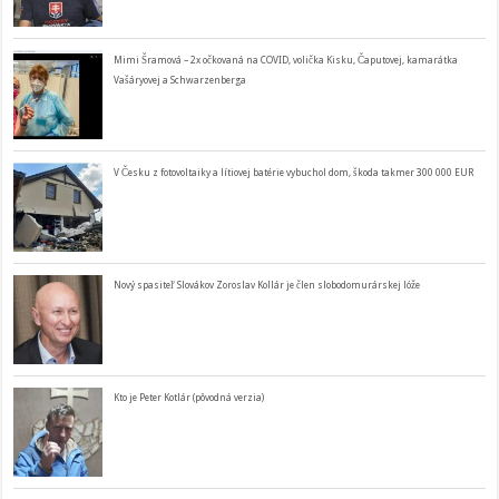
Mimi Šramová – 2x očkovaná na COVID, volička Kisku, Čaputovej, kamarátka
Vašáryovej a Schwarzenberga
V Česku z fotovoltaiky a lítiovej batérie vybuchol dom, škoda takmer 300 000 EUR
Nový spasiteľ Slovákov Zoroslav Kollár je člen slobodomurárskej lóže
Kto je Peter Kotlár (pôvodná verzia)