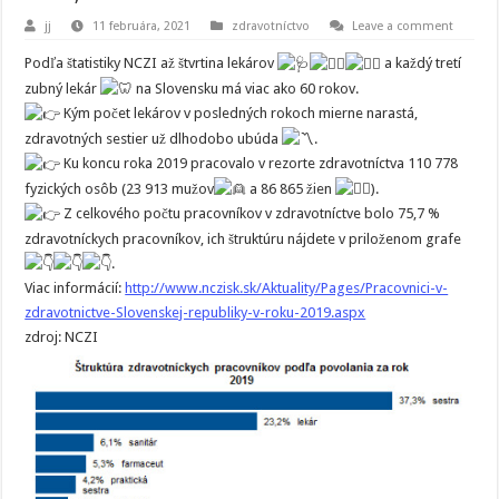
jj
11 februára, 2021
zdravotníctvo
Leave a comment
Podľa štatistiky NCZI až štvrtina lekárov
a každý tretí
zubný lekár
na Slovensku má viac ako 60 rokov.
Kým počet lekárov v posledných rokoch mierne narastá,
zdravotných sestier už dlhodobo ubúda
.
Ku koncu roka 2019 pracovalo v rezorte zdravotníctva 110 778
fyzických osôb (23 913 mužov
a 86 865 žien
).
Z celkového počtu pracovníkov v zdravotníctve bolo 75,7 %
zdravotníckych pracovníkov, ich štruktúru nájdete v priloženom grafe
.
Viac informácií:
http://www.nczisk.sk/Aktuality/Pages/Pracovnici-v-
zdravotnictve-Slovenskej-republiky-v-roku-2019.aspx
zdroj: NCZI