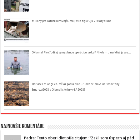
Milióny pre kafilérku v Mojši, majitelia figurujú v Rotary clube
Oklamal Fico ľudí aj vymyslenou operáciou srdca? Nikde mu nevidieť jazvu…
Horiace Los Angeles, požiar podľa plánu? ..ako príprava na smart city
SmartLA2028 a Olympijské hry v LA 2028?
Najnovšie komentáre
Padre: Tento ober idiot píše citujem: "Zažil som úspech aj pád