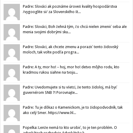
Padre: Slováci ak poznáme úroveň kvality hospodárstva
/vygooglite si/ za Slovenského št...
Padre: Slováci, Boh žehná tým, čo chcú nielen zmeniť seba ale
menia svojimi dobrými sku...
Padre: Slováci, ak chcete zmenu a poraziť tento židovský
moloch, tak volte podľa progra...
Padre: A ty, mor ho! – hoj, mor ho! detvo môjho rodu, kto
kradmou rukou siahne na tvoju...
Padre: Uvedomujete si tu všetci, že tento židoloj, má byť
guvernérom SNB ?! Porovnajte...
Padre: Tu je dôkaz o Kamenickom, je to židopodvodník, tak
ako celý Smer. https://www.hl...
Popelka: Lenže nemá to kto urobiť, to je ten problém. O
advokátoch rozhoduje Advokátska k...