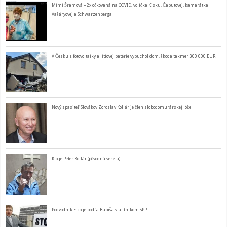
Mimi Šramová – 2x očkovaná na COVID, volička Kisku, Čaputovej, kamarátka
Vašáryovej a Schwarzenberga
V Česku z fotovoltaiky a lítiovej batérie vybuchol dom, škoda takmer 300 000 EUR
Nový spasiteľ Slovákov Zoroslav Kollár je člen slobodomurárskej lóže
Kto je Peter Kotlár (pôvodná verzia)
Podvodník Fico je podľa Babiša vlastníkom SPP