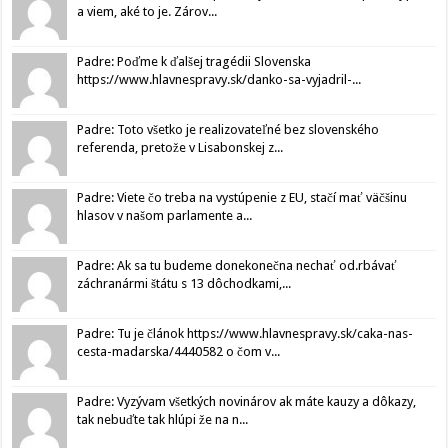
a viem, aké to je. Zárov...
Padre: Poďme k ďalšej tragédii Slovenska
https://www.hlavnespravy.sk/danko-sa-vyjadril-...
Padre: Toto všetko je realizovateľné bez slovenského
referenda, pretože v Lisabonskej z...
Padre: Viete čo treba na vystúpenie z EU, stačí mať väčšinu
hlasov v našom parlamente a...
Padre: Ak sa tu budeme donekonečna nechať od.rbávať
záchranármi štátu s 13 dôchodkami,...
Padre: Tu je článok https://www.hlavnespravy.sk/caka-nas-
cesta-madarska/4440582 o čom v...
Padre: Vyzývam všetkých novinárov ak máte kauzy a dôkazy,
tak nebuďte tak hlúpi že na n...