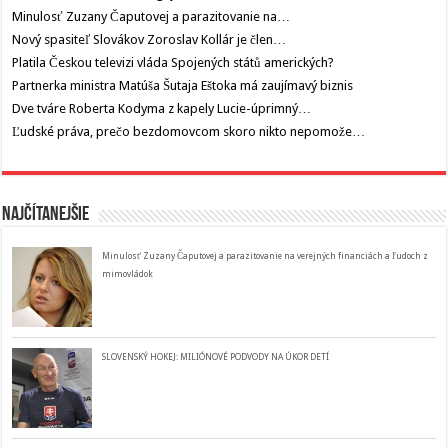
Minulosť Zuzany Čaputovej a parazitovanie na…
Nový spasiteľ Slovákov Zoroslav Kollár je člen…
Platila Českou televizi vláda Spojených států amerických?
Partnerka ministra Matúša Šutaja Eštoka má zaujímavý biznis
Dve tváre Roberta Kodyma z kapely Lucie-úprimný…
Ľudské práva, prečo bezdomovcom skoro nikto nepomože…
Najčítanejšie
Minulosť Zuzany Čaputovej a parazitovanie na verejných financiách a ľudoch z
mimovládok
SLOVENSKÝ HOKEJ: MILIÓNOVÉ PODVODY NA ÚKOR DETÍ