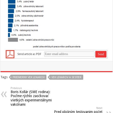
Send article as PDF
Tags
PRIEMERNY VEK LEKAROV
VEK LEKAROV A SESTIER
Previous
Boris Kollár (SME rodina):
Poďme rýchlo zaočkovať
všetkých experimentálnymi
vakcínami
Next
Pred plošným testovanim počet