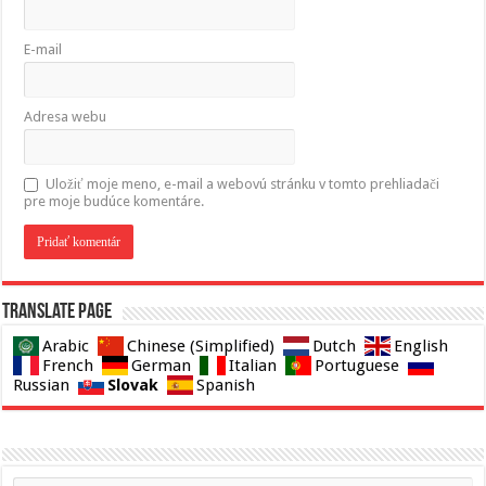
E-mail
Adresa webu
Uložiť moje meno, e-mail a webovú stránku v tomto prehliadači
pre moje budúce komentáre.
Translate page
Arabic
Chinese (Simplified)
Dutch
English
French
German
Italian
Portuguese
Slovak
Russian
Spanish