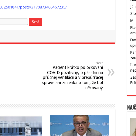
Ján
032501841/posts/3170873406467235/
Z b
Min
Pla
am
Dve
úp
Par
zau
Next
Ľu
Pacient krátko po očkovaní
ne
COVID pozitívny, o pár dni na
pľúcnej ventilácii a v prepúšťacej
Zác
správe ani zmienka o tom, že bol
Pr
očkovaný
Najč