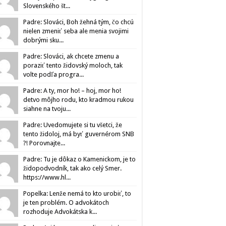
Slovenského št...
Padre: Slováci, Boh žehná tým, čo chcú
nielen zmeniť seba ale menia svojimi
dobrými sku...
Padre: Slováci, ak chcete zmenu a
poraziť tento židovský moloch, tak
volte podľa progra...
Padre: A ty, mor ho! – hoj, mor ho!
detvo môjho rodu, kto kradmou rukou
siahne na tvoju...
Padre: Uvedomujete si tu všetci, že
tento židoloj, má byť guvernérom SNB
?! Porovnajte...
Padre: Tu je dôkaz o Kamenickom, je to
židopodvodník, tak ako celý Smer.
https://www.hl...
Popelka: Lenže nemá to kto urobiť, to
je ten problém. O advokátoch
rozhoduje Advokátska k...