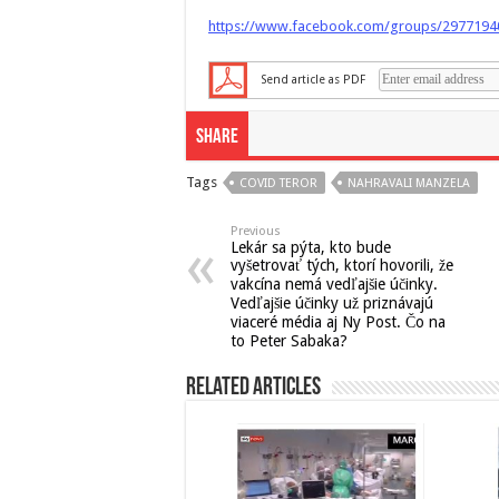
https://www.facebook.com/groups/2977194
Send article as PDF
Share
Tags
COVID TEROR
NAHRAVALI MANZELA
Previous
Lekár sa pýta, kto bude
vyšetrovať tých, ktorí hovorili, že
vakcína nemá vedľajšie účinky.
Vedľajšie účinky už priznávajú
viaceré média aj Ny Post. Čo na
to Peter Sabaka?
Related Articles