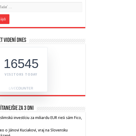
t videní dnes
16545
VISITORS TODAY
ítanejšie za 3 dni
limskú investíciu za miliardu EUR rieši sám Fico,
eo o Jánovi Kuciakovi, vraj na Slovensku
kázané