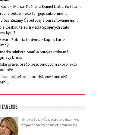
 Kuciak, Marián Kočner a Daniel Lipšic: čo túto…
rucha beštie – ako fungujú súkromné…
ulosť Zuzany Čaputovej a parazitovanie na…
tila Českou televizi vláda Spojených států
erických?
 tváre Roberta Kodyma z kapely Lucie-
rimný…
tnerka ministra Matúša Šutaja Eštoka má
jímavý biznis
dské práva, prečo bezdomovcom skoro nikto
pomože…
hrana kúpeľov alebo získanie kontroly?
íbeh…
ítanejšie
Minulosť Zuzany Čaputovej a parazitovanie na
verejných financiách a ľudoch z mimovládok