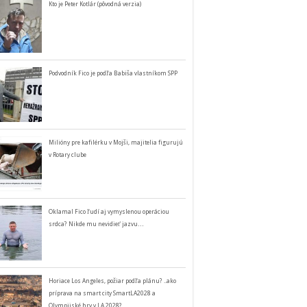
Kto je Peter Kotlár (pôvodná verzia)
Podvodník Fico je podľa Babiša vlastníkom SPP
Milióny pre kafilérku v Mojši, majitelia figurujú
v Rotary clube
Oklamal Fico ľudí aj vymyslenou operáciou
srdca? Nikde mu nevidieť jazvu…
Horiace Los Angeles, požiar podľa plánu? ..ako
príprava na smart city SmartLA2028 a
Olympijské hry v LA 2028?