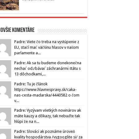
novšie komentáre
Padre: Viete čo treba na vystúpenie z
EU, stačí mať väčšinu hlasov v našom
parlamente a...
Padre: Ak sa tu budeme donekonečna
nechať od.rbávať záchranármi štátu s
13 dôchodkami,...
Padre: Tu je článok
https://www.hlavnespravy.sk/caka-
nas-cesta-madarska/4440582 o čom
v...
Padre: Vyzývam všetkých novinárov ak
máte kauzy a dôkazy, tak nebuďte tak
hlúpi že na n...
Padre: Slováci ak poznáme úroveň
kvality hospodárstva /vygooglite si/ za