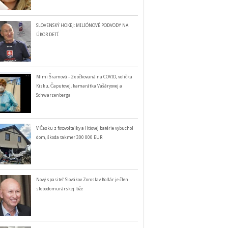
SLOVENSKÝ HOKEJ: MILIÓNOVÉ PODVODY NA
ÚKOR DETÍ
Mimi Šramová – 2x očkovaná na COVID, volička
Kisku, Čaputovej, kamarátka Vašáryovej a
Schwarzenberga
V Česku z fotovoltaiky a lítiovej batérie vybuchol
dom, škoda takmer 300 000 EUR
Nový spasiteľ Slovákov Zoroslav Kollár je člen
slobodomurárskej lóže