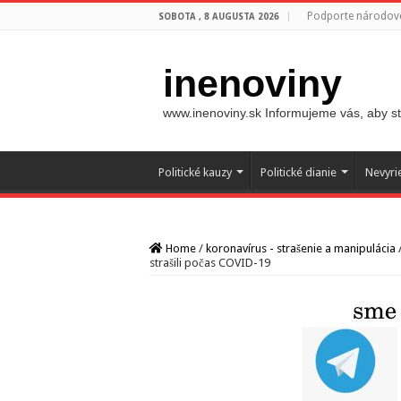
Podporte národovc
SOBOTA , 8 AUGUSTA 2026
inenoviny
www.inenoviny.sk Informujeme vás, aby ste
Politické kauzy
Politické dianie
Nevyri
Home
/
koronavírus - strašenie a manipulácia
strašili počas COVID-19