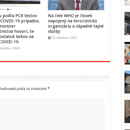
u podľa PCR testov
Na čele WHO je človek
 COVID-19 prípadov.
napojený na teroristickú
minister
organizáciu a západné tajné
níctva hovorí, že
služby
ostatok liekov na
22 októbra, 2023
 COVID-19.
tembra, 2024
žadované polia sú označené
*