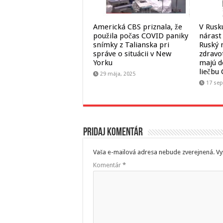
Americká CBS priznala, že
V Rusk
použila počas COVID paniky
nárast
snímky z Talianska pri
Ruský 
správe o situácii v New
zdravot
Yorku
majú d
liečbu
29 mája, 2025
17 sep
Pridaj komentár
Vaša e-mailová adresa nebude zverejnená.
Vy
Komentár
*