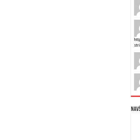
htt
str
Navš