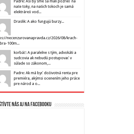
Padre: Asi by sme sa mali pozrieť na
naše toky, na našich tokoch je samá
elektráreň vod...
Draslik: A ako fungujú burzy...
ps://necenzurovanapravda.cz/2026/08/krach-
ibra-100m...
korbáč: A paralelne s tým, advokáti a
sudcovia ak nebudú postupovať v
súlade so zákonom,...
Padre: Ak má byť doživotná renta pre
premiéra, akýmsi ocenením jeho práce
pre národ a o...
tívte nás aj na Facebooku