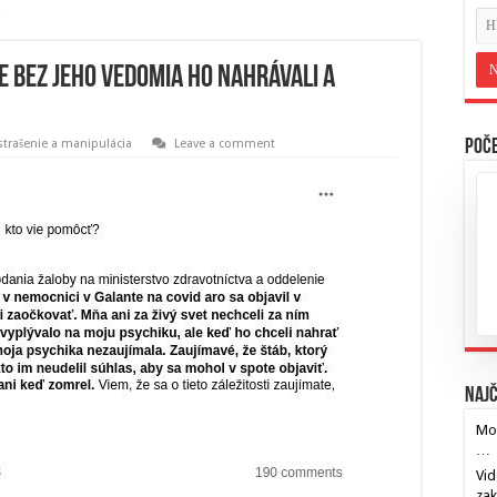
le bez jeho vedomia ho nahrávali a
strašenie a manipulácia
Leave a comment
Poče
Najč
Mos
…
Vid
za