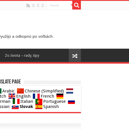
 využijú a odkopnú po voľbách.
Zo života – rady, tipy
slate page
Arabic
Chinese (Simplified)
tch
English
French
rman
Italian
Portuguese
Slovak
ssian
Spanish