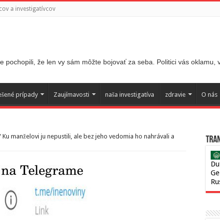
ov a investigatívcov
 pochopili, že len vy sám môžte bojovať za seba. Politici vás oklamu,
ešené prípady
Zaujímavosti
naša investigatíva
zdravie
O nás
/
Ku manželovi ju nepustili, ale bez jeho vedomia ho nahrávali a
Tran
Du
Ge
Ru