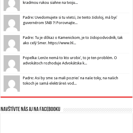
kradmou rukou siahne na tvoju...
Padre: Uvedomujete si tu všetci, že tento židoloj, má byť
guvernérom SNB ?! Porovnajte...
Padre: Tu je dôkaz o Kamenickom, je to židopodvodník, tak
ako celý Smer. https://www.hl...
Popelka: Lenže nemá to kto urobiť, to je ten problém. O
advokátoch rozhoduje Advokátska k...
Padre: Asi by sme sa mali pozrieť na naše toky, na našich
tokoch je samá elektráreň vod...
Navštívte nás aj na Facebooku