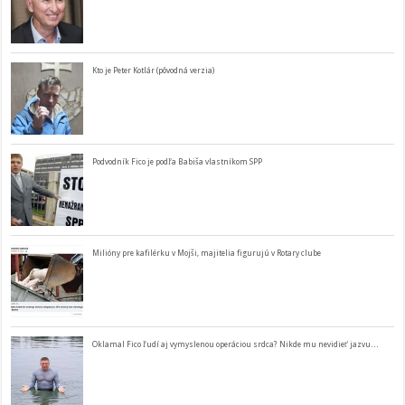
Kto je Peter Kotlár (pôvodná verzia)
Podvodník Fico je podľa Babiša vlastníkom SPP
Milióny pre kafilérku v Mojši, majitelia figurujú v Rotary clube
Oklamal Fico ľudí aj vymyslenou operáciou srdca? Nikde mu nevidieť jazvu…