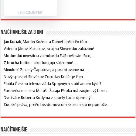
Najčítanejšie za 3 dni
Ján Kuciak, Marián Kočner a Daniel Lipšic: čo túto…
Video o Jánovi Kuciakovi, vraj na Slovensku zakázané
Moslimskú investíciu za miliardu EUR rieši sám Fico,…
Z brucha beštie – ako fungujú súkromné…
Minulosť Zuzany Čaputovej a parazitovanie na…
Nový spasiteľ Slovákov Zoroslav Kollár je člen…
Platila Českou televizi vláda Spojených států amerických?
Partnerka ministra Matúša Šutaja Eštoka má zaujímavý biznis
Dve tváre Roberta Kodyma z kapely Lucie-úprimný…
Ľudské práva, prečo bezdomovcom skoro nikto nepomože…
Najčítanejšie