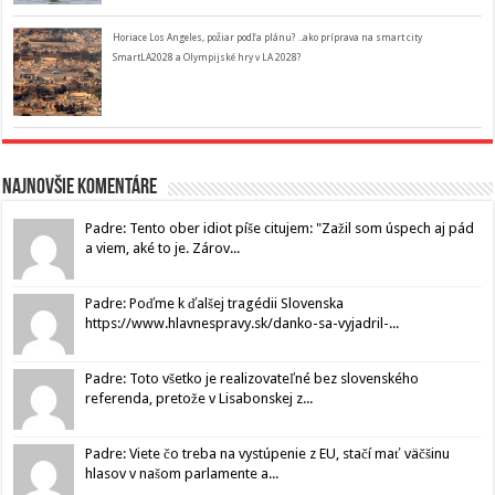
Horiace Los Angeles, požiar podľa plánu? ..ako príprava na smart city
SmartLA2028 a Olympijské hry v LA 2028?
Najnovšie komentáre
Padre: Tento ober idiot píše citujem: "Zažil som úspech aj pád
a viem, aké to je. Zárov...
Padre: Poďme k ďalšej tragédii Slovenska
https://www.hlavnespravy.sk/danko-sa-vyjadril-...
Padre: Toto všetko je realizovateľné bez slovenského
referenda, pretože v Lisabonskej z...
Padre: Viete čo treba na vystúpenie z EU, stačí mať väčšinu
hlasov v našom parlamente a...