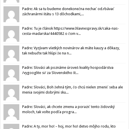
Padre: Ak sa tu budeme donekonečna nechať od.rbávať
záchranármi štátu s 13 dôchodkami,...
Padre: Tu je článok https://www.hlavnespravy.sk/caka-nas-
cesta-madarska/4440582 o čom v...
Padre: Vyzývam všetkých novinárov ak máte kauzy a dôkazy,
tak nebuďte tak hlúpi že na n...
Padre: Slováci ak poznáme úroveň kvality hospodárstva
/vygooglite si/ za Slovenského št...
Padre: Slováci, Boh žehná tým, čo chcú nielen zmeniť seba ale
menia svojimi dobrými sku...
Padre: Slováci, ak chcete zmenu a poraziť tento židovský
moloch, tak volte podľa progra...
Padre: A ty, mor ho! – hoj, mor ho! detvo môjho rodu, kto