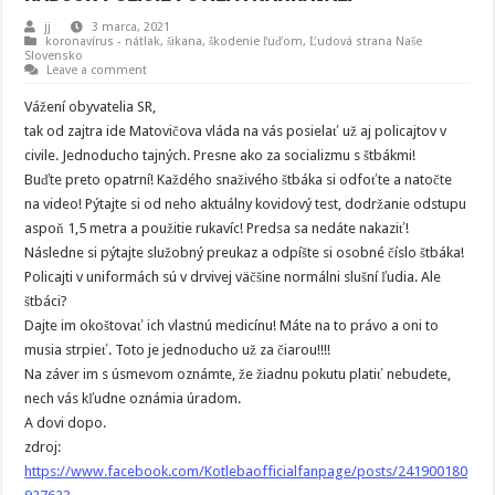
jj
3 marca, 2021
koronavírus - nátlak, šikana, škodenie ľuďom
,
Ľudová strana Naše
Slovensko
Leave a comment
Vážení obyvatelia SR,
tak od zajtra ide Matovičova vláda na vás posielať už aj policajtov v
civile. Jednoducho tajných. Presne ako za socializmu s štbákmi!
Buďte preto opatrní! Každého snaživého štbáka si odfoťte a natočte
na video! Pýtajte si od neho aktuálny kovidový test, dodržanie odstupu
aspoň 1,5 metra a použitie rukavíc! Predsa sa nedáte nakaziť!
Následne si pýtajte služobný preukaz a odpíšte si osobné číslo štbáka!
Policajti v uniformách sú v drvivej väčšine normálni slušní ľudia. Ale
štbáci?
Dajte im okoštovať ich vlastnú medicínu! Máte na to právo a oni to
musia strpieť. Toto je jednoducho už za čiarou!!!!
Na záver im s úsmevom oznámte, že žiadnu pokutu platiť nebudete,
nech vás kľudne oznámia úradom.
A dovi dopo.
zdroj:
https://www.facebook.com/Kotlebaofficialfanpage/posts/241900180