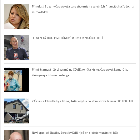
Minulosť Zuzany Čaputovej a parazitovanie na verejných financiách a ľudoch z
mimovládok
SLOVENSKÝ HOKEJ: MILIÓNOVÉ PODVODY NA ÚKOR DETÍ
Mimi Šramová – 2x očkovaná na COVID, volička Kisku, Čaputovej, kamarátka
Vašáryovej a Schwarzenberga
V Česku z fotovoltaiky a lítiovej batérie vybuchol dom, škoda takmer 300 000 EUR
Nový spasiteľ Slovákov Zoroslav Kollár je člen slobodomurárskej lóže