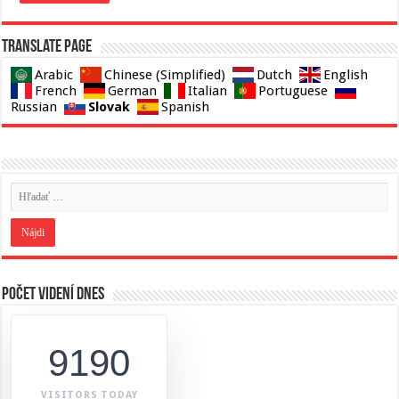
Translate page
Arabic
Chinese (Simplified)
Dutch
English
French
German
Italian
Portuguese
Slovak
Russian
Spanish
Počet videní dnes
9190
VISITORS TODAY