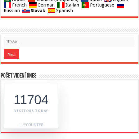
French
German
Italian
Portuguese
Slovak
Russian
Spanish
Počet videní dnes
11704
VISITORS TODAY