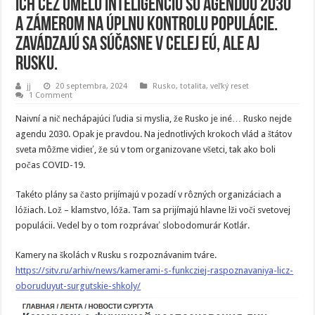
ich cez umelú inteligenciu sú agendou 2030
a zámerom na úplnu kontrolu populácie.
Zavádzajú sa súčasne v celej EÚ, ale aj
Rusku.
jj
20 septembra, 2024
Rusko
,
totalita
,
veľký reset
1 Comment
Naivní a nič nechápajúci ľudia si myslia, že Rusko je iné… Rusko nejde
agendu 2030. Opak je pravdou. Na jednotlivých krokoch vlád a štátov
sveta môžme vidieť, že sú v tom organizovane všetci, tak ako boli
počas COVID-19.
Takéto plány sa často prijímajú v pozadí v rôzných organizáciach a
lóžiach. Lož – klamstvo, lóža. Tam sa prijímajú hlavne lži voči svetovej
populácii. Vedel by o tom rozprávať slobodomurár Kotlár.
Kamery na školách v Rusku s rozpoznávanim tváre.
https://sitv.ru/arhiv/news/kamerami-s-funkcziej-raspoznavaniya-licz-
oboruduyut-surgutskie-shkoly/