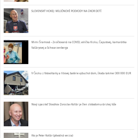
SLOVENSKÝ HOKEJ: MILIÓNOVÉ PODVODY NA ÚKOR DETÍ
Mimi Šramová – 2x očkovaná na COVID, volička Kisku, Čaputovej, kamarátka
Vašáryovej a Schwarzenberga
V Česku z fotovoltaiky a lítiovej batérie vybuchol dom, škoda takmer 300 000 EUR
Nový spasiteľ Slovákov Zoroslav Kollár je člen slobodomurárskej lóže
Kto je Peter Kotlár (pôvodná verzia)