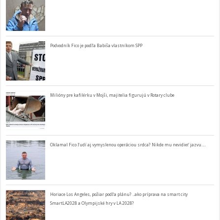
Podvodník Fico je podľa Babiša vlastníkom SPP
Milióny pre kafilérku v Mojši, majitelia figurujú v Rotary clube
Oklamal Fico ľudí aj vymyslenou operáciou srdca? Nikde mu nevidieť jazvu…
Horiace Los Angeles, požiar podľa plánu? ..ako príprava na smart city
SmartLA2028 a Olympijské hry v LA 2028?