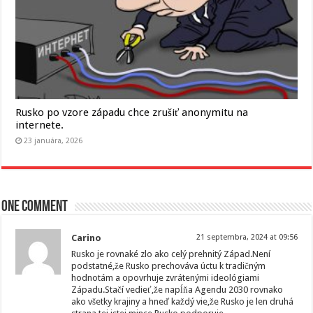
Rusko po vzore západu chce zrušiť anonymitu na
internete.
23 januára, 2026
One comment
Carino
21 septembra, 2024 at 09:56
Rusko je rovnaké zlo ako celý prehnitý Západ.Není
podstatné,že Rusko prechováva úctu k tradičným
hodnotám a opovrhuje zvrátenými ideológiami
Západu.Stačí vedieť,že napĺňa Agendu 2030 rovnako
ako všetky krajiny a hneď každý vie,že Rusko je len druhá