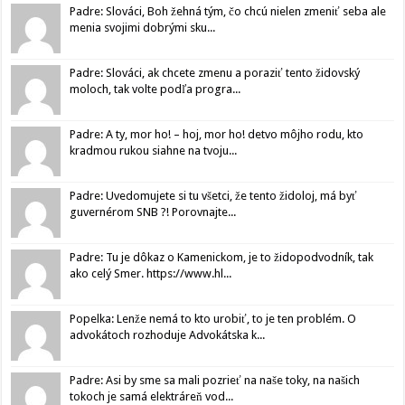
Padre: Slováci, Boh žehná tým, čo chcú nielen zmeniť seba ale
menia svojimi dobrými sku...
Padre: Slováci, ak chcete zmenu a poraziť tento židovský
moloch, tak volte podľa progra...
Padre: A ty, mor ho! – hoj, mor ho! detvo môjho rodu, kto
kradmou rukou siahne na tvoju...
Padre: Uvedomujete si tu všetci, že tento židoloj, má byť
guvernérom SNB ?! Porovnajte...
Padre: Tu je dôkaz o Kamenickom, je to židopodvodník, tak
ako celý Smer. https://www.hl...
Popelka: Lenže nemá to kto urobiť, to je ten problém. O
advokátoch rozhoduje Advokátska k...
Padre: Asi by sme sa mali pozrieť na naše toky, na našich
tokoch je samá elektráreň vod...