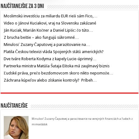
Najčítanejšie za 3 dni
Moslimskú investíciu za miliardu EUR rieši sám Fico,…
Video o Jánovi Kuciakovi, vraj na Slovensku zakázané
Ján Kuciak, Marián Kočner a Daniel Lipšic: čo túto…
Z brucha beštie – ako fungujú súkromné…
Minulosť Zuzany Čaputovej a parazitovanie na…
Platila Českou televizi vláda Spojených států amerických?
Dve tváre Roberta Kodyma z kapely Lucie-úprimný…
Partnerka ministra Matúša Šutaja Eštoka má zaujímavý biznis
Ľudské práva, prečo bezdomovcom skoro nikto nepomože…
Záchrana kúpeľov alebo získanie kontroly? Príbeh…
Najčítanejšie
Minulosť Zuzany Čaputovej a parazitovanie na verejných financiách a ľudoch z
mimovládok