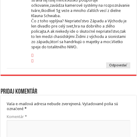
strana tej istej mince.Rusko podporuje
očkovanie,zavádza kamerové systémy na rozpoznávanie
tváre,škodlivé 5g veže a mnoho ďalších vecí z dielne
Klauna Schwaba.
Čo z toho vyplýva? Nepriateľstvo Západu a Východu je
len divadlo pre celý svet,hra na dobrého a zlého
policajta.A ak niekedy ide o skutočné nepriateľstvo,tak
to len medzi chasidskými Židmi z východu a sionistami
zo západu,ktorí sa handrkujú o majetky a moc.Všetko
speje do totalitného NWO.
Odpovedať
Pridaj komentár
Vaša e-mailová adresa nebude zverejnená.
Vyžadované polia sú
označené
*
Komentár
*