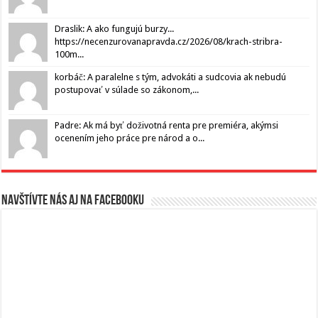
Draslik: A ako fungujú burzy...
https://necenzurovanapravda.cz/2026/08/krach-stribra-
100m...
korbáč: A paralelne s tým, advokáti a sudcovia ak nebudú
postupovať v súlade so zákonom,...
Padre: Ak má byť doživotná renta pre premiéra, akýmsi
ocenením jeho práce pre národ a o...
Navštívte nás aj na Facebooku