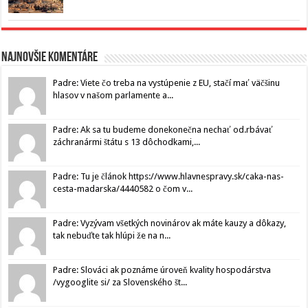
Najnovšie komentáre
Padre: Viete čo treba na vystúpenie z EU, stačí mať väčšinu
hlasov v našom parlamente a...
Padre: Ak sa tu budeme donekonečna nechať od.rbávať
záchranármi štátu s 13 dôchodkami,...
Padre: Tu je článok https://www.hlavnespravy.sk/caka-nas-
cesta-madarska/4440582 o čom v...
Padre: Vyzývam všetkých novinárov ak máte kauzy a dôkazy,
tak nebuďte tak hlúpi že na n...
Padre: Slováci ak poznáme úroveň kvality hospodárstva
/vygooglite si/ za Slovenského št...