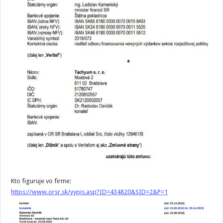
Kto figuruje vo firme:
https://www.orsr.sk/vypis.asp?ID=434820&SID=2&P=1