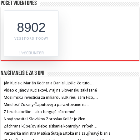
Počet videní dnes
8902
VISITORS TODAY
Najčítanejšie za 3 dni
Ján Kuciak, Marián Kočner a Daniel Lipšic: čo túto…
Video o Jánovi Kuciakovi, vraj na Slovensku zakázané
Moslimskú investíciu za miliardu EUR rieši sám Fico,…
Minulosť Zuzany Čaputovej a parazitovanie na…
Z brucha beštie – ako fungujú súkromné…
Nový spasiteľ Slovákov Zoroslav Kollár je člen…
Záchrana kúpeľov alebo získanie kontroly? Príbeh…
Partnerka ministra Matúša Šutaja Eštoka má zaujímavý biznis