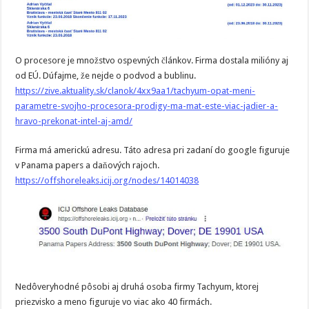
O procesore je množstvo ospevných článkov. Firma dostala milióny aj
od EÚ. Dúfajme, že nejde o podvod a bublinu.
https://zive.aktuality.sk/clanok/4xx9aa1/tachyum-opat-meni-
parametre-svojho-procesora-prodigy-ma-mat-este-viac-jadier-a-
hravo-prekonat-intel-aj-amd/
Firma má americkú adresu. Táto adresa pri zadaní do google figuruje
v Panama papers a daňových rajoch.
https://offshoreleaks.icij.org/nodes/14014038
Nedôveryhodné pôsobi aj druhá osoba firmy Tachyum, ktorej
priezvisko a meno figuruje vo viac ako 40 firmách.