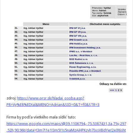
zdroj:
https://www.orsr.sk/hladaj_osoba.asp?
PR=Vy%E8%EDtal&MENO=Adrian&SID=0&T=f0&STR=3
Firma by podľa všetkého mala sídliť tuto:
https://www.google.com/maps/@39.1106794,-75.5387431,3a,75y,297
.52h,90.96t/data=!3m7!1e1!3m5!1s5naMzAiHPKzyh7IxsVBdYw!2e0!6sht