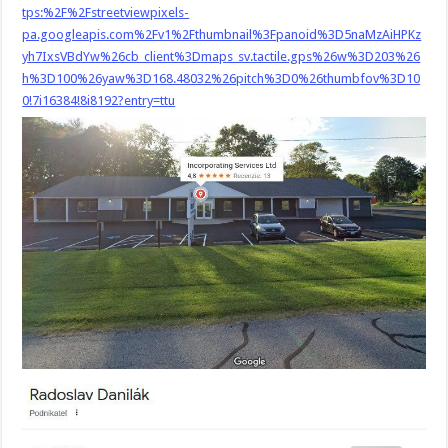
tps:%2F%2Fstreetviewpixels-
pa.googleapis.com%2Fv1%2Fthumbnail%3Fpanoid%3D5naMzAiHPKz
yh7IxsVBdYw%26cb_client%3Dmaps_sv.tactile.gps%26w%3D203%26
h%3D100%26yaw%3D168.48032%26pitch%3D0%26thumbfov%3D10
0!7i16384!8i8192?entry=ttu