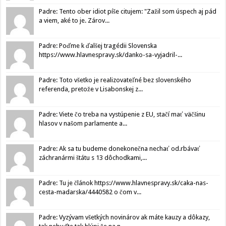
Padre: Tento ober idiot píše citujem: "Zažil som úspech aj pád
a viem, aké to je. Zárov...
Padre: Poďme k ďalšej tragédii Slovenska
https://www.hlavnespravy.sk/danko-sa-vyjadril-...
Padre: Toto všetko je realizovateľné bez slovenského
referenda, pretože v Lisabonskej z...
Padre: Viete čo treba na vystúpenie z EU, stačí mať väčšinu
hlasov v našom parlamente a...
Padre: Ak sa tu budeme donekonečna nechať od.rbávať
záchranármi štátu s 13 dôchodkami,...
Padre: Tu je článok https://www.hlavnespravy.sk/caka-nas-
cesta-madarska/4440582 o čom v...
Padre: Vyzývam všetkých novinárov ak máte kauzy a dôkazy,