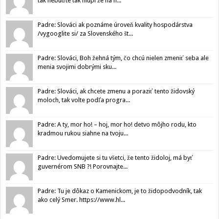
tak nebuďte tak hlúpi že na n...
Padre: Slováci ak poznáme úroveň kvality hospodárstva
/vygooglite si/ za Slovenského št...
Padre: Slováci, Boh žehná tým, čo chcú nielen zmeniť seba ale
menia svojimi dobrými sku...
Padre: Slováci, ak chcete zmenu a poraziť tento židovský
moloch, tak volte podľa progra...
Padre: A ty, mor ho! – hoj, mor ho! detvo môjho rodu, kto
kradmou rukou siahne na tvoju...
Padre: Uvedomujete si tu všetci, že tento židoloj, má byť
guvernérom SNB ?! Porovnajte...
Padre: Tu je dôkaz o Kamenickom, je to židopodvodník, tak
ako celý Smer. https://www.hl...