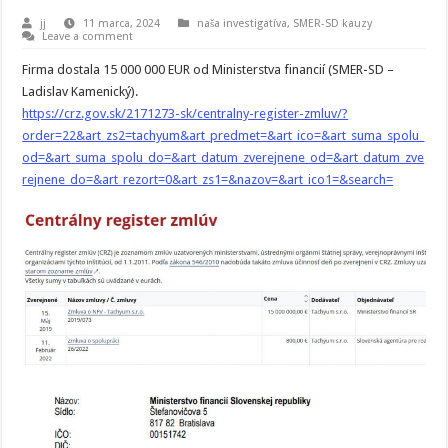
jj
11 marca, 2024
naša investigatíva
,
SMER-SD kauzy
Leave a comment
Firma dostala 15 000 000 EUR od Ministerstva financií (SMER-SD –
Ladislav Kamenický).
https://crz.gov.sk/2171273-sk/centralny-register-zmluv/?
order=22&art_zs2=tachyum&art_predmet=&art_ico=&art_suma_spolu_
od=&art_suma_spolu_do=&art_datum_zverejnene_od=&art_datum_zve
rejnene_do=&art_rezort=0&art_zs1=&nazov=&art_ico1=&search=