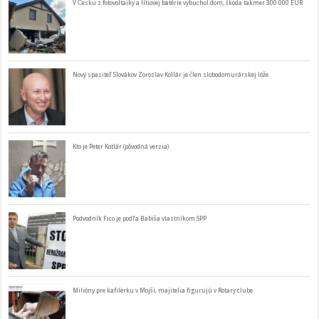
V Česku z fotovoltaiky a lítiovej batérie vybuchol dom, škoda takmer 300 000 EUR
Nový spasiteľ Slovákov Zoroslav Kollár je člen slobodomurárskej lóže
Kto je Peter Kotlár (pôvodná verzia)
Podvodník Fico je podľa Babiša vlastníkom SPP
Milióny pre kafilérku v Mojši, majitelia figurujú v Rotary clube