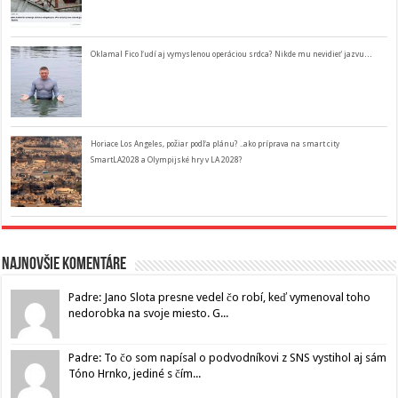
Oklamal Fico ľudí aj vymyslenou operáciou srdca? Nikde mu nevidieť jazvu…
Horiace Los Angeles, požiar podľa plánu? ..ako príprava na smart city
SmartLA2028 a Olympijské hry v LA 2028?
Najnovšie komentáre
Padre: Jano Slota presne vedel čo robí, keď vymenoval toho
nedorobka na svoje miesto. G...
Padre: To čo som napísal o podvodníkovi z SNS vystihol aj sám
Tóno Hrnko, jediné s čím...