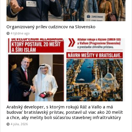
Organizovaný prílev cudzincov na Slovensko
4 týždne ago
Arabský developer, s ktorým rokujú Ráž a Vallo a má
budovať bratislavský prístav, postavil už viac ako 20 mešít
a chce, aby mešity boli súčasťou stavebnej infraštruktúry
4 júla, 2026