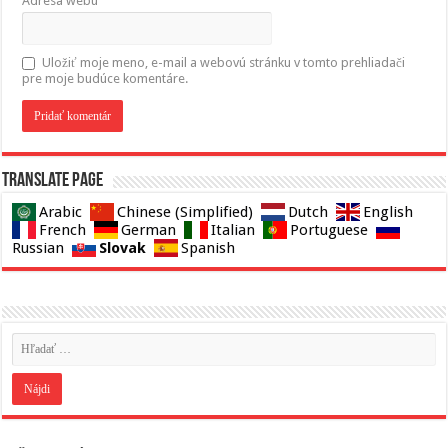
Adresa webu
Uložiť moje meno, e-mail a webovú stránku v tomto prehliadači
pre moje budúce komentáre.
Translate page
Arabic
Chinese (Simplified)
Dutch
English
French
German
Italian
Portuguese
Slovak
Russian
Spanish