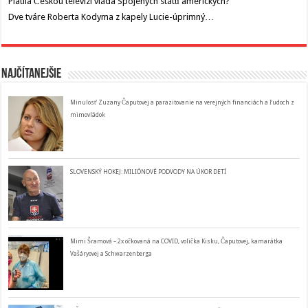
Platila Českou televizi vláda Spojených států amerických?
Dve tváre Roberta Kodyma z kapely Lucie-úprimný…
Najčítanejšie
Minulosť Zuzany Čaputovej a parazitovanie na verejných financiách a ľudoch z
mimovládok
SLOVENSKÝ HOKEJ: MILIÓNOVÉ PODVODY NA ÚKOR DETÍ
Mimi Šramová – 2x očkovaná na COVID, volička Kisku, Čaputovej, kamarátka
Vašáryovej a Schwarzenberga