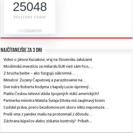
25048
VISITORS TODAY
Najčítanejšie za 3 dni
Video o Jánovi Kuciakovi, vraj na Slovensku zakázané
Moslimskú investíciu za miliardu EUR rieši sám Fico,…
Z brucha beštie – ako fungujú súkromné…
Minulosť Zuzany Čaputovej a parazitovanie na…
Dve tváre Roberta Kodyma z kapely Lucie-úprimný…
Platila Českou televizi vláda Spojených států amerických?
Partnerka ministra Matúša Šutaja Eštoka má zaujímavý biznis
Ľudské práva, prečo bezdomovcom skoro nikto nepomože…
Prešli sme z yandex mailu na protonmail z dôvodu…
Záchrana kúpeľov alebo získanie kontroly? Príbeh…