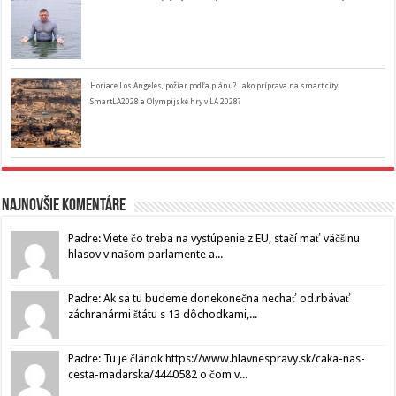
Horiace Los Angeles, požiar podľa plánu? ..ako príprava na smart city
SmartLA2028 a Olympijské hry v LA 2028?
Najnovšie komentáre
Padre: Viete čo treba na vystúpenie z EU, stačí mať väčšinu
hlasov v našom parlamente a...
Padre: Ak sa tu budeme donekonečna nechať od.rbávať
záchranármi štátu s 13 dôchodkami,...
Padre: Tu je článok https://www.hlavnespravy.sk/caka-nas-
cesta-madarska/4440582 o čom v...