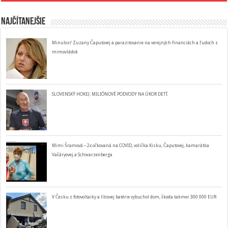
Najčítanejšie
Minulosť Zuzany Čaputovej a parazitovanie na verejných financiách a ľudoch z
mimovládok
SLOVENSKÝ HOKEJ: MILIÓNOVÉ PODVODY NA ÚKOR DETÍ
Mimi Šramová – 2x očkovaná na COVID, volička Kisku, Čaputovej, kamarátka
Vašáryovej a Schwarzenberga
V Česku z fotovoltaiky a lítiovej batérie vybuchol dom, škoda takmer 300 000 EUR