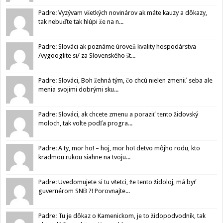
Padre: Vyzývam všetkých novinárov ak máte kauzy a dôkazy,
tak nebuďte tak hlúpi že na n...
Padre: Slováci ak poznáme úroveň kvality hospodárstva
/vygooglite si/ za Slovenského št...
Padre: Slováci, Boh žehná tým, čo chcú nielen zmeniť seba ale
menia svojimi dobrými sku...
Padre: Slováci, ak chcete zmenu a poraziť tento židovský
moloch, tak volte podľa progra...
Padre: A ty, mor ho! – hoj, mor ho! detvo môjho rodu, kto
kradmou rukou siahne na tvoju...
Padre: Uvedomujete si tu všetci, že tento židoloj, má byť
guvernérom SNB ?! Porovnajte...
Padre: Tu je dôkaz o Kamenickom, je to židopodvodník, tak