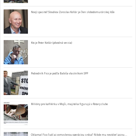
Nový spasiteľ Slovákov Zoroslav Kollár je člen slobodomurárskej lóže
Kto je Peter Kotlár (pôvodná verzia)
Podvodník Fico je podľa Babiša vlastníkom SPP
Milióny pre kafilérku v Mojši, majitelia figurujú v Rotary clube
Oklamal Fico ľudí aj vymyslenou operáciou srdca? Nikde mu nevidieť jazvu…