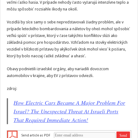
veľmi ťažko hasia. V prípade nehody často vyžarujú intenzívne teplo a
môžu spôsobiť rozsiahle škody na okolí.
Vozidlá by síce samy o sebe nepredstavovali žiadny problém, ale v
prípade leteckého bombardovania a náletov by oheň mohol spôsobiť
veľkú spúšť v prístave, ktorý v čase takýchto konfliktov slúži ako
základná pomoc pre hospodárstvo. Vzhľadom na stovky elektrických
vozidiel v blízkosti prístavu by akýkoľvek útok mohol viesť k požiaru,
ktorý by bolo naozaj ťažké zvládnuť a uhasiť.
Obavy podnietili izraelské orgány, aby nariadili dovozcom
automobilov v krajine, aby EV z prístavov odviezli.
zdroj:
How Electric Cars Became A Major Problem For
Israel? The Unexpected Threat At Israeli Ports
That Required Immediate Action!
Send article as PDF