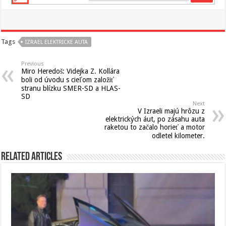
Tags
IZRAEL ELEKTRICKE AUTA
Previous
Miro Heredoš: Videjka Z. Kollára
boli od úvodu s cieľom založiť
stranu blízku SMER-SD a HLAS-
SD
Next
V Izraeli majú hrôzu z
elektrických áut, po zásahu auta
raketou to začalo horieť a motor
odletel kilometer.
Related Articles