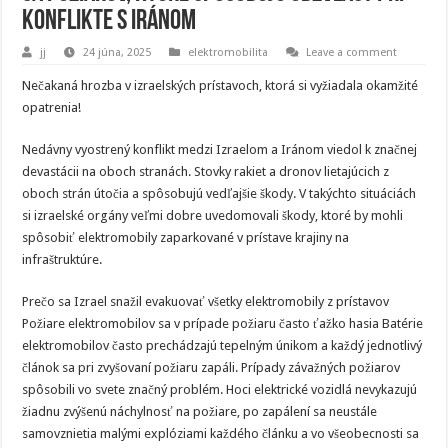
konflikte s Iránom
jj
24 júna, 2025
elektromobilita
Leave a comment
Nečakaná hrozba v izraelských prístavoch, ktorá si vyžiadala okamžité
opatrenia!
Nedávny vyostrený konflikt medzi Izraelom a Iránom viedol k značnej
devastácii na oboch stranách. Stovky rakiet a dronov lietajúcich z
oboch strán útočia a spôsobujú vedľajšie škody. V takýchto situáciách
si izraelské orgány veľmi dobre uvedomovali škody, ktoré by mohli
spôsobiť elektromobily zaparkované v prístave krajiny na
infraštruktúre.
Prečo sa Izrael snažil evakuovať všetky elektromobily z prístavov
Požiare elektromobilov sa v prípade požiaru často ťažko hasia Batérie
elektromobilov často prechádzajú tepelným únikom a každý jednotlivý
článok sa pri zvyšovaní požiaru zapáli. Prípady závažných požiarov
spôsobili vo svete značný problém. Hoci elektrické vozidlá nevykazujú
žiadnu zvýšenú náchylnosť na požiare, po zapálení sa neustále
samovznietia malými explóziami každého článku a vo všeobecnosti sa