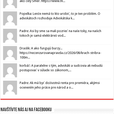
ako celý Smer. https://www.hl...
Popelka: Lenže nemá to kto urobiť, to je ten problém. O
advokátoch rozhoduje Advokátska k...
Padre: Asi by sme sa mali pozrieť na naše toky, na našich
tokoch je samá elektráreň vod...
Draslik: A ako fungujú burzy...
https://necenzurovanapravda.cz/2026/08/krach-stribra-
100m...
korbáč: A paralelne s tým, advokáti a sudcovia ak nebudú
postupovať v súlade so zákonom,...
Padre: Ak má byť doživotná renta pre premiéra, akýmsi
ocenením jeho práce pre národ a o...
Navštívte nás aj na Facebooku