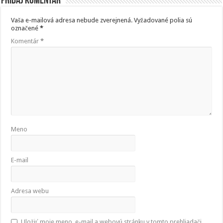
Pridaj komentár
Vaša e-mailová adresa nebude zverejnená.
Vyžadované polia sú
označené
*
Komentár
*
Meno
E-mail
Adresa webu
Uložiť moje meno, e-mail a webovú stránku v tomto prehliadači