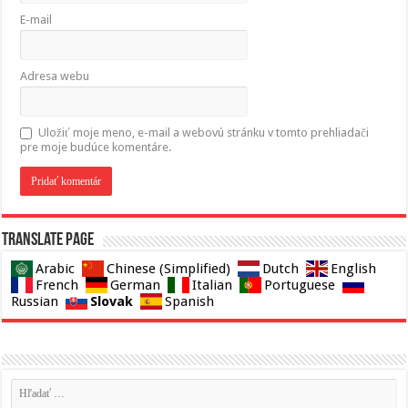
E-mail
Adresa webu
Uložiť moje meno, e-mail a webovú stránku v tomto prehliadači
pre moje budúce komentáre.
Translate page
Arabic
Chinese (Simplified)
Dutch
English
French
German
Italian
Portuguese
Slovak
Russian
Spanish