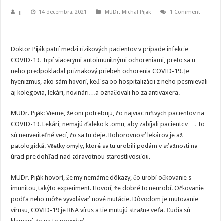
jj
14 decembra, 2021
MUDr. Michal Piják
1 Comment
Doktor Piják patrí medzi rizikových pacientov v prípade infekcie
COVID-19. Trpí viacerými autoimunitnými ochoreniami, preto sa u
neho predpokladal príznakový priebeh ochorenia COVID-19. Je
hyenizmus, ako sám hovorí, keď sa po hospitalizácii z neho posmievali
aj kolegovia, lekári, novinári…a označovali ho za antivaxera.
MUDr. Piják: Vieme, že oni potrebujú, čo najviac mŕtvych pacientov na
COVID-19. Lekári, nemajú ďaleko k tomu, aby zabíjali pacientov…. To
sú neuveriteľné vecí, čo sa tu deje. Bohorovnosť lekárov je až
patologická. Všetky omyly, ktoré sa tu urobili podám v sťažnosti na
úrad pre dohľad nad zdravotnou starostlivosťou.
MUDr. Piják hovorí, že my nemáme dôkazy, čo urobí očkovanie s
imunitou, takýto experiment. Hovorí, že dobré to neurobí. Očkovanie
podľa neho môže vyvolávať nové mutácie. Dôvodom je mutovanie
vírusu, COVID-19 je RNA vírus a tie mutujú strašne veľa. Ľudia sú
klamaní, čo na to povedať.