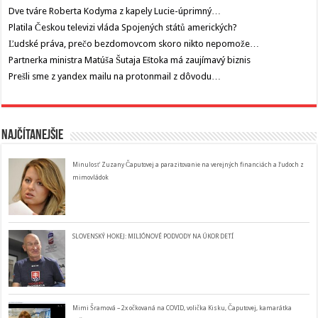
Dve tváre Roberta Kodyma z kapely Lucie-úprimný…
Platila Českou televizi vláda Spojených států amerických?
Ľudské práva, prečo bezdomovcom skoro nikto nepomože…
Partnerka ministra Matúša Šutaja Eštoka má zaujímavý biznis
Prešli sme z yandex mailu na protonmail z dôvodu…
Najčítanejšie
Minulosť Zuzany Čaputovej a parazitovanie na verejných financiách a ľudoch z
mimovládok
SLOVENSKÝ HOKEJ: MILIÓNOVÉ PODVODY NA ÚKOR DETÍ
Mimi Šramová – 2x očkovaná na COVID, volička Kisku, Čaputovej, kamarátka