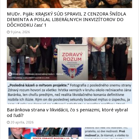
MUDr. Piják: KRAJSKÝ SÚD SPRAVIL Z CENZORA ŠNÍDLA
DEMENTA A POSLAL LIBERÁLNYCH INKVIZÍTOROV DO
DÔCHODKU časť 1
9 júna, 2026
Baránkova strana v likvidácii, čo s peniazmi, ktoré vybral
od ľudí?
20 apríla, 2026