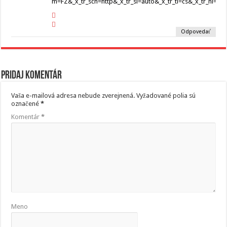
m=FZ&_x_tr_sch=http&_x_tr_sl=auto&_x_tr_tl=cs&_x_tr_hl=sk
Odpovedať
Pridaj komentár
Vaša e-mailová adresa nebude zverejnená.
Vyžadované polia sú
označené
*
Komentár
*
Meno