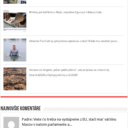
Milióny pre kafilérku v Mojši, majitelia figurujú v Rotary clube
Oklamal Fico ľudí aj vymyslenou operáciou srdca? Nikde mu nevidieť jazvu…
Horiace Los Angeles, požiar podľa plánu? ..ako príprava na smart city
SmartLA2028 a Olympijské hry v LA 2028?
Najnovšie komentáre
Padre: Viete čo treba na vystúpenie z EU, stačí mať väčšinu
hlasov v našom parlamente a...