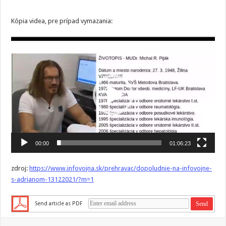
Kópia videa, pre prípad vymazania:
Video
prehrávač
00:00
01:06:23
zdroj:
https://www.infovojna.sk/prehravac/dopoludnie-na-infovojne-
s-adrianom-13122021/?m=1
Send article as PDF