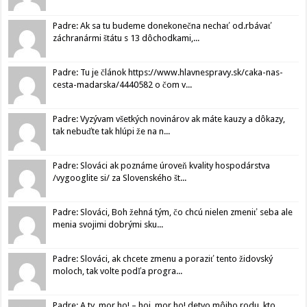
Padre: Ak sa tu budeme donekonečna nechať od.rbávať
záchranármi štátu s 13 dôchodkami,...
Padre: Tu je článok https://www.hlavnespravy.sk/caka-nas-
cesta-madarska/4440582 o čom v...
Padre: Vyzývam všetkých novinárov ak máte kauzy a dôkazy,
tak nebuďte tak hlúpi že na n...
Padre: Slováci ak poznáme úroveň kvality hospodárstva
/vygooglite si/ za Slovenského št...
Padre: Slováci, Boh žehná tým, čo chcú nielen zmeniť seba ale
menia svojimi dobrými sku...
Padre: Slováci, ak chcete zmenu a poraziť tento židovský
moloch, tak volte podľa progra...
Padre: A ty, mor ho! – hoj, mor ho! detvo môjho rodu, kto