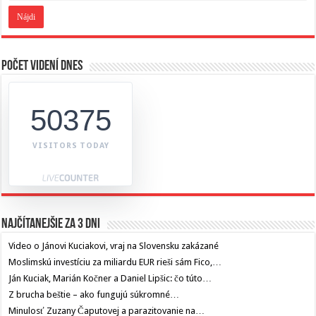
Počet videní dnes
50375
VISITORS TODAY
Najčítanejšie za 3 dni
Video o Jánovi Kuciakovi, vraj na Slovensku zakázané
Moslimskú investíciu za miliardu EUR rieši sám Fico,…
Ján Kuciak, Marián Kočner a Daniel Lipšic: čo túto…
Z brucha beštie – ako fungujú súkromné…
Minulosť Zuzany Čaputovej a parazitovanie na…