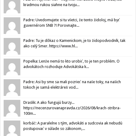
kradmou rukou siahne na tvoju...
Padre: Uvedomujete si tu všetci, že tento židoloj, má byť
guvernérom SNB ?! Porovnajte...
Padre: Tu je dôkaz o Kamenickom, je to židopodvodník, tak
ako celý Smer. https://www.hl...
Popelka: Lenže nemá to kto urobiť, to je ten problém. O
advokátoch rozhoduje Advokátska k...
Padre: Asi by sme sa mali pozrieť na naše toky, na našich
tokoch je samá elektráreň vod...
Draslik: A ako fungujú burzy...
https://necenzurovanapravda.cz/2026/08/krach-stribra-
100m...
korbáč: A paralelne s tým, advokáti a sudcovia ak nebudú
postupovať v súlade so zákonom,...