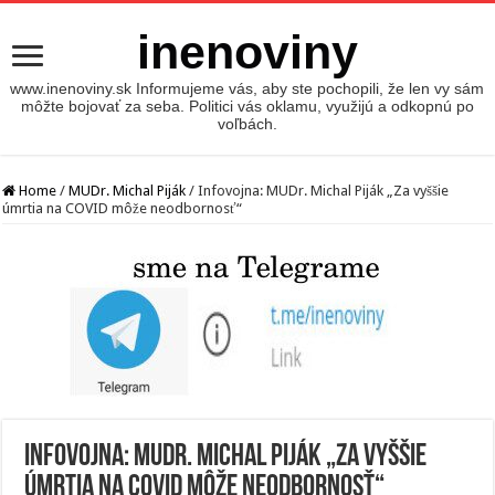
inenoviny
www.inenoviny.sk Informujeme vás, aby ste pochopili, že len vy sám
môžte bojovať za seba. Politici vás oklamu, využijú a odkopnú po
voľbách.
Home
/
MUDr. Michal Piják
/
Infovojna: MUDr. Michal Piják „Za vyššie
úmrtia na COVID môže neodbornosť“
Infovojna: MUDr. Michal Piják „Za vyššie
úmrtia na COVID môže neodbornosť“