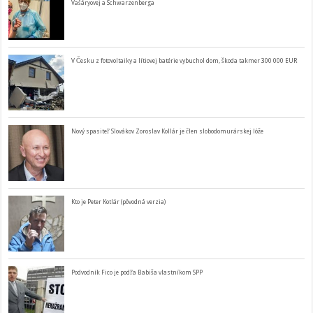
Vašáryovej a Schwarzenberga
V Česku z fotovoltaiky a lítiovej batérie vybuchol dom, škoda takmer 300 000 EUR
Nový spasiteľ Slovákov Zoroslav Kollár je člen slobodomurárskej lóže
Kto je Peter Kotlár (pôvodná verzia)
Podvodník Fico je podľa Babiša vlastníkom SPP