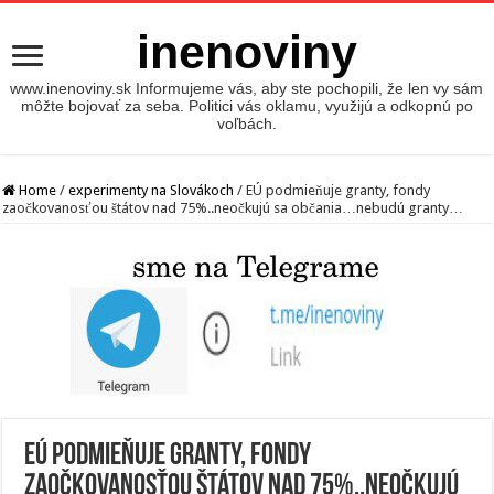
inenoviny
www.inenoviny.sk Informujeme vás, aby ste pochopili, že len vy sám
môžte bojovať za seba. Politici vás oklamu, využijú a odkopnú po
voľbách.
Home
/
experimenty na Slovákoch
/
EÚ podmieňuje granty, fondy
zaočkovanosťou štátov nad 75%..neočkujú sa občania…nebudú granty…
EÚ podmieňuje granty, fondy
zaočkovanosťou štátov nad 75%..neočkujú