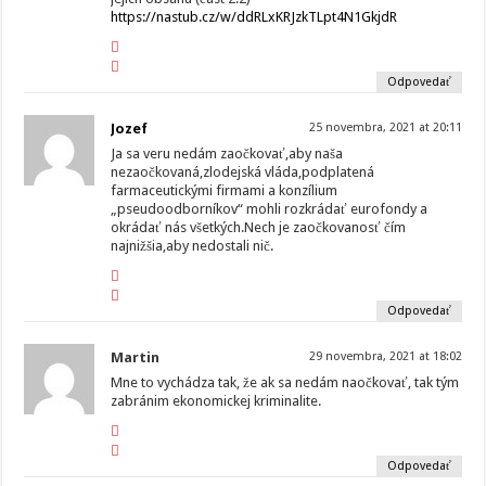
https://nastub.cz/w/ddRLxKRJzkTLpt4N1GkjdR
Odpovedať
Jozef
25 novembra, 2021 at 20:11
Ja sa veru nedám zaočkovať,aby naša
nezaočkovaná,zlodejská vláda,podplatená
farmaceutickými firmami a konzílium
„pseudoodborníkov“ mohli rozkrádať eurofondy a
okrádať nás všetkých.Nech je zaočkovanosť čím
najnižšia,aby nedostali nič.
Odpovedať
Martin
29 novembra, 2021 at 18:02
Mne to vychádza tak, že ak sa nedám naočkovať, tak tým
zabránim ekonomickej kriminalite.
Odpovedať