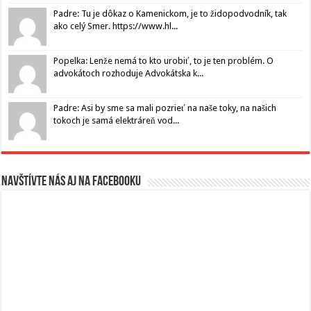
Padre: Tu je dôkaz o Kamenickom, je to židopodvodník, tak
ako celý Smer. https://www.hl...
Popelka: Lenže nemá to kto urobiť, to je ten problém. O
advokátoch rozhoduje Advokátska k...
Padre: Asi by sme sa mali pozrieť na naše toky, na našich
tokoch je samá elektráreň vod...
Navštívte nás aj na Facebooku