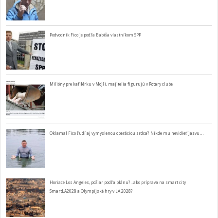
Podvodník Fico je podľa Babiša vlastníkom SPP
Milióny pre kafilérku v Mojši, majitelia figurujú v Rotary clube
Oklamal Fico ľudí aj vymyslenou operáciou srdca? Nikde mu nevidieť jazvu…
Horiace Los Angeles, požiar podľa plánu? ..ako príprava na smart city
SmartLA2028 a Olympijské hry v LA 2028?