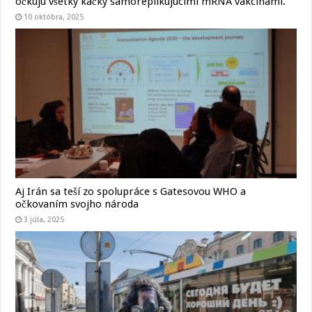
očkujú všetky kačky samoreplikujúcimi mRNA vakcínami.
10 októbra, 2025
Aj Irán sa teší zo spolupráce s Gatesovou WHO a
očkovaním svojho národa
3 júla, 2025