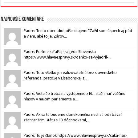
Najnovšie komentáre
Padre: Tento ober idiot píše citujem: "Zažil som úspech aj pád
a viem, aké to je. Zárov...
Padre: Poďme k ďalšej tragédii Slovenska
https://www.hlavnespravy.sk/danko-sa-vyjadril-...
Padre: Toto všetko je realizovateľné bez slovenského
referenda, pretože v Lisabonskej z...
Padre: Viete čo treba na vystúpenie z EU, stačí mať väčšinu
hlasov v našom parlamente a...
Padre: Ak sa tu budeme donekonečna nechať od.rbávať
záchranármi štátu s 13 dôchodkami,...
Padre: Tu je článok https://www.hlavnespravy.sk/caka-nas-