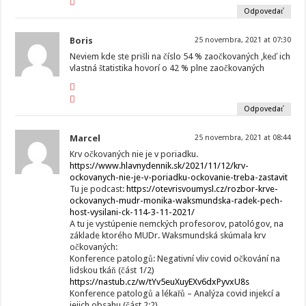
Odpovedať
Boris
25 novembra, 2021 at 07:30
Neviem kde ste prišli na číslo 54 % zaočkovaných ,keď ich
vlastná štatistika hovorí o 42 % plne zaočkovaných
Odpovedať
Marcel
25 novembra, 2021 at 08:44
Krv očkovaných nie je v poriadku.
https://www.hlavnydennik.sk/2021/11/12/krv-
ockovanych-nie-je-v-poriadku-ockovanie-treba-zastavit
Tu je podcast:
https://otevrisvoumysl.cz/rozbor-krve-
ockovanych-mudr-monika-waksmundska-radek-pech-
host-vysilani-ck-114-3-11-2021/
A tu je vystúpenie nemckých profesorov, patológov, na
základe ktorého MUDr. Waksmundská skúmala krv
očkovaných:
Konference patologů: Negativní vliv covid očkování na
lidskou tkáň (část 1/2)
https://nastub.cz/w/tYv5euXuyEXv6dxPyvxU8s
Konference patologů a lékařů – Analýza covid injekcí a
jejich obsahu (část 2:2)