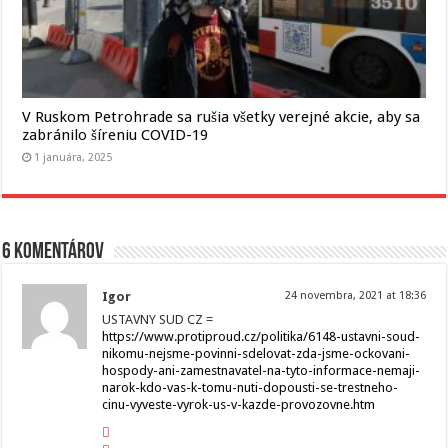
V Ruskom Petrohrade sa rušia všetky verejné akcie, aby sa
zabránilo šíreniu COVID-19
1 januára, 2025
6 komentárov
Igor
24 novembra, 2021 at 18:36
USTAVNY SUD CZ =
https://www.protiproud.cz/politika/6148-ustavni-soud-
nikomu-nejsme-povinni-sdelovat-zda-jsme-ockovani-
hospody-ani-zamestnavatel-na-tyto-informace-nemaji-
narok-kdo-vas-k-tomu-nuti-dopousti-se-trestneho-
cinu-vyveste-vyrok-us-v-kazde-provozovne.htm