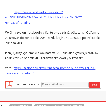
zdroj:
https://www.facebook.com/watch/?
v=157919909840544&extid=CL-UNK-UNK-UNK-AN_GK0T-
GK1C&ref=sharing
WHO na svojom facebooku píše, že sme v súťaži očkovania. Cieľom je
zaočkovať do konca roka 2021 každú krajinu na 40%. Do polovice roka
2022 na 70%.
Plán je jasný, vydieranie bude narastať. Už aktuálne vydierajú rodičov,
rodiny tak, že podmieňujú zdravotnícke výkony očkovaním.
zdroj:
https://zaslobodu.sk/eu-financna-pomoc-bude-zavisiet-od-
zaockovanosti-statu/
Send article as PDF