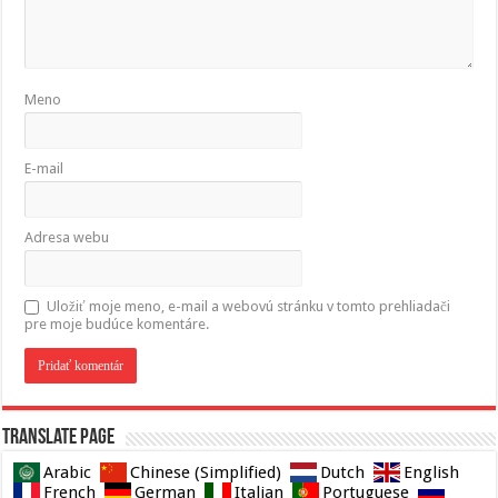
Meno
E-mail
Adresa webu
Uložiť moje meno, e-mail a webovú stránku v tomto prehliadači
pre moje budúce komentáre.
Translate page
Arabic
Chinese (Simplified)
Dutch
English
French
German
Italian
Portuguese