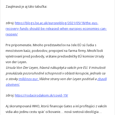
Zaujímavá je aj táto tabuľka:
zdroj:
https://blogs.lse.ac.uk/europpblog/2021/05/18/the-eus-
recovery-funds-should-be-released-when-europes-economies-can-
reopen/
Pre pripomenutie. Mnoho predstaviteľov na čele EÚ sú ľudia s
množstvom kaúz, podvodov, prepojení na farma firmy. Mnohí boli
vyšetrovaní pred podvody, vrátane predsedníčky EÚ komisie Ursuly
von der Leyen.
Ursula Von Der Leyen, hlavná nákupkyňa vakcín pre EU. V minulosti
preukázala pozoruhodné schopnosti v oblasti korupcie, jednalo sa
o stovky
miliónov eur
.
Vládne strany von der Leyen podržali a
zbavili
obvinení.
zdroj:
https://rodacirodakom.sk/covid-19/
Aj skorumpovaná WHO, ktorú financuje Gates a iní profitujúci z vakcín
vidia ako jedinu cestu späť očkovanie… nová svetová ideológia…