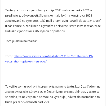
Tento graf zobrazuje odhady z mája 2021 na koniec roka 2021 a
predikcie zaočkovanosti. Slovensko malo byť na konci roka 2021
zaočkované na vyše 90%, takú mali s nami víziu (strašili dostatočne, veď
u nás zomrelo/zabili neposkytnutím adekvátnej starostlivosti včas? viac
ľudí ako v Japonsku s 20x vyššou populáciou.
Toto je aktuálna realita:
zdroj:
https://www.statista.com/statistics/1218676/full-covid-19-
vaccination-uptake-in-europe/
Tu vyššie som urobil printscreen originálneho textu, ktorý vzhľadom na
zločincov na čele štátov a EÚ môže zmiznúť pre nepohlnosť. V texte sa
spomína, že na čerpanie pomoci sa vyžaduje „návrat do normálu“ a to
bude pri zaočkovanosti nad 75%.