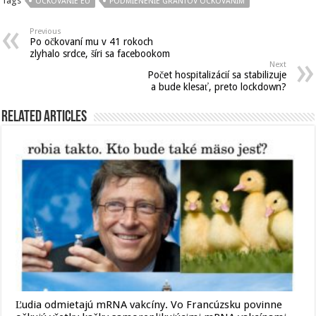
Tags
OCKOVANIE EU
PODMIENENIE GRANTOV OCKOVANIM
Previous
Po očkovaní mu v 41 rokoch
zlyhalo srdce, šíri sa facebookom
Next
Počet hospitalizácií sa stabilizuje
a bude klesať, preto lockdown?
Related Articles
Ľudia odmietajú mRNA vakcíny. Vo Francúzsku povinne