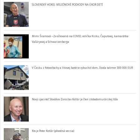
SLOVENSKÝ HOKEJ: MILIÓNOVÉ PODVODY NA ÚKOR DETÍ
Mimi Šramová – 2x očkovaná na COVID, volička Kisku, Čaputovej, kamarátka
Vašáryovej a Schwarzenberga
V Česku z fotovoltaiky a lítiovej batérie vybuchol dom, škoda takmer 300 000 EUR
Nový spasiteľ Slovákov Zoroslav Kollár je člen slobodomurárskej lóže
Kto je Peter Kotlár (pôvodná verzia)