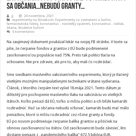
sa občania…nebudú granty…
jj
24 novembra, 2021
experimenty na Slovákoch
,
Experimenty so zvieratami a ľuďmi
,
farmaceutická lobby
,
koronavírus - následky opatrení
,
koronavírus - nátlak,
šikana, škodenie ľuďom
6 komentárov
Na zaujimavý dokument poukázal lekár na svojej FB stránke. V texte sa
píše, že čerpanie fondov a grantov z EÚ bude podmienené
zaočkovanosťou populácie nad 75%. Preto tak politici tlačia na
očkovanie. Nie pre zdravie, ale pre to, aby mali čo rozkrádať.
Sme svedkami masívného vakcinančného experimentu, ktorý je tlačený
všetkými možnými manipulatívnymi technikami vrátane vydierania.
Článok, z ktorého čerpám text vyšiel 18.mája 2021. Tento dátum je
dôležitý pre pochopenie masívneho tlaku na vakcináciu vo všetkých
štátoch. Koľko peňazí dá EÚ, toľko si môžu politici a ich blízki kamaráti
rozkradnúť. Keď sa občania nebudú očkovať, kamaráti budú mať málo
peniažkov, ktoré si môžu rozkradnúť cez rôzne granty a fondy.
EÚ po novom podmieňuje čerpanie balíka grantov a pôžičiek na
obnovu zaočkovanosťou štátov. Od zaočkovanosti bude závisieť, kto
dostane peniaze z „pandemického balíka“ 672,5 bilióna EUR.