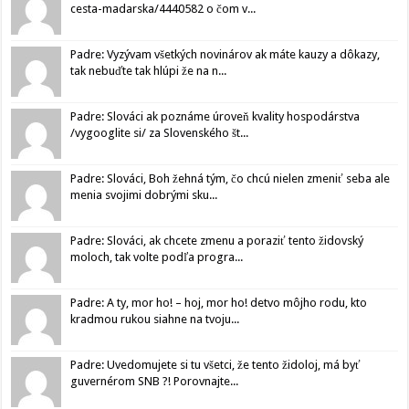
cesta-madarska/4440582 o čom v...
Padre: Vyzývam všetkých novinárov ak máte kauzy a dôkazy,
tak nebuďte tak hlúpi že na n...
Padre: Slováci ak poznáme úroveň kvality hospodárstva
/vygooglite si/ za Slovenského št...
Padre: Slováci, Boh žehná tým, čo chcú nielen zmeniť seba ale
menia svojimi dobrými sku...
Padre: Slováci, ak chcete zmenu a poraziť tento židovský
moloch, tak volte podľa progra...
Padre: A ty, mor ho! – hoj, mor ho! detvo môjho rodu, kto
kradmou rukou siahne na tvoju...
Padre: Uvedomujete si tu všetci, že tento židoloj, má byť
guvernérom SNB ?! Porovnajte...