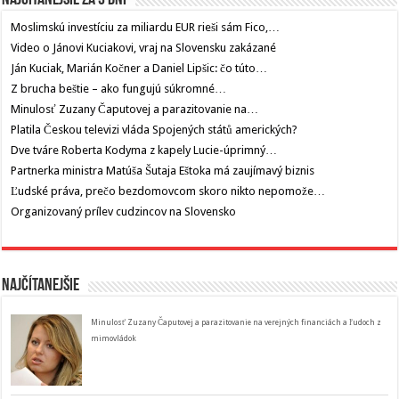
Najčítanejšie za 3 dni
Moslimskú investíciu za miliardu EUR rieši sám Fico,…
Video o Jánovi Kuciakovi, vraj na Slovensku zakázané
Ján Kuciak, Marián Kočner a Daniel Lipšic: čo túto…
Z brucha beštie – ako fungujú súkromné…
Minulosť Zuzany Čaputovej a parazitovanie na…
Platila Českou televizi vláda Spojených států amerických?
Dve tváre Roberta Kodyma z kapely Lucie-úprimný…
Partnerka ministra Matúša Šutaja Eštoka má zaujímavý biznis
Ľudské práva, prečo bezdomovcom skoro nikto nepomože…
Organizovaný prílev cudzincov na Slovensko
Najčítanejšie
Minulosť Zuzany Čaputovej a parazitovanie na verejných financiách a ľudoch z
mimovládok