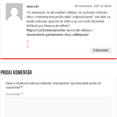
marcel
30 novembra, 2021 at 06:43
To znamená, že ak riaditeľ zahlási, že sa bude očkovať,
lebo z ministerstva prišlo také “odporúčanie”, tak deti sa
budú očkovať aj proti ch vôle a vy sa o tom dozviete
krížkom po funuse ak vôbec?
https://cz24.news/pozrite-sa-co-tie-zvery-v-
slovenskom-parlamente-chcu-odklepnut/
Odpovedať
Pridaj komentár
Vaša e-mailová adresa nebude zverejnená.
Vyžadované polia sú
označené
*
Komentár
*