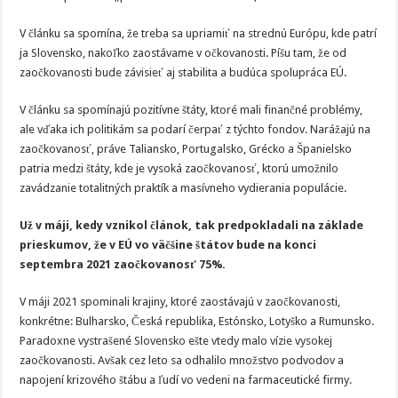
V článku sa spomína, že treba sa upriamiť na strednú Európu, kde patrí
ja Slovensko, nakoľko zaostávame v očkovanosti. Píšu tam, že od
zaočkovanosti bude závisieť aj stabilita a budúca spolupráca EÚ.
V článku sa spomínajú pozitívne štáty, ktoré mali finančné problémy,
ale vďaka ich politikám sa podarí čerpať z týchto fondov. Narážajú na
zaočkovanosť, práve Taliansko, Portugalsko, Grécko a Španielsko
patria medzi štáty, kde je vysoká zaočkovanosť, ktorú umožnilo
zavádzanie totalitných praktík a masívneho vydierania populácie.
Už v máji, kedy vznikol článok, tak predpokladali na základe
prieskumov, že v EÚ vo väčšine štátov bude na konci
septembra 2021 zaočkovanosť 75%.
V máji 2021 spominali krajiny, ktoré zaostávajú v zaočkovanosti,
konkrétne: Bulharsko, Česká republika, Estónsko, Lotyško a Rumunsko.
Paradoxne vystrašené Slovensko ešte vtedy malo vízie vysokej
zaočkovanosti. Avšak cez leto sa odhalilo množstvo podvodov a
napojení krizového štábu a ľudí vo vedeni na farmaceutické firmy.