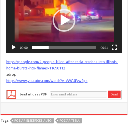
00:00
00:11
https://people.com/2-people-killed-after-tesla-crashes-into-illinois-
home-bursts-into-flames-11690112
zdroj:
https://www.youtube.com/watch?v=VWC4Eyw2jrk
Send article as PDF
Tags
POZIAR ELEKTRICKE AUTO
POZIAR TESLA