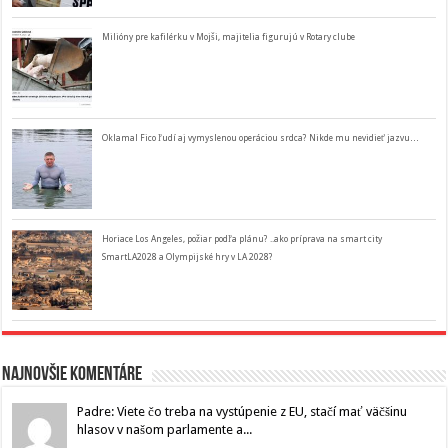
Milióny pre kafilérku v Mojši, majitelia figurujú v Rotary clube
Oklamal Fico ľudí aj vymyslenou operáciou srdca? Nikde mu nevidieť jazvu…
Horiace Los Angeles, požiar podľa plánu? ..ako príprava na smart city
SmartLA2028 a Olympijské hry v LA 2028?
Najnovšie komentáre
Padre: Viete čo treba na vystúpenie z EU, stačí mať väčšinu
hlasov v našom parlamente a...