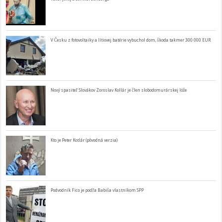
V Česku z fotovoltaiky a lítiovej batérie vybuchol dom, škoda takmer 300 000 EUR
Nový spasiteľ Slovákov Zoroslav Kollár je člen slobodomurárskej lóže
Kto je Peter Kotlár (pôvodná verzia)
Podvodník Fico je podľa Babiša vlastníkom SPP