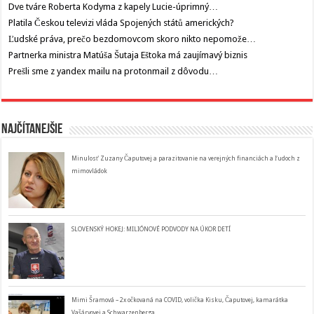
Dve tváre Roberta Kodyma z kapely Lucie-úprimný…
Platila Českou televizi vláda Spojených států amerických?
Ľudské práva, prečo bezdomovcom skoro nikto nepomože…
Partnerka ministra Matúša Šutaja Eštoka má zaujímavý biznis
Prešli sme z yandex mailu na protonmail z dôvodu…
Najčítanejšie
Minulosť Zuzany Čaputovej a parazitovanie na verejných financiách a ľudoch z
mimovládok
SLOVENSKÝ HOKEJ: MILIÓNOVÉ PODVODY NA ÚKOR DETÍ
Mimi Šramová – 2x očkovaná na COVID, volička Kisku, Čaputovej, kamarátka
Vašáryovej a Schwarzenberga