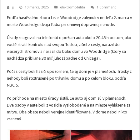
jj
10 marca, 2025
elektromobilita
1 Comment
Podľa hasičského zboru Lisle-Woodridge zahynuli v nedeľu 2. marca v
meste Woodridge dvaja ľudia pri ohnivej dopravnej nehode.
Úrady reagovali na telefonát o požiari auta okolo 20.45 h po tom, ako
vodič stratil kontrolu nad svojou Teslou, zišiel z cesty, narazil do
viacerých stromov a narazil do boku domu vo Woodridge (ktorý sa
nachádza približne 30 míľ juhozápadne od Chicaga).
Počas cesty boli hasiči upozornení, že aj dom je v plameňoch. Trosky z
nehody boli roztrúsené po trávniku domu a po celom bloku, podľa
NBC 5.
Po príchode na miesto úrady zistili, že auto aj dom sú v plameňoch.
Dve osoby v aute boli z vozidla vyslobodené a na mieste vyhlásené za
mŕtve. Obe obete neboli verejne identifikované. V dome nebol nikto
zranený.