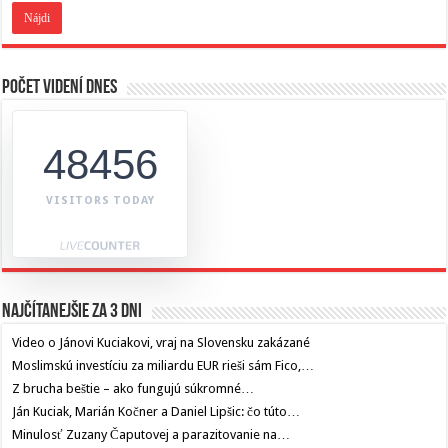
Počet videní dnes
48456
VISITORS TODAY
Najčítanejšie za 3 dni
Video o Jánovi Kuciakovi, vraj na Slovensku zakázané
Moslimskú investíciu za miliardu EUR rieši sám Fico,…
Z brucha beštie – ako fungujú súkromné…
Ján Kuciak, Marián Kočner a Daniel Lipšic: čo túto…
Minulosť Zuzany Čaputovej a parazitovanie na…