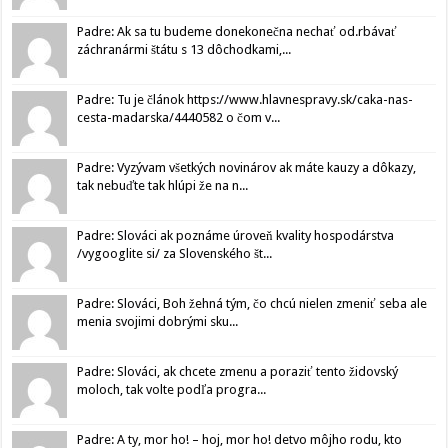
Padre: Ak sa tu budeme donekonečna nechať od.rbávať
záchranármi štátu s 13 dôchodkami,...
Padre: Tu je článok https://www.hlavnespravy.sk/caka-nas-
cesta-madarska/4440582 o čom v...
Padre: Vyzývam všetkých novinárov ak máte kauzy a dôkazy,
tak nebuďte tak hlúpi že na n...
Padre: Slováci ak poznáme úroveň kvality hospodárstva
/vygooglite si/ za Slovenského št...
Padre: Slováci, Boh žehná tým, čo chcú nielen zmeniť seba ale
menia svojimi dobrými sku...
Padre: Slováci, ak chcete zmenu a poraziť tento židovský
moloch, tak volte podľa progra...
Padre: A ty, mor ho! – hoj, mor ho! detvo môjho rodu, kto