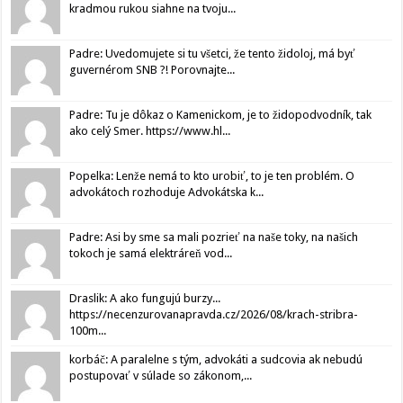
kradmou rukou siahne na tvoju...
Padre: Uvedomujete si tu všetci, že tento židoloj, má byť
guvernérom SNB ?! Porovnajte...
Padre: Tu je dôkaz o Kamenickom, je to židopodvodník, tak
ako celý Smer. https://www.hl...
Popelka: Lenže nemá to kto urobiť, to je ten problém. O
advokátoch rozhoduje Advokátska k...
Padre: Asi by sme sa mali pozrieť na naše toky, na našich
tokoch je samá elektráreň vod...
Draslik: A ako fungujú burzy...
https://necenzurovanapravda.cz/2026/08/krach-stribra-
100m...
korbáč: A paralelne s tým, advokáti a sudcovia ak nebudú
postupovať v súlade so zákonom,...