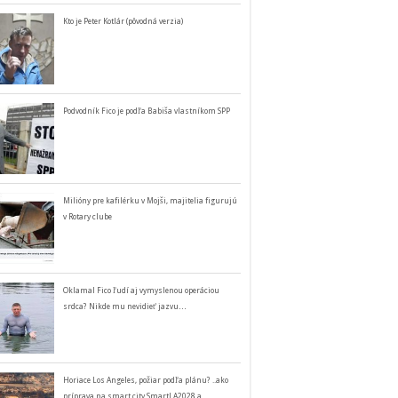
Kto je Peter Kotlár (pôvodná verzia)
Podvodník Fico je podľa Babiša vlastníkom SPP
Milióny pre kafilérku v Mojši, majitelia figurujú
v Rotary clube
Oklamal Fico ľudí aj vymyslenou operáciou
srdca? Nikde mu nevidieť jazvu…
Horiace Los Angeles, požiar podľa plánu? ..ako
príprava na smart city SmartLA2028 a