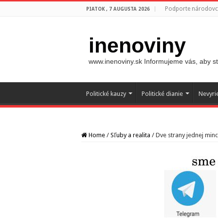
Podporte národovco
PIATOK , 7 AUGUSTA 2026
inenoviny
www.inenoviny.sk Informujeme vás, aby ste
Politické kauzy
Politické dianie
Nevyri
Home
/
Sľuby a realita
/
Dve strany jednej min