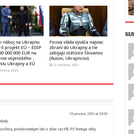
Naj
ni náboj na Ukrajinu
Ficova vláda vyváža najviac
il projekt EÚ – EDIP
zbraní do Ukrajiny a tie
000 000 000 EUR na
zabíjajú státisíce Slovanov
enie vojenského
(Rusov, Ukrajincov)
slu Ukrajiny a EÚ
12 októbra, 2025
embra, 2025
10 januára, 2025 at 20:50
skaly.
atmosfera, predovsetkym ide o zber cez FB. PS feetuje silny