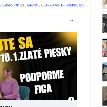
/pfbid02QVtTFhQBp9Abi1E5fqxzVAvrAUiFdScUd1WEHGXdiEVH