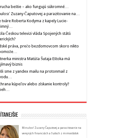
rucha beštie – ako fungujú súkromné…
ulosť Zuzany Čaputovej a parazitovanie na…
 tváre Roberta Kodyma z kapely Lucie-
rimný…
tila Českou televizi vláda Spojených států
erických?
dské práva, prečo bezdomovcom skoro nikto
pomože…
tnerka ministra Matúša Šutaja Eštoka má
jímavý biznis
šli sme z yandex mailu na protonmail z
vodu…
hrana kúpeľov alebo získanie kontroly?
íbeh…
ítanejšie
Minulosť Zuzany Čaputovej a parazitovanie na
verejných financiách a ľudoch z mimovládok