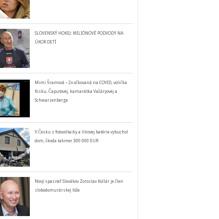
SLOVENSKÝ HOKEJ: MILIÓNOVÉ PODVODY NA
ÚKOR DETÍ
Mimi Šramová – 2x očkovaná na COVID, volička
Kisku, Čaputovej, kamarátka Vašáryovej a
Schwarzenberga
V Česku z fotovoltaiky a lítiovej batérie vybuchol
dom, škoda takmer 300 000 EUR
Nový spasiteľ Slovákov Zoroslav Kollár je člen
slobodomurárskej lóže