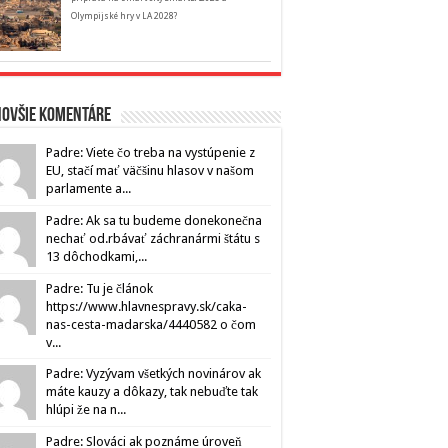
Olympijské hry v LA 2028?
novšie komentáre
Padre: Viete čo treba na vystúpenie z
EU, stačí mať väčšinu hlasov v našom
parlamente a...
Padre: Ak sa tu budeme donekonečna
nechať od.rbávať záchranármi štátu s
13 dôchodkami,...
Padre: Tu je článok
https://www.hlavnespravy.sk/caka-
nas-cesta-madarska/4440582 o čom
v...
Padre: Vyzývam všetkých novinárov ak
máte kauzy a dôkazy, tak nebuďte tak
hlúpi že na n...
Padre: Slováci ak poznáme úroveň