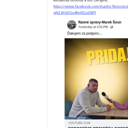
klimatickú dohodu a tiež Ukrajinu.
https://www.facebook.com/masho78/posts
qNZ4YidV2q4RnXDLeDBPl