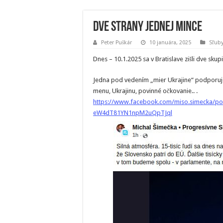
Dve strany jednej mince
Peter Puškár
10 januára, 2025
Sľuby
Dnes – 10.1.2025 sa v Bratislave zišli dve skupi
Jedna pod vedením „mier Ukrajine“ podporuje
menu, Ukrajinu, povinné očkovanie.. .
https://www.facebook.com/miso.simecka/p
eW4dT81YN1npM2uQpTJql