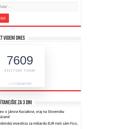
t videní dnes
7609
VISITORS TODAY
ítanejšie za 3 dni
eo o Jánovi Kuciakovi, vraj na Slovensku
kázané
limskú investíciu za miliardu EUR rieši sám Fico,