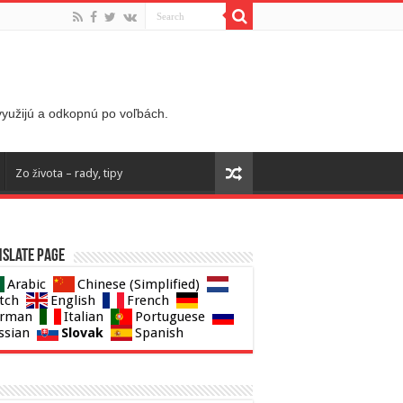
 využijú a odkopnú po voľbách.
Zo života – rady, tipy
slate page
Arabic
Chinese (Simplified)
tch
English
French
rman
Italian
Portuguese
Slovak
ssian
Spanish