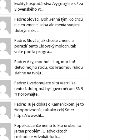
kvality hospodárstva /vygooglite si/ za
Slovenského št...
Padre: Slováci, Boh žehná tým, čo chcú
nielen zmeniť seba ale menia svojimi
dobrými sku...
Padre: Slováci, ak chcete zmenu a
poraziť tento židovský moloch, tak
volte podľa progra...
Padre: A ty, mor ho! – hoj, mor ho!
detvo môjho rodu, kto kradmou rukou
siahne na tvoju...
Padre: Uvedomujete si tu všetci, že
tento židoloj, má byť guvernérom SNB
?! Porovnajte...
Padre: Tu je dôkaz o Kamenickom, je to
židopodvodník, tak ako celý Smer.
https://www.hl...
Popelka: Lenže nemá to kto urobiť, to
je ten problém. O advokátoch
rozhoduje Advokátska k...