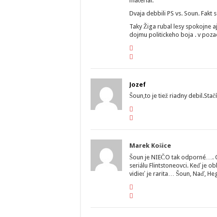
material.
Dvaja debbili PS vs. Soun. Fakt 
Taky Žiga rubal lesy spokojne a
dojmu politickeho boja . v poza
Jozef
Šoun,to je tiež riadny debil.Sta
Marek Košice
Šoun je NIEČO tak odporné…. Ob
seriálu Flintstoneovci. Keď je 
vidieť je rarita… Šoun, Naď, He