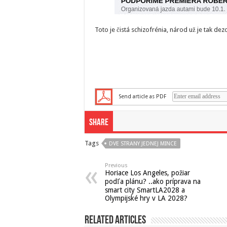
Toto je čistá schizofrénia, národ už je tak dez
Send article as PDF
Share
Tags
DVE STRANY JEDNEJ MINCE
Previous
Horiace Los Angeles, požiar
podľa plánu? ..ako príprava na
smart city SmartLA2028 a
Olympijské hry v LA 2028?
Related Articles