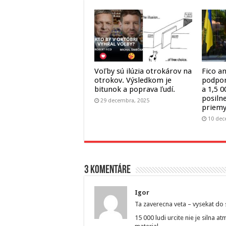
Voľby sú ilúzia otrokárov na
Fico a
otrokov. Výsledkom je
podpor
bitunok a poprava ľudí.
a 1,5 
posiln
29 decembra, 2025
priemy
10 dec
3 komentáre
Igor
Ta zaverecna veta – vysekat do 
15 000 ludi urcite nie je silna 