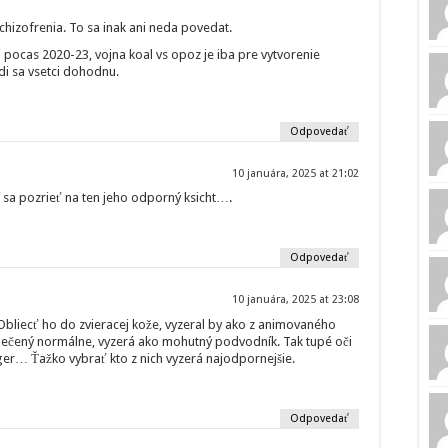
schizofrenia. To sa inak ani neda povedat.
j pocas 2020-23, vojna koal vs opoz je iba pre vytvorenie
di sa vsetci dohodnu.
Odpovedať
10 januára, 2025 at 21:02
čí sa pozrieť na ten jeho odporný ksicht….
Odpovedať
10 januára, 2025 at 23:08
liecť ho do zvieracej kože, vyzeral by ako z animovaného
oblečený normálne, vyzerá ako mohutný podvodník. Tak tupé oči
ger… Ťažko vybrať kto z nich vyzerá najodpornejšie.
Odpovedať