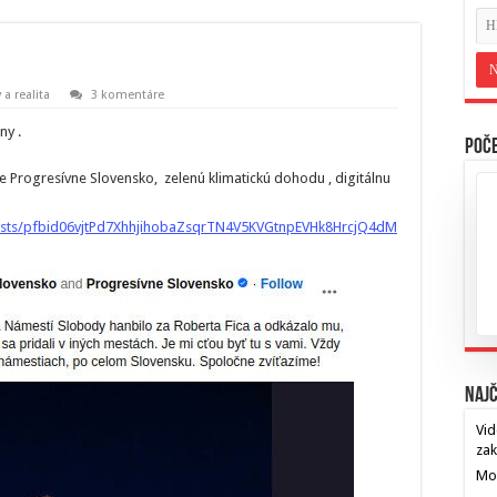
 a realita
3 komentáre
ny .
Poče
 Progresívne Slovensko, zelenú klimatickú dohodu , digitálnu
osts/pfbid06vjtPd7XhhjihobaZsqrTN4V5KVGtnpEVHk8HrcjQ4dM
Najč
Vid
za
Mos
…