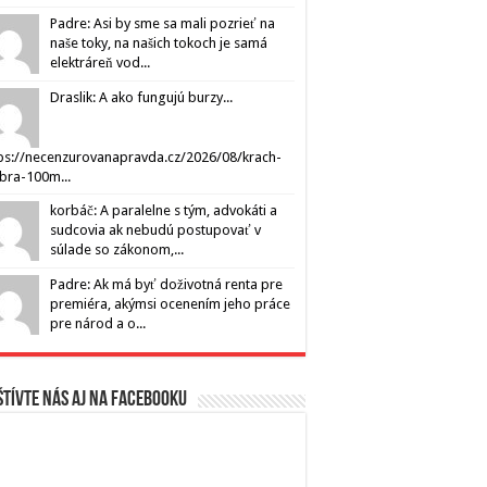
Padre: Asi by sme sa mali pozrieť na
naše toky, na našich tokoch je samá
elektráreň vod...
Draslik: A ako fungujú burzy...
ps://necenzurovanapravda.cz/2026/08/krach-
ibra-100m...
korbáč: A paralelne s tým, advokáti a
sudcovia ak nebudú postupovať v
súlade so zákonom,...
Padre: Ak má byť doživotná renta pre
premiéra, akýmsi ocenením jeho práce
pre národ a o...
tívte nás aj na Facebooku