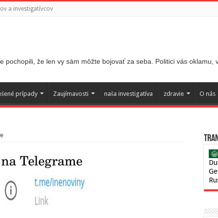
v a investigatívcov
 pochopili, že len vy sám môžte bojovať za seba. Politici vás oklamu,
ešené prípady
Zaujímavosti
naša investigatíva
zdravie
O nás
ce
Tran
Du
Ge
Ru