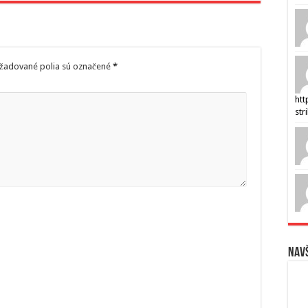
žadované polia sú označené
*
htt
str
Navš