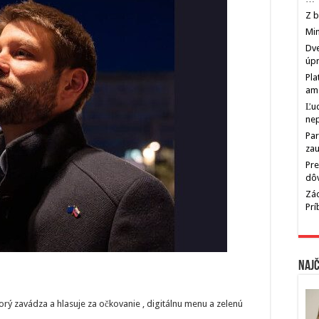
Z b
Min
Dve
úp
Pla
am
Ľu
ne
Par
zau
Pre
dô
Zác
Pr
Najč
ý zavádza a hlasuje za očkovanie , digitálnu menu a zelenú