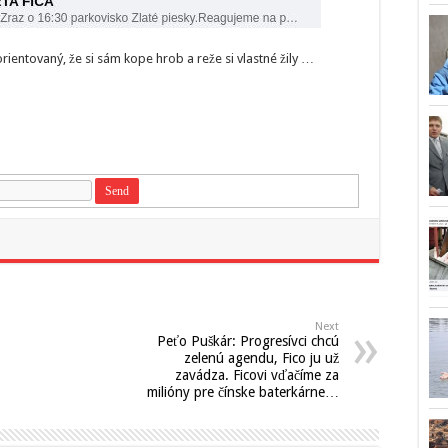
orientovaný, že si sám kope hrob a reže si vlastné žily …
Next
Peťo Puškár: Progresívci chcú
zelenú agendu, Fico ju už
zavádza. Ficovi vďačíme za
milióny pre čínske baterkárne…