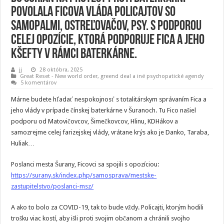
povolala Ficova vláda policajtov so
samopalmi, ostreľovačov, psy. S podporou
celej opozície, ktorá podporuje Fica a jeho
kšefty v rámci baterkárne.
jj
28 októbra, 2025
Great Reset - New world order
,
greend deal a iné psychopatické agendy
5 komentárov
Márne budete hľadať nespokojnosť s totalitárskym správaním Fica a
jeho vlády v prípade čínskej baterkárne v Šuranoch. Tu Fico našiel
podporu od Matovičovcov, Šimečkovcov, Hlinu, KDHákov a
samozrejme celej farizejskej vlády, vrátane krýs ako je Danko, Taraba,
Huliak…
Poslanci mesta Šurany, Ficovci sa spojili s opozíciou:
https://surany.sk/index.php/samosprava/mestske-
zastupitelstvo/poslanci-msz/
A ako to bolo za COVID-19, tak to bude vždy. Policajti, ktorým hodili
trošku viac kostí, aby išli proti svojim občanom a chránili svojho