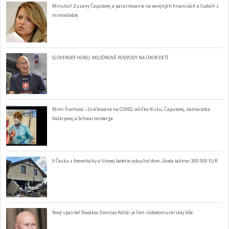
Minulosť Zuzany Čaputovej a parazitovanie na verejných financiách a ľudoch z
mimovládok
SLOVENSKÝ HOKEJ: MILIÓNOVÉ PODVODY NA ÚKOR DETÍ
Mimi Šramová – 2x očkovaná na COVID, volička Kisku, Čaputovej, kamarátka
Vašáryovej a Schwarzenberga
V Česku z fotovoltaiky a lítiovej batérie vybuchol dom, škoda takmer 300 000 EUR
Nový spasiteľ Slovákov Zoroslav Kollár je člen slobodomurárskej lóže