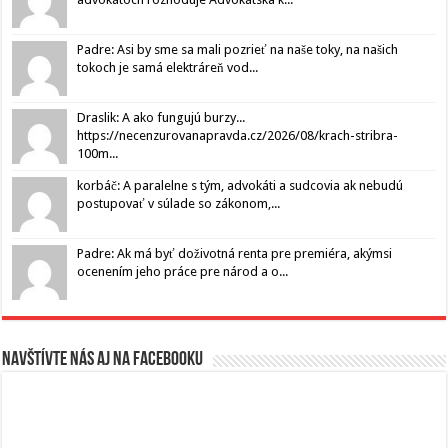
Padre: Asi by sme sa mali pozrieť na naše toky, na našich
tokoch je samá elektráreň vod...
Draslik: A ako fungujú burzy...
https://necenzurovanapravda.cz/2026/08/krach-stribra-
100m...
korbáč: A paralelne s tým, advokáti a sudcovia ak nebudú
postupovať v súlade so zákonom,...
Padre: Ak má byť doživotná renta pre premiéra, akýmsi
ocenením jeho práce pre národ a o...
Navštívte nás aj na Facebooku