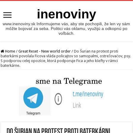
inenoviny
www.inenoviny.sk Informujeme vás, aby ste pochopili, že len vy sám
môžte bojovať za seba. Politici vás oklamu, využijú a odkopnú po
voľbách.
Home
/
Great Reset - New world order
/
Do Šurian na protest proti
baterkárni povolala Ficova vláda policajtov so samopalmi, ostreľovačov, psy.
S podporou celej opozície, ktorá podporuje Fica a jeho kšefty v rámci
baterkárne.
Do Šurian na protest proti baterkárni