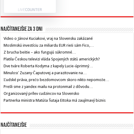
Najčítanejšie za 3 dni
Video o Jánovi Kuciakovi, vraj na Slovensku zakázané
Moslimskú investíciu za miliardu EUR rieši sám Fico,…
Z brucha beštie – ako fungujú súkromné…
Platila Českou televizi vláda Spojených států amerických?
Dve tváre Roberta Kodyma z kapely Lucie-úprimný…
Minulosť Zuzany Čaputovej a parazitovanie na…
Ľudské práva, prečo bezdomovcom skoro nikto nepomože…
Prešli sme z yandex mailu na protonmail z dôvodu…
Organizovaný prílev cudzincov na Slovensko
Partnerka ministra Matúša Šutaja Eštoka má zaujímavý biznis
Najčítanejšie