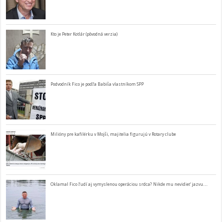
Kto je Peter Kotlár (pôvodná verzia)
Podvodník Fico je podľa Babiša vlastníkom SPP
Milióny pre kafilérku v Mojši, majitelia figurujú v Rotary clube
Oklamal Fico ľudí aj vymyslenou operáciou srdca? Nikde mu nevidieť jazvu…