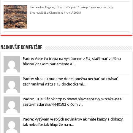
Horiace Los Angeles, požiar podľa plánu? ..ako príprava na smart city
SmartLA2028 a Olympijské hry v LA 2028?
Najnovšie komentáre
Padre: Viete čo treba na vystúpenie z EU, stačí mať väčšinu
hlasov v našom parlamente a...
Padre: Ak sa tu budeme donekonečna nechať od.rbávať
záchranármi štátu s 13 dôchodkami,...
Padre: Tu je článok https://www.hlavnespravy.sk/caka-nas-
cesta-madarska/4440582 o čom v...
Padre: Vyzývam všetkých novinárov ak máte kauzy a dôkazy,
tak nebuďte tak hlúpi že na n...