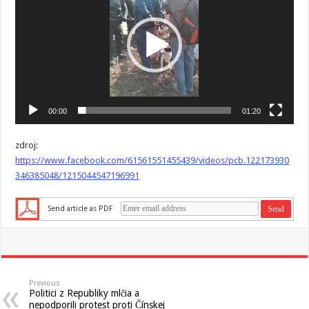
00:00
01:20
zdroj:
https://www.facebook.com/61561551455439/videos/pcb.122173930
346385048/1215044547196991
Send article as PDF
Previous
Politici z Republiky mlčia a
nepodporili protest proti Čínskej