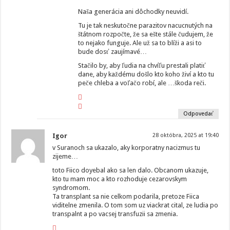
Naša generácia ani dôchodky neuvidí.
Tu je tak neskutočne parazitov nacucnutých na
štátnom rozpočte, že sa ešte stále čudujem, že
to nejako funguje. Ale už sa to blíži a asi to
bude dosť zaujímavé…
Stačilo by, aby ľudia na chvíľu prestali platiť
dane, aby každému došlo kto koho živí a kto tu
peče chleba a voľačo robí, ale …škoda reči.
Odpovedať
Igor
28 októbra, 2025 at 19:40
v Suranoch sa ukazalo, aky korporatny nacizmus tu
zijeme…
toto Fiico doyebal ako sa len dalo. Obcanom ukazuje,
kto tu mam moc a kto rozhoduje cezarovskym
syndromom.
Ta transplant sa nie celkom podarila, pretoze Fiica
viditelne zmenila. O tom som uz viackrat cital, ze ludia po
transpalnt a po vacsej transfuzii sa zmenia.