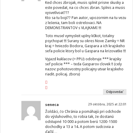
Ked chces zbrojak, musis splnit prisne skusky a
este povedat, na co chces zbran. Splnis a musis
vysvetlvoat???
Kto sa tu boji?? Pan autor, upozornim na tu vezu
z lešenia, tam boli ostrelovaci. NA
DEMONSTRANTOV s VLAJKAMI !!!
Toto musel vymysleit uplny k0kot, totalny
psychopat !!! Surany su okres Nove Zamky = NR
kraj = hniezdo Bodora, Gaspara a ich krajskeho
sefa policie ktory bol u Gaspara na krizovatke !!!
Vyjazd kuklacov (= PPU) odobruje *** krajsky
sef policie *** – teda Gasparov clovek !! (cely
nazov: pohotovostny policajny utvar krajskeho
riadit. policaj. zboru)
Odpovedať
seneca
29 októbra, 2025 at 22:01
Žoldáci, čo Chránia a pomáhajú pri odchode
do výsluhového, to robia tak, že dostanú
odstupné 10 000 a potom berú 1200-1500
dochodky a 13 a 14. A potom sudcovia a
ďaľší…