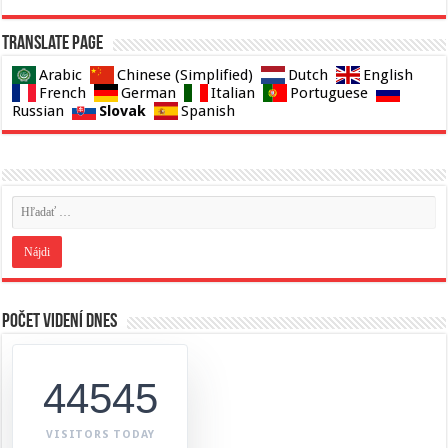
Translate page
Arabic
Chinese (Simplified)
Dutch
English
French
German
Italian
Portuguese
Slovak
Russian
Spanish
Počet videní dnes
44545
VISITORS TODAY