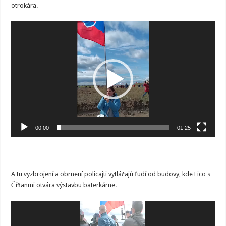
otrokára.
Video
prehrávač
00:00
01:25
A tu vyzbrojení a obrnení policajti vytláčajú ľudí od budovy, kde Fico s
Číňanmi otvára výstavbu baterkárne.
Video
prehrávač