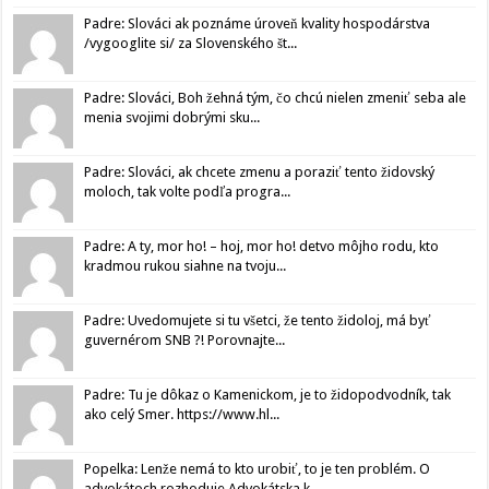
Padre: Slováci ak poznáme úroveň kvality hospodárstva
/vygooglite si/ za Slovenského št...
Padre: Slováci, Boh žehná tým, čo chcú nielen zmeniť seba ale
menia svojimi dobrými sku...
Padre: Slováci, ak chcete zmenu a poraziť tento židovský
moloch, tak volte podľa progra...
Padre: A ty, mor ho! – hoj, mor ho! detvo môjho rodu, kto
kradmou rukou siahne na tvoju...
Padre: Uvedomujete si tu všetci, že tento židoloj, má byť
guvernérom SNB ?! Porovnajte...
Padre: Tu je dôkaz o Kamenickom, je to židopodvodník, tak
ako celý Smer. https://www.hl...
Popelka: Lenže nemá to kto urobiť, to je ten problém. O
advokátoch rozhoduje Advokátska k...