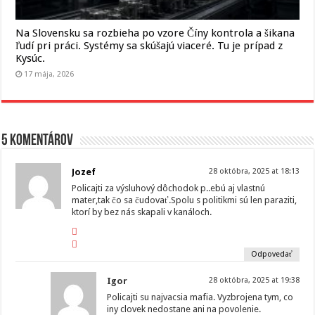
Na Slovensku sa rozbieha po vzore Číny kontrola a šikana
ľudí pri práci. Systémy sa skúšajú viaceré. Tu je prípad z
Kysúc.
17 mája, 2026
5 komentárov
Jozef
28 októbra, 2025 at 18:13
Policajti za výsluhový dôchodok p..ebú aj vlastnú
mater,tak čo sa čudovať.Spolu s politikmi sú len paraziti,
ktorí by bez nás skapali v kanáloch.
Odpovedať
Igor
28 októbra, 2025 at 19:38
Policajti su najvacsia mafia. Vyzbrojena tym, co
iny clovek nedostane ani na povolenie.