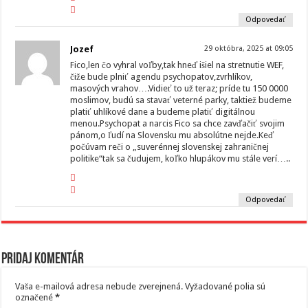
Odpovedať
Jozef
29 októbra, 2025 at 09:05
Fico,len čo vyhral voľby,tak hneď išiel na stretnutie WEF,
čiže bude plniť agendu psychopatov,zvrhlíkov,
masových vrahov….Vidieť to už teraz; príde tu 150 0000
moslimov, budú sa stavať veterné parky, taktiež budeme
platiť uhlíkové dane a budeme platiť digitálnou
menou.Psychopat a narcis Fico sa chce zavďačiť svojim
pánom,o ľudí na Slovensku mu absolútne nejde.Keď
počúvam reči o „suverénnej slovenskej zahraničnej
politike“tak sa čudujem, koľko hlupákov mu stále verí…..
Odpovedať
Pridaj komentár
Vaša e-mailová adresa nebude zverejnená.
Vyžadované polia sú
označené
*