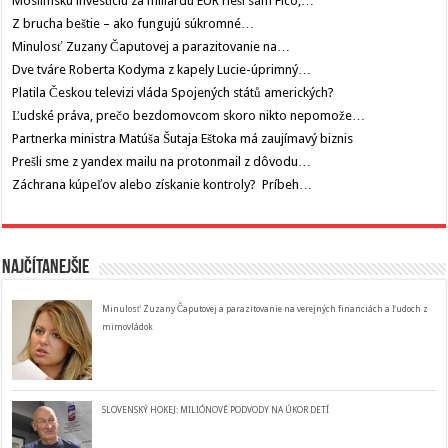
Moslimskú investíciu za miliardu EUR rieši sám Fico,…
Z brucha beštie – ako fungujú súkromné…
Minulosť Zuzany Čaputovej a parazitovanie na…
Dve tváre Roberta Kodyma z kapely Lucie-úprimný…
Platila Českou televizi vláda Spojených států amerických?
Ľudské práva, prečo bezdomovcom skoro nikto nepomože…
Partnerka ministra Matúša Šutaja Eštoka má zaujímavý biznis
Prešli sme z yandex mailu na protonmail z dôvodu…
Záchrana kúpeľov alebo získanie kontroly? Príbeh…
Najčítanejšie
Minulosť Zuzany Čaputovej a parazitovanie na verejných financiách a ľudoch z
mimovládok
SLOVENSKÝ HOKEJ: MILIÓNOVÉ PODVODY NA ÚKOR DETÍ