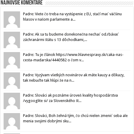
Najnovšie komentáre
Padre: Viete čo treba na vystúpenie z EU, stačí mať väčšinu
hlasov v našom parlamente a...
Padre: Ak sa tu budeme donekonečna nechať od.rbávať
záchranármi štátu s 13 dôchodkami,...
Padre: Tu je článok https://www.hlavnespravy.sk/caka-nas-
cesta-madarska/4440582 o čom v...
Padre: Vyzývam všetkých novinárov ak máte kauzy a dôkazy,
tak nebuďte tak hlúpi že na n...
Padre: Slováci ak poznáme úroveň kvality hospodárstva
/vygooglite si/ za Slovenského št...
Padre: Slováci, Boh žehná tým, čo chcú nielen zmeniť seba ale
menia svojimi dobrými sku...