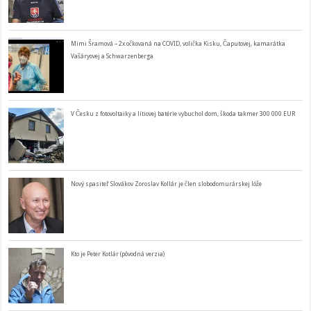
Mimi Šramová – 2x očkovaná na COVID, volička Kisku, Čaputovej, kamarátka
Vašáryovej a Schwarzenberga
V Česku z fotovoltaiky a lítiovej batérie vybuchol dom, škoda takmer 300 000 EUR
Nový spasiteľ Slovákov Zoroslav Kollár je člen slobodomurárskej lóže
Kto je Peter Kotlár (pôvodná verzia)