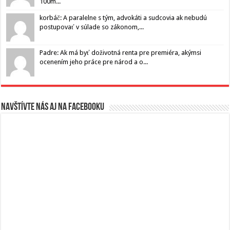
100m...
korbáč: A paralelne s tým, advokáti a sudcovia ak nebudú
postupovať v súlade so zákonom,...
Padre: Ak má byť doživotná renta pre premiéra, akýmsi
ocenením jeho práce pre národ a o...
Navštívte nás aj na Facebooku