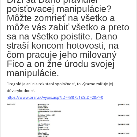
poisťovacej manipulácie?
Môžte zomrieť na všetko a
môže vás zabiť všetko a preto
sa na všetko poistite. Dano
straší koncom hotovosti, na
čom pracuje jeho milovaný
Fico a on žne úrodu svojej
manipulácie.
Firegold je ani nie rok stará spoločnosť, to výrazne znižuje jej
dôveryhodnosť.
https://www.orsr.sk/vypis.asp?ID=438751&SID=2&P=0