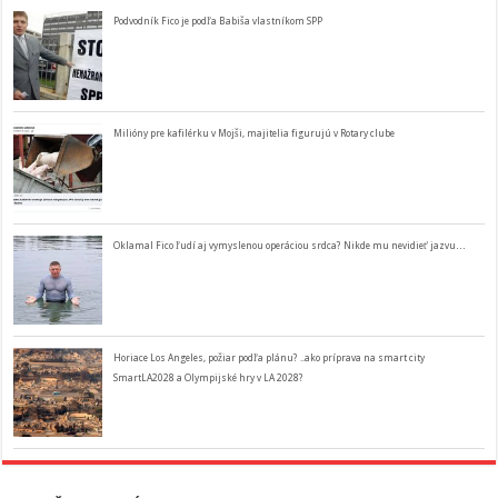
Podvodník Fico je podľa Babiša vlastníkom SPP
Milióny pre kafilérku v Mojši, majitelia figurujú v Rotary clube
Oklamal Fico ľudí aj vymyslenou operáciou srdca? Nikde mu nevidieť jazvu…
Horiace Los Angeles, požiar podľa plánu? ..ako príprava na smart city
SmartLA2028 a Olympijské hry v LA 2028?