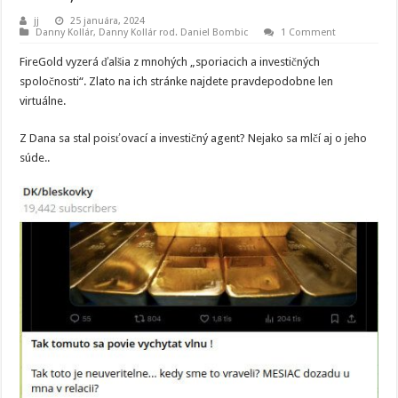
jj
25 januára, 2024
Danny Kollár
,
Danny Kollár rod. Daniel Bombic
1 Comment
FireGold vyzerá ďalšia z mnohých „sporiacich a investičných
spoločnosti“. Zlato na ich stránke najdete pravdepodobne len
virtuálne.
Z Dana sa stal poisťovací a investičný agent? Nejako sa mlčí aj o jeho
súde..