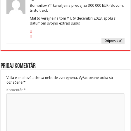
Bombičov YT kanal je na predaj za 300 000 EUR (slovom:
tristo tisic).
Mal to verejne na tom YT. (v decembri 2023, spolu s
datumom svojho extrad sudu)
Odpovedať
Pridaj komentár
Vaša e-mailová adresa nebude zverejnená.
Vyžadované polia sú
označené
*
Komentár
*