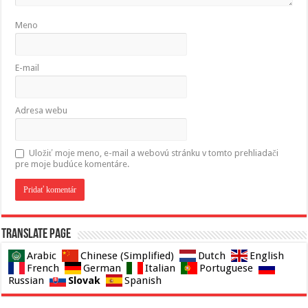
Meno
E-mail
Adresa webu
Uložiť moje meno, e-mail a webovú stránku v tomto prehliadači
pre moje budúce komentáre.
Translate page
Arabic
Chinese (Simplified)
Dutch
English
French
German
Italian
Portuguese
Slovak
Russian
Spanish