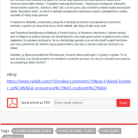
zdroj:
https://www.reddit.com/r/Slovakia/comments/198pax1/daniel_bombi
c_za%C4%8Dal_propagova%C5%A5_podvodn%C3%BA/
Send article as PDF
Tags
DANIEL BOMBIX ZLATO
DANO BOMBIC ZLATO
DKX ZLATO
FIREGOLD