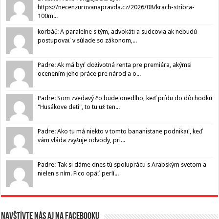
https://necenzurovanapravda.cz/2026/08/krach-stribra-
100m...
korbáč: A paralelne s tým, advokáti a sudcovia ak nebudú
postupovať v súlade so zákonom,...
Padre: Ak má byť doživotná renta pre premiéra, akýmsi
ocenením jeho práce pre národ a o...
Padre: Som zvedavý čo bude onedlho, keď prídu do dôchodku
"Husákove deti", to tu už ten...
Padre: Ako tu má niekto v tomto bananistane podnikať, keď
vám vláda zvyšuje odvody, pri...
Padre: Tak si dáme dnes tú spoluprácu s Arabským svetom a
nielen s ním. Fico opäť perlí...
Navštívte nás aj na Facebooku