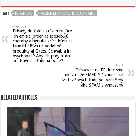
Tags
FEIFAN ER6
POZIAR ELEKTRICKEHO AUTA V CINE
Previous
Prísady do žrádla kráv znižujúce
ich emisie (prdenie) spôsobujú
choroby a hynutie kráv, búria sa
farmári. Užíva už podobné
produkty aj Gates, Schwab a iní
psychopati? Aby ich prdy aj oni
neotravovali ľudí na svete?
Next
Príspevok na FB, kde sme
ukázali, že SMER-SD zamestnal
Matovičových ľudí, bol označený
ako SPAM a vymazaný
Related Articles