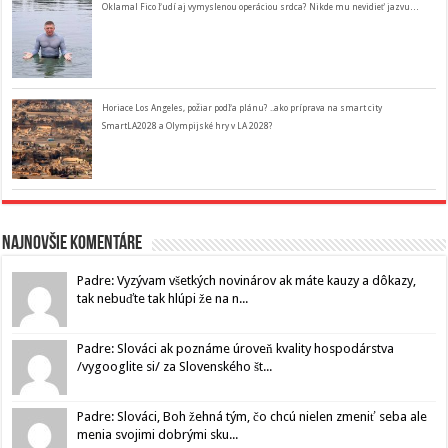
Oklamal Fico ľudí aj vymyslenou operáciou srdca? Nikde mu nevidieť jazvu…
Horiace Los Angeles, požiar podľa plánu? ..ako príprava na smart city
SmartLA2028 a Olympijské hry v LA 2028?
Najnovšie komentáre
Padre: Vyzývam všetkých novinárov ak máte kauzy a dôkazy,
tak nebuďte tak hlúpi že na n...
Padre: Slováci ak poznáme úroveň kvality hospodárstva
/vygooglite si/ za Slovenského št...
Padre: Slováci, Boh žehná tým, čo chcú nielen zmeniť seba ale
menia svojimi dobrými sku...