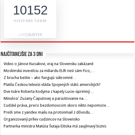
10152
VISITORS TODAY
Najčítanejšie za 3 dni
Video o Jánovi Kuciakovi, vraj na Slovensku zakázané
Moslimskú investíciu za miliardu EUR rieši sám Fico,…
Z brucha beštie – ako fungujú súkromné…
Platila Českou televizi vláda Spojených států amerických?
Dve tváre Roberta Kodyma z kapely Lucie-úprimný…
Minulosť Zuzany Čaputovej a parazitovanie na…
Ľudské práva, prečo bezdomovcom skoro nikto nepomože…
Prešli sme z yandex mailu na protonmail z dôvodu…
Organizovaný prílev cudzincov na Slovensko
Partnerka ministra Matúša Šutaja Eštoka má zaujímavý biznis