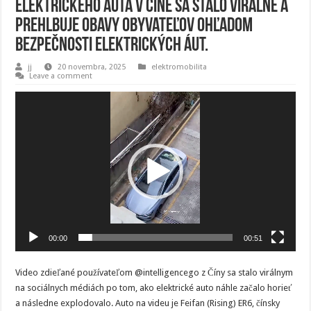
elektrického auta v Číne sa stalo virálne a
prehlbuje obavy obyvateľov ohľadom
bezpečnosti elektrických áut.
jj
20 novembra, 2025
elektromobilita
Leave a comment
Video
prehrávač
00:00
00:51
Video zdieľané používateľom @intelligencego z Číny sa stalo virálnym
na sociálnych médiách po tom, ako elektrické auto náhle začalo horieť
a následne explodovalo. Auto na videu je Feifan (Rising) ER6, čínsky