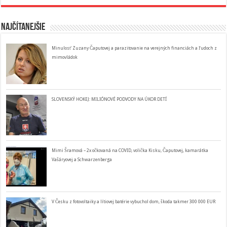
Najčítanejšie
Minulosť Zuzany Čaputovej a parazitovanie na verejných financiách a ľudoch z
mimovládok
SLOVENSKÝ HOKEJ: MILIÓNOVÉ PODVODY NA ÚKOR DETÍ
Mimi Šramová – 2x očkovaná na COVID, volička Kisku, Čaputovej, kamarátka
Vašáryovej a Schwarzenberga
V Česku z fotovoltaiky a lítiovej batérie vybuchol dom, škoda takmer 300 000 EUR