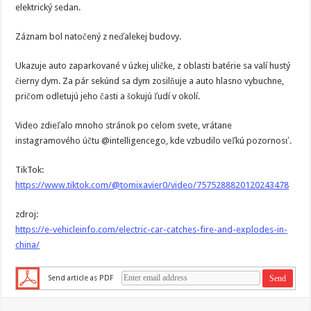
elektrický sedan.
Záznam bol natočený z neďalekej budovy.
Ukazuje auto zaparkované v úzkej uličke, z oblasti batérie sa valí hustý
čierny dym. Za pár sekúnd sa dym zosilňuje a auto hlasno vybuchne,
pričom odletujú jeho časti a šokujú ľudí v okolí.
Video zdieľalo mnoho stránok po celom svete, vrátane
instagramového účtu @intelligencego, kde vzbudilo veľkú pozornosť.
TikTok:
https://www.tiktok.com/@tomixavier0/video/7575288820120243478
zdroj:
https://e-vehicleinfo.com/electric-car-catches-fire-and-explodes-in-
china/
Send article as PDF