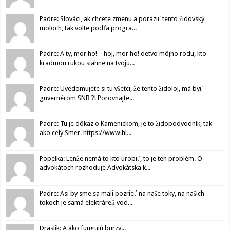
Padre: Slováci, ak chcete zmenu a poraziť tento židovský
moloch, tak volte podľa progra...
Padre: A ty, mor ho! – hoj, mor ho! detvo môjho rodu, kto
kradmou rukou siahne na tvoju...
Padre: Uvedomujete si tu všetci, že tento židoloj, má byť
guvernérom SNB ?! Porovnajte...
Padre: Tu je dôkaz o Kamenickom, je to židopodvodník, tak
ako celý Smer. https://www.hl...
Popelka: Lenže nemá to kto urobiť, to je ten problém. O
advokátoch rozhoduje Advokátska k...
Padre: Asi by sme sa mali pozrieť na naše toky, na našich
tokoch je samá elektráreň vod...
Draslik: A ako fungujú burzy...