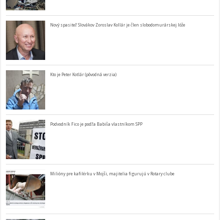
Nový spasiteľ Slovákov Zoroslav Kollár je člen slobodomurárskej lóže
Kto je Peter Kotlár (pôvodná verzia)
Podvodník Fico je podľa Babiša vlastníkom SPP
Milióny pre kafilérku v Mojši, majitelia figurujú v Rotary clube