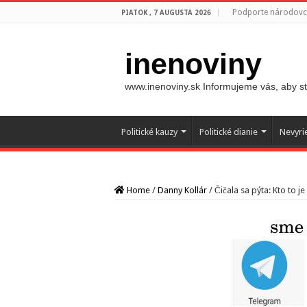
Podporte národovco
PIATOK , 7 AUGUSTA 2026
inenoviny
www.inenoviny.sk Informujeme vás, aby ste
Politické kauzy
Politické dianie
Nevyri
Home
/
Danny Kollár
/
Čičala sa pýta: Kto to j