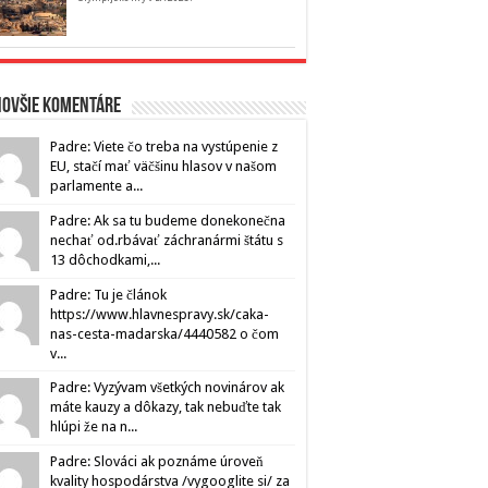
novšie komentáre
Padre: Viete čo treba na vystúpenie z
EU, stačí mať väčšinu hlasov v našom
parlamente a...
Padre: Ak sa tu budeme donekonečna
nechať od.rbávať záchranármi štátu s
13 dôchodkami,...
Padre: Tu je článok
https://www.hlavnespravy.sk/caka-
nas-cesta-madarska/4440582 o čom
v...
Padre: Vyzývam všetkých novinárov ak
máte kauzy a dôkazy, tak nebuďte tak
hlúpi že na n...
Padre: Slováci ak poznáme úroveň
kvality hospodárstva /vygooglite si/ za