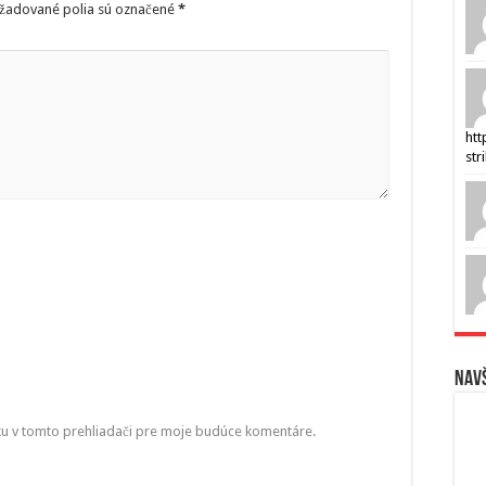
žadované polia sú označené
*
htt
str
Navš
ku v tomto prehliadači pre moje budúce komentáre.