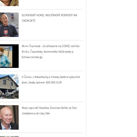
SLOVENSKÝ HOKEJ: MILIÓNOVÉ PODVODY NA
ÚKOR DETÍ
Mimi Šramová – 2x očkovaná na COVID, volička
Kisku, Čaputovej, kamarátka Vašáryovej a
Schwarzenberga
V Česku z fotovoltaiky a lítiovej batérie vybuchol
dom, škoda takmer 300 000 EUR
Nový spasiteľ Slovákov Zoroslav Kollár je člen
slobodomurárskej lóže