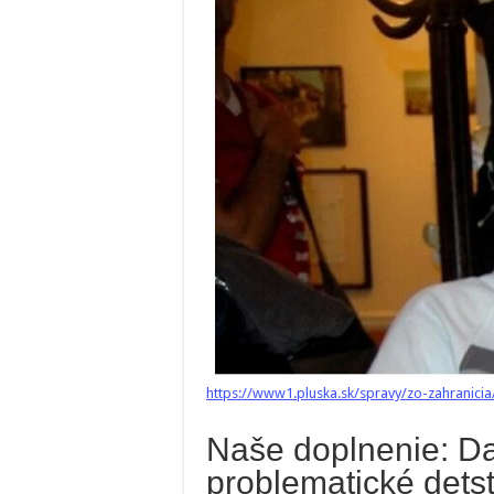
https://www1.pluska.sk/spravy/zo-zahranici
Naše doplnenie: Da
problematické detst