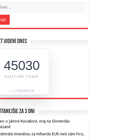
t videní dnes
45030
VISITORS TODAY
ítanejšie za 3 dni
eo o Jánovi Kuciakovi, vraj na Slovensku
kázané
limskú investíciu za miliardu EUR rieši sám Fico,