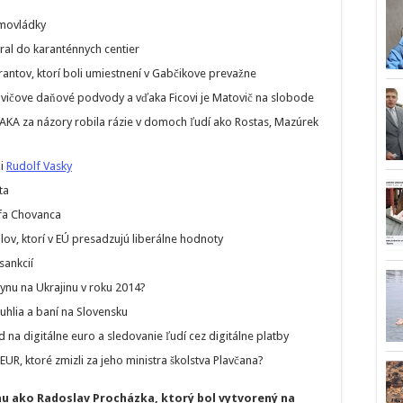
imovládky
ral do karanténnych centier
rantov, ktorí boli umiestnení v Gabčikove prevažne
ovičove daňové podvody a vďaka Ficovi je Matovič na slobode
NAKA za názory robila rázie v domoch ľudí ako Rostas, Mazúrek
li
Rudolf Vasky
ta
efa Chovanca
lov, ktorí v EÚ presadzujú liberálne hodnoty
sankcií
ynu na Ukrajinu v roku 2014?
uhlia a baní na Slovensku
 na digitálne euro a sledovanie ľudí cez digitálne platby
UR, ktoré zmizli za jeho ministra školstva Plavčana?
hu ako Radoslav Procházka, ktorý bol vytvorený na