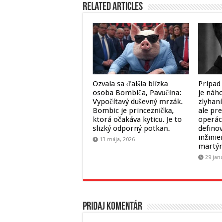
Related Articles
Ozvala sa ďalšia blízka
Prípad
osoba Bombiča, Pavučina:
je ná
Vypočítavý duševný mrzák.
zlyhan
Bombic je princeznička,
ale pr
ktorá očakáva kyticu. Je to
operác
slizký odporný potkan.
definov
inžinie
13 mája, 2026
martýr
29 jan
Pridaj komentár