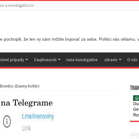
v a investigatívcov
 pochopili, že len vy sám môžte bojovať za seba. Politici vás oklamu,
ešené prípady
Zaujímavosti
naša investigatíva
zdravie
O nás
e Bombic (Danny Kollár)
Tran
Du
Ge
Ru