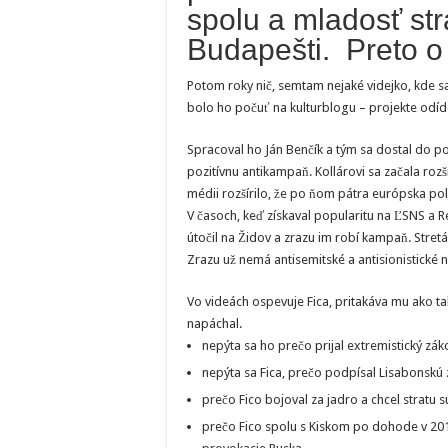
spolu a mladosť st
Budapešti. Preto o
Potom roky nič, semtam nejaké videjko, kde s
bolo ho počuť na kulturblogu – projekte odíd
Spracoval ho Ján Benčík a tým sa dostal do p
pozitívnu antikampaň. Kollárovi sa začala roz
médii rozšírilo, že po ňom pátra európska polí
V časoch, keď získaval popularitu na ĽSNS a Re
útočil na Židov a zrazu im robí kampaň. Stretá
Zrazu už nemá antisemitské a antisionistické n
Vo videách ospevuje Fica, pritakáva mu ako tak
napáchal.
nepýta sa ho prečo prijal extremistický zá
nepýta sa Fica, prečo podpísal Lisabonskú
prečo Fico bojoval za jadro a chcel stratu 
prečo Fico spolu s Kiskom po dohode v 201