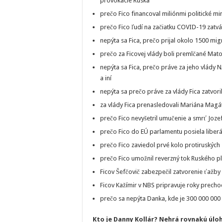
provokacie Ruska
prečo Fico financoval miliónmi politické m
prečo Fico ľudí na začiatku COVID-19 zatvá
nepýta sa Fica, prečo prijal okolo 1500 mig
prečo za Ficovej vlády boli premlčané Mat
nepýta sa Fica, prečo práve za jeho vlády 
a iní
nepýta sa prečo práve za vlády Fica zatvori
za vlády Fica prenasledovali Mariána Magá
prečo Fico nevyšetril umučenie a smrť Joz
prečo Fico do EÚ parlamentu posiela liberá
prečo Fico zaviedol prvé kolo protiruských 
prečo Fico umožnil reverzný tok Ruského pl
Ficov Šefčovič zabezpečil zatvorenie ťažby 
Ficov Kažímir v NBS pripravuje roky prechod
prečo sa nepýta Danka, kde je 300 000 000 E
Kto je Danny Kollár? Nehrá rovnakú úlo