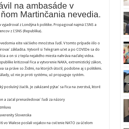
rávil na ambasáde v
 ňom Martinčania nevedia.
a vyjadroval z Londýna k politike. Propagoval najmä ĽSNS a
encov z ĽSNS (Republika).
ovedomia ešte väčšieho množstva ľudí. V tomto prípade išlo o
širovať základňa. Vytvoril si Telegram učet a po COVIDe sa do
cia a on si z tepla nejakého miesta nahráva naďalej videa.
publike kritizoval Fica a vytvorenie NAKA, extremistický zákon,
va sa práve so Židmi, na ktorých útočil, podobne aj s politikmi.
álady, už nie je proti systému, už propaguje systém.
ý poslušný žiačik. Je zakázané pýtať sa Fica na zverstvá, ktoré
kon a začal prenasledovať ľudi za názory
 zmluvu
suverenity Slovenska
6 vo Walese poslali vojakov na cvičenie NATO za účelom