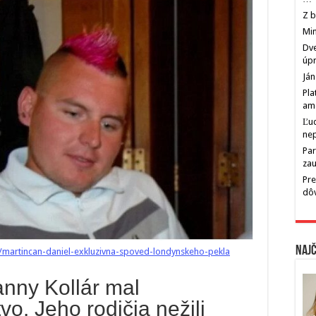
Z b
Min
Dve
úp
Ján
Pla
am
Ľu
ne
Par
zau
Pre
dô
Najč
a/martincan-daniel-exkluzivna-spoved-londynskeho-pekla
nny Kollár mal
vo. Jeho rodičia nežili