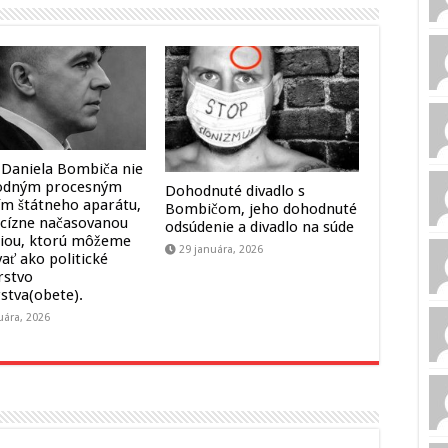
 Daniela Bombiča nie
hodným procesným
Dohodnuté divadlo s
ím štátneho aparátu,
Bombičom, jeho dohodnuté
ecízne načasovanou
odsúdenie a divadlo na súde
iou, ktorú môžeme
29 januára, 2026
ať ako politické
rstvo
stva(obete).
uára, 2026