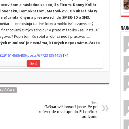
atovičom a následne sa spojil s Ficom. Danny Kollár
 Slovensku, Demokratom, Matovičovi. On uberá hlasy
 neštandardným a presúva ich do SMER-SD a SNS.
smetiara…neexistujú žiadne fotky a mohlo ísť o vymyslený
Naj
o financovaný z iných zdrojov? A preto má toľko času natáčať
reagovať? Popri tom, čo robil a robí sa nedá pracovať….
orých minulosť je neznáma, ktorých nepoznáme..často
08291614686489/posts/677231394459174
AV ČIČALA
Next
Gašparovič hovorí jasne, že pri
referende o vstupe do EÚ došlo k
podvodu