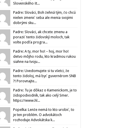
Slovenského št...
Padre: Slováci, Boh žehná tým, čo chcú
nielen zmeniť seba ale menia svojimi
dobrými sku...
Padre: Slováci, ak chcete zmenu a
poraziť tento židovský moloch, tak
volte podľa progra...
Padre: A ty, mor ho! – hoj, mor ho!
detvo môjho rodu, kto kradmou rukou
siahne na tvoju...
Padre: Uvedomujete si tu všetci, že
tento židoloj, má byť guvernérom SNB
?! Porovnajte...
Padre: Tu je dôkaz o Kamenickom, je to
židopodvodník, tak ako celý Smer.
https://www.hl...
Popelka: Lenže nemá to kto urobiť, to
je ten problém. O advokátoch
rozhoduje Advokátska k...