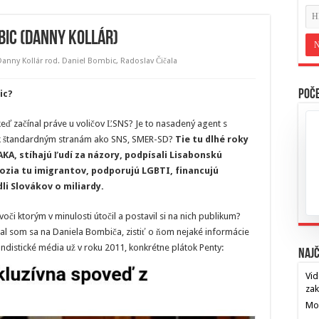
mbic (Danny Kollár)
Danny Kollár rod. Daniel Bombic
,
Radoslav Čičala
Poče
ic?
ď začínal práve u voličov ĽSNS? Je to nasadený agent s
 k štandardným stranám ako SNS, SMER-SD?
Tie tu dlhé roky
AKA, stíhajú ľudí za názory, podpísali Lisabonskú
vozia tu imigrantov, podporujú LGBTI, financujú
li Slovákov o miliardy.
voči ktorým v minulosti útočil a postavil si na nich publikum?
al som sa na Daniela Bombiča, zistiť o ňom nejaké informácie
istické média už v roku 2011, konkrétne plátok Penty:
Najč
Vid
za
Mos
…