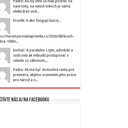
Padre: Asi by sme sa mali pozrieť na
naše toky, na našich tokoch je samá
elektráreň vod...
Draslik: A ako fungujú burzy...
ps://necenzurovanapravda.cz/2026/08/krach-
ibra-100m...
korbáč: A paralelne s tým, advokáti a
sudcovia ak nebudú postupovať v
súlade so zákonom,...
Padre: Ak má byť doživotná renta pre
premiéra, akýmsi ocenením jeho práce
pre národ a o...
tívte nás aj na Facebooku