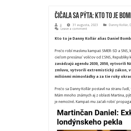
Čičala sa pýta: Kto to je Bo
jj
31 augusta, 2023
Danny Kollár
,
Leave a comment
Kto to je Danny Kollár alias Daniel Bomb
Prečo robí masívnu kampaň SMER-SD a SNS, ke
cieľom presúnuť voličov od ĽSNS, Republiky
zavádzajú agendu 2030, 2050, vytvorili N
zmluvu, vytvorili extremistický zákon, 
miliónmi mimovládky a za tie roky okrad
Prečo sa Danny Kollár postavil na stranu ľudí, 
Mám mnoho známych aj z oblasti Martina, pýt
je nemožné. Kampaň mu začali robiť propagand