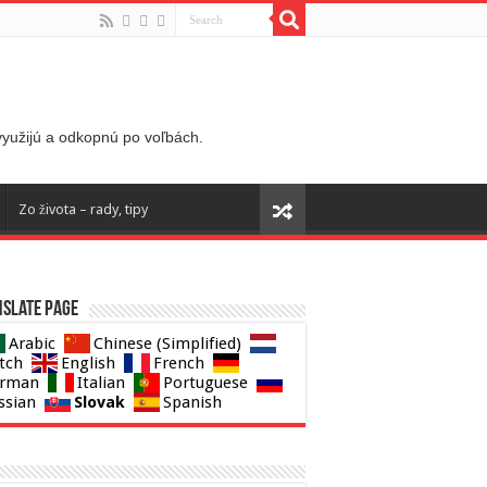
 využijú a odkopnú po voľbách.
Zo života – rady, tipy
slate page
Arabic
Chinese (Simplified)
tch
English
French
rman
Italian
Portuguese
Slovak
ssian
Spanish