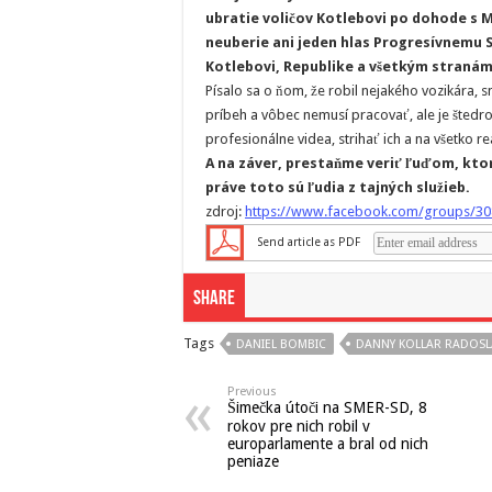
ubratie voličov Kotlebovi po dohode s M
neuberie ani jeden hlas Progresívnemu
Kotlebovi, Republike a všetkým stranám
Písalo sa o ňom, že robil nejakého vozikára, 
príbeh a vôbec nemusí pracovať, ale je štedr
profesionálne videa, strihať ich a na všetko 
A na záver, prestaňme veriť ľuďom, kt
práve toto sú ľudia z tajných služieb.
zdroj:
https://www.facebook.com/groups/3
Send article as PDF
Share
Tags
DANIEL BOMBIC
DANNY KOLLAR RADOSL
Previous
Šimečka útoči na SMER-SD, 8
rokov pre nich robil v
europarlamente a bral od nich
peniaze