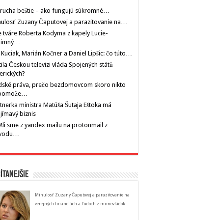
rucha beštie – ako fungujú súkromné…
ulosť Zuzany Čaputovej a parazitovanie na…
 tváre Roberta Kodyma z kapely Lucie-
rimný…
 Kuciak, Marián Kočner a Daniel Lipšic: čo túto…
tila Českou televizi vláda Spojených států
erických?
dské práva, prečo bezdomovcom skoro nikto
pomože…
tnerka ministra Matúša Šutaja Eštoka má
jímavý biznis
šli sme z yandex mailu na protonmail z
vodu…
ítanejšie
Minulosť Zuzany Čaputovej a parazitovanie na
verejných financiách a ľudoch z mimovládok