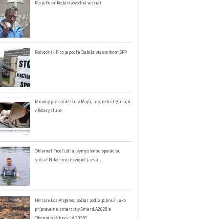
Kto je Peter Kotlár (pôvodná verzia)
Podvodník Fico je podľa Babiša vlastníkom SPP
Milióny pre kafilérku v Mojši, majitelia figurujú
v Rotary clube
Oklamal Fico ľudí aj vymyslenou operáciou
srdca? Nikde mu nevidieť jazvu…
Horiace Los Angeles, požiar podľa plánu? ..ako
príprava na smart city SmartLA2028 a
Olympijské hry v LA 2028?