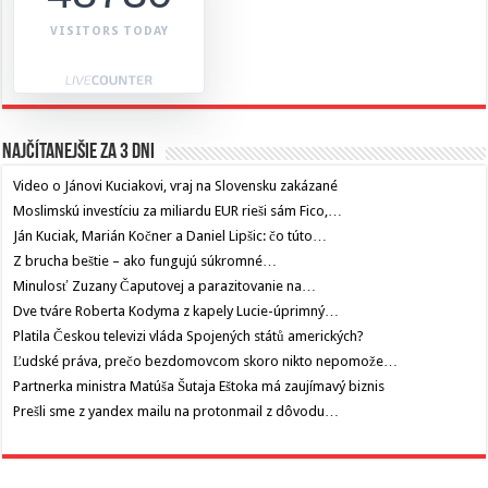
VISITORS TODAY
Najčítanejšie za 3 dni
Video o Jánovi Kuciakovi, vraj na Slovensku zakázané
Moslimskú investíciu za miliardu EUR rieši sám Fico,…
Ján Kuciak, Marián Kočner a Daniel Lipšic: čo túto…
Z brucha beštie – ako fungujú súkromné…
Minulosť Zuzany Čaputovej a parazitovanie na…
Dve tváre Roberta Kodyma z kapely Lucie-úprimný…
Platila Českou televizi vláda Spojených států amerických?
Ľudské práva, prečo bezdomovcom skoro nikto nepomože…
Partnerka ministra Matúša Šutaja Eštoka má zaujímavý biznis
Prešli sme z yandex mailu na protonmail z dôvodu…