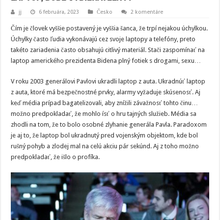
jj
6 februára, 2023
Česko
2 komentáre
Čím je človek vyššie postavený je vyššia šanca, že trpí nejakou úchylkou.
Úchylky často ľudia vykonávajú cez svoje laptopy a telefóny, preto
takéto zariadenia často obsahujú citlivý materiál. Stači zaspomínať na
laptop amerického prezidenta Bidena plný fotiek s drogami, sexu…
V roku 2003 generálovi Pavlovi ukradli laptop z auta. Ukradnúť laptop
z auta, ktoré má bezpečnostné prvky, alarmy vyžaduje skúsenosť. Aj
keď média prípad bagatelizovali, aby znížili závažnosť tohto činu…
možno predpokladať, že mohlo ísť o hru tajných služieb. Média sa
zhodli na tom, že to bolo osobné zlyhanie generála Pavla. Paradoxom
je aj to, že laptop bol ukradnutý pred vojenským objektom, kde bol
rušný pohyb a zlodej mal na celú akciu pár sekúnd. Aj z toho možno
predpokladať, že išlo o profíka.