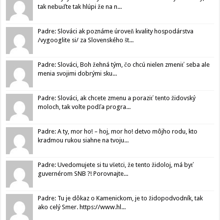
tak nebuďte tak hlúpi že na n...
Padre: Slováci ak poznáme úroveň kvality hospodárstva
/vygooglite si/ za Slovenského št...
Padre: Slováci, Boh žehná tým, čo chcú nielen zmeniť seba ale
menia svojimi dobrými sku...
Padre: Slováci, ak chcete zmenu a poraziť tento židovský
moloch, tak volte podľa progra...
Padre: A ty, mor ho! – hoj, mor ho! detvo môjho rodu, kto
kradmou rukou siahne na tvoju...
Padre: Uvedomujete si tu všetci, že tento židoloj, má byť
guvernérom SNB ?! Porovnajte...
Padre: Tu je dôkaz o Kamenickom, je to židopodvodník, tak
ako celý Smer. https://www.hl...