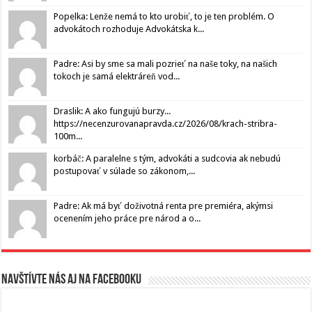
Popelka: Lenže nemá to kto urobiť, to je ten problém. O
advokátoch rozhoduje Advokátska k...
Padre: Asi by sme sa mali pozrieť na naše toky, na našich
tokoch je samá elektráreň vod...
Draslik: A ako fungujú burzy...
https://necenzurovanapravda.cz/2026/08/krach-stribra-
100m...
korbáč: A paralelne s tým, advokáti a sudcovia ak nebudú
postupovať v súlade so zákonom,...
Padre: Ak má byť doživotná renta pre premiéra, akýmsi
ocenením jeho práce pre národ a o...
Navštívte nás aj na Facebooku