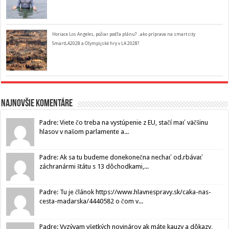
Horiace Los Angeles, požiar podľa plánu? ..ako príprava na smart city
SmartLA2028 a Olympijské hry v LA 2028?
Najnovšie komentáre
Padre: Viete čo treba na vystúpenie z EU, stačí mať väčšinu
hlasov v našom parlamente a...
Padre: Ak sa tu budeme donekonečna nechať od.rbávať
záchranármi štátu s 13 dôchodkami,...
Padre: Tu je článok https://www.hlavnespravy.sk/caka-nas-
cesta-madarska/4440582 o čom v...
Padre: Vyzývam všetkých novinárov ak máte kauzy a dôkazy,