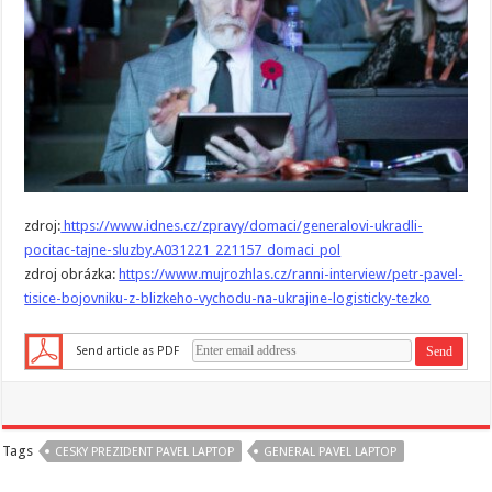
zdroj:
https://www.idnes.cz/zpravy/domaci/generalovi-ukradli-
pocitac-tajne-sluzby.A031221_221157_domaci_pol
zdroj obrázka:
https://www.mujrozhlas.cz/ranni-interview/petr-pavel-
tisice-bojovniku-z-blizkeho-vychodu-na-ukrajine-logisticky-tezko
Send article as PDF
Tags
CESKY PREZIDENT PAVEL LAPTOP
GENERAL PAVEL LAPTOP