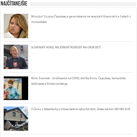
Najčítanejšie
Minulosť Zuzany Čaputovej a parazitovanie na verejných financiách a ľudoch z
mimovládok
SLOVENSKÝ HOKEJ: MILIÓNOVÉ PODVODY NA ÚKOR DETÍ
Mimi Šramová – 2x očkovaná na COVID, volička Kisku, Čaputovej, kamarátka
Vašáryovej a Schwarzenberga
V Česku z fotovoltaiky a lítiovej batérie vybuchol dom, škoda takmer 300 000 EUR