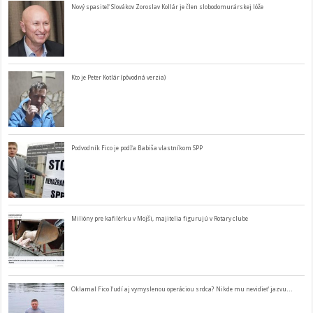
Nový spasiteľ Slovákov Zoroslav Kollár je člen slobodomurárskej lóže
Kto je Peter Kotlár (pôvodná verzia)
Podvodník Fico je podľa Babiša vlastníkom SPP
Milióny pre kafilérku v Mojši, majitelia figurujú v Rotary clube
Oklamal Fico ľudí aj vymyslenou operáciou srdca? Nikde mu nevidieť jazvu…