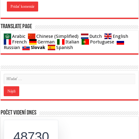
Translate page
Arabic
Chinese (Simplified)
Dutch
English
French
German
Italian
Portuguese
Slovak
Russian
Spanish
Počet videní dnes
48730