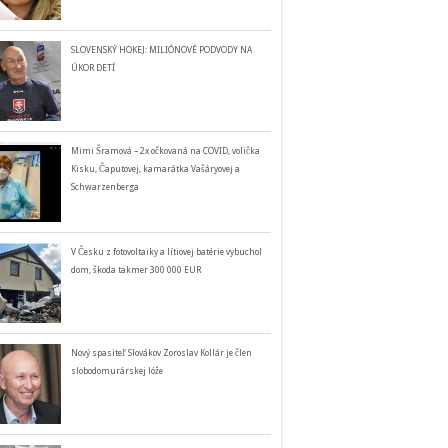
SLOVENSKÝ HOKEJ: MILIÓNOVÉ PODVODY NA
ÚKOR DETÍ
Mimi Šramová – 2x očkovaná na COVID, volička
Kisku, Čaputovej, kamarátka Vašáryovej a
Schwarzenberga
V Česku z fotovoltaiky a lítiovej batérie vybuchol
dom, škoda takmer 300 000 EUR
Nový spasiteľ Slovákov Zoroslav Kollár je člen
slobodomurárskej lóže