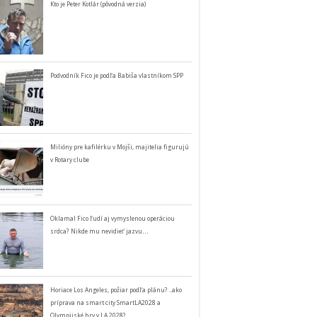
Kto je Peter Kotlár (pôvodná verzia)
Podvodník Fico je podľa Babiša vlastníkom SPP
Milióny pre kafilérku v Mojši, majitelia figurujú
v Rotary clube
Oklamal Fico ľudí aj vymyslenou operáciou
srdca? Nikde mu nevidieť jazvu…
Horiace Los Angeles, požiar podľa plánu? ..ako
príprava na smart city SmartLA2028 a
Olympijské hry v LA 2028?