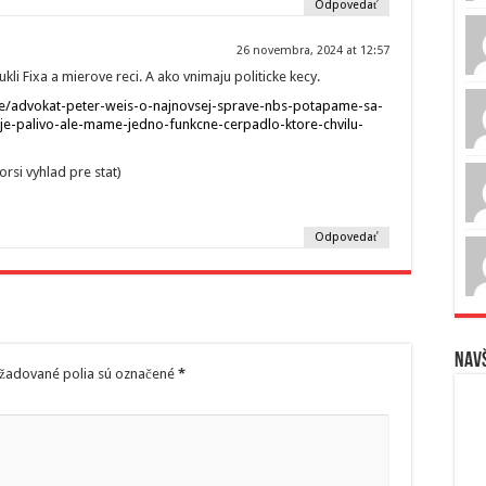
Odpovedať
26 novembra, 2024 at 12:57
kli Fixa a mierove reci. A ako vnimaju politicke kecy.
cle/advokat-peter-weis-o-najnovsej-sprave-nbs-potapame-sa-
e-palivo-ale-mame-jedno-funkcne-cerpadlo-ktore-chvilu-
orsi vyhlad pre stat)
Odpovedať
Navš
žadované polia sú označené
*