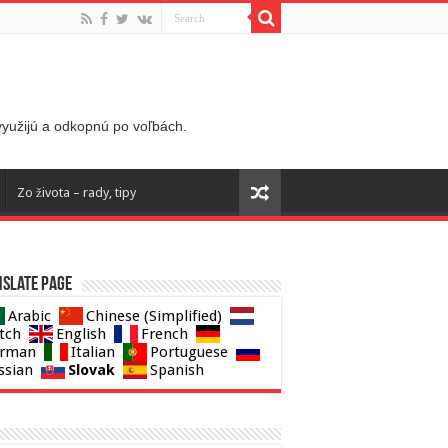
 využijú a odkopnú po voľbách.
Zo života – rady, tipy
slate page
Arabic
Chinese (Simplified)
tch
English
French
rman
Italian
Portuguese
Slovak
ssian
Spanish