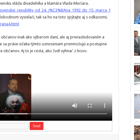
lovensku vláda divadelníka a klamára Vlada Mečiara.
Slovenskej_republiky_od_24._j%C3%BAna_1992_do_15._marca_1
lobodnom vysielači, tak sa ho na toto spýtajte aj s odkazom).
rana4.html
ie občanov inak ako výberom daní, ale aj prenasledovaním a
Tie sa práve vďaka týmto uzneseniam premnožujú a postupne
 občanov. Aj to je cesta, ako ľudí vyhnať z lesov.