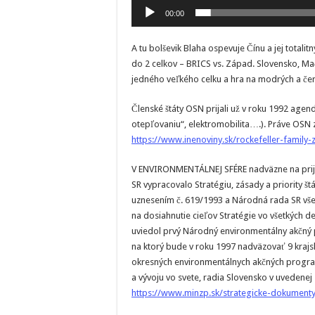
00:00
A tu bolševik Blaha ospevuje Čínu a jej totalit
do 2 celkov – BRICS vs. Západ. Slovensko, Ma
jedného veľkého celku a hra na modrých a čer
Členské štáty OSN prijali už v roku 1992 age
otepľovaniu“, elektromobilita….). Práve OSN z
https://www.inenoviny.sk/rockefeller-family-
V ENVIRONMENTÁLNEJ SFÉRE nadväzne na prija
SR vypracovalo Stratégiu, zásady a priority štá
uznesením č. 619/1993 a Národná rada SR vše
na dosiahnutie cieľov Stratégie vo všetkých d
uviedol prvý Národný environmentálny akčný p
na ktorý bude v roku 1997 nadväzovať 9 kraj
okresných environmentálnych akčných progr
a vývoju vo svete, radia Slovensko v uvedenej 
https://www.minzp.sk/strategicke-dokument