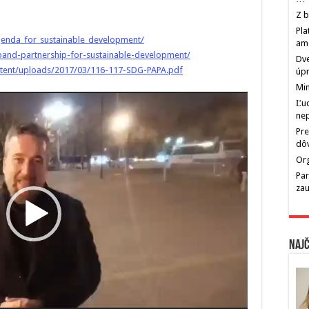
Z b
Pla
genda_for_sustainable_development/
am
xpand-partnership-for-sustainable-development/
Dve
ntent/uploads/2017/03/116-117-SDG-PAPA.pdf
úp
Min
Ľu
ne
Pre
dô
Org
Par
zau
Najč