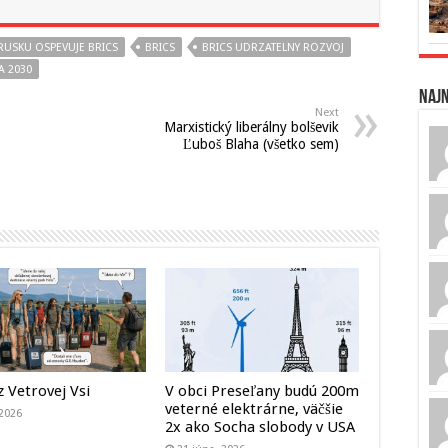
RUSKU OSPEVUJE BRICS
BRICS
BRICS UDRZATELNY ROZVOJ
A 2030
Naj
Next
Marxistický liberálny bolševik
Ľuboš Blaha (všetko sem)
z Vetrovej Vsi
V obci Preseľany budú 200m
veterné elektrárne, väčšie
 2026
2x ako Socha slobody v USA