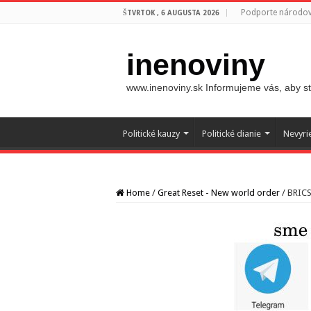
Podporte národovc
ŠTVRTOK , 6 AUGUSTA 2026
inenoviny
www.inenoviny.sk Informujeme vás, aby ste
Politické kauzy
Politické dianie
Nevyri
Home
/
Great Reset - New world order
/
BRICS