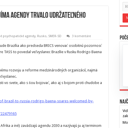
ijíma agendy trvalo udržateľného
né psychopatické agendy
,
Rusko
,
SMER-SD
3 komentáre
Poče
ude Brazília ako predseda BRICS venovať osobitnú pozornosť
e TASS to povedal veľvyslanec Brazílie v Rusku Rodrigo Baena
ému rozvoju a reforme medzinárodných organizácií, najmä
ľvyslanec.
i vo svete, ako s ňou bojovať, ako aj s bojom proti chudobe a
-of-brazil-to-russia-rodrigo-baena-soares-welcomed-by-
Najč
Vid
/22479165
za
Mos
ná Afrika a iné) zavádzajú agendu 2030 a nazývajú ju aj terminom
…