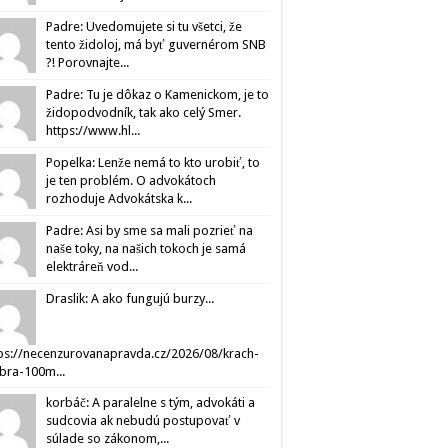
Padre: Uvedomujete si tu všetci, že
tento židoloj, má byť guvernérom SNB
?! Porovnajte...
Padre: Tu je dôkaz o Kamenickom, je to
židopodvodník, tak ako celý Smer.
https://www.hl...
Popelka: Lenže nemá to kto urobiť, to
je ten problém. O advokátoch
rozhoduje Advokátska k...
Padre: Asi by sme sa mali pozrieť na
naše toky, na našich tokoch je samá
elektráreň vod...
Draslik: A ako fungujú burzy...
ps://necenzurovanapravda.cz/2026/08/krach-
ibra-100m...
korbáč: A paralelne s tým, advokáti a
sudcovia ak nebudú postupovať v
súlade so zákonom,...