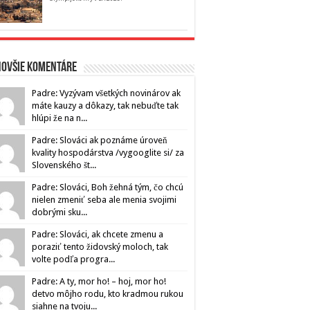
novšie komentáre
Padre: Vyzývam všetkých novinárov ak
máte kauzy a dôkazy, tak nebuďte tak
hlúpi že na n...
Padre: Slováci ak poznáme úroveň
kvality hospodárstva /vygooglite si/ za
Slovenského št...
Padre: Slováci, Boh žehná tým, čo chcú
nielen zmeniť seba ale menia svojimi
dobrými sku...
Padre: Slováci, ak chcete zmenu a
poraziť tento židovský moloch, tak
volte podľa progra...
Padre: A ty, mor ho! – hoj, mor ho!
detvo môjho rodu, kto kradmou rukou
siahne na tvoju...