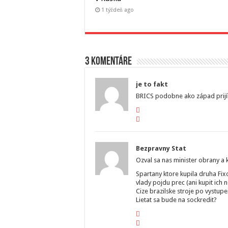
1 týždeň ago
3 komentáre
je to fakt
BRICS podobne ako západ prijí
Bezpravny Stat
Ozval sa nas minister obrany a 
Spartany ktore kupila druha Fi
vlady pojdu prec (ani kupit ich
Cize brazilske stroje po vystupe
Lietat sa bude na sockredit?