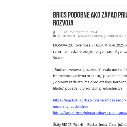
BRICS podobne ako západ pr
rozvoja
jj
25 novembra, 2024
Great Reset - New world order
,
greend deal a i
MOSKVA 23. novembra. /TASS/. V roku 2025 b
reforme medzinárodných organizácií. Agentúr
Soares.
„Budeme venovať pozornosť trvalo udržateľn
ich rozhodovaciemu procesu,“ poznamenal ve
„V prvom rade stojíme pred otázkou nerovnost
hladu,“ povedal o prioritách predsedníctva.
https://eng.kpfu.ru/bez-rubriki/ambassador
university-leadership/
https://tass.ru/mezhdunarodnaya-panorama
Štáty BRICS (Brazília, Rusko, India, Čina, Juž