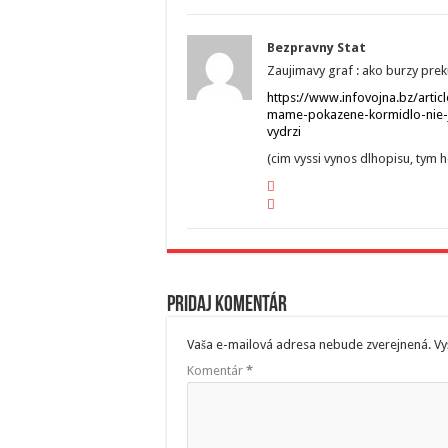
Bezpravny Stat
Zaujimavy graf : ako burzy preku
https://www.infovojna.bz/arti
mame-pokazene-kormidlo-nie-j
vydrzi
(cim vyssi vynos dlhopisu, tym h
Pridaj komentár
Vaša e-mailová adresa nebude zverejnená.
Vy
Komentár
*