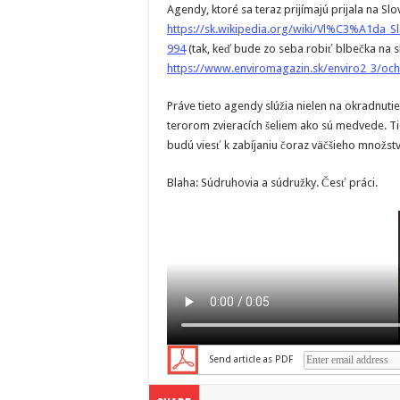
Agendy, ktoré sa teraz prijímajú prijala na S
https://sk.wikipedia.org/wiki/Vl%C3%A1da_
994
(tak, keď bude zo seba robiť blbečka na s
https://www.enviromagazin.sk/enviro2_3/och
Práve tieto agendy slúžia nielen na okradnut
terorom zvieracích šeliem ako sú medvede. 
budú viesť k zabíjaniu čoraz väčšieho množstva
Blaha: Súdruhovia a súdružky. Česť práci.
Send article as PDF