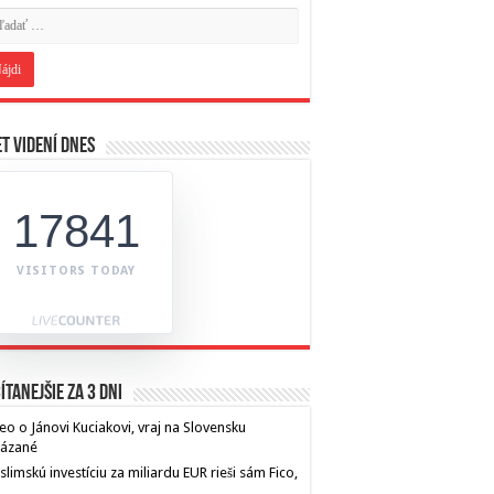
t videní dnes
17841
VISITORS TODAY
ítanejšie za 3 dni
eo o Jánovi Kuciakovi, vraj na Slovensku
kázané
limskú investíciu za miliardu EUR rieši sám Fico,