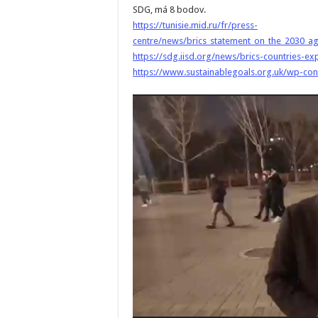
SDG, má 8 bodov.
https://tunisie.mid.ru/fr/press-
centre/news/brics_statement_on_the_2030_a
https://sdg.iisd.org/news/brics-countries-e
https://www.sustainablegoals.org.uk/wp-co
Video
prehrávač