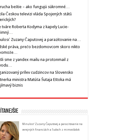
rucha beštie – ako fungujú súkromné…
tila Českou televizi vláda Spojených států
erických?
 tváre Roberta Kodyma z kapely Lucie-
rimný…
ulosť Zuzany Čaputovej a parazitovanie na…
dské práva, prečo bezdomovcom skoro nikto
pomože…
šli sme z yandex mailu na protonmail z
vodu…
anizovaný prílev cudzincov na Slovensko
tnerka ministra Matúša Šutaja Eštoka má
jímavý biznis
ítanejšie
Minulosť Zuzany Čaputovej a parazitovanie na
verejných financiách a ľudoch z mimovládok