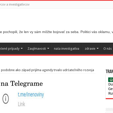
ov a investigatívcov
 pochopili, že len vy sám môžte bojovať za seba. Politici vás oklamu,
ešené prípady
Zaujímavosti
naša investigatíva
zdravie
O nás
 podobne ako západ prijíma agendy trvalo udržateľného rozvoja
Tran
Du
Ge
Ru