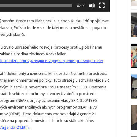
02:00
ný systém. Prečo tam Blaha nežije, alebo v Rusku. Idú spojiť svet
ďarsko, Poľsko bude v strede taký most a neskôr sa spoja do
vených skončí.
ndu trvalo udržateľného rozvoja (procesy proti „globálnemu
akladala rodina zločincov Rockefeller.
zlo-medzi-nami-vyuzivajuce-vojny-utrpenie-pre-svoje-ciele/
té dokumenty a uznesenia Ministerstvo životného prostredia
tnej environmentálnej politiky. Túto stratégiu schválila vláda SR
tkými hlasmi 18. novembra 1993 uznesením č. 339. Opatrenia
esiatich sektoroch ochrany a tvorby životného prostredia
rogram (NEAP), prijatý uznesením vlády SR č. 350/1996,
ských environmentálnych akčných programov (KEAP) a 79
amov (OEAP). Tieto dokumenty zodpovedajú Agende 21
sfére na popredné miesto a ich ciele sú stále aktuálne.
y/agenda-21.html