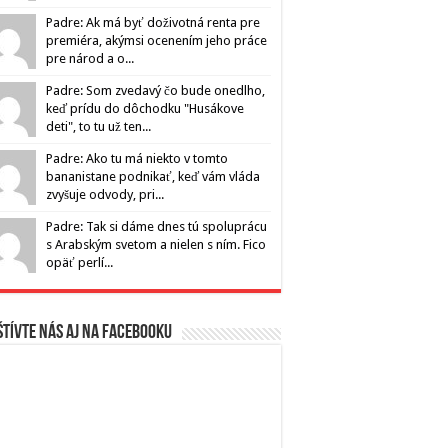
Padre: Ak má byť doživotná renta pre
premiéra, akýmsi ocenením jeho práce
pre národ a o...
Padre: Som zvedavý čo bude onedlho,
keď prídu do dôchodku "Husákove
deti", to tu už ten...
Padre: Ako tu má niekto v tomto
bananistane podnikať, keď vám vláda
zvyšuje odvody, pri...
Padre: Tak si dáme dnes tú spoluprácu
s Arabským svetom a nielen s ním. Fico
opäť perlí...
tívte nás aj na Facebooku