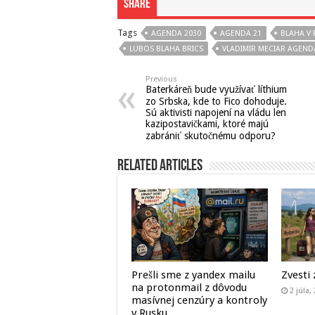
Share
Tags
AGENDA 2030
AGENDA 21
BLAHA V 
LUBOS BLAHA BRICS
VLADIMIR MECIAR AGEND
Previous
Baterkáreň bude využívať líthium
zo Srbska, kde to Fico dohoduje.
Sú aktivisti napojení na vládu len
kazipostavičkami, ktoré majú
zabrániť skutočnému odporu?
Related Articles
Prešli sme z yandex mailu
Zvesti 
na protonmail z dôvodu
2 júla,
masívnej cenzúry a kontroly
v Rusku