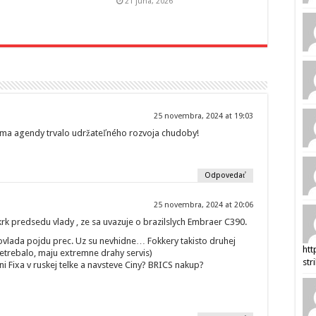
21 júna, 2026
25 novembra, 2024 at 19:03
ma agendy trvalo udržateľného rozvoja chudoby!
Odpovedať
25 novembra, 2024 at 20:06
krk predsedu vlady , ze sa uvazuje o brazilslych Embraer C390.
xovlada pojdu prec. Uz su nevhidne… Fokkery takisto druhej
htt
 netrebalo, maju extremne drahy servis)
str
ni Fixa v ruskej telke a navsteve Ciny? BRICS nakup?