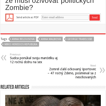
že musí oživovať politických
Zombie?
Send article as PDF
Tags
ANNA BELOUSOVA
ANNA MALIKOVA
GEORGE TRABELSSIE
MIRO HEREDOS REPUBLIKA
Previous
Sudca ponúkal svoju manželku aj
12 ročnú dcéru na sex
Next
Zomrel ďalší očkovaný športovec
– 47 ročný Zdeno, posmieval sa z
neočkovaných
Related Articles