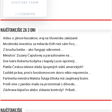
VISITORS TODAY
Najčítanejšie za 3 dni
Video o Jánovi Kuciakovi, vraj na Slovensku zakázané
Moslimskú investíciu za miliardu EUR rieši sám Fico,…
Z brucha beštie – ako fungujú súkromné…
Minulosť Zuzany Čaputovej a parazitovanie na…
Dve tváre Roberta Kodyma z kapely Lucie-úprimný…
Platila Českou televizi vláda Spojených států amerických?
Ľudské práva, prečo bezdomovcom skoro nikto nepomože…
Partnerka ministra Matúša Šutaja Eštoka má zaujímavý biznis
Prešli sme z yandex mailu na protonmail z dôvodu…
Záchrana kúpeľov alebo získanie kontroly? Príbeh…
Najčítanejšie