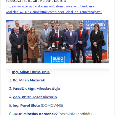
Belousová (Maliková) a Národná koalícia:
https://www.teraz.sk/slovensko/belousovova-kozlik-urbani-
koalicia/142067-clanok.html?combinedGlobalTab_zamestnajsa=1