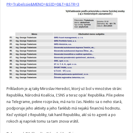
PR=Trabelssie&MENO=&SID=0&T=&STR=3
Príkladom je aj taky Miroslav Heredoš, ktorý už bol v množstve strán:
Republika, Národná Koalícia, ĽSNS a teraz opäť Republika. Píše pekne
na Telegrame, pekne rozpráva, má na to čas. Niekto sa o neho stará,
podporuje jeho aktivity a jeho fanklub má nejakú finančnú hodnotu.
Keď vystúpil z Republiky, tak hanil Republiku, akí sú to agenti a po
rokoch aj napriek tomu sa tam znova vrátil.