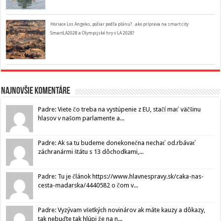
Horiace Los Angeles, požiar podľa plánu? ..ako príprava na smart city
SmartLA2028 a Olympijské hry v LA 2028?
Najnovšie komentáre
Padre: Viete čo treba na vystúpenie z EU, stačí mať väčšinu
hlasov v našom parlamente a...
Padre: Ak sa tu budeme donekonečna nechať od.rbávať
záchranármi štátu s 13 dôchodkami,...
Padre: Tu je článok https://www.hlavnespravy.sk/caka-nas-
cesta-madarska/4440582 o čom v...
Padre: Vyzývam všetkých novinárov ak máte kauzy a dôkazy,
tak nebuďte tak hlúpi že na n...