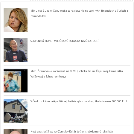
Minulosť Zuzany Čaputovej a parazitovanie na verejných financiách a ľudoch z
mimovládok
SLOVENSKÝ HOKEJ: MILIÓNOVÉ PODVODY NA ÚKOR DETÍ
Mimi Šramová – 2x očkovaná na COVID, volička Kisku, Čaputovej, kamarátka
Vašáryovej a Schwarzenberga
V Česku z fotovoltaiky a lítiovej batérie vybuchol dom, škoda takmer 300 000 EUR
Nový spasiteľ Slovákov Zoroslav Kollár je člen slobodomurárskej lóže