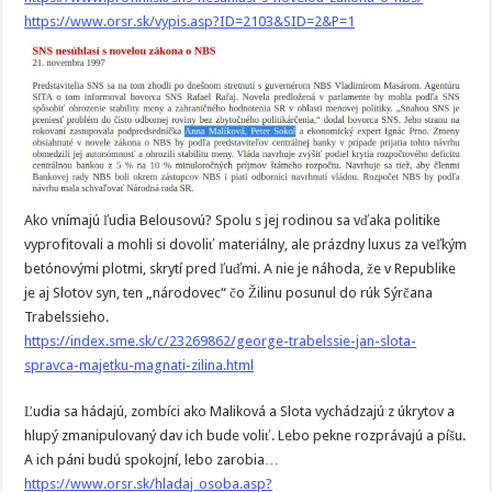
https://www.orsr.sk/vypis.asp?ID=2103&SID=2&P=1
Ako vnímajú ľudia Belousovú? Spolu s jej rodinou sa vďaka politike
vyprofitovali a mohli si dovoliť materiálny, ale prázdny luxus za veľkým
betónovými plotmi, skrytí pred ľuďmi. A nie je náhoda, že v Republike
je aj Slotov syn, ten „národovec“ čo Žilinu posunul do rúk Sýrčana
Trabelssieho.
https://index.sme.sk/c/23269862/george-trabelssie-jan-slota-
spravca-majetku-magnati-zilina.html
Ľudia sa hádajú, zombíci ako Maliková a Slota vychádzajú z úkrytov a
hlupý zmanipulovaný dav ich bude voliť. Lebo pekne rozprávajú a píšu.
A ich páni budú spokojní, lebo zarobia…
https://www.orsr.sk/hladaj_osoba.asp?