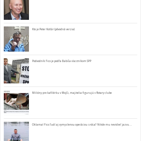
Kto je Peter Kotlár (pôvodná verzia)
Podvodník Fico je podľa Babiša vlastníkom SPP
Milióny pre kafilérku v Mojši, majitelia figurujú v Rotary clube
Oklamal Fico ľudí aj vymyslenou operáciou srdca? Nikde mu nevidieť jazvu…