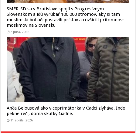
SMER-SD sa v Bratislave spojil s Progresívnym
Slovenskom a idú vyrúbať 100 000 stromov, aby si tam
moslimskí boháči postavili prístav a rozšírili prítomnosť
moslimov na Slovensku
2 júna, 2026
Anča Belousová ako viceprimátorka v Čadci zlyháva. Inde
pekne reči, doma skutky žiadne.
11 apríla, 2026