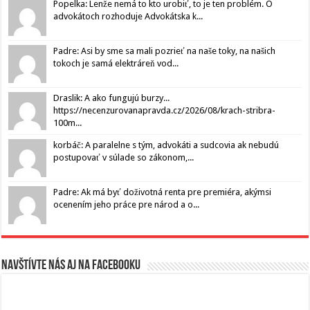
Popelka: Lenže nemá to kto urobiť, to je ten problém. O
advokátoch rozhoduje Advokátska k...
Padre: Asi by sme sa mali pozrieť na naše toky, na našich
tokoch je samá elektráreň vod...
Draslik: A ako fungujú burzy...
https://necenzurovanapravda.cz/2026/08/krach-stribra-
100m...
korbáč: A paralelne s tým, advokáti a sudcovia ak nebudú
postupovať v súlade so zákonom,...
Padre: Ak má byť doživotná renta pre premiéra, akýmsi
ocenením jeho práce pre národ a o...
Navštívte nás aj na Facebooku