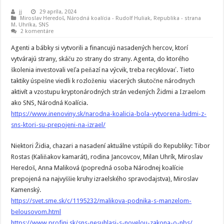
jj
29 apríla, 2024
Miroslav Heredoš
,
Národná koalícia - Rudolf Huliak
,
Republika - strana
M. Uhríka
,
SNS
2 komentáre
Agenti a bábky si vytvorili a financujú nasadených hercov, ktorí
vytvárajú strany, skáču zo strany do strany. Agenta, do ktorého
školenia investovali veľa peňazí na výcvik, treba recyklovať. Tieto
taktiky úspešne viedli k rozloženiu viacerých skutočne národnych
aktivít a vzostupu kryptonárodných strán vedených Židmi a Izraelom
ako SNS, Národná Koalícia.
https://www.inenoviny.sk/narodna-koalicia-bola-vytvorena-ludmi-z-
sns-ktori-su-prepojeni-na-izrael/
Niektori Židia, chazari a nasadení aktuálne vstúpili do Republiky: Tibor
Rostas (Kaliňakov kamarát), rodina Jancovcov, Milan Uhrík, Miroslav
Heredoš, Anna Maliková (popredná osoba Národnej koalície
prepojená na najvyššie kruhy izraelského spravodajstva), Miroslav
Kamenský.
https://svet.sme.sk/c/1195232/malikova-podnika-s-manzelom-
belousovom.html
https://www.profini.sk/sns-nesuhlasi-s-novelou-zakona-o-nbs/