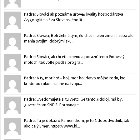
Padre: Slováci ak poznáme úroveň kvality hospodárstva
/vygooglite si/ za Slovenského št...
Padre: Slováci, Boh žehná tým, čo chcú nielen zmeniť seba ale
menia svojimi dobrými sku...
Padre: Slováci, ak chcete zmenu a poraziť tento židovský
moloch, tak volte podľa progra...
Padre: A ty, mor ho! – hoj, mor ho! detvo môjho rodu, kto
kradmou rukou siahne na tvoju...
Padre: Uvedomujete si tu všetci, že tento židoloj, má byť
guvernérom SNB ?! Porovnajte...
Padre: Tu je dôkaz o Kamenickom, je to židopodvodník, tak
ako celý Smer. https://www.hl...