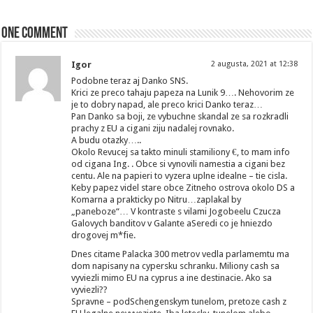
One comment
Igor
2 augusta, 2021 at 12:38
Podobne teraz aj Danko SNS.
Krici ze preco tahaju papeza na Lunik 9…. Nehovorim ze
je to dobry napad, ale preco krici Danko teraz…
Pan Danko sa boji, ze vybuchne skandal ze sa rozkradli
prachy z EU a cigani ziju nadalej rovnako.
A budu otazky…..
Okolo Revucej sa takto minuli stamiliony €, to mam info
od cigana Ing. . Obce si vynovili namestia a cigani bez
centu. Ale na papieri to vyzera uplne idealne – tie cisla.
Keby papez videl stare obce Zitneho ostrova okolo DS a
Komarna a prakticky po Nitru…zaplakal by
„paneboze“… V kontraste s vilami Jogobeelu Czucza
Galovych banditov v Galante aSeredi co je hniezdo
drogovej m*fie.
Dnes citame Palacka 300 metrov vedla parlamemtu ma
dom napisany na cypersku schranku. Miliony cash sa
vyviezli mimo EU na cyprus a ine destinacie. Ako sa
vyviezli??
Spravne – podSchengenskym tunelom, pretoze cash z