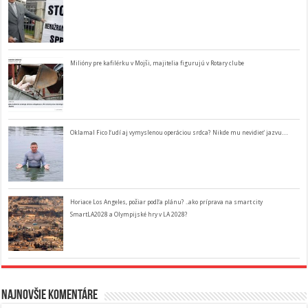
Milióny pre kafilérku v Mojši, majitelia figurujú v Rotary clube
Oklamal Fico ľudí aj vymyslenou operáciou srdca? Nikde mu nevidieť jazvu…
Horiace Los Angeles, požiar podľa plánu? ..ako príprava na smart city
SmartLA2028 a Olympijské hry v LA 2028?
Najnovšie komentáre