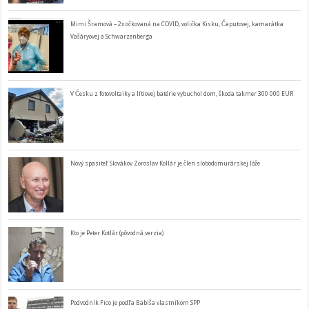
Mimi Šramová – 2x očkovaná na COVID, volička Kisku, Čaputovej, kamarátka
Vašáryovej a Schwarzenberga
V Česku z fotovoltaiky a lítiovej batérie vybuchol dom, škoda takmer 300 000 EUR
Nový spasiteľ Slovákov Zoroslav Kollár je člen slobodomurárskej lóže
Kto je Peter Kotlár (pôvodná verzia)
Podvodník Fico je podľa Babiša vlastníkom SPP