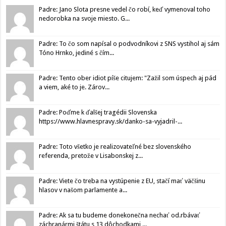
Padre: Jano Slota presne vedel čo robí, keď vymenoval toho
nedorobka na svoje miesto. G...
Padre: To čo som napísal o podvodníkovi z SNS vystihol aj sám
Tóno Hrnko, jediné s čím...
Padre: Tento ober idiot píše citujem: "Zažil som úspech aj pád
a viem, aké to je. Zárov...
Padre: Poďme k ďalšej tragédii Slovenska
https://www.hlavnespravy.sk/danko-sa-vyjadril-...
Padre: Toto všetko je realizovateľné bez slovenského
referenda, pretože v Lisabonskej z...
Padre: Viete čo treba na vystúpenie z EU, stačí mať väčšinu
hlasov v našom parlamente a...
Padre: Ak sa tu budeme donekonečna nechať od.rbávať
záchranármi štátu s 13 dôchodkami,...