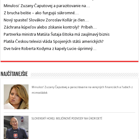
Minulosť Zuzany Čaputovej a parazitovanie na…
Z brucha beštie – ako fungujú súkromné…
Nový spasiteľ Slovákov Zoroslav Kollár je člen…
Záchrana kúpeľov alebo získanie kontroly? Príbeh…
Partnerka ministra Matúša Šutaja Eštoka má zaujímavý biznis
Platila Českou televizi vláda Spojených států amerických?
Dve tváre Roberta Kodyma z kapely Lucie-úprimný…
Najčítanejšie
Minulosť Zuzany Čaputovej a parazitovanie na verejných financiách a ľudoch z
mimovládok
SLOVENSKÝ HOKEJ: MILIÓNOVÉ PODVODY NA ÚKOR DETÍ