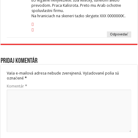
EU legalne nevyveziete. Iba letecky, tunelom alebo
prevodom. Praca Kalisrota. Preto mu Arab ochotne
spoluvlastni firmu.
Na hraniciach na skeneri tazko skryjete XXX 0000000€.
Odpovedať
Pridaj komentár
Vaša e-mailová adresa nebude zverejnená.
Vyžadované polia sú
označené
*
Komentár
*