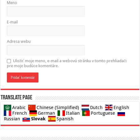
Meno
E-mail
Adresa webu
Uložiť moje meno, e-mail a webovú stránku v tomto prehliadači
pre moje budúce komentáre.
Translate page
Arabic
Chinese (Simplified)
Dutch
English
French
German
Italian
Portuguese
Slovak
Russian
Spanish