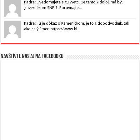
Padre: Uvedomujete si tu všetci, že tento židoloj, má byť
guvernérom SNB ?! Porovnajte...
Padre: Tu je dôkaz o Kamenickom, je to židopodvodník, tak
ako celý Smer. https://www.hl...
Navštívte nás aj na Facebooku