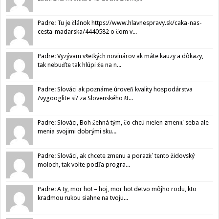
Padre: Tu je článok https://www.hlavnespravy.sk/caka-nas-
cesta-madarska/4440582 o čom v...
Padre: Vyzývam všetkých novinárov ak máte kauzy a dôkazy,
tak nebuďte tak hlúpi že na n...
Padre: Slováci ak poznáme úroveň kvality hospodárstva
/vygooglite si/ za Slovenského št...
Padre: Slováci, Boh žehná tým, čo chcú nielen zmeniť seba ale
menia svojimi dobrými sku...
Padre: Slováci, ak chcete zmenu a poraziť tento židovský
moloch, tak volte podľa progra...
Padre: A ty, mor ho! – hoj, mor ho! detvo môjho rodu, kto
kradmou rukou siahne na tvoju...