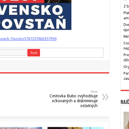
Z b
Pla
am
Dve
úp
Min
kovich.7/posts/3767257603357959
Ľu
ne
Pre
dô
Org
Par
zau
Next
Cestovka Bubo zvýhodňuje
očkovaných a diskriminuje
Najč
ostatných