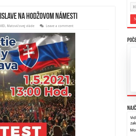
tislave na Hodžovom námesti
VID, Matovičovej vláde
Leave a comment
Poče
Najč
Vid
za
Mos
…