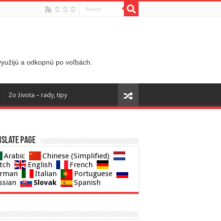
 využijú a odkopnú po voľbách.
Zo života – rady, tipy
slate page
Arabic
Chinese (Simplified)
tch
English
French
rman
Italian
Portuguese
Slovak
ssian
Spanish