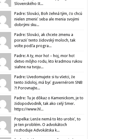
Slovenského št...
Padre: Slováci, Boh žehná tým, čo chcú
nielen zmeniť seba ale menia svojimi
dobrými sku...
Padre: Slováci, ak chcete zmenu a
poraziť tento židovský moloch, tak
volte podľa progra...
Padre: A ty, mor ho! – hoj, mor ho!
detvo môjho rodu, kto kradmou rukou
siahne na tvoju...
Padre: Uvedomujete si tu všetci, že
tento židoloj, má byť guvernérom SNB
?! Porovnajte...
Padre: Tu je dôkaz o Kamenickom, je to
židopodvodník, tak ako celý Smer.
https://www.hl...
Popelka: Lenže nemá to kto urobiť, to
je ten problém. O advokátoch
rozhoduje Advokátska k...