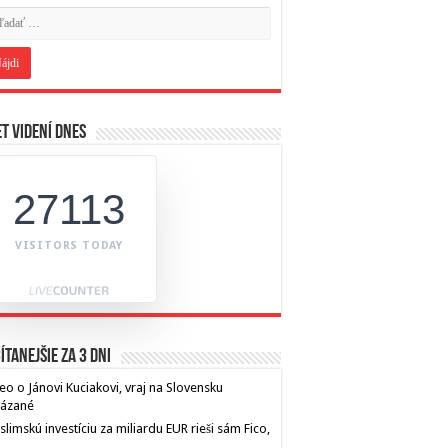
t videní dnes
27113
VISITORS TODAY
ítanejšie za 3 dni
eo o Jánovi Kuciakovi, vraj na Slovensku
kázané
limskú investíciu za miliardu EUR rieši sám Fico,