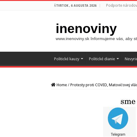
Podporte národovc
ŠTVRTOK , 6 AUGUSTA 2026
inenoviny
www.inenoviny.sk Informujeme vás, aby ste
Politické kauzy
Politické dianie
Nevyri
Home
/
Protesty proti COVID, Matovičovej vlá