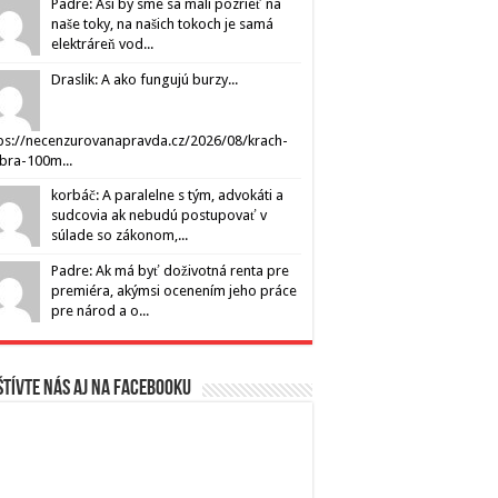
Padre: Asi by sme sa mali pozrieť na
naše toky, na našich tokoch je samá
elektráreň vod...
Draslik: A ako fungujú burzy...
ps://necenzurovanapravda.cz/2026/08/krach-
ibra-100m...
korbáč: A paralelne s tým, advokáti a
sudcovia ak nebudú postupovať v
súlade so zákonom,...
Padre: Ak má byť doživotná renta pre
premiéra, akýmsi ocenením jeho práce
pre národ a o...
tívte nás aj na Facebooku