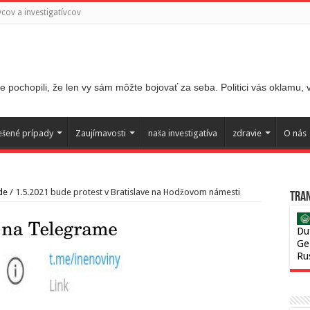
ov a investigatívcov
 pochopili, že len vy sám môžte bojovať za seba. Politici vás oklamu,
ešené prípady
Zaujímavosti
naša investigatíva
zdravie
O nás
de
/
1.5.2021 bude protest v Bratislave na Hodžovom námesti
Tran
Du
Ge
Ru