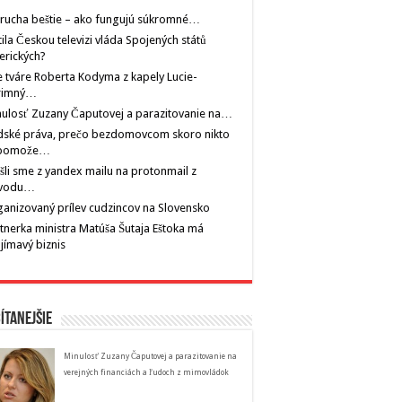
rucha beštie – ako fungujú súkromné…
tila Českou televizi vláda Spojených států
erických?
 tváre Roberta Kodyma z kapely Lucie-
rimný…
ulosť Zuzany Čaputovej a parazitovanie na…
dské práva, prečo bezdomovcom skoro nikto
pomože…
šli sme z yandex mailu na protonmail z
vodu…
anizovaný prílev cudzincov na Slovensko
tnerka ministra Matúša Šutaja Eštoka má
jímavý biznis
ítanejšie
Minulosť Zuzany Čaputovej a parazitovanie na
verejných financiách a ľudoch z mimovládok