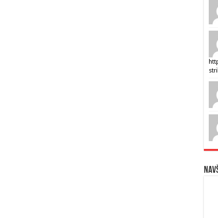
htt
str
Navš