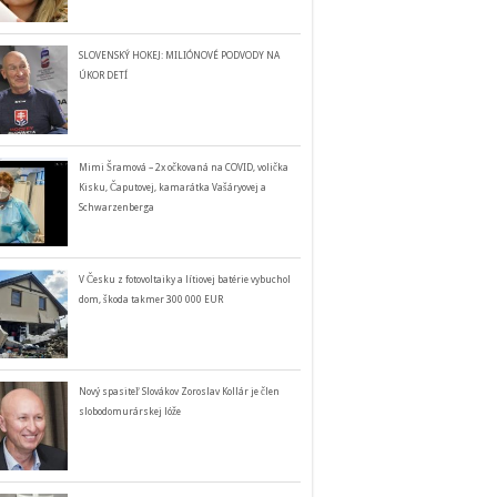
SLOVENSKÝ HOKEJ: MILIÓNOVÉ PODVODY NA
ÚKOR DETÍ
Mimi Šramová – 2x očkovaná na COVID, volička
Kisku, Čaputovej, kamarátka Vašáryovej a
Schwarzenberga
V Česku z fotovoltaiky a lítiovej batérie vybuchol
dom, škoda takmer 300 000 EUR
Nový spasiteľ Slovákov Zoroslav Kollár je člen
slobodomurárskej lóže