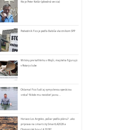
Kto je Peter Kotlár (pôvodná verzia)
Podvodník Fico je podľa Babiša vlastníkom SPP
Milióny pre kafilérku v Mojši, majitelia figurujú
v Rotary clube
Oklamal Fico ľudí aj vymyslenou operáciou
srdca? Nikde mu nevidieť jazvu…
Horiace Los Angeles, požiar podľa plánu? ..ako
príprava na smart city SmartLA2028 a
Olympijské hry v LA 2028?