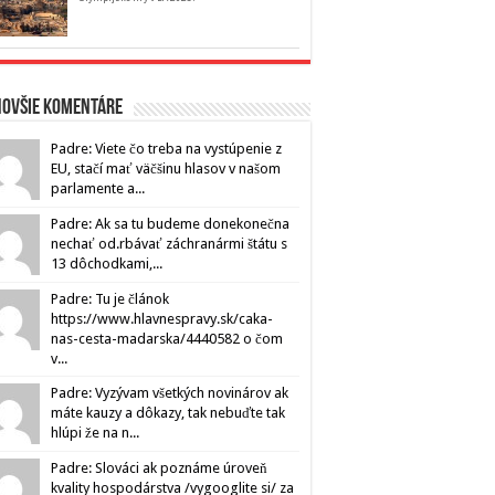
novšie komentáre
Padre: Viete čo treba na vystúpenie z
EU, stačí mať väčšinu hlasov v našom
parlamente a...
Padre: Ak sa tu budeme donekonečna
nechať od.rbávať záchranármi štátu s
13 dôchodkami,...
Padre: Tu je článok
https://www.hlavnespravy.sk/caka-
nas-cesta-madarska/4440582 o čom
v...
Padre: Vyzývam všetkých novinárov ak
máte kauzy a dôkazy, tak nebuďte tak
hlúpi že na n...
Padre: Slováci ak poznáme úroveň
kvality hospodárstva /vygooglite si/ za