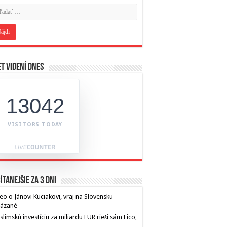
t videní dnes
13042
VISITORS TODAY
ítanejšie za 3 dni
eo o Jánovi Kuciakovi, vraj na Slovensku
kázané
limskú investíciu za miliardu EUR rieši sám Fico,