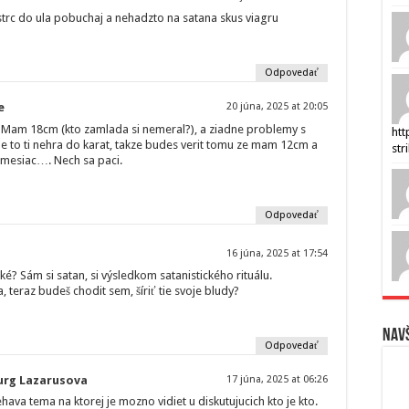
trc do ula pobuchaj a nehadzto na satana skus viagru
Odpovedať
e
20 júna, 2025 at 20:05
 Mam 18cm (kto zamlada si nemeral?), a ziadne problemy s
htt
le to ti nehra do karat, takze budes verit tomu ze mam 12cm a
str
a mesiac…. Nech sa paci.
Odpovedať
16 júna, 2025 at 17:54
cké? Sám si satan, si výsledkom satanistického rituálu.
, teraz budeš chodit sem, šíriť tie svoje bludy?
Navš
Odpovedať
urg Lazarusova
17 júna, 2025 at 06:26
ava tema na ktorej je mozno vidiet u diskutujucich kto je kto.