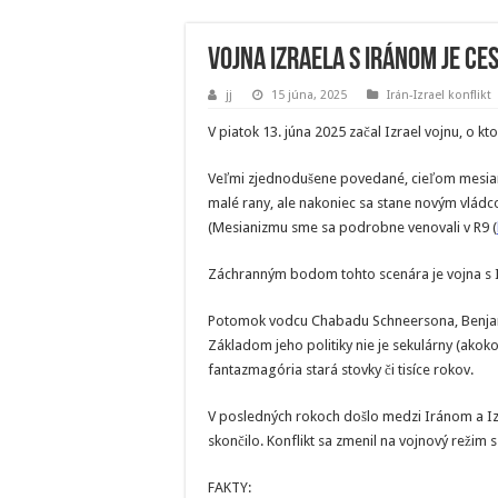
Vojna Izraela s Iránom je ce
jj
15 júna, 2025
Irán-Izrael konflikt
V piatok 13. júna 2025 začal Izrael vojnu, o kto
Veľmi zjednodušene povedané, cieľom mesianist
malé rany, ale nakoniec sa stane novým vládco
(Mesianizmu sme sa podrobne venovali v R9 (
Záchranným bodom tohto scenára je vojna s 
Potomok vodcu Chabadu Schneersona, Benjami
Základom jeho politiky nie je sekulárny (akok
fantazmagória stará stovky či tisíce rokov.
V posledných rokoch došlo medzi Iránom a Iz
skončilo. Konflikt sa zmenil na vojnový režim 
FAKTY: