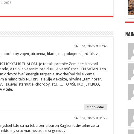
la, 2026
Naj
16 júna, 2025 at 07:45
ebolo by vojen, utrpenia, hladu, nespokojnosti, zúfalstva,
ICKÝM RITUÁLOM. Je to tak, pretože Zem a telá stvoril
 telo, a telo je väzením pre dušu. A väzniť chce LEN SATAN. Len
m odovzdávať energiu utrpenia stvoriteľovi tiel a Zeme,
 a mimo telo NETRPÍ, ale žije v extáze, nirváne „tam hore“.
vu, zažívať starnutie, choroby, atď….. TO VŠETKO JE PEKLO,
 v tele.
Odpovedať
16 júna, 2025 at 11:29
 myslitel kde sa na teba berie baron Kaglieri udivitelne ze ta
ikto iny si to viac nezasluzi si genius .