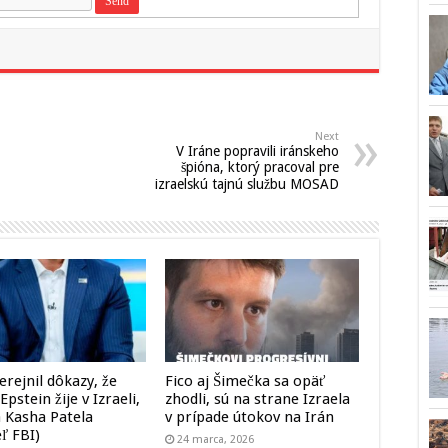
Next
V Iráne popravili iránskeho
špióna, ktorý pracoval pre
izraelskú tajnú službu MOSAD
erejnil dôkazy, že
Fico aj Šimečka sa opäť
 Epstein žije v Izraeli,
zhodli, sú na strane Izraela
a Kasha Patela
v prípade útokov na Irán
eľ FBI)
24 marca, 2026