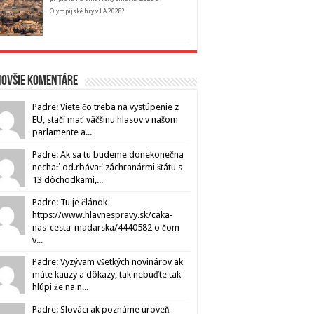
Olympijské hry v LA 2028?
novšie komentáre
Padre: Viete čo treba na vystúpenie z
EU, stačí mať väčšinu hlasov v našom
parlamente a...
Padre: Ak sa tu budeme donekonečna
nechať od.rbávať záchranármi štátu s
13 dôchodkami,...
Padre: Tu je článok
https://www.hlavnespravy.sk/caka-
nas-cesta-madarska/4440582 o čom
v...
Padre: Vyzývam všetkých novinárov ak
máte kauzy a dôkazy, tak nebuďte tak
hlúpi že na n...
Padre: Slováci ak poznáme úroveň