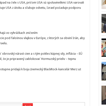
 Západ na čele s USA, pričom USA sú spoluvinníkmi: USA varovali
viňuje USA z útoku a sľubuje odvetu, Izrael požaduje podporu
iehajú vo vyhrážkach zničením
cie pod falošnou vlajkou v Európe, z ktorých sa obviní Irán, aby
aelu.
obrovský nárast cien a s tým pokles kúpnej sily, inflácia – EÚ
il, že je pripravený zablokovať Hormuzský prieliv – tepnu
 postupne pridajú k boju (nemecký BlackRock-kancelár Merz už