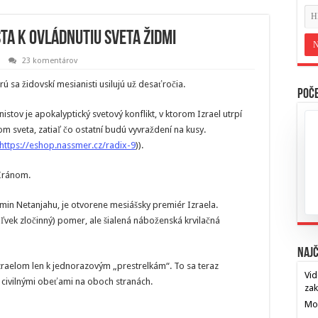
sta k ovládnutiu sveta Židmi
23 komentárov
rú sa židovskí mesianisti usilujú už desaťročia.
Poče
ov je apokalyptický svetový konflikt, v ktorom Izrael utrpí
m sveta, zatiaľ čo ostatní budú vyvraždení na kusy.
https://eshop.nassmer.cz/radix-9
)).
Iránom.
n Netanjahu, je otvorene mesiášsky premiér Izraela.
oľvek zločinný) pomer, ale šialená náboženská krvilačná
Najč
raelom len k jednorazovým „prestrelkám“. To sa teraz
Vid
s civilnými obeťami na oboch stranách.
za
Mos
…