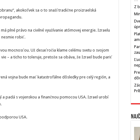
Z b
„obranu“, akokoľvek sa o to snaží tradične proizraelská
Min
 propagandu.
Dve
úp
má plné právo na civilné využívanie atómovej energie. Izraelu
Pla
o nesmie robiť.
am
Par
drovou mocnosťou. Už desaťročia klame celému svetu o svojom
zau
vie – a ticho to toleruje, pretože sa obáva, že Izrael bude pariť
Ľu
ne
Pre
rená vojna bude mať katastrofálne dôsledky pre celý región, a
dô
Zác
Pr
stojí a padá s vojenskou a finančnou pomocou USA. Izrael urobí
.
Najč
a podporou USA.