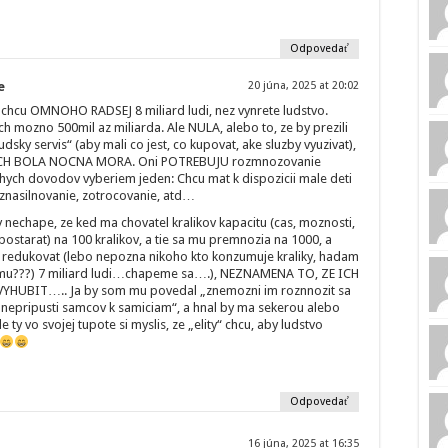
Odpovedať
e
20 júna, 2025 at 20:02
“ chcu OMNOHO RADSEJ 8 miliard ludi, nez vynrete ludstvo.
ich mozno 500mil az miliarda. Ale NULA, alebo to, ze by prezili
ludsky servis“ (aby mali co jest, co kupovat, ake sluzby vyuzivat),
ICH BOLA NOCNA MORA. Oni POTREBUJU rozmnozovanie
hych dovodov vyberiem jeden: Chcu mat k dispozicii male deti
 znasilnovanie, zotrocovanie, atd…
y nechape, ze ked ma chovatel kralikov kapacitu (cas, moznosti,
ostarat) na 100 kralikov, a tie sa mu premnozia na 1000, a
e redukovat (lebo nepozna nikoho kto konzumuje kraliky, hadam
mu???) 7 miliard ludi…chapeme sa….), NEZNAMENA TO, ZE ICH
VYHUBIT….. Ja by som mu povedal „znemozni im roznnozit sa
nepripusti samcov k samiciam“, a hnal by ma sekerou alebo
 ty vo svojej tupote si myslis, ze „elity“ chcu, aby ludstvo
Odpovedať
16 júna, 2025 at 16:35