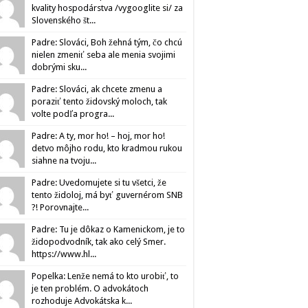
kvality hospodárstva /vygooglite si/ za
Slovenského št...
Padre: Slováci, Boh žehná tým, čo chcú
nielen zmeniť seba ale menia svojimi
dobrými sku...
Padre: Slováci, ak chcete zmenu a
poraziť tento židovský moloch, tak
volte podľa progra...
Padre: A ty, mor ho! – hoj, mor ho!
detvo môjho rodu, kto kradmou rukou
siahne na tvoju...
Padre: Uvedomujete si tu všetci, že
tento židoloj, má byť guvernérom SNB
?! Porovnajte...
Padre: Tu je dôkaz o Kamenickom, je to
židopodvodník, tak ako celý Smer.
https://www.hl...
Popelka: Lenže nemá to kto urobiť, to
je ten problém. O advokátoch
rozhoduje Advokátska k...