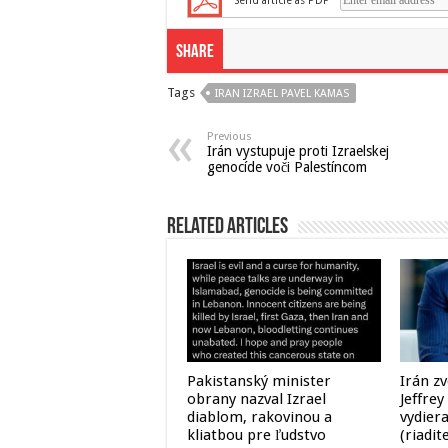
Send article as PDF
Share
Tags
IRAN IZRAEL PAVEL KAMAS
Previous
Irán vystupuje proti Izraelskej
genocíde voči Palestíncom
Related Articles
Pakistanský minister
Irán zv
obrany nazval Izrael
Jeffrey
diablom, rakovinou a
vydier
kliatbou pre ľudstvo
(riadit