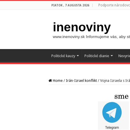
Podporte národovco
PIATOK , 7 AUGUSTA 2026
inenoviny
www.inenoviny.sk Informujeme vás, aby ste
Politické kauzy
Politické dianie
Nevyri
Home
/
Irán-Izrael konflikt
/
Vojna Izraela s Ir