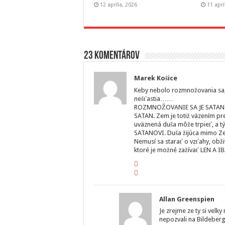
12 apríla, 2026
11 aprí
23 komentárov
Marek Košice
Keby nebolo rozmnožovania sa, n
nešťastia……
ROZMNOŽOVANIE SA JE SATANIST
SATAN. Zem je totiž väzením pre
uväznená duša môže trpieť, a tý
SATANOVI. Duša žijúca mimo Zem
Nemusí sa starať o vzťahy, obži
ktoré je možné zažívať LEN A IBA
Allan Greenspien
Je zrejme ze ty si velky
nepozvali na Bildeberg n