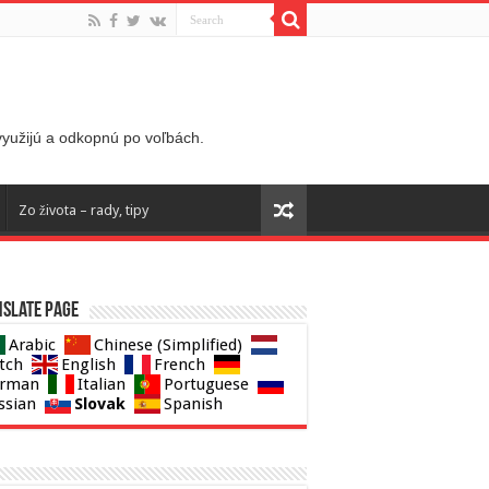
 využijú a odkopnú po voľbách.
Zo života – rady, tipy
slate page
Arabic
Chinese (Simplified)
tch
English
French
rman
Italian
Portuguese
Slovak
ssian
Spanish