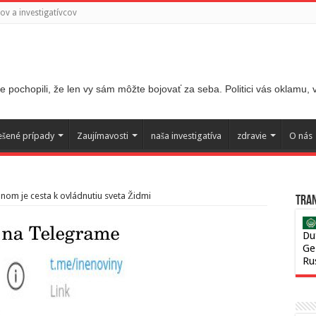
v a investigatívcov
 pochopili, že len vy sám môžte bojovať za seba. Politici vás oklamu,
ešené prípady
Zaujímavosti
naša investigatíva
zdravie
O nás
ánom je cesta k ovládnutiu sveta Židmi
Tran
Du
Ge
Ru