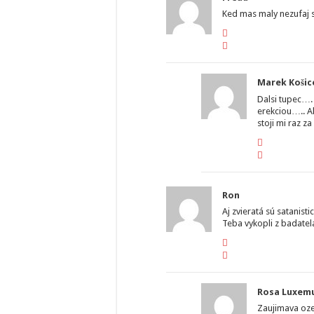
Ked mas maly nezufaj s
Marek Košic
Dalsi tupec….
erekciou….. A
stoji mi raz z
Ron
Aj zvieratá sú satanisti
Teba vykopli z badatela
Rosa Luxem
Zaujimava ozeh