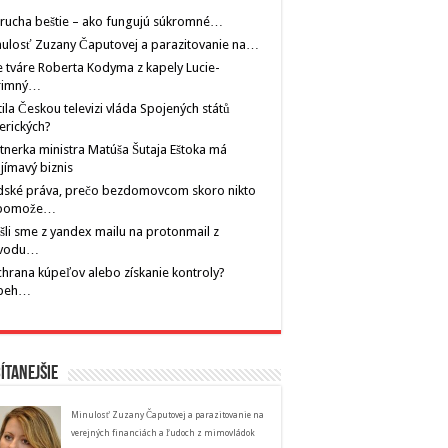
rucha beštie – ako fungujú súkromné…
ulosť Zuzany Čaputovej a parazitovanie na…
 tváre Roberta Kodyma z kapely Lucie-
rimný…
tila Českou televizi vláda Spojených států
erických?
tnerka ministra Matúša Šutaja Eštoka má
jímavý biznis
dské práva, prečo bezdomovcom skoro nikto
pomože…
šli sme z yandex mailu na protonmail z
vodu…
hrana kúpeľov alebo získanie kontroly?
íbeh…
ítanejšie
Minulosť Zuzany Čaputovej a parazitovanie na
verejných financiách a ľudoch z mimovládok