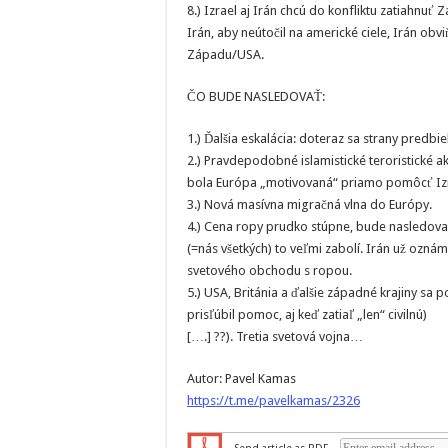
8.) Izrael aj Irán chcú do konfliktu zatiahnuť
Irán, aby neútočil na americké ciele, Irán ob
Západu/USA.
ČO BUDE NASLEDOVAŤ:
1.) Ďalšia eskalácia: doteraz sa strany predb
2.) Pravdepodobné islamistické teroristické ak
bola Európa „motivovaná“ priamo pomôcť Izr
3.) Nová masívna migračná vlna do Európy.
4.) Cena ropy prudko stúpne, bude nasledovať 
(=nás všetkých) to veľmi zabolí. Irán už oznám
svetového obchodu s ropou.
5.) USA, Británia a ďalšie západné krajiny sa
prisľúbil pomoc, aj keď zatiaľ „len“ civilnú)
[….] ??). Tretia svetová vojna…
Autor: Pavel Kamas
https://t.me/pavelkamas/2326