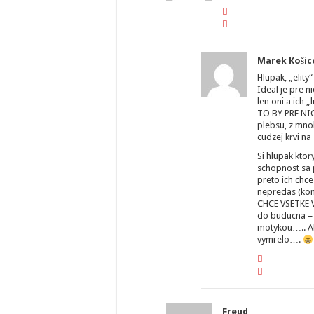
Marek Košic
Hlupak, „elity
Ideal je pre n
len oni a ich „
TO BY PRE N
plebsu, z mno
cudzej krvi na
Si hlupak ktor
schopnost sa p
preto ich chc
nepredas (ko
CHCE VSETKE 
do buducna = 
motykou….. Ale
vymrelo….
Freud