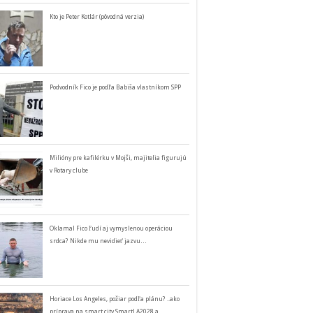
Kto je Peter Kotlár (pôvodná verzia)
Podvodník Fico je podľa Babiša vlastníkom SPP
Milióny pre kafilérku v Mojši, majitelia figurujú
v Rotary clube
Oklamal Fico ľudí aj vymyslenou operáciou
srdca? Nikde mu nevidieť jazvu…
Horiace Los Angeles, požiar podľa plánu? ..ako
príprava na smart city SmartLA2028 a