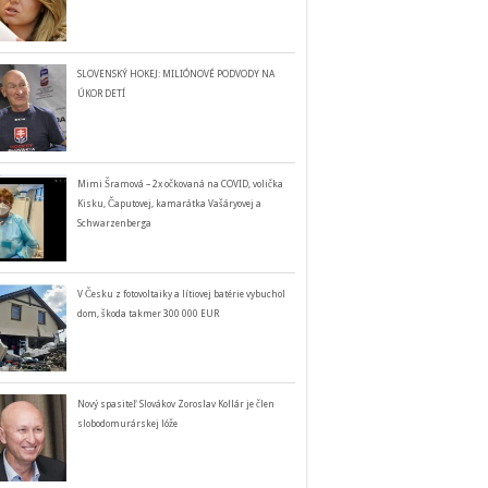
SLOVENSKÝ HOKEJ: MILIÓNOVÉ PODVODY NA
ÚKOR DETÍ
Mimi Šramová – 2x očkovaná na COVID, volička
Kisku, Čaputovej, kamarátka Vašáryovej a
Schwarzenberga
V Česku z fotovoltaiky a lítiovej batérie vybuchol
dom, škoda takmer 300 000 EUR
Nový spasiteľ Slovákov Zoroslav Kollár je člen
slobodomurárskej lóže