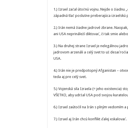
1.) Izrael začal útočnú vojnu. Nejde o žiadnu 
západná tlač poslušne preberajúca izraelskú
2.) Irán nemá žiadne jadrové zbrane. Naopak, 
ani USA neprináleží diktovať, či tak smie aleb
3.) Na druhej strane Izrael je nelegálnou ja
jadrovom arzenáli a celý svet to už desaťročia 
USA.
4.) Irán nie je predpotopný Afganistan – otvo
teda aj pre celý svet.
5.) Vojenská sila Izraela (= jeho existencia) 
VŠETKO, aby udržal USA pod svojou kuratelou
6.) Izrael zaútočil na Irán s plným vedomím 
7.) Izrael aj Irán chcú konflikt ďalej eskalovať.