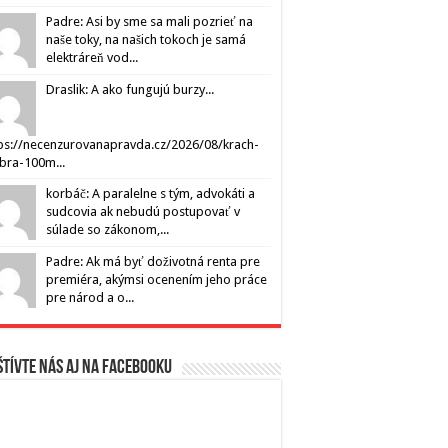
Padre: Asi by sme sa mali pozrieť na
naše toky, na našich tokoch je samá
elektráreň vod...
Draslik: A ako fungujú burzy...
ps://necenzurovanapravda.cz/2026/08/krach-
ibra-100m...
korbáč: A paralelne s tým, advokáti a
sudcovia ak nebudú postupovať v
súlade so zákonom,...
Padre: Ak má byť doživotná renta pre
premiéra, akýmsi ocenením jeho práce
pre národ a o...
tívte nás aj na Facebooku