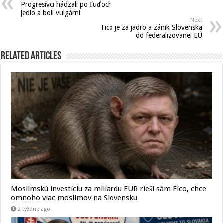
Progresívci hádzali po ľuďoch
jedlo a boli vulgárni
Next
Fico je za jadro a zánik Slovenska
do federalizovanej EÚ
Related Articles
Moslimskú investíciu za miliardu EUR rieši sám Fico, chce
omnoho viac moslimov na Slovensku
2 týždne ago