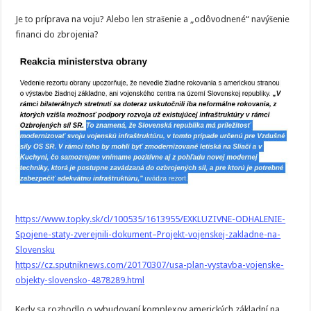
Je to príprava na voju? Alebo len strašenie a „odôvodnené“ navýšenie
financi do zbrojenia?
https://www.topky.sk/cl/100535/1613955/EXKLUZIVNE-ODHALENIE-
Spojene-staty-zverejnili-dokument–Projekt-vojenskej-zakladne-na-
Slovensku
https://cz.sputniknews.com/20170307/usa-plan-vystavba-vojenske-
objekty-slovensko-4878289.html
Kedy sa rozhodlo o vybudovaní komplexov amerických základní na