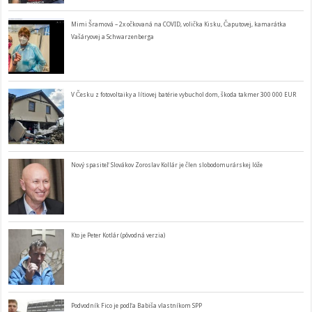
Mimi Šramová – 2x očkovaná na COVID, volička Kisku, Čaputovej, kamarátka
Vašáryovej a Schwarzenberga
V Česku z fotovoltaiky a lítiovej batérie vybuchol dom, škoda takmer 300 000 EUR
Nový spasiteľ Slovákov Zoroslav Kollár je člen slobodomurárskej lóže
Kto je Peter Kotlár (pôvodná verzia)
Podvodník Fico je podľa Babiša vlastníkom SPP