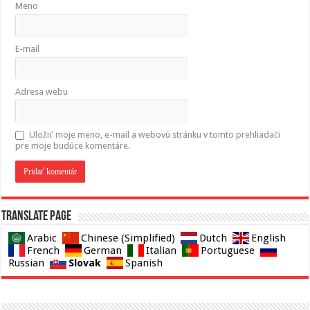
Meno
E-mail
Adresa webu
Uložiť moje meno, e-mail a webovú stránku v tomto prehliadači
pre moje budúce komentáre.
Translate page
Arabic
Chinese (Simplified)
Dutch
English
French
German
Italian
Portuguese
Slovak
Russian
Spanish