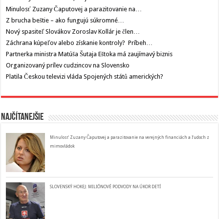
Minulosť Zuzany Čaputovej a parazitovanie na…
Z brucha beštie – ako fungujú súkromné…
Nový spasiteľ Slovákov Zoroslav Kollár je člen…
Záchrana kúpeľov alebo získanie kontroly? Príbeh…
Partnerka ministra Matúša Šutaja Eštoka má zaujímavý biznis
Organizovaný prílev cudzincov na Slovensko
Platila Českou televizi vláda Spojených států amerických?
Najčítanejšie
Minulosť Zuzany Čaputovej a parazitovanie na verejných financiách a ľudoch z
mimovládok
SLOVENSKÝ HOKEJ: MILIÓNOVÉ PODVODY NA ÚKOR DETÍ