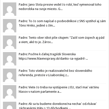
Padre: Jano Slota presne vedel čo robí, keď vymenoval toho
nedorobka na svoje miesto. G...
Padre: To čo som napísal o podvodníkovi z SNS vystihol aj sám
Tóno Hrnko, jediné s čím...
Padre: Tento ober idiot píše citujem: "Zažil som úspech aj pád
a viem, aké to je. Zárov...
Padre: Poďme k ďalšej tragédii Slovenska
https://www.hlavnespravy.sk/danko-sa-vyjadril-...
Padre: Toto všetko je realizovateľné bez slovenského
referenda, pretože v Lisabonskej z...
Padre: Viete čo treba na vystúpenie z EU, stačí mať väčšinu
hlasov v našom parlamente a...
Padre: Ak sa tu budeme donekonečna nechať od.rbávať
záchranármi štátu s 13 dôchodkami,...