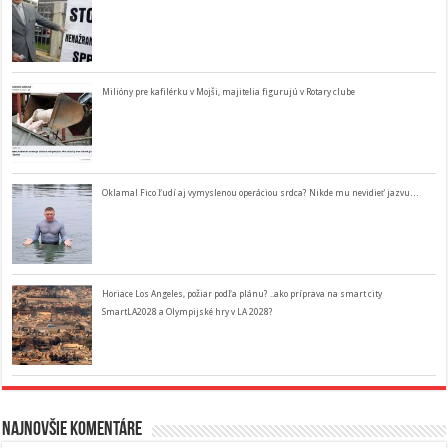
Milióny pre kafilérku v Mojši, majitelia figurujú v Rotary clube
Oklamal Fico ľudí aj vymyslenou operáciou srdca? Nikde mu nevidieť jazvu…
Horiace Los Angeles, požiar podľa plánu? ..ako príprava na smart city
SmartLA2028 a Olympijské hry v LA 2028?
Najnovšie komentáre