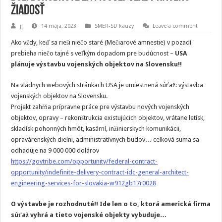
žiadosť
jj
14 mája, 2023
SMER-SD kauzy
Leave a comment
Ako vždy, keď sa rieši niečo staré (Mečiarové amnestie) v pozadí
prebieha niečo tajné s veľkým dopadom pre budúcnost –
USA
plánuje výstavbu vojenských objektov na Slovensku!!
Na vládnych webových stránkach USA je umiestnená súťaž: výstavba
vojenských objektov na Slovensku.
Projekt zahŕňa prípravne práce pre výstavbu nových vojenských
objektov, opravy – rekonštrukcia existujúcich objektov, vrátane letísk,
skladísk pohonných hmôt, kasární, inžinierskych komunikácii,
opravárenských dielni, administratívnych budov… celková suma sa
odhaduje na 9 000 000 dolárov
https://govtribe.com/opportunity/federal-contract-
opportunity/indefinite-delivery-contract-idc-general-architect-
engineering-services-for-slovakia-w912gb17r0028
O výstavbe je rozhodnuté!! Ide len o to, ktorá americká firma
súťaž vyhrá a tieto vojenské objekty vybuduje…