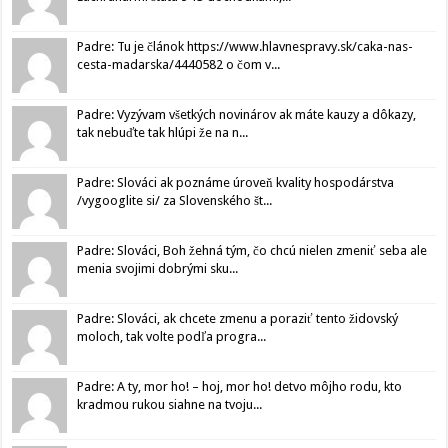
Padre: Tu je článok https://www.hlavnespravy.sk/caka-nas-
cesta-madarska/4440582 o čom v...
Padre: Vyzývam všetkých novinárov ak máte kauzy a dôkazy,
tak nebuďte tak hlúpi že na n...
Padre: Slováci ak poznáme úroveň kvality hospodárstva
/vygooglite si/ za Slovenského št...
Padre: Slováci, Boh žehná tým, čo chcú nielen zmeniť seba ale
menia svojimi dobrými sku...
Padre: Slováci, ak chcete zmenu a poraziť tento židovský
moloch, tak volte podľa progra...
Padre: A ty, mor ho! – hoj, mor ho! detvo môjho rodu, kto
kradmou rukou siahne na tvoju...