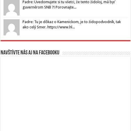
Padre: Uvedomujete si tu všetci, že tento židoloj, má byť
guvernérom SNB ?! Porovnajte...
Padre: Tu je dôkaz o Kamenickom, je to židopodvodník, tak
ako celý Smer. https://www.hl...
Navštívte nás aj na Facebooku