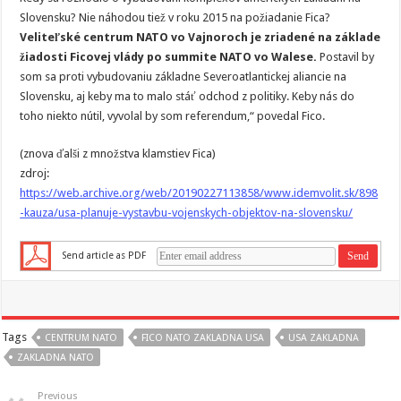
Slovensku? Nie náhodou tiež v roku 2015 na požiadanie Fica?
Veliteľské centrum NATO vo Vajnoroch je zriadené na základe
žiadosti Ficovej vlády po summite NATO vo Walese.
Postavil by
som sa proti vybudovaniu základne Severoatlantickej aliancie na
Slovensku, aj keby ma to malo stáť odchod z politiky. Keby nás do
toho niekto nútil, vyvolal by som referendum,“ povedal Fico.
(znova ďalši z množstva klamstiev Fica)
zdroj:
https://web.archive.org/web/20190227113858/www.idemvolit.sk/898
-kauza/usa-planuje-vystavbu-vojenskych-objektov-na-slovensku/
Send article as PDF
Tags
CENTRUM NATO
FICO NATO ZAKLADNA USA
USA ZAKLADNA
ZAKLADNA NATO
Previous