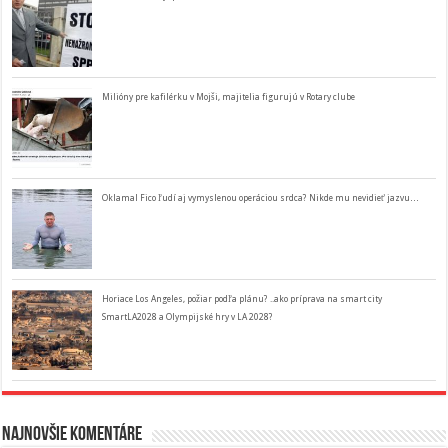
Milióny pre kafilérku v Mojši, majitelia figurujú v Rotary clube
Oklamal Fico ľudí aj vymyslenou operáciou srdca? Nikde mu nevidieť jazvu…
Horiace Los Angeles, požiar podľa plánu? ..ako príprava na smart city
SmartLA2028 a Olympijské hry v LA 2028?
Najnovšie komentáre