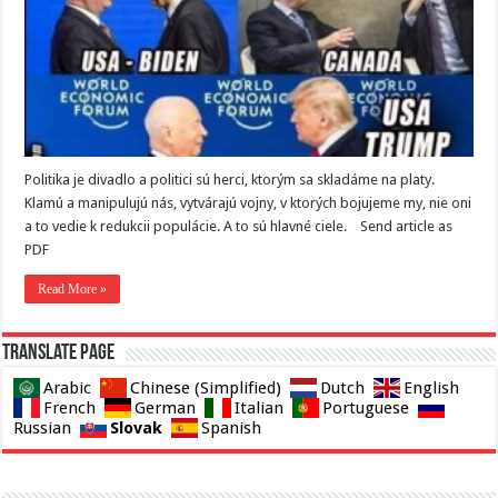
Politika je divadlo a politici sú herci, ktorým sa skladáme na platy.
Klamú a manipulujú nás, vytvárajú vojny, v ktorých bojujeme my, nie oni
a to vedie k redukcii populácie. A to sú hlavné ciele. Send article as
PDF
Read More »
Translate page
Arabic
Chinese (Simplified)
Dutch
English
French
German
Italian
Portuguese
Slovak
Russian
Spanish