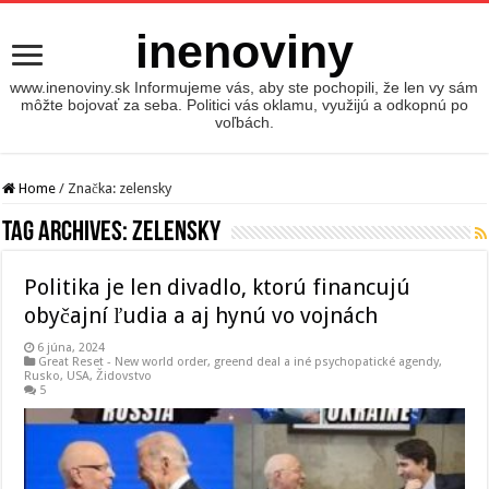
inenoviny
www.inenoviny.sk Informujeme vás, aby ste pochopili, že len vy sám
môžte bojovať za seba. Politici vás oklamu, využijú a odkopnú po
voľbách.
Home
/
Značka:
zelensky
Tag Archives:
zelensky
Politika je len divadlo, ktorú financujú
obyčajní ľudia a aj hynú vo vojnách
6 júna, 2024
Great Reset - New world order
,
greend deal a iné psychopatické agendy
,
Rusko
,
USA
,
Židovstvo
5