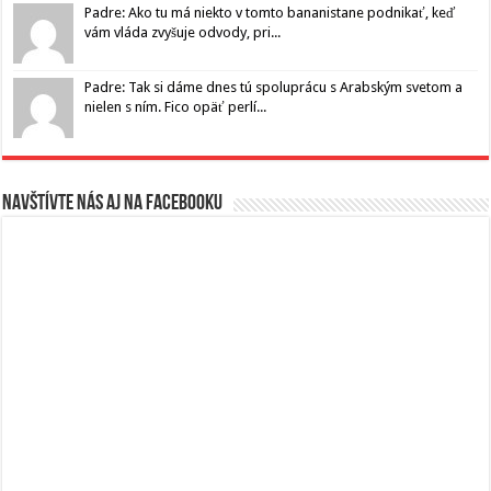
Padre: Ako tu má niekto v tomto bananistane podnikať, keď
vám vláda zvyšuje odvody, pri...
Padre: Tak si dáme dnes tú spoluprácu s Arabským svetom a
nielen s ním. Fico opäť perlí...
Navštívte nás aj na Facebooku