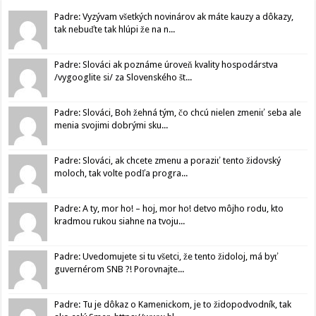
Padre: Vyzývam všetkých novinárov ak máte kauzy a dôkazy,
tak nebuďte tak hlúpi že na n...
Padre: Slováci ak poznáme úroveň kvality hospodárstva
/vygooglite si/ za Slovenského št...
Padre: Slováci, Boh žehná tým, čo chcú nielen zmeniť seba ale
menia svojimi dobrými sku...
Padre: Slováci, ak chcete zmenu a poraziť tento židovský
moloch, tak volte podľa progra...
Padre: A ty, mor ho! – hoj, mor ho! detvo môjho rodu, kto
kradmou rukou siahne na tvoju...
Padre: Uvedomujete si tu všetci, že tento židoloj, má byť
guvernérom SNB ?! Porovnajte...
Padre: Tu je dôkaz o Kamenickom, je to židopodvodník, tak