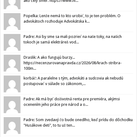
ako celý Smer. https://www.hl...
Popelka: Lenže nemá to kto urobiť, to je ten problém. O
advokátoch rozhoduje Advokátska k...
Padre: Asi by sme sa mali pozrieť na naše toky, na našich
tokoch je samá elektráreň vod...
Draslik: A ako fungujú burzy...
https://necenzurovanapravda.cz/2026/08/krach-stribra-
100m...
korbáč: A paralelne s tým, advokáti a sudcovia ak nebudú
postupovať v súlade so zákonom,...
Padre: Ak má byť doživotná renta pre premiéra, akýmsi
ocenením jeho práce pre národ a o...
Padre: Som zvedavý čo bude onedlho, keď prídu do dôchodku
"Husákove deti", to tu už ten...