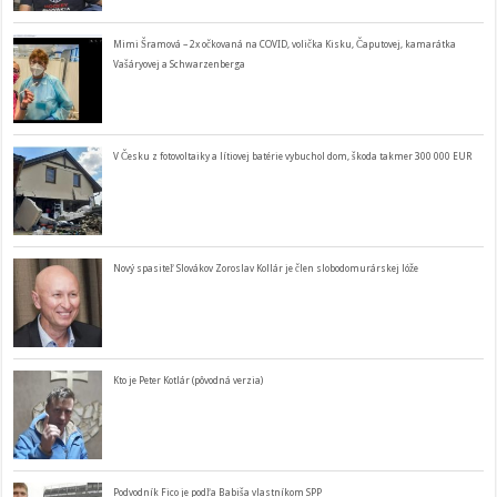
Mimi Šramová – 2x očkovaná na COVID, volička Kisku, Čaputovej, kamarátka
Vašáryovej a Schwarzenberga
V Česku z fotovoltaiky a lítiovej batérie vybuchol dom, škoda takmer 300 000 EUR
Nový spasiteľ Slovákov Zoroslav Kollár je člen slobodomurárskej lóže
Kto je Peter Kotlár (pôvodná verzia)
Podvodník Fico je podľa Babiša vlastníkom SPP