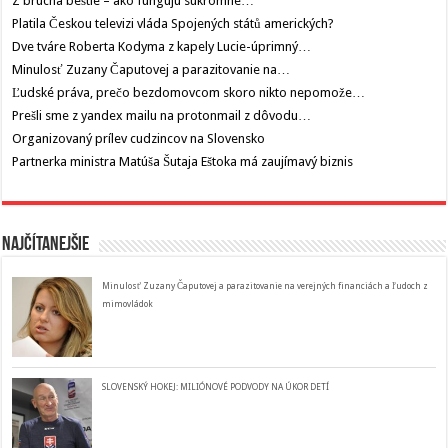
Z brucha beštie – ako fungujú súkromné…
Platila Českou televizi vláda Spojených států amerických?
Dve tváre Roberta Kodyma z kapely Lucie-úprimný…
Minulosť Zuzany Čaputovej a parazitovanie na…
Ľudské práva, prečo bezdomovcom skoro nikto nepomože…
Prešli sme z yandex mailu na protonmail z dôvodu…
Organizovaný prílev cudzincov na Slovensko
Partnerka ministra Matúša Šutaja Eštoka má zaujímavý biznis
Najčítanejšie
Minulosť Zuzany Čaputovej a parazitovanie na verejných financiách a ľudoch z
mimovládok
SLOVENSKÝ HOKEJ: MILIÓNOVÉ PODVODY NA ÚKOR DETÍ