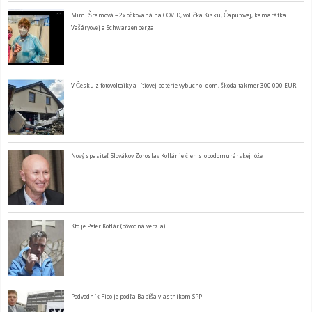
Mimi Šramová – 2x očkovaná na COVID, volička Kisku, Čaputovej, kamarátka
Vašáryovej a Schwarzenberga
V Česku z fotovoltaiky a lítiovej batérie vybuchol dom, škoda takmer 300 000 EUR
Nový spasiteľ Slovákov Zoroslav Kollár je člen slobodomurárskej lóže
Kto je Peter Kotlár (pôvodná verzia)
Podvodník Fico je podľa Babiša vlastníkom SPP