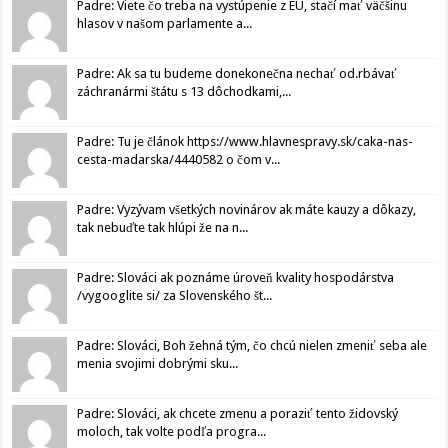
Padre: Viete čo treba na vystúpenie z EU, stačí mať väčšinu
hlasov v našom parlamente a...
Padre: Ak sa tu budeme donekonečna nechať od.rbávať
záchranármi štátu s 13 dôchodkami,...
Padre: Tu je článok https://www.hlavnespravy.sk/caka-nas-
cesta-madarska/4440582 o čom v...
Padre: Vyzývam všetkých novinárov ak máte kauzy a dôkazy,
tak nebuďte tak hlúpi že na n...
Padre: Slováci ak poznáme úroveň kvality hospodárstva
/vygooglite si/ za Slovenského št...
Padre: Slováci, Boh žehná tým, čo chcú nielen zmeniť seba ale
menia svojimi dobrými sku...
Padre: Slováci, ak chcete zmenu a poraziť tento židovský
moloch, tak volte podľa progra...