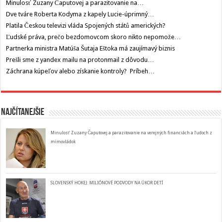
Minulosť Zuzany Čaputovej a parazitovanie na…
Dve tváre Roberta Kodyma z kapely Lucie-úprimný…
Platila Českou televizi vláda Spojených států amerických?
Ľudské práva, prečo bezdomovcom skoro nikto nepomože…
Partnerka ministra Matúša Šutaja Eštoka má zaujímavý biznis
Prešli sme z yandex mailu na protonmail z dôvodu…
Záchrana kúpeľov alebo získanie kontroly? Príbeh…
Najčítanejšie
Minulosť Zuzany Čaputovej a parazitovanie na verejných financiách a ľudoch z
mimovládok
SLOVENSKÝ HOKEJ: MILIÓNOVÉ PODVODY NA ÚKOR DETÍ