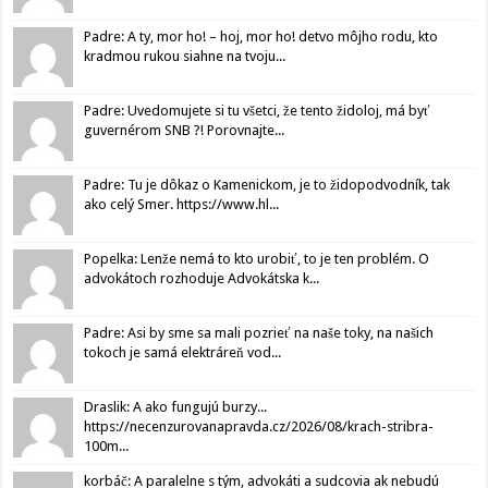
Padre: A ty, mor ho! – hoj, mor ho! detvo môjho rodu, kto
kradmou rukou siahne na tvoju...
Padre: Uvedomujete si tu všetci, že tento židoloj, má byť
guvernérom SNB ?! Porovnajte...
Padre: Tu je dôkaz o Kamenickom, je to židopodvodník, tak
ako celý Smer. https://www.hl...
Popelka: Lenže nemá to kto urobiť, to je ten problém. O
advokátoch rozhoduje Advokátska k...
Padre: Asi by sme sa mali pozrieť na naše toky, na našich
tokoch je samá elektráreň vod...
Draslik: A ako fungujú burzy...
https://necenzurovanapravda.cz/2026/08/krach-stribra-
100m...
korbáč: A paralelne s tým, advokáti a sudcovia ak nebudú