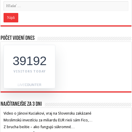
Počet videní dnes
39192
VISITORS TODAY
Najčítanejšie za 3 dni
Video o Jánovi Kuciakovi, vraj na Slovensku zakázané
Moslimskú investíciu za miliardu EUR rieši sám Fico,…
Z brucha beštie – ako fungujú súkromné…