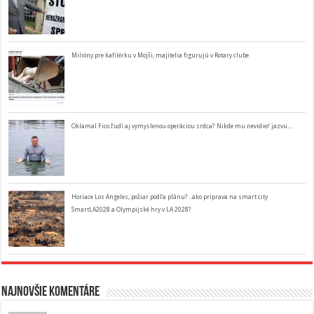
Milióny pre kafilérku v Mojši, majitelia figurujú v Rotary clube
Oklamal Fico ľudí aj vymyslenou operáciou srdca? Nikde mu nevidieť jazvu…
Horiace Los Angeles, požiar podľa plánu? ..ako príprava na smart city
SmartLA2028 a Olympijské hry v LA 2028?
Najnovšie komentáre