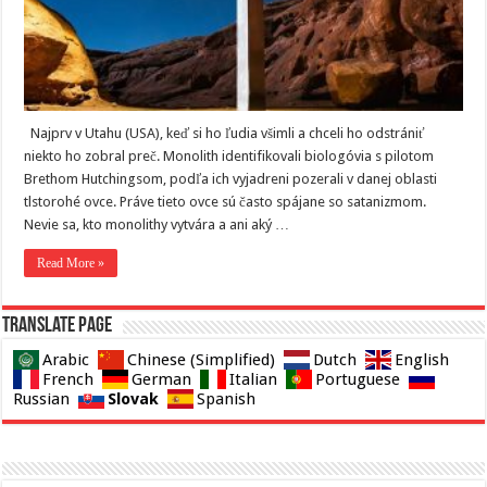
Najprv v Utahu (USA), keď si ho ľudia všimli a chceli ho odstrániť
niekto ho zobral preč. Monolith identifikovali biologóvia s pilotom
Brethom Hutchingsom, podľa ich vyjadreni pozerali v danej oblasti
tlstorohé ovce. Práve tieto ovce sú často spájane so satanizmom.
Nevie sa, kto monolithy vytvára a ani aký …
Read More »
Translate page
Arabic
Chinese (Simplified)
Dutch
English
French
German
Italian
Portuguese
Slovak
Russian
Spanish