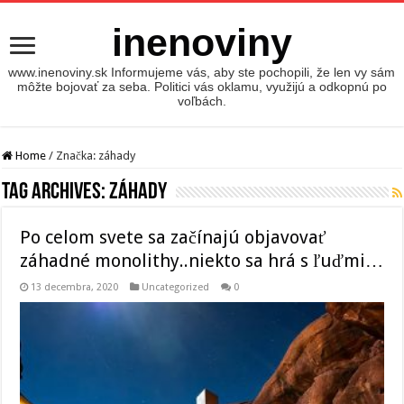
inenoviny
www.inenoviny.sk Informujeme vás, aby ste pochopili, že len vy sám
môžte bojovať za seba. Politici vás oklamu, využijú a odkopnú po
voľbách.
Home
/
Značka:
záhady
Tag Archives:
záhady
Po celom svete sa začínajú objavovať
záhadné monolithy..niekto sa hrá s ľuďmi…
13 decembra, 2020
Uncategorized
0